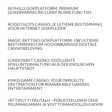
SKYHILLS GOKPLATFORM: PREMIUM
GOKERVARING INCLUSIEF RUIME FUNCTIES
RODEO SLOTS CASINO: JE ULTIEME BESTEMMING
VOOR INTERNET GOKPLEZIER
MAGIC BETTING GOKPLATFORM: UW ULTIEME
BESTEMMING OM HOOGWAARDIGE DIGITALE
CASINOBELEVING
LONDONBET CASINO: EXZELLENTE
SPIELUNTERHALTUNG AUS DER ENGLISCHEN
HAUPTSTADT
KINGS GAME CASINO: YOUR OWN ELITE
DESTINATION FOR REMARKABLE GAMING
ENTERTAINMENT
JÄTTIPOTTI PELITALO – PERUSTEELLINEN OHJE
PELIMAAILMAAN JA VOITTOMAHDOLLISUUKSIIN