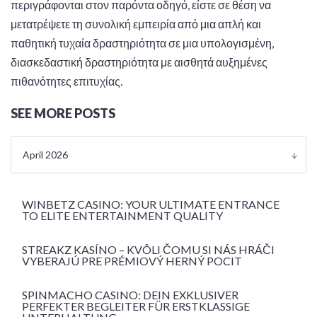
περιγράφονται στον παρόντα οδηγό, είστε σε θέση να
μετατρέψετε τη συνολική εμπειρία από μια απλή και
παθητική τυχαία δραστηριότητα σε μια υπολογισμένη,
διασκεδαστική δραστηριότητα με αισθητά αυξημένες
πιθανότητες επιτυχίας.
SEE MORE POSTS
April 2026
WINBETZ CASINO: YOUR ULTIMATE ENTRANCE
TO ELITE ENTERTAINMENT QUALITY
STREAKZ KASÍNO – KVÔLI ČOMU SI NÁS HRÁČI
VYBERAJÚ PRE PRÉMIOVÝ HERNÝ POCIT
SPINMACHO CASINO: DEIN EXKLUSIVER
PERFEKTER BEGLEITER FÜR ERSTKLASSIGE