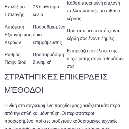
Κάθε επιτυχημένη επιλογή
Επιλέξιμα
25 διαθέσιμα
πολλαπλασιάζει το πιθανό
Επιλογής
κελιά
κέρδος
Αυτόματη
Προρυθμισμένο
Προστατεύει τα υπάρχοντα
Εξαργύρωση
όριο
κέρδη σας έναντι ζημίες
Κερδών
επιβράβευσης
Επηρεάζει τον έλεγχο της
Ρυθμός
Προσαρμόσιμη
διαχείρισης συναισθημάτων
Παιχνιδιού
δυναμική
σας
ΣΤΡΑΤΗΓΙΚΈΣ ΕΠΙΚΕΡΔΕΊΣ
ΜΈΘΟΔΟΙ
Η νίκη στο συγκεκριμένο παιχνίδι μας χρειάζεται κάτι πέρα
από την απλή και μόνη τύχη. Οι περισσότεροι
προχωρημένοι παίκτες υιοθετούν καθορισμένες τεχνικές
που κατορθώνουν να μεγιστοποιούν τις υπάρχουσες