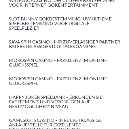
WINPLACE CASINO: UW ULTIEME BESTEMMING
VOOR INTERNET GOKENTERTAINMENT
SLOT BUNNY GOKBESTEMMING: UW ULTIEME
SPEELBESTEMMING VOOR DIGITALE
SPEELPLEZIER
SAVA SPIN CASINO – IHR ZUVERLÄSSIGER PARTNER
BEI ERSTKLASSIGES DIGITALES GAMING
MOROSPIN CASINO – EXZELLENZ IM ONLINE
GLÜCKSSPIEL
MOROSPIN CASINO – EXZELLENZ IM ONLINE
GLÜCKSSPIEL
HAPPY JOKER SPIELBANK – ERKUNDEN SIE
EXCITEMENT UND VERGNÜGEN AUF
BESTMÖGLICHEM NIVEAU
GAMESLOTS CASINO – IHRE ERSTKLASSIGE
ANLAUFSTELLE FÜR EXZELLENTE