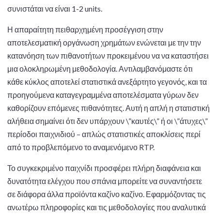
συνιστάται να είναι 1-2 units.
Η απαραίτητη πειθαρχημένη προσέγγιση στην
αποτελεσματική οργάνωση χρημάτων ενώνεται με την την
κατανόηση των πιθανοτήτων προκειμένου να να καταστήσει
μια ολοκληρωμένη μεθοδολογία. Αντιλαμβανόμαστε ότι
κάθε κύκλος αποτελεί στατιστικά ανεξάρτητο γεγονός, και τα
προηγούμενα καταγεγραμμένα αποτελέσματα γύρων δεν
καθορίζουν επόμενες πιθανότητες. Αυτή η απλή η στατιστική
αλήθεια σημαίνει ότι δεν υπάρχουν \”καυτές\” ή οι \”άτυχες\”
περίοδοι παιχνιδιού – απλώς στατιστικές αποκλίσεις περί
από το προβλεπόμενο το αναμενόμενο RTP.
Το συγκεκριμένο παιχνίδι προσφέρει πλήρη διαφάνεια και
δυνατότητα ελέγχου που σπάνια μπορείτε να συναντήσετε
σε διάφορα άλλα προϊόντα καζίνο καζίνο. Εφαρμόζοντας τις
ανωτέρω πληροφορίες και τις μεθοδολογίες που αναλυτικά