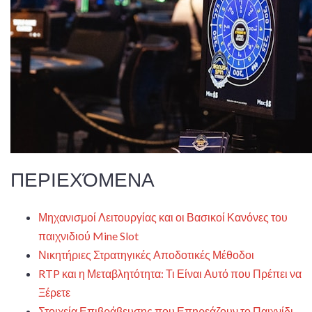
ΠΕΡΙΕΧΌΜΕΝΑ
Μηχανισμοί Λειτουργίας και οι Βασικοί Κανόνες του
παιχνιδιού Mine Slot
Νικητήριες Στρατηγικές Αποδοτικές Μέθοδοι
RTP και η Μεταβλητότητα: Τι Είναι Αυτό που Πρέπει να
Ξέρετε
Στοιχεία Επιβράβευσης που Επηρεάζουν το Παιχνίδι