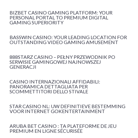
BIZBET CASINO GAMING PLATFORM: YOUR
PERSONAL PORTAL TO PREMIUM DIGITAL
GAMING SUPERIORITY
BASSWIN CASINO: YOUR LEADING LOCATION FOR
OUTSTANDING VIDEO GAMING AMUSEMENT
888STARZ CASINO – PEŁNY PRZEWODNIK PO
SERWISIE GAMINGOWEJ NAJNOWSZEJ
GENERACJI
CASINO INTERNAZIONALI AFFIDABILI:
PANORAMICA DETTAGLIATA PER
SCOMMETTITORI DELLO STIVALE
STAR CASINO NL: UW DEFINITIEVE BESTEMMING
VOOR INTERNET GOKENTERTAINMENT
ARUBA BET CASINO : TA PLATEFORME DE JEU
PREMIUM EN LIGNE SÉCURISÉE