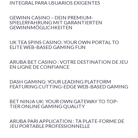
INTEGRAL PARA USUARIOS EXIGENTES
GEWINN CASINO – DEIN PREMIUM-
SPIELERFAHRUNG MIT GARANTIERTEN
GEWINNMÖGLICHKEITEN
UK TEA SPINS CASINO: YOUR OWN PORTAL TO
ELITE WEB-BASED GAMING FUN
ARUBA BET CASINO : VOTRE DESTINATION DE JEU
EN LIGNE DE CONFIANCE
DASH GAMING: YOUR LEADING PLATFORM
FEATURING CUTTING-EDGE WEB-BASED GAMING
BET NINJA UK: YOUR OWN GATEWAY TO TOP-
TIER ONLINE GAMING QUALITY
ARUBA PARI APPLICATION : TA PLATE-FORME DE
JEU PORTABLE PROFESSIONNELLE