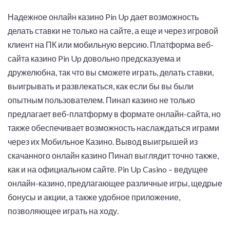
Надежное онлайн казино Pin Up дает возможность
делать ставки не только на сайте, а еще и через игровой
клиент на ПК или мобильную версию. Платформа веб-
сайта казино Pin Up довольно предсказуема и
дружелюбна, так что вы сможете играть, делать ставки,
выигрывать и развлекаться, как если бы вы были
опытным пользователем. Пинап казино не только
предлагает веб-платформу в формате онлайн-сайта, но
также обеспечивает возможность наслаждаться играми
через их Мобильное Казино. Вывод выигрышей из
скачанного онлайн казино Пинап выглядит точно также,
как и на официальном сайте. Pin Up Casino – ведущее
онлайн-казино, предлагающее различные игры, щедрые
бонусы и акции, а также удобное приложение,
позволяющее играть на ходу.