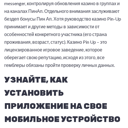
messenger, контролируя обновления казино в группах и
на каналах ПинАп. Отдельного внимания заслуживают
бездеп бонусы Пин Ап. Хотя руководство казино Pin-Up
принимает и другие методы в зависимости от
особенностей конкретного участника (его страна
проживания, возраст, статус). Казино Pin Up – это
лицензированное игровое заведение, которое
оберегает свою репутацию, исходя из этого, все
гемблеры обязаны пройти проверку личных данных.
УЗНАЙТЕ, КАК
УСТАНОВИТЬ
ПРИЛОЖЕНИЕ НА СВОЕ
МОБИЛЬНОЕ УСТРОЙСТВО