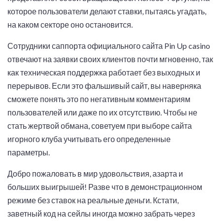
которое пользователи делают ставки, пытаясь угадать,
на каком секторе оно остановится.
Сотрудники саппорта официального сайта Pin Up casino
отвечают на заявки своих клиентов почти мгновенно, так
как техническая поддержка работает без выходных и
перерывов. Если это фальшивый сайт, вы наверняка
сможете понять это по негативным комментариям
пользователей или даже по их отсутствию. Чтобы не
стать жертвой обмана, советуем при выборе сайта
игорного клуба учитывать его определенные
параметры.
Добро пожаловать в мир удовольствия, азарта и
больших выигрышей! Разве что в демонстрационном
режиме без ставок на реальные деньги. Кстати,
заветный код на сейлы иногда можно забрать через