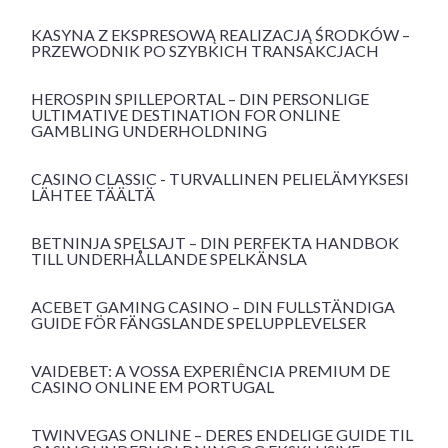
KASYNA Z EKSPRESOWĄ REALIZACJĄ ŚRODKÓW –
PRZEWODNIK PO SZYBKICH TRANSAKCJACH
HEROSPIN SPILLEPORTAL – DIN PERSONLIGE
ULTIMATIVE DESTINATION FOR ONLINE
GAMBLING UNDERHOLDNING
CASINO CLASSIC - TURVALLINEN PELIELÄMYKSESI
LÄHTEE TÄÄLTÄ
BETNINJA SPELSAJT – DIN PERFEKTA HANDBOK
TILL UNDERHÅLLANDE SPELKÄNSLA
ACEBET GAMING CASINO – DIN FULLSTÄNDIGA
GUIDE FÖR FÄNGSLANDE SPELUPPLEVELSER
VAIDEBET: A VOSSA EXPERIÊNCIA PREMIUM DE
CASINO ONLINE EM PORTUGAL
TWINVEGAS ONLINE – DERES ENDELIGE GUIDE TIL