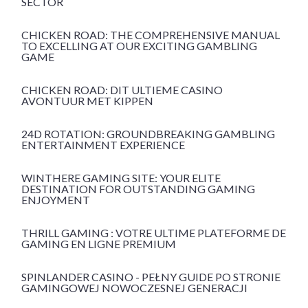
SECTOR
CHICKEN ROAD: THE COMPREHENSIVE MANUAL
TO EXCELLING AT OUR EXCITING GAMBLING
GAME
CHICKEN ROAD: DIT ULTIEME CASINO
AVONTUUR MET KIPPEN
24D ROTATION: GROUNDBREAKING GAMBLING
ENTERTAINMENT EXPERIENCE
WINTHERE GAMING SITE: YOUR ELITE
DESTINATION FOR OUTSTANDING GAMING
ENJOYMENT
THRILL GAMING : VOTRE ULTIME PLATEFORME DE
GAMING EN LIGNE PREMIUM
SPINLANDER CASINO - PEŁNY GUIDE PO STRONIE
GAMINGOWEJ NOWOCZESNEJ GENERACJI