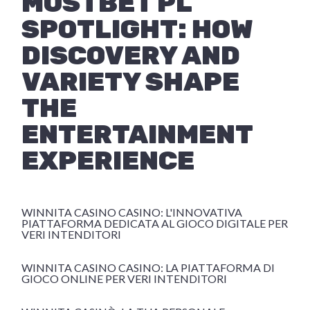
MOSTBET PL
SPOTLIGHT: HOW
DISCOVERY AND
VARIETY SHAPE
THE
ENTERTAINMENT
EXPERIENCE
WINNITA CASINO CASINO: L'INNOVATIVA
PIATTAFORMA DEDICATA AL GIOCO DIGITALE PER
VERI INTENDITORI
WINNITA CASINO CASINO: LA PIATTAFORMA DI
GIOCO ONLINE PER VERI INTENDITORI