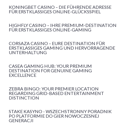
KONINGBET CASINO – DIE FÜHRENDE ADRESSE
FÜR ERSTKLASSIGES ONLINE-GLÜCKSSPIEL
HIGHFLY CASINO – IHRE PREMIUM-DESTINATION
FÜR ERSTKLASSIGES ONLINE-GAMING
CORSAZA CASINO – EURE DESTINATION FÜR
ERSTKLASSIGES GAMING UND HERVORRAGENDE
UNTERHALTUNG
CASEA GAMING HUB: YOUR PREMIUM
DESTINATION FOR GENUINE GAMING
EXCELLENCE
ZEBRA BINGO: YOUR PREMIER LOCATION
REGARDING GRID-BASED ENTERTAINMENT
DISTINCTION
STAKE KASYNO - WSZECHSTRONNY PORADNIK
PO PLATFORMIE DO GIER NOWOCZESNEJ
GENERACJI