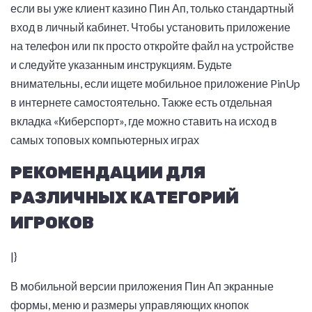
если вы уже клиент казино Пин Ап, только стандартный
вход в личный кабинет. Чтобы установить приложение
на телефон или пк просто откройте файл на устройстве
и следуйте указанным инструкциям. Будьте
внимательны, если ищете мобильное приложение PinUp
в интернете самостоятельно. Также есть отдельная
вкладка «Киберспорт», где можно ставить на исход в
самых топовых компьютерных играх
РЕКОМЕНДАЦИИ ДЛЯ
РАЗЛИЧНЫХ КАТЕГОРИЙ
ИГРОКОВ
|}
В мобильной версии приложения Пин Ап экранные
формы, меню и размеры управляющих кнопок