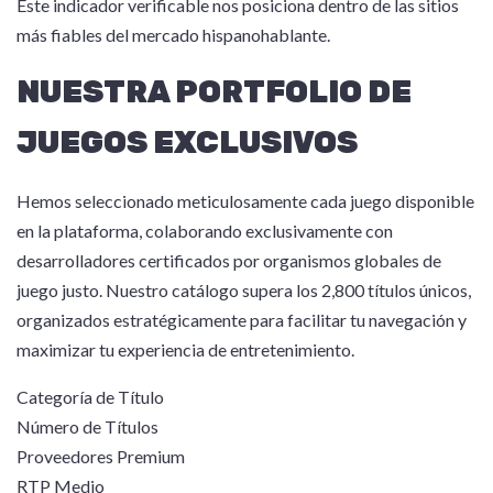
Este indicador verificable nos posiciona dentro de las sitios
más fiables del mercado hispanohablante.
NUESTRA PORTFOLIO DE
JUEGOS EXCLUSIVOS
Hemos seleccionado meticulosamente cada juego disponible
en la plataforma, colaborando exclusivamente con
desarrolladores certificados por organismos globales de
juego justo. Nuestro catálogo supera los 2,800 títulos únicos,
organizados estratégicamente para facilitar tu navegación y
maximizar tu experiencia de entretenimiento.
Categoría de Título
Número de Títulos
Proveedores Premium
RTP Medio