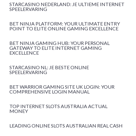
STARCASINO NEDERLAND: JE ULTIEME INTERNET
SPEELERVARING
BET NINJA PLATFORM: YOUR ULTIMATE ENTRY
POINT TO ELITE ONLINE GAMING EXCELLENCE
BET NINJA GAMING HUB: YOUR PERSONAL
GATEWAY TO ELITE INTERNET GAMING
EXCELLENCE
STARCASINO NL: JE BESTE ONLINE
SPEELERVARING
BET WARRIOR GAMING SITE UK LOGIN: YOUR
COMPREHENSIVE LOGIN MANUAL
TOP INTERNET SLOTS AUSTRALIA ACTUAL
MONEY
LEADING ONLINE SLOTS AUSTRALIAN REAL CASH