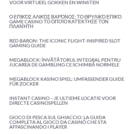
VOOR VIRTUEEL GOKKEN EN WINSTEN
Ο ΕΠΙΚΌΣ ΑΛΙΚΌΣ ΒΑΡΌΝΟΣ: ΤΟ ΘΡΥΛΙΚΌ ΕΠΙΚΌ
GAME CASINO ΤΟ ΟΠΟΊΟ ΚΑΤΈΚΤΗΣΕ ΤΟΝ
ΠΛΑΝΉΤΗ
RED BARON: THE ICONIC FLIGHT-INSPIRED SLOT
GAMING GUIDE
MEGABLOCK: ÎNVĂȚĂTORUL INTEGRAL PENTRU
JUCAREA DE GAMBLING CE SCHIMBĂ NORMELE
MEGABLOCK KASINO SPIEL: UMFASSENDER GUIDE
FÜR ZOCKER
INSTANT CASINO – JE ULTIEME LOCATIE VOOR
DIRECTE CASINOSPELLEN
GIOCO DI PESCA SUL GHIACCIO: LA GUIDA
COMPLETA AL GIOCO DA CASINÒ CHE STA
AFFASCINANDO I PLAYER