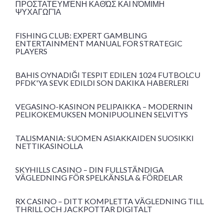
ΠΡΟΣΤΑΤΕΥΜΈΝΗ ΚΑΘΏΣ ΚΑΙ ΝΌΜΙΜΗ
ΨΥΧΑΓΩΓΊΑ
FISHING CLUB: EXPERT GAMBLING
ENTERTAINMENT MANUAL FOR STRATEGIC
PLAYERS
BAHIS OYNADIĞI TESPIT EDILEN 1024 FUTBOLCU
PFDK'YA SEVK EDILDI SON DAKIKA HABERLERI
VEGASINO-KASINON PELIPAIKKA – MODERNIN
PELIKOKEMUKSEN MONIPUOLINEN SELVITYS
TALISMANIA: SUOMEN ASIAKKAIDEN SUOSIKKI
NETTIKASINOLLA
SKYHILLS CASINO – DIN FULLSTÄNDIGA
VÄGLEDNING FÖR SPELKÄNSLA & FÖRDELAR
RX CASINO – DITT KOMPLETTA VÄGLEDNING TILL
THRILL OCH JACKPOTTAR DIGITALT