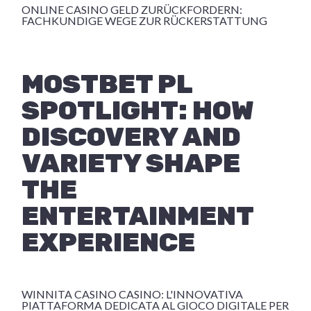
ONLINE CASINO GELD ZURÜCKFORDERN:
FACHKUNDIGE WEGE ZUR RÜCKERSTATTUNG
MOSTBET PL
SPOTLIGHT: HOW
DISCOVERY AND
VARIETY SHAPE
THE
ENTERTAINMENT
EXPERIENCE
WINNITA CASINO CASINO: L'INNOVATIVA
PIATTAFORMA DEDICATA AL GIOCO DIGITALE PER