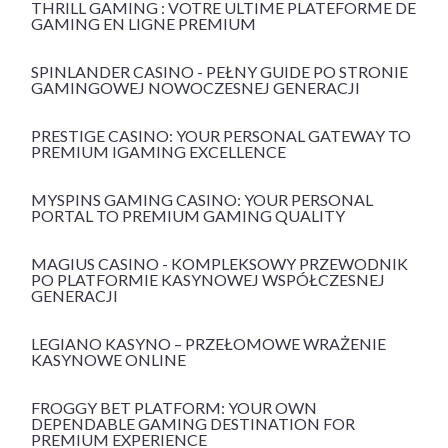
THRILL GAMING : VOTRE ULTIME PLATEFORME DE
GAMING EN LIGNE PREMIUM
SPINLANDER CASINO - PEŁNY GUIDE PO STRONIE
GAMINGOWEJ NOWOCZESNEJ GENERACJI
PRESTIGE CASINO: YOUR PERSONAL GATEWAY TO
PREMIUM IGAMING EXCELLENCE
MYSPINS GAMING CASINO: YOUR PERSONAL
PORTAL TO PREMIUM GAMING QUALITY
MAGIUS CASINO - KOMPLEKSOWY PRZEWODNIK
PO PLATFORMIE KASYNOWEJ WSPÓŁCZESNEJ
GENERACJI
LEGIANO KASYNO – PRZEŁOMOWE WRAŻENIE
KASYNOWE ONLINE
FROGGY BET PLATFORM: YOUR OWN
DEPENDABLE GAMING DESTINATION FOR
PREMIUM EXPERIENCE