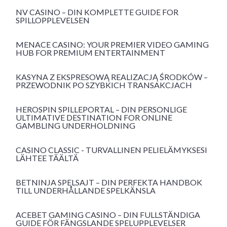
NV CASINO – DIN KOMPLETTE GUIDE FOR
SPILLOPPLEVELSEN
MENACE CASINO: YOUR PREMIER VIDEO GAMING
HUB FOR PREMIUM ENTERTAINMENT
KASYNA Z EKSPRESOWĄ REALIZACJĄ ŚRODKÓW –
PRZEWODNIK PO SZYBKICH TRANSAKCJACH
HEROSPIN SPILLEPORTAL – DIN PERSONLIGE
ULTIMATIVE DESTINATION FOR ONLINE
GAMBLING UNDERHOLDNING
CASINO CLASSIC - TURVALLINEN PELIELÄMYKSESI
LÄHTEE TÄÄLTÄ
BETNINJA SPELSAJT – DIN PERFEKTA HANDBOK
TILL UNDERHÅLLANDE SPELKÄNSLA
ACEBET GAMING CASINO – DIN FULLSTÄNDIGA
GUIDE FÖR FÄNGSLANDE SPELUPPLEVELSER