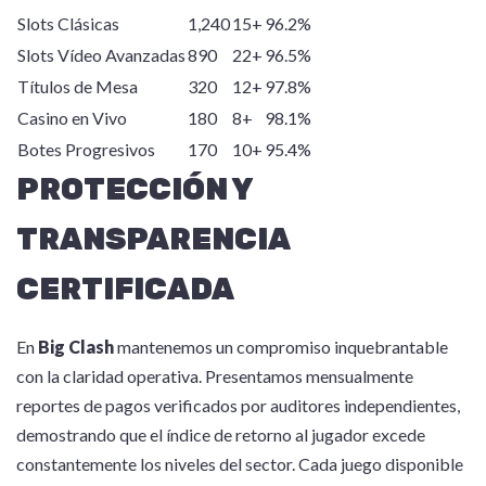
Slots Clásicas
1,240
15+
96.2%
Slots Vídeo Avanzadas
890
22+
96.5%
Títulos de Mesa
320
12+
97.8%
Casino en Vivo
180
8+
98.1%
Botes Progresivos
170
10+
95.4%
PROTECCIÓN Y
TRANSPARENCIA
CERTIFICADA
En
Big Clash
mantenemos un compromiso inquebrantable
con la claridad operativa. Presentamos mensualmente
reportes de pagos verificados por auditores independientes,
demostrando que el índice de retorno al jugador excede
constantemente los niveles del sector. Cada juego disponible