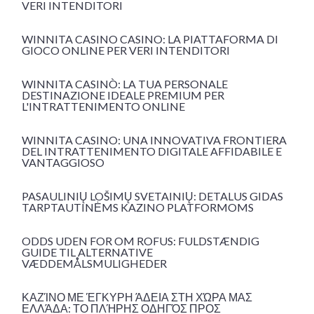
VERI INTENDITORI
WINNITA CASINO CASINO: LA PIATTAFORMA DI
GIOCO ONLINE PER VERI INTENDITORI
WINNITA CASINÒ: LA TUA PERSONALE
DESTINAZIONE IDEALE PREMIUM PER
L'INTRATTENIMENTO ONLINE
WINNITA CASINO: UNA INNOVATIVA FRONTIERA
DEL INTRATTENIMENTO DIGITALE AFFIDABILE E
VANTAGGIOSO
PASAULINIŲ LOŠIMŲ SVETAINIŲ: DETALUS GIDAS
TARPTAUTINĖMS KAZINO PLATFORMOMS
ODDS UDEN FOR OM ROFUS: FULDSTÆNDIG
GUIDE TIL ALTERNATIVE
VÆDDEMÅLSMULIGHEDER
ΚΑΖΊΝΟ ΜΕ ΈΓΚΥΡΗ ΆΔΕΙΑ ΣΤΗ ΧΏΡΑ ΜΑΣ
ΕΛΛΆΔΑ: ΤΟ ΠΛΉΡΗΣ ΟΔΗΓΌΣ ΠΡΟΣ