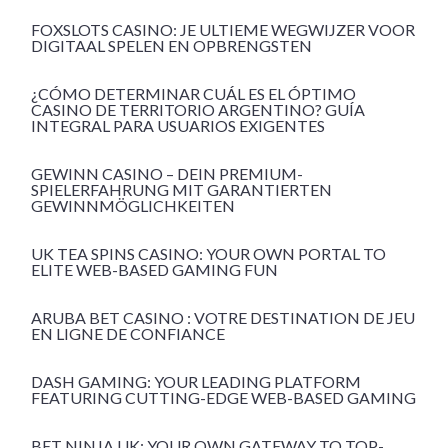
FOXSLOTS CASINO: JE ULTIEME WEGWIJZER VOOR
DIGITAAL SPELEN EN OPBRENGSTEN
¿CÓMO DETERMINAR CUÁL ES EL ÓPTIMO
CASINO DE TERRITORIO ARGENTINO? GUÍA
INTEGRAL PARA USUARIOS EXIGENTES
GEWINN CASINO – DEIN PREMIUM-
SPIELERFAHRUNG MIT GARANTIERTEN
GEWINNMÖGLICHKEITEN
UK TEA SPINS CASINO: YOUR OWN PORTAL TO
ELITE WEB-BASED GAMING FUN
ARUBA BET CASINO : VOTRE DESTINATION DE JEU
EN LIGNE DE CONFIANCE
DASH GAMING: YOUR LEADING PLATFORM
FEATURING CUTTING-EDGE WEB-BASED GAMING
BET NINJA UK: YOUR OWN GATEWAY TO TOP-