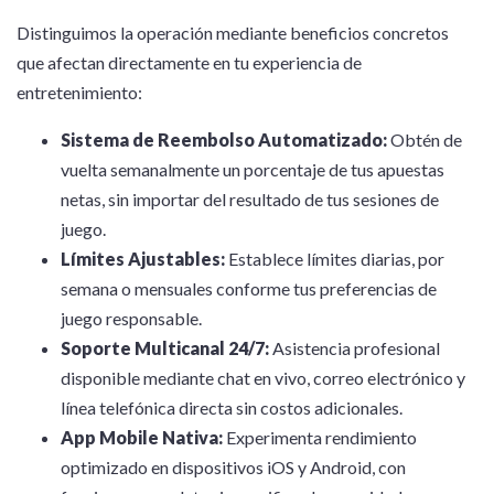
Distinguimos la operación mediante beneficios concretos
que afectan directamente en tu experiencia de
entretenimiento:
Sistema de Reembolso Automatizado:
Obtén de
vuelta semanalmente un porcentaje de tus apuestas
netas, sin importar del resultado de tus sesiones de
juego.
Límites Ajustables:
Establece límites diarias, por
semana o mensuales conforme tus preferencias de
juego responsable.
Soporte Multicanal 24/7:
Asistencia profesional
disponible mediante chat en vivo, correo electrónico y
línea telefónica directa sin costos adicionales.
App Mobile Nativa:
Experimenta rendimiento
optimizado en dispositivos iOS y Android, con