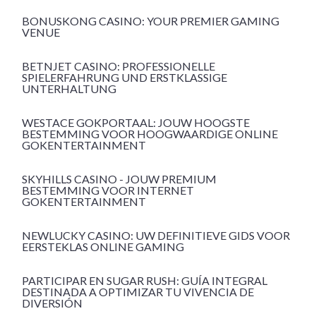
BONUSKONG CASINO: YOUR PREMIER GAMING
VENUE
BETNJET CASINO: PROFESSIONELLE
SPIELERFAHRUNG UND ERSTKLASSIGE
UNTERHALTUNG
WESTACE GOKPORTAAL: JOUW HOOGSTE
BESTEMMING VOOR HOOGWAARDIGE ONLINE
GOKENTERTAINMENT
SKYHILLS CASINO - JOUW PREMIUM
BESTEMMING VOOR INTERNET
GOKENTERTAINMENT
NEWLUCKY CASINO: UW DEFINITIEVE GIDS VOOR
EERSTEKLAS ONLINE GAMING
PARTICIPAR EN SUGAR RUSH: GUÍA INTEGRAL
DESTINADA A OPTIMIZAR TU VIVENCIA DE
DIVERSIÓN