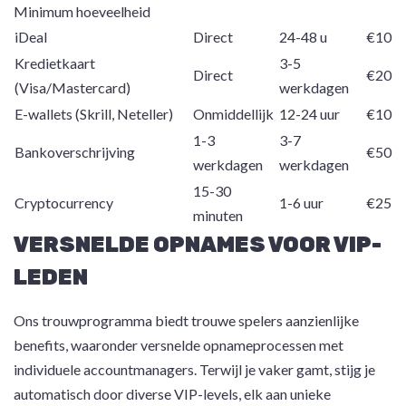
Minimum hoeveelheid
iDeal
Direct
24-48 u
€10
Kredietkaart
3-5
Direct
€20
(Visa/Mastercard)
werkdagen
E-wallets (Skrill, Neteller)
Onmiddellijk
12-24 uur
€10
1-3
3-7
Bankoverschrijving
€50
werkdagen
werkdagen
15-30
Cryptocurrency
1-6 uur
€25
minuten
VERSNELDE OPNAMES VOOR VIP-
LEDEN
Ons trouwprogramma biedt trouwe spelers aanzienlijke
benefits, waaronder versnelde opnameprocessen met
individuele accountmanagers. Terwijl je vaker gamt, stijg je
automatisch door diverse VIP-levels, elk aan unieke