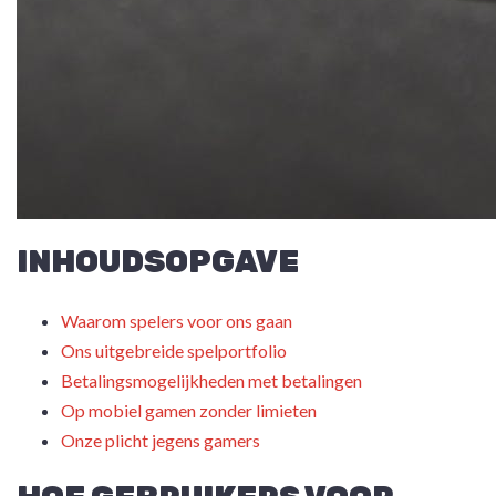
INHOUDSOPGAVE
Waarom spelers voor ons gaan
Ons uitgebreide spelportfolio
Betalingsmogelijkheden met betalingen
Op mobiel gamen zonder limieten
Onze plicht jegens gamers