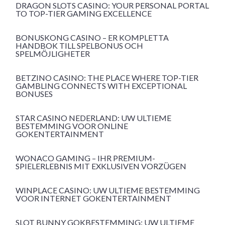
DRAGON SLOTS CASINO: YOUR PERSONAL PORTAL
TO TOP-TIER GAMING EXCELLENCE
BONUSKONG CASINO – ER KOMPLETTA
HANDBOK TILL SPELBONUS OCH
SPELMÖJLIGHETER
BETZINO CASINO: THE PLACE WHERE TOP-TIER
GAMBLING CONNECTS WITH EXCEPTIONAL
BONUSES
STAR CASINO NEDERLAND: UW ULTIEME
BESTEMMING VOOR ONLINE
GOKENTERTAINMENT
WONACO GAMING – IHR PREMIUM-
SPIELERLEBNIS MIT EXKLUSIVEN VORZÜGEN
WINPLACE CASINO: UW ULTIEME BESTEMMING
VOOR INTERNET GOKENTERTAINMENT
SLOT BUNNY GOKBESTEMMING: UW ULTIEME