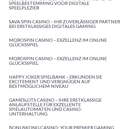
SPEELBESTEMMING VOOR DIGITALE
SPEELPLEZIER
SAVA SPIN CASINO – IHR ZUVERLÄSSIGER PARTNER
BEI ERSTKLASSIGES DIGITALES GAMING
MOROSPIN CASINO – EXZELLENZ IM ONLINE
GLÜCKSSPIEL
MOROSPIN CASINO – EXZELLENZ IM ONLINE
GLÜCKSSPIEL
HAPPY JOKER SPIELBANK – ERKUNDEN SIE
EXCITEMENT UND VERGNÜGEN AUF
BESTMÖGLICHEM NIVEAU
GAMESLOTS CASINO – IHRE ERSTKLASSIGE
ANLAUFSTELLE FÜR EXZELLENTE
SPIELAUTOMATEN UND CASINO-
UNTERHALTUNG
BONUSKONG CASINO: YOUR PREMIER GAMING