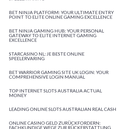
BET NINJA PLATFORM: YOUR ULTIMATE ENTRY
POINT TO ELITE ONLINE GAMING EXCELLENCE
BET NINJA GAMING HUB: YOUR PERSONAL
GATEWAY TO ELITE INTERNET GAMING
EXCELLENCE
STARCASINO NL: JE BESTE ONLINE
SPEELERVARING
BET WARRIOR GAMING SITE UK LOGIN: YOUR
COMPREHENSIVE LOGIN MANUAL
TOP INTERNET SLOTS AUSTRALIA ACTUAL
MONEY
LEADING ONLINE SLOTS AUSTRALIAN REAL CASH
ONLINE CASINO GELD ZURÜCKFORDERN:
FACHKUNDIGE WEGE ZUR RÜCKERSTATTUNG