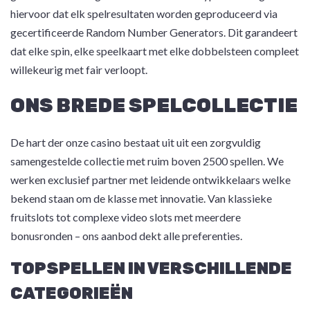
hiervoor dat elk spelresultaten worden geproduceerd via
gecertificeerde Random Number Generators. Dit garandeert
dat elke spin, elke speelkaart met elke dobbelsteen compleet
willekeurig met fair verloopt.
ONS BREDE SPELCOLLECTIE
De hart der onze casino bestaat uit uit een zorgvuldig
samengestelde collectie met ruim boven 2500 spellen. We
werken exclusief partner met leidende ontwikkelaars welke
bekend staan om de klasse met innovatie. Van klassieke
fruitslots tot complexe video slots met meerdere
bonusronden – ons aanbod dekt alle preferenties.
TOPSPELLEN IN VERSCHILLENDE
CATEGORIEËN