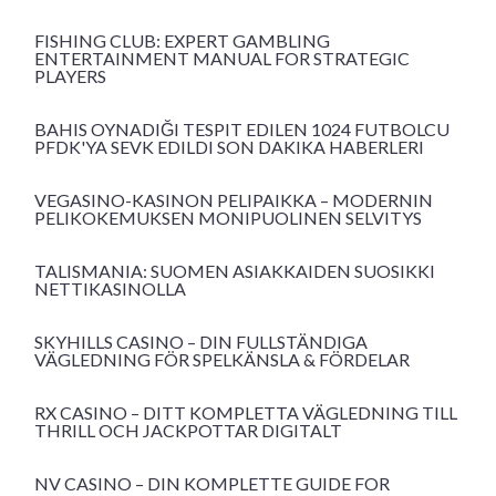
FISHING CLUB: EXPERT GAMBLING
ENTERTAINMENT MANUAL FOR STRATEGIC
PLAYERS
BAHIS OYNADIĞI TESPIT EDILEN 1024 FUTBOLCU
PFDK'YA SEVK EDILDI SON DAKIKA HABERLERI
VEGASINO-KASINON PELIPAIKKA – MODERNIN
PELIKOKEMUKSEN MONIPUOLINEN SELVITYS
TALISMANIA: SUOMEN ASIAKKAIDEN SUOSIKKI
NETTIKASINOLLA
SKYHILLS CASINO – DIN FULLSTÄNDIGA
VÄGLEDNING FÖR SPELKÄNSLA & FÖRDELAR
RX CASINO – DITT KOMPLETTA VÄGLEDNING TILL
THRILL OCH JACKPOTTAR DIGITALT
NV CASINO – DIN KOMPLETTE GUIDE FOR