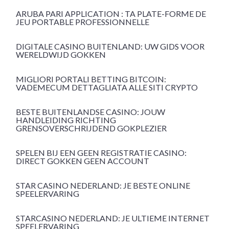
ARUBA PARI APPLICATION : TA PLATE-FORME DE
JEU PORTABLE PROFESSIONNELLE
DIGITALE CASINO BUITENLAND: UW GIDS VOOR
WERELDWIJD GOKKEN
MIGLIORI PORTALI BETTING BITCOIN:
VADEMECUM DETTAGLIATA ALLE SITI CRYPTO
BESTE BUITENLANDSE CASINO: JOUW
HANDLEIDING RICHTING
GRENSOVERSCHRIJDEND GOKPLEZIER
SPELEN BIJ EEN GEEN REGISTRATIE CASINO:
DIRECT GOKKEN GEEN ACCOUNT
STAR CASINO NEDERLAND: JE BESTE ONLINE
SPEELERVARING
STARCASINO NEDERLAND: JE ULTIEME INTERNET
SPEELERVARING