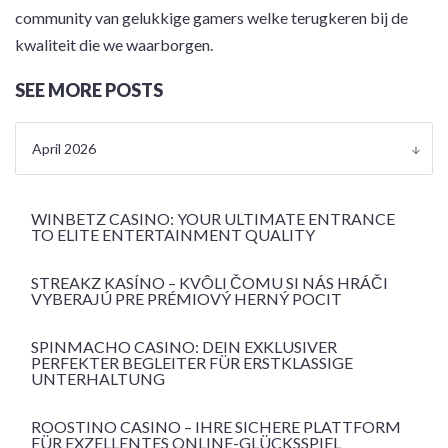
community van gelukkige gamers welke terugkeren bij de
kwaliteit die we waarborgen.
SEE MORE POSTS
April 2026
WINBETZ CASINO: YOUR ULTIMATE ENTRANCE
TO ELITE ENTERTAINMENT QUALITY
STREAKZ KASÍNO – KVÔLI ČOMU SI NÁS HRÁČI
VYBERAJÚ PRE PRÉMIOVÝ HERNÝ POCIT
SPINMACHO CASINO: DEIN EXKLUSIVER
PERFEKTER BEGLEITER FÜR ERSTKLASSIGE
UNTERHALTUNG
ROOSTINO CASINO – IHRE SICHERE PLATTFORM
FÜR EXZELLENTES ONLINE-GLÜCKSSPIEL