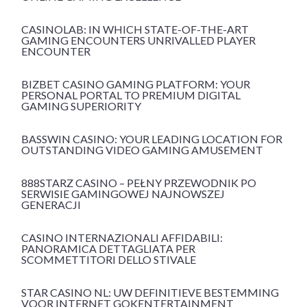
CASINOLAB: IN WHICH STATE-OF-THE-ART
GAMING ENCOUNTERS UNRIVALLED PLAYER
ENCOUNTER
BIZBET CASINO GAMING PLATFORM: YOUR
PERSONAL PORTAL TO PREMIUM DIGITAL
GAMING SUPERIORITY
BASSWIN CASINO: YOUR LEADING LOCATION FOR
OUTSTANDING VIDEO GAMING AMUSEMENT
888STARZ CASINO – PEŁNY PRZEWODNIK PO
SERWISIE GAMINGOWEJ NAJNOWSZEJ
GENERACJI
CASINO INTERNAZIONALI AFFIDABILI:
PANORAMICA DETTAGLIATA PER
SCOMMETTITORI DELLO STIVALE
STAR CASINO NL: UW DEFINITIEVE BESTEMMING
VOOR INTERNET GOKENTERTAINMENT