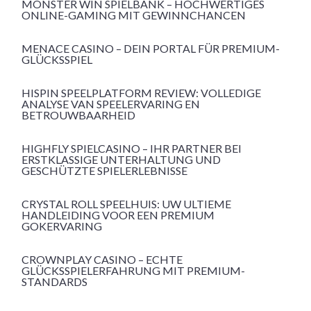
MONSTER WIN SPIELBANK – HOCHWERTIGES
ONLINE-GAMING MIT GEWINNCHANCEN
MENACE CASINO – DEIN PORTAL FÜR PREMIUM-
GLÜCKSSPIEL
HISPIN SPEELPLATFORM REVIEW: VOLLEDIGE
ANALYSE VAN SPEELERVARING EN
BETROUWBAARHEID
HIGHFLY SPIELCASINO – IHR PARTNER BEI
ERSTKLASSIGE UNTERHALTUNG UND
GESCHÜTZTE SPIELERLEBNISSE
CRYSTAL ROLL SPEELHUIS: UW ULTIEME
HANDLEIDING VOOR EEN PREMIUM
GOKERVARING
CROWNPLAY CASINO – ECHTE
GLÜCKSSPIELERFAHRUNG MIT PREMIUM-
STANDARDS