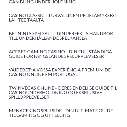
GAMBLING UNDERHOLDNING
CASINO CLASSIC - TURVALLINEN PELIELÄMYKSESI
LÄHTEE TÄÄLTÄ
BETNINJA SPELSAJT – DIN PERFEKTA HANDBOK
TILL UNDERHÅLLANDE SPELKÄNSLA
ACEBET GAMING CASINO – DIN FULLSTÄNDIGA
GUIDE FÖR FÄNGSLANDE SPELUPPLEVELSER
VAIDEBET: A VOSSA EXPERIÊNCIA PREMIUM DE
CASINO ONLINE EM PORTUGAL
TWINVEGAS ONLINE – DERES ENDELIGE GUIDE TIL
CASINOUNDERHOLDNING OG EKSKLUSIVE
SPILLOPPLEVELSER
MENACEKING SPILLSIDE – DIN ULTIMATE GUIDE
TIL GAMING OG UTTELLING