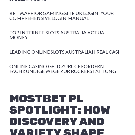
BET WARRIOR GAMING SITE UK LOGIN: YOUR
COMPREHENSIVE LOGIN MANUAL
TOP INTERNET SLOTS AUSTRALIA ACTUAL
MONEY
LEADING ONLINE SLOTS AUSTRALIAN REAL CASH
ONLINE CASINO GELD ZURÜCKFORDERN:
FACHKUNDIGE WEGE ZUR RÜCKERSTATTUNG
MOSTBET PL
SPOTLIGHT: HOW
DISCOVERY AND
VARIETY SHAPE