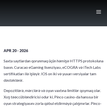
Skip
to
content
APR 20 - 2026
Saxta saytlardan qorunmaq üçün həmişə HTTPS protokoluna
baxın. Curacao eGaming lisenziyası, eCOGRA və iTech Labs
sertifikatları ilə işləyir. IOS on iki və yuxarı versiyalar tam
dəstəklənir.
Depozitlərə, mərclərə və oyun vaxtına limitlər qoymaq olar.
Xoş təəccübləndiricisi odur ki, Pinco casino-da hansısa bir
oyun strategiyasını zorla qəbul etdirməyə çalışmırlar. Pinco-