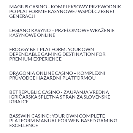
MAGIUS CASINO - KOMPLEKSOWY PRZEWODNIK
PO PLATFORMIE KASYNOWEJ WSPÓŁCZESNEJ
GENERACJI
LEGIANO KASYNO – PRZEŁOMOWE WRAŻENIE
KASYNOWE ONLINE
FROGGY BET PLATFORM: YOUR OWN
DEPENDABLE GAMING DESTINATION FOR
PREMIUM EXPERIENCE
DRAGONIA ONLINE CASINO – KOMPLEXNÍ
PRŮVODCE HAZARDNÍ PLATFORMOU
BETREPUBLIC CASINO - ZAUPANJA VREDNA
IGRIČARSKA SPLETNA STRAN ZA SLOVENSKE
IGRALCE
BASSWIN CASINO: YOUR OWN COMPLETE
PLATFORM MANUAL FOR WEB-BASED GAMING
EXCELLENCE