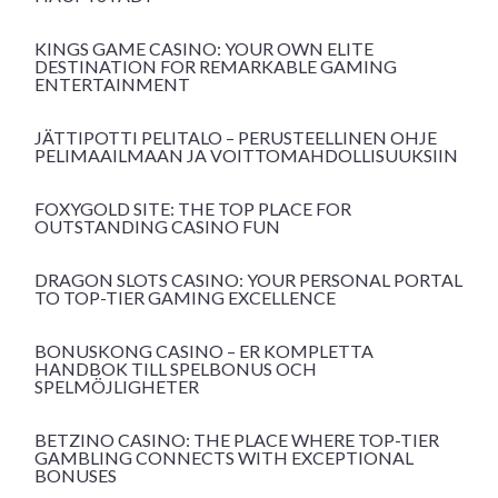
KINGS GAME CASINO: YOUR OWN ELITE
DESTINATION FOR REMARKABLE GAMING
ENTERTAINMENT
JÄTTIPOTTI PELITALO – PERUSTEELLINEN OHJE
PELIMAAILMAAN JA VOITTOMAHDOLLISUUKSIIN
FOXYGOLD SITE: THE TOP PLACE FOR
OUTSTANDING CASINO FUN
DRAGON SLOTS CASINO: YOUR PERSONAL PORTAL
TO TOP-TIER GAMING EXCELLENCE
BONUSKONG CASINO – ER KOMPLETTA
HANDBOK TILL SPELBONUS OCH
SPELMÖJLIGHETER
BETZINO CASINO: THE PLACE WHERE TOP-TIER
GAMBLING CONNECTS WITH EXCEPTIONAL
BONUSES