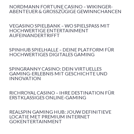
NORDMANN FORTUNE CASINO – WIKINGER-
ABENTEUER & GROSSZÜGIGE GEWINNCHANCEN
VEGASINO SPIELBANK – WO SPIELSPASS MIT H
OCHWERTIGE ENTERTAINMENT A
UFEINANDERTRIFFT
SPINHUB SPIELHALLE – DEINE PLATFORM FÜR
HOCHWERTIGES DIGITALES GAMING
SPINGRANNY CASINO: DEIN VIRTUELLES
GAMING-ERLEBNIS MIT GESCHICHTE UND
INNOVATION
RICHROYAL CASINO – IHRE DESTINATION FÜR
ERSTKLASSIGES ONLINE-GAMING
REALSPIN GAMING HUB: JOUW DEFINITIEVE
LOCATIE MET PREMIUM INTERNET
GOKENTERTAINMENT