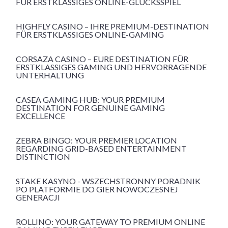
FÜR ERSTKLASSIGES ONLINE-GLÜCKSSPIEL
HIGHFLY CASINO – IHRE PREMIUM-DESTINATION
FÜR ERSTKLASSIGES ONLINE-GAMING
CORSAZA CASINO – EURE DESTINATION FÜR
ERSTKLASSIGES GAMING UND HERVORRAGENDE
UNTERHALTUNG
CASEA GAMING HUB: YOUR PREMIUM
DESTINATION FOR GENUINE GAMING
EXCELLENCE
ZEBRA BINGO: YOUR PREMIER LOCATION
REGARDING GRID-BASED ENTERTAINMENT
DISTINCTION
STAKE KASYNO - WSZECHSTRONNY PORADNIK
PO PLATFORMIE DO GIER NOWOCZESNEJ
GENERACJI
ROLLINO: YOUR GATEWAY TO PREMIUM ONLINE