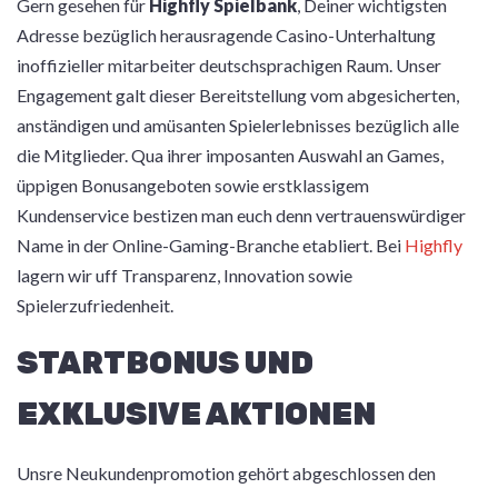
Gern gesehen für
Highfly Spielbank
, Deiner wichtigsten
Adresse bezüglich herausragende Casino-Unterhaltung
inoffizieller mitarbeiter deutschsprachigen Raum. Unser
Engagement galt dieser Bereitstellung vom abgesicherten,
anständigen und amüsanten Spielerlebnisses bezüglich alle
die Mitglieder. Qua ihrer imposanten Auswahl an Games,
üppigen Bonusangeboten sowie erstklassigem
Kundenservice bestizen man euch denn vertrauenswürdiger
Name in der Online-Gaming-Branche etabliert. Bei
Highfly
lagern wir uff Transparenz, Innovation sowie
Spielerzufriedenheit.
STARTBONUS UND
EXKLUSIVE AKTIONEN
Unsre Neukundenpromotion gehört abgeschlossen den