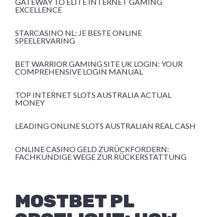
GATEWAY TO ELITE INTERNET GAMING
EXCELLENCE
STARCASINO NL: JE BESTE ONLINE
SPEELERVARING
BET WARRIOR GAMING SITE UK LOGIN: YOUR
COMPREHENSIVE LOGIN MANUAL
TOP INTERNET SLOTS AUSTRALIA ACTUAL
MONEY
LEADING ONLINE SLOTS AUSTRALIAN REAL CASH
ONLINE CASINO GELD ZURÜCKFORDERN:
FACHKUNDIGE WEGE ZUR RÜCKERSTATTUNG
MOSTBET PL