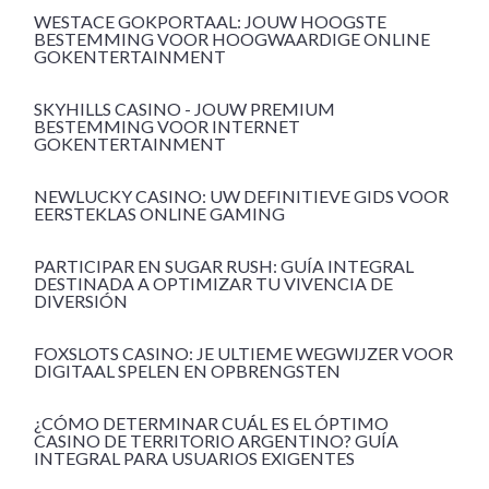
WESTACE GOKPORTAAL: JOUW HOOGSTE
BESTEMMING VOOR HOOGWAARDIGE ONLINE
GOKENTERTAINMENT
SKYHILLS CASINO - JOUW PREMIUM
BESTEMMING VOOR INTERNET
GOKENTERTAINMENT
NEWLUCKY CASINO: UW DEFINITIEVE GIDS VOOR
EERSTEKLAS ONLINE GAMING
PARTICIPAR EN SUGAR RUSH: GUÍA INTEGRAL
DESTINADA A OPTIMIZAR TU VIVENCIA DE
DIVERSIÓN
FOXSLOTS CASINO: JE ULTIEME WEGWIJZER VOOR
DIGITAAL SPELEN EN OPBRENGSTEN
¿CÓMO DETERMINAR CUÁL ES EL ÓPTIMO
CASINO DE TERRITORIO ARGENTINO? GUÍA
INTEGRAL PARA USUARIOS EXIGENTES