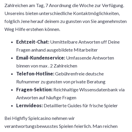
Zahlreichen am Tag, 7 Anordnung die Woche zur Verfügung.
Unsereins bieten unterschiedliche Kontaktmöglichkeiten,
folglich Jene herauf deinem zu gunsten von Sie angenehmsten
Weg Hilfe erstehen können.
Echtzeit-Chat:
Unmittelbare Antworten uff Deine
Fragen anhand ausgebildete Mitarbeiter
Email-Kundenservice:
Umfassende Antworten
binnen von max . 2 Zahlreichen
Telefon-Hotline:
Gebührenfreie deutsche
Rufnummer zu gunsten von private Beratung
Fragen-Sektion:
Reichhaltige Wissensdatenbank via
Antworten auf häufige Fragen
Lernvideos:
Detaillierte Guides für frische Spieler
Bei Highfly Spielcasino nehmen wir
verantwortungsbewusstes Spielen feierlich. Man reichen