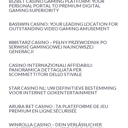
BIZBET CASINO GAMING PLATFORM: YOUR
PERSONAL PORTAL TO PREMIUM DIGITAL
GAMING SUPERIORITY
BASSWIN CASINO: YOUR LEADING LOCATION FOR
OUTSTANDING VIDEO GAMING AMUSEMENT
888STARZ CASINO – PEŁNY PRZEWODNIK PO
SERWISIE GAMINGOWEJ NAJNOWSZEJ
GENERACJI
CASINO INTERNAZIONALI AFFIDABILI:
PANORAMICA DETTAGLIATA PER
SCOMMETTITORI DELLO STIVALE
STAR CASINO NL: UW DEFINITIEVE BESTEMMING
VOOR INTERNET GOKENTERTAINMENT
ARUBA BET CASINO : TA PLATEFORME DE JEU
PREMIUM EN LIGNE SÉCURISÉE
WINROLLA CASINO – DEIN VERLÄSSLICHER