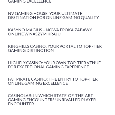
GAMING EXCELLENCE
NV GAMING HOUSE: YOUR ULTIMATE
DESTINATION FOR ONLINE GAMING QUALITY
KASYNO MAGIUS – NOWA EPOKA ZABAWY
ONLINE W NASZYM KRAJU
KINGHILLS CASINO: YOUR PORTAL TO TOP-TIER
GAMING DISTINCTION
HIGHFLY CASINO: YOUR OWN TOP-TIER VENUE
FOR EXCEPTIONAL GAMING EXPERIENCE
FAT PIRATE CASINO: THE ENTRY TO TOP-TIER
ONLINE GAMING EXCELLENCE
CASINOLAB: IN WHICH STATE-OF-THE-ART
GAMING ENCOUNTERS UNRIVALLED PLAYER
ENCOUNTER