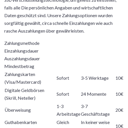
falls alle Die persönlichen Angaben und wirtschaftlichen
Daten geschützt sind. Unsere Zahlungsoptionen wurden
sorgfältig gewählt, circa schnelle Einzahlungen wie auch
rasche Auszahlungen über gewährleisten.
Zahlungsmethode
Einzahlungsdauer
Auszahlungsdauer
Mindestbetrag
Zahlungskarten
Sofort
3-5 Werktage
10€
(Visa/Mastercard)
Digitale Geldbörsen
Sofort
24 Momente
10€
(Skrill, Neteller)
1-3
3-7
Überweisung
20€
Arbeitstage
Geschäftstage
Guthabenkarten
Gleich
In keiner weise
10€