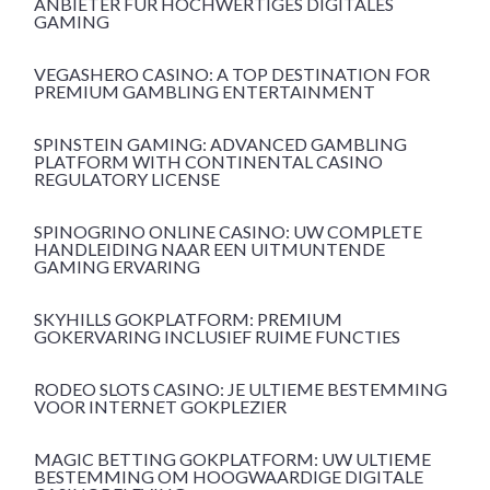
ANBIETER FÜR HOCHWERTIGES DIGITALES
GAMING
VEGASHERO CASINO: A TOP DESTINATION FOR
PREMIUM GAMBLING ENTERTAINMENT
SPINSTEIN GAMING: ADVANCED GAMBLING
PLATFORM WITH CONTINENTAL CASINO
REGULATORY LICENSE
SPINOGRINO ONLINE CASINO: UW COMPLETE
HANDLEIDING NAAR EEN UITMUNTENDE
GAMING ERVARING
SKYHILLS GOKPLATFORM: PREMIUM
GOKERVARING INCLUSIEF RUIME FUNCTIES
RODEO SLOTS CASINO: JE ULTIEME BESTEMMING
VOOR INTERNET GOKPLEZIER
MAGIC BETTING GOKPLATFORM: UW ULTIEME
BESTEMMING OM HOOGWAARDIGE DIGITALE