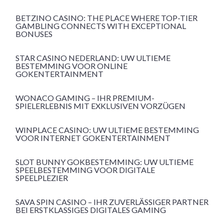
BETZINO CASINO: THE PLACE WHERE TOP-TIER
GAMBLING CONNECTS WITH EXCEPTIONAL
BONUSES
STAR CASINO NEDERLAND: UW ULTIEME
BESTEMMING VOOR ONLINE
GOKENTERTAINMENT
WONACO GAMING – IHR PREMIUM-
SPIELERLEBNIS MIT EXKLUSIVEN VORZÜGEN
WINPLACE CASINO: UW ULTIEME BESTEMMING
VOOR INTERNET GOKENTERTAINMENT
SLOT BUNNY GOKBESTEMMING: UW ULTIEME
SPEELBESTEMMING VOOR DIGITALE
SPEELPLEZIER
SAVA SPIN CASINO – IHR ZUVERLÄSSIGER PARTNER
BEI ERSTKLASSIGES DIGITALES GAMING