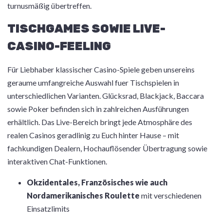
turnusmäßig übertreffen.
TISCHGAMES SOWIE LIVE-
CASINO-FEELING
Für Liebhaber klassischer Casino-Spiele geben unsereins
geraume umfangreiche Auswahl fuer Tischspielen in
unterschiedlichen Varianten. Glücksrad, Blackjack, Baccara
sowie Poker befinden sich in zahlreichen Ausführungen
erhältlich. Das Live-Bereich bringt jede Atmosphäre des
realen Casinos geradlinig zu Euch hinter Hause – mit
fachkundigen Dealern, Hochauflösender Übertragung sowie
interaktiven Chat-Funktionen.
Okzidentales, Französisches wie auch
Nordamerikanisches Roulette
mit verschiedenen
Einsatzlimits