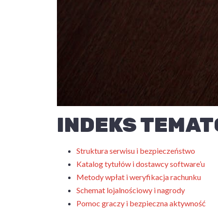
INDEKS TEMA
Struktura serwisu i bezpieczeństwo
Katalog tytułów i dostawcy software’u
Metody wpłat i weryfikacja rachunku
Schemat lojalnościowy i nagrody
Pomoc graczy i bezpieczna aktywność