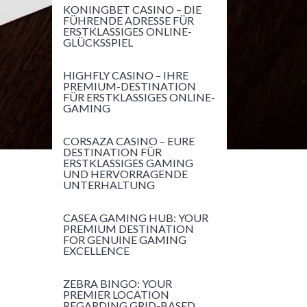
KONINGBET CASINO – DIE
FÜHRENDE ADRESSE FÜR
ERSTKLASSIGES ONLINE-
GLÜCKSSPIEL
HIGHFLY CASINO – IHRE
PREMIUM-DESTINATION
FÜR ERSTKLASSIGES ONLINE-
GAMING
CORSAZA CASINO – EURE
DESTINATION FÜR
ERSTKLASSIGES GAMING
UND HERVORRAGENDE
UNTERHALTUNG
CASEA GAMING HUB: YOUR
PREMIUM DESTINATION
FOR GENUINE GAMING
EXCELLENCE
ZEBRA BINGO: YOUR
PREMIER LOCATION
REGARDING GRID-BASED