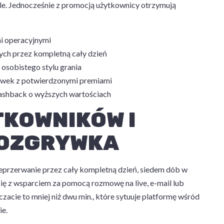
le. Jednocześnie z promocją użytkownicy otrzymują
mi operacyjnymi
ch przez kompletną cały dzień
osobistego stylu grania
rywek z potwierdzonymi premiami
cashback o wyższych wartościach
KOWNIKÓW I
ROZGRYWKA
ieprzerwanie przez cały kompletną dzień, siedem dób w
ę z wsparciem za pomocą rozmowę na live, e-mail lub
czacie to mniej niż dwu min., które sytuuje platformę wśród
ie.