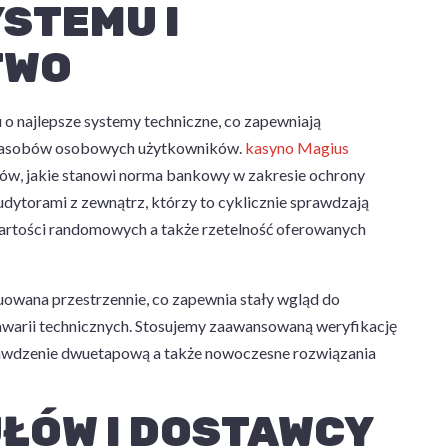
STEMU I
TWO
 najlepsze systemy techniczne, co zapewniają
 zasobów osobowych użytkowników.
kasyno Magius
tów, jakie stanowi norma bankowy w zakresie ochrony
dytorami z zewnątrz, którzy to cyklicznie sprawdzają
artości randomowych a także rzetelność oferowanych
uowana przestrzennie, co zapewnia stały wgląd do
warii technicznych. Stosujemy zaawansowaną weryfikację
rawdzenie dwuetapową a także nowoczesne rozwiązania
ŁÓW I DOSTAWCY