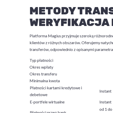
METODY TRANS
WERYFIKACJA
Platforma Magius przyjmuje szeroką różnorod
klientów z różnych obszarów. Oferujemy natyc
transferów, odpowiednio z opisanymi parametra
Typ płatności
Okres wpłaty
Okres transferu
Minimalna kwota
Płatności kartami kredytowe i
Instant
debetowe
E-portfele wirtualne
Instant
od 1 do
Płatności przez bank