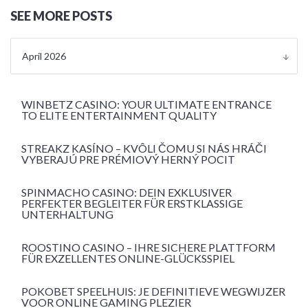
SEE MORE POSTS
April 2026
WINBETZ CASINO: YOUR ULTIMATE ENTRANCE
TO ELITE ENTERTAINMENT QUALITY
STREAKZ KASÍNO – KVÔLI ČOMU SI NÁS HRÁČI
VYBERAJÚ PRE PRÉMIOVÝ HERNÝ POCIT
SPINMACHO CASINO: DEIN EXKLUSIVER
PERFEKTER BEGLEITER FÜR ERSTKLASSIGE
UNTERHALTUNG
ROOSTINO CASINO – IHRE SICHERE PLATTFORM
FÜR EXZELLENTES ONLINE-GLÜCKSSPIEL
POKOBET SPEELHUIS: JE DEFINITIEVE WEGWIJZER
VOOR ONLINE GAMING PLEZIER