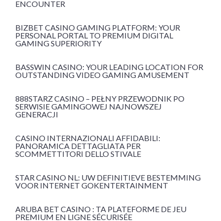
ENCOUNTER
BIZBET CASINO GAMING PLATFORM: YOUR
PERSONAL PORTAL TO PREMIUM DIGITAL
GAMING SUPERIORITY
BASSWIN CASINO: YOUR LEADING LOCATION FOR
OUTSTANDING VIDEO GAMING AMUSEMENT
888STARZ CASINO – PEŁNY PRZEWODNIK PO
SERWISIE GAMINGOWEJ NAJNOWSZEJ
GENERACJI
CASINO INTERNAZIONALI AFFIDABILI:
PANORAMICA DETTAGLIATA PER
SCOMMETTITORI DELLO STIVALE
STAR CASINO NL: UW DEFINITIEVE BESTEMMING
VOOR INTERNET GOKENTERTAINMENT
ARUBA BET CASINO : TA PLATEFORME DE JEU
PREMIUM EN LIGNE SÉCURISÉE