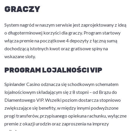
GRACZY
System nagród w naszym serwisie jest zaprojektowany z ideą
o długoterminowej korzyści dla graczy. Program startowy
włącza premie na początkowe 4 depozyty z łączną sumą
dochodzącą istotnych kwot oraz gratisowe spiny na
wskazane sloty.
PROGRAM LOJALNOŚCI VIP
Spinlander Casino odznacza się schodkowym schematem
lojalnościowym składającym się z 8 stopni – od Brązu do
Diamentowego VIP. Wszelki poziom dostarcza stopniowo
zwiększające się benefity, w między innymi podwyższone
progi transferów, przypisanego opiekuna rachunku, wyłączne
premie z okazji urodzin oraz zaproszenia na imprezy