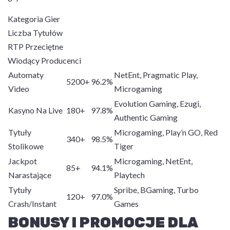
Kategoria Gier
Liczba Tytułów
RTP Przeciętne
Wiodący Producenci
Automaty
NetEnt, Pragmatic Play,
5200+
96.2%
Video
Microgaming
Evolution Gaming, Ezugi,
Kasyno Na Live
180+
97.8%
Authentic Gaming
Tytuły
Microgaming, Play’n GO, Red
340+
98.5%
Stolikowe
Tiger
Jackpot
Microgaming, NetEnt,
85+
94.1%
Narastające
Playtech
Tytuły
Spribe, BGaming, Turbo
120+
97.0%
Crash/Instant
Games
BONUSY I PROMOCJE DLA