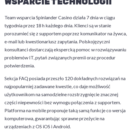
WSPARCIE TECHNOLOGII
Team wsparcia Spinlander Casino działa 7 dnia w ciągu
tygodnia przez 18 h każdego dnia. Klienci są w stanie
porozumieć się z supportem poprzez komunikator na żywca,
e-mail lub kwestionariusz zapytania. Polskojęzyczni
konsultanci dostarczają ekspercką pomoc w rozwiązywaniu
problemów IT, pytań związanych premii oraz procedur
potwierdzenia.
Sekcja FAQ posiada przeszło 120 dokładnych rozwiązań na
najpopularniej zadawane kwestie, co daje możliwość
użytkownikom na samodzielne rozstrzygnięcie znacznej
części niepewności bez wymogu połączenia z supportem.
Platforma na mobile proponuje taką samą funkcje co wersja
komputerowa, gwarantując sprawne przeżycie na
urządzeniach z OS iOS i Android.