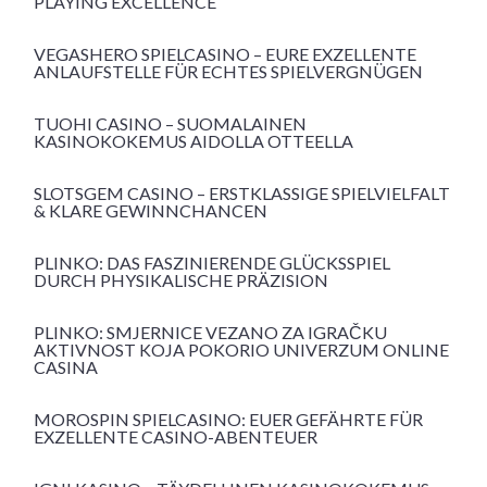
PLAYING EXCELLENCE
VEGASHERO SPIELCASINO – EURE EXZELLENTE
ANLAUFSTELLE FÜR ECHTES SPIELVERGNÜGEN
TUOHI CASINO – SUOMALAINEN
KASINOKOKEMUS AIDOLLA OTTEELLA
SLOTSGEM CASINO – ERSTKLASSIGE SPIELVIELFALT
& KLARE GEWINNCHANCEN
PLINKO: DAS FASZINIERENDE GLÜCKSSPIEL
DURCH PHYSIKALISCHE PRÄZISION
PLINKO: SMJERNICE VEZANO ZA IGRAČKU
AKTIVNOST KOJA POKORIO UNIVERZUM ONLINE
CASINA
MOROSPIN SPIELCASINO: EUER GEFÄHRTE FÜR
EXZELLENTE CASINO-ABENTEUER