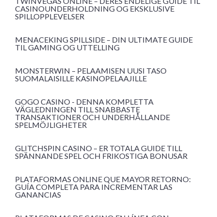
TWINVEGAS ONLINE – DERES ENDELIGE GUIDE TIL
CASINOUNDERHOLDNING OG EKSKLUSIVE
SPILLOPPLEVELSER
MENACEKING SPILLSIDE – DIN ULTIMATE GUIDE
TIL GAMING OG UTTELLING
MONSTERWIN – PELAAMISEN UUSI TASO
SUOMALAISILLE KASINOPELAAJILLE
GOGO CASINO - DENNA KOMPLETTA
VÄGLEDNINGEN TILL SNABBASTE
TRANSAKTIONER OCH UNDERHÅLLANDE
SPELMÖJLIGHETER
GLITCHSPIN CASINO – ER TOTALA GUIDE TILL
SPÄNNANDE SPEL OCH FRIKOSTIGA BONUSAR
PLATAFORMAS ONLINE QUE MAYOR RETORNO:
GUÍA COMPLETA PARA INCREMENTAR LAS
GANANCIAS