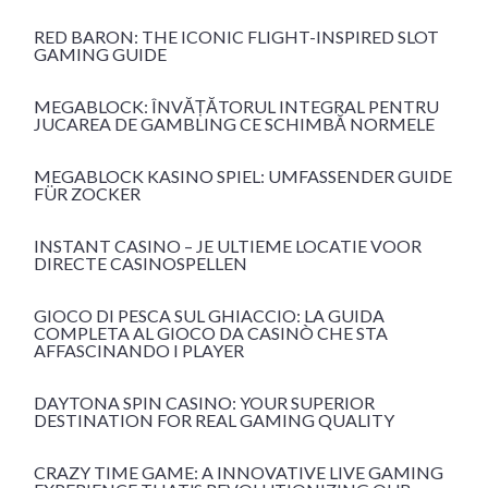
RED BARON: THE ICONIC FLIGHT-INSPIRED SLOT
GAMING GUIDE
MEGABLOCK: ÎNVĂȚĂTORUL INTEGRAL PENTRU
JUCAREA DE GAMBLING CE SCHIMBĂ NORMELE
MEGABLOCK KASINO SPIEL: UMFASSENDER GUIDE
FÜR ZOCKER
INSTANT CASINO – JE ULTIEME LOCATIE VOOR
DIRECTE CASINOSPELLEN
GIOCO DI PESCA SUL GHIACCIO: LA GUIDA
COMPLETA AL GIOCO DA CASINÒ CHE STA
AFFASCINANDO I PLAYER
DAYTONA SPIN CASINO: YOUR SUPERIOR
DESTINATION FOR REAL GAMING QUALITY
CRAZY TIME GAME: A INNOVATIVE LIVE GAMING