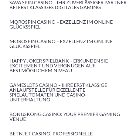
SAVA SPIN CASINO – IHR ZUVERLÄSSIGER PARTNER
BEI ERSTKLASSIGES DIGITALES GAMING
MOROSPIN CASINO – EXZELLENZ IM ONLINE
GLÜCKSSPIEL
MOROSPIN CASINO – EXZELLENZ IM ONLINE
GLÜCKSSPIEL
HAPPY JOKER SPIELBANK – ERKUNDEN SIE
EXCITEMENT UND VERGNÜGEN AUF
BESTMÖGLICHEM NIVEAU
GAMESLOTS CASINO – IHRE ERSTKLASSIGE
ANLAUFSTELLE FÜR EXZELLENTE
SPIELAUTOMATEN UND CASINO-
UNTERHALTUNG
BONUSKONG CASINO: YOUR PREMIER GAMING
VENUE
BETNJET CASINO: PROFESSIONELLE