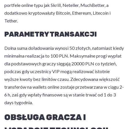
portfele online typu jak Skrill, Neteller, MuchBetter, a
dodatkowo kryptowaluty Bitcoin, Ethereum, Litecoin i
Tether.
PARAMETRY TRANSAKCJI
Dolna suma doładowania wynosi 50 złotych, natomiast kiedy
minimalna realizacja to 100 PLN. Maksymalne progi wypłat
dla podstawowych graczy sięgają 20000 PLN co tydzień,
podczas gdy uczestnicy VIP mogą realizować istotnie
wyższe kwoty bez limitów czasu. Zdecydowana większość
transferów na wallets online zostaje przetwarzana w ciągu 2-
6 h, zaś gdy wpłaty finansowe są w stanie trwać od 1 do 3
days tygodnia.
OBSŁUGA GRACZA I