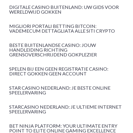
DIGITALE CASINO BUITENLAND: UW GIDS VOOR
WERELDWIJD GOKKEN
MIGLIORI PORTALI BETTING BITCOIN:
VADEMECUM DETTAGLIATA ALLE SITI CRYPTO
BESTE BUITENLANDSE CASINO: JOUW
HANDLEIDING RICHTING
GRENSOVERSCHRIJDEND GOKPLEZIER
SPELEN BIJ EEN GEEN REGISTRATIE CASINO:
DIRECT GOKKEN GEEN ACCOUNT
STAR CASINO NEDERLAND: JE BESTE ONLINE
SPEELERVARING
STARCASINO NEDERLAND: JE ULTIEME INTERNET
SPEELERVARING
BET NINJA PLATFORM: YOUR ULTIMATE ENTRY
POINT TO ELITE ONLINE GAMING EXCELLENCE