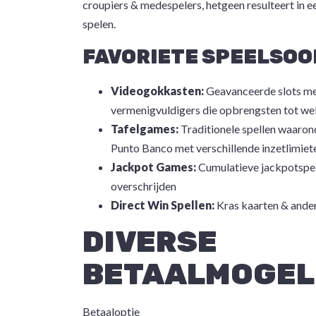
croupiers & medespelers, hetgeen resulteert in e
spelen.
FAVORIETE SPEELSO
Videogokkasten:
Geavanceerde slots me
vermenigvuldigers die opbrengsten tot w
Tafelgames:
Traditionele spellen waaron
Punto Banco met verschillende inzetlimiet
Jackpot Games:
Cumulatieve jackpotspel
overschrijden
Direct Win Spellen:
Kras kaarten & ander
DIVERSE
BETAALMOGEL
Betaaloptie