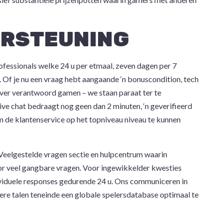
RSTEUNING
fessionals welke 24 u per etmaal, zeven dagen per 7
. Of je nu een vraag hebt aangaande ‘n bonuscondition, tech
over verantwoord gamen – we staan paraat ter te
ve chat bedraagt nog geen dan 2 minuten, ‘n geverifieerd
 de klantenservice op het topniveau niveau te kunnen
Veelgestelde vragen sectie en hulpcentrum waarin
oor veel gangbare vragen. Voor ingewikkelder kwesties
ividuele responses gedurende 24 u. Ons communiceren in
ere talen teneinde een globale spelersdatabase optimaal te