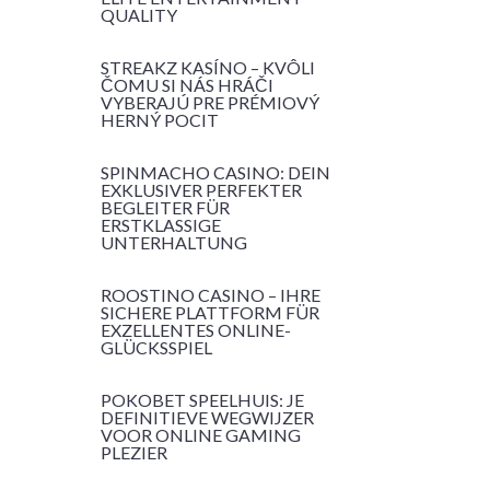
QUALITY
STREAKZ KASÍNO – KVÔLI
ČOMU SI NÁS HRÁČI
VYBERAJÚ PRE PRÉMIOVÝ
HERNÝ POCIT
SPINMACHO CASINO: DEIN
EXKLUSIVER PERFEKTER
BEGLEITER FÜR
ERSTKLASSIGE
UNTERHALTUNG
ROOSTINO CASINO – IHRE
SICHERE PLATTFORM FÜR
EXZELLENTES ONLINE-
GLÜCKSSPIEL
POKOBET SPEELHUIS: JE
DEFINITIEVE WEGWIJZER
VOOR ONLINE GAMING
PLEZIER