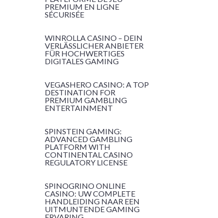
PREMIUM EN LIGNE
SÉCURISÉE
WINROLLA CASINO – DEIN
VERLÄSSLICHER ANBIETER
FÜR HOCHWERTIGES
DIGITALES GAMING
VEGASHERO CASINO: A TOP
DESTINATION FOR
PREMIUM GAMBLING
ENTERTAINMENT
SPINSTEIN GAMING:
ADVANCED GAMBLING
PLATFORM WITH
CONTINENTAL CASINO
REGULATORY LICENSE
SPINOGRINO ONLINE
CASINO: UW COMPLETE
HANDLEIDING NAAR EEN
UITMUNTENDE GAMING
ERVARING