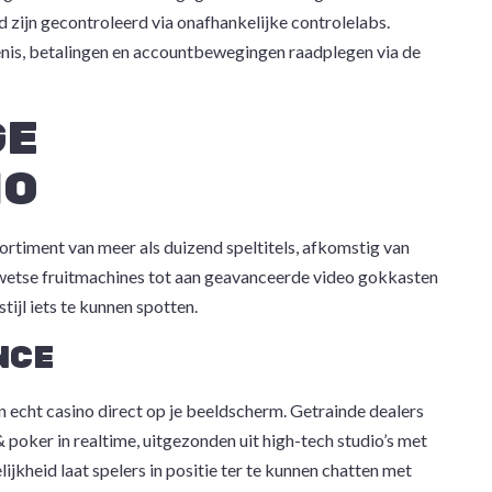
zijn gecontroleerd via onafhankelijke controlelabs.
nis, betalingen en accountbewegingen raadplegen via de
GE
IO
rtiment van meer als duizend speltitels, afkomstig van
rwetse fruitmachines tot aan geavanceerde video gokkasten
tijl iets te kunnen spotten.
NCE
en echt casino direct op je beeldscherm. Getrainde dealers
& poker in realtime, uitgezonden uit high-tech studio’s met
jkheid laat spelers in positie ter te kunnen chatten met