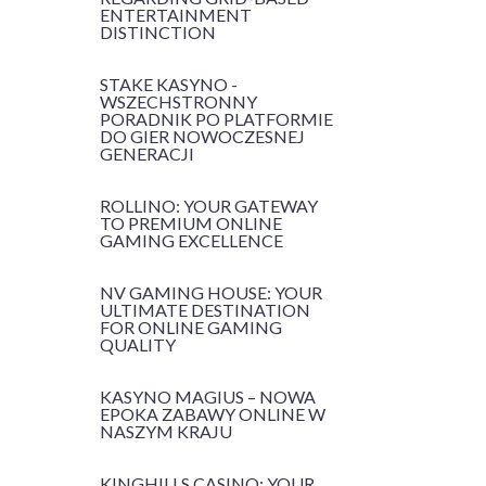
ENTERTAINMENT
DISTINCTION
STAKE KASYNO -
WSZECHSTRONNY
PORADNIK PO PLATFORMIE
DO GIER NOWOCZESNEJ
GENERACJI
ROLLINO: YOUR GATEWAY
TO PREMIUM ONLINE
GAMING EXCELLENCE
NV GAMING HOUSE: YOUR
ULTIMATE DESTINATION
FOR ONLINE GAMING
QUALITY
KASYNO MAGIUS – NOWA
EPOKA ZABAWY ONLINE W
NASZYM KRAJU
KINGHILLS CASINO: YOUR