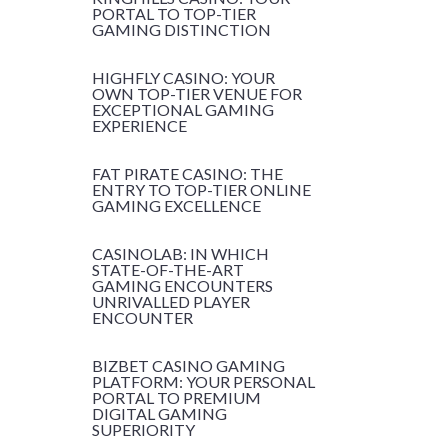
PORTAL TO TOP-TIER
GAMING DISTINCTION
HIGHFLY CASINO: YOUR
OWN TOP-TIER VENUE FOR
EXCEPTIONAL GAMING
EXPERIENCE
FAT PIRATE CASINO: THE
ENTRY TO TOP-TIER ONLINE
GAMING EXCELLENCE
CASINOLAB: IN WHICH
STATE-OF-THE-ART
GAMING ENCOUNTERS
UNRIVALLED PLAYER
ENCOUNTER
BIZBET CASINO GAMING
PLATFORM: YOUR PERSONAL
PORTAL TO PREMIUM
DIGITAL GAMING
SUPERIORITY