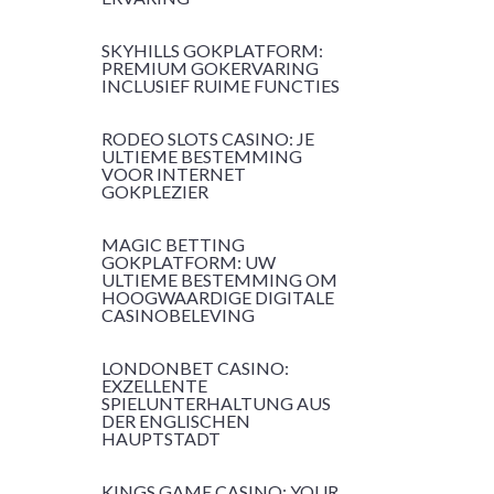
SKYHILLS GOKPLATFORM:
PREMIUM GOKERVARING
INCLUSIEF RUIME FUNCTIES
RODEO SLOTS CASINO: JE
ULTIEME BESTEMMING
VOOR INTERNET
GOKPLEZIER
MAGIC BETTING
GOKPLATFORM: UW
ULTIEME BESTEMMING OM
HOOGWAARDIGE DIGITALE
CASINOBELEVING
LONDONBET CASINO:
EXZELLENTE
SPIELUNTERHALTUNG AUS
DER ENGLISCHEN
HAUPTSTADT
KINGS GAME CASINO: YOUR