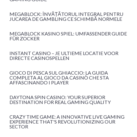
MEGABLOCK: ÎNVĂȚĂTORUL INTEGRAL PENTRU
JUCAREA DE GAMBLING CE SCHIMBĂ NORMELE
MEGABLOCK KASINO SPIEL: UMFASSENDER GUIDE
FÜR ZOCKER
INSTANT CASINO – JE ULTIEME LOCATIE VOOR
DIRECTE CASINOSPELLEN
GIOCO DI PESCA SUL GHIACCIO: LA GUIDA
COMPLETA AL GIOCO DA CASINÒ CHE STA
AFFASCINANDO I PLAYER
DAYTONA SPIN CASINO: YOUR SUPERIOR
DESTINATION FOR REAL GAMING QUALITY
CRAZY TIME GAME: A INNOVATIVE LIVE GAMING
EXPERIENCE THAT'S REVOLUTIONIZING OUR
SECTOR