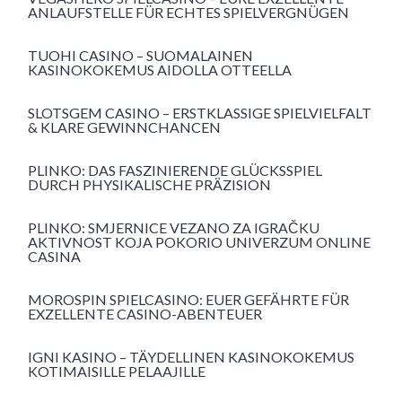
ANLAUFSTELLE FÜR ECHTES SPIELVERGNÜGEN
TUOHI CASINO – SUOMALAINEN
KASINOKOKEMUS AIDOLLA OTTEELLA
SLOTSGEM CASINO – ERSTKLASSIGE SPIELVIELFALT
& KLARE GEWINNCHANCEN
PLINKO: DAS FASZINIERENDE GLÜCKSSPIEL
DURCH PHYSIKALISCHE PRÄZISION
PLINKO: SMJERNICE VEZANO ZA IGRAČKU
AKTIVNOST KOJA POKORIO UNIVERZUM ONLINE
CASINA
MOROSPIN SPIELCASINO: EUER GEFÄHRTE FÜR
EXZELLENTE CASINO-ABENTEUER
IGNI KASINO – TÄYDELLINEN KASINOKOKEMUS
KOTIMAISILLE PELAAJILLE