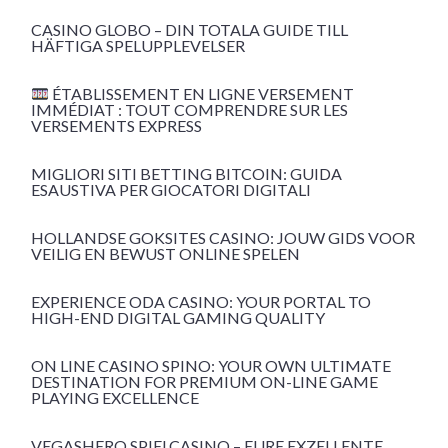
CASINO GLOBO – DIN TOTALA GUIDE TILL
HÄFTIGA SPELUPPLEVELSER
ÉTABLISSEMENT EN LIGNE VERSEMENT
IMMÉDIAT : TOUT COMPRENDRE SUR LES
VERSEMENTS EXPRESS
MIGLIORI SITI BETTING BITCOIN: GUIDA
ESAUSTIVA PER GIOCATORI DIGITALI
HOLLANDSE GOKSITES CASINO: JOUW GIDS VOOR
VEILIG EN BEWUST ONLINE SPELEN
EXPERIENCE ODA CASINO: YOUR PORTAL TO
HIGH-END DIGITAL GAMING QUALITY
ON LINE CASINO SPINO: YOUR OWN ULTIMATE
DESTINATION FOR PREMIUM ON-LINE GAME
PLAYING EXCELLENCE
VEGASHERO SPIELCASINO – EURE EXZELLENTE