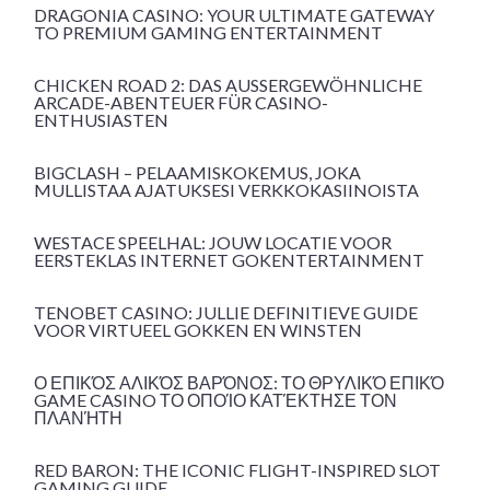
DRAGONIA CASINO: YOUR ULTIMATE GATEWAY
TO PREMIUM GAMING ENTERTAINMENT
CHICKEN ROAD 2: DAS AUSSERGEWÖHNLICHE A
RCADE-ABENTEUER FÜR CASINO-E
NTHUSIASTEN
BIGCLASH – PELAAMISKOKEMUS, JOKA
MULLISTAA AJATUKSESI VERKKOKASIINOISTA
WESTACE SPEELHAL: JOUW LOCATIE VOOR
EERSTEKLAS INTERNET GOKENTERTAINMENT
TENOBET CASINO: JULLIE DEFINITIEVE GUIDE
VOOR VIRTUEEL GOKKEN EN WINSTEN
Ο ΕΠΙΚΌΣ ΑΛΙΚΌΣ ΒΑΡΌΝΟΣ: ΤΟ ΘΡΥΛΙΚΌ ΕΠΙΚΌ
GAME CASINO ΤΟ ΟΠΟΊΟ ΚΑΤΈΚΤΗΣΕ ΤΟΝ
ΠΛΑΝΉΤΗ
RED BARON: THE ICONIC FLIGHT-INSPIRED SLOT
GAMING GUIDE