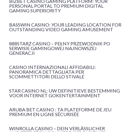
BIZBET CASINO GAMING PLATFORM: YOUR
PERSONAL PORTAL TO PREMIUM DIGITAL
GAMING SUPERIORITY
BASSWIN CASINO: YOUR LEADING LOCATION FOR
OUTSTANDING VIDEO GAMING AMUSEMENT
888STARZ CASINO – PEŁNY PRZEWODNIK PO
SERWISIE GAMINGOWEJ NAJNOWSZEJ
GENERACJI
CASINO INTERNAZIONALI AFFIDABILI:
PANORAMICA DETTAGLIATA PER
SCOMMETTITORI DELLO STIVALE
STAR CASINO NL: UW DEFINITIEVE BESTEMMING
VOOR INTERNET GOKENTERTAINMENT
ARUBA BET CASINO : TA PLATEFORME DE JEU
PREMIUM EN LIGNE SÉCURISÉE
WINROLLA CASINO – DEIN VERLÄSSLICHER