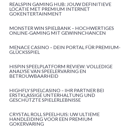
REALSPIN GAMING HUB: JOUW DEFINITIEVE
LOCATIE MET PREMIUM INTERNET
GOKENTERTAINMENT
MONSTER WIN SPIELBANK – HOCHWERTIGES
ONLINE-GAMING MIT GEWINNCHANCEN
MENACE CASINO – DEIN PORTAL FÜR PREMIUM-
GLÜCKSSPIEL
HISPIN SPEELPLATFORM REVIEW: VOLLEDIGE
ANALYSE VAN SPEELERVARING EN
BETROUWBAARHEID
HIGHFLY SPIELCASINO – IHR PARTNER BEI
ERSTKLASSIGE UNTERHALTUNG UND
GESCHÜTZTE SPIELERLEBNISSE
CRYSTAL ROLL SPEELHUIS: UW ULTIEME
HANDLEIDING VOOR EEN PREMIUM
GOKERVARING