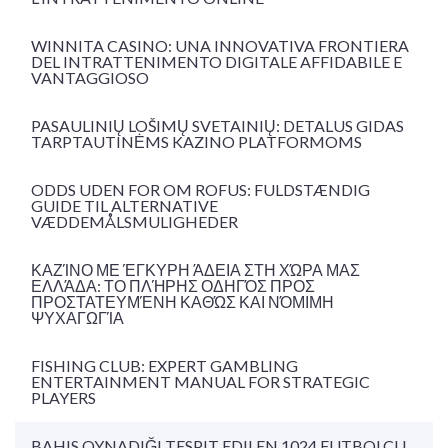
WINNITA CASINO: UNA INNOVATIVA FRONTIERA
DEL INTRATTENIMENTO DIGITALE AFFIDABILE E
VANTAGGIOSO
PASAULINIŲ LOŠIMŲ SVETAINIŲ: DETALUS GIDAS
TARPTAUTINĖMS KAZINO PLATFORMOMS
ODDS UDEN FOR OM ROFUS: FULDSTÆNDIG
GUIDE TIL ALTERNATIVE
VÆDDEMÅLSMULIGHEDER
ΚΑΖΊΝΟ ΜΕ ΈΓΚΥΡΗ ΆΔΕΙΑ ΣΤΗ ΧΏΡΑ ΜΑΣ
ΕΛΛΆΔΑ: ΤΟ ΠΛΉΡΗΣ ΟΔΗΓΌΣ ΠΡΟΣ
ΠΡΟΣΤΑΤΕΥΜΈΝΗ ΚΑΘΏΣ ΚΑΙ ΝΌΜΙΜΗ
ΨΥΧΑΓΩΓΊΑ
FISHING CLUB: EXPERT GAMBLING
ENTERTAINMENT MANUAL FOR STRATEGIC
PLAYERS
BAHIS OYNADIĞI TESPIT EDILEN 1024 FUTBOLCU