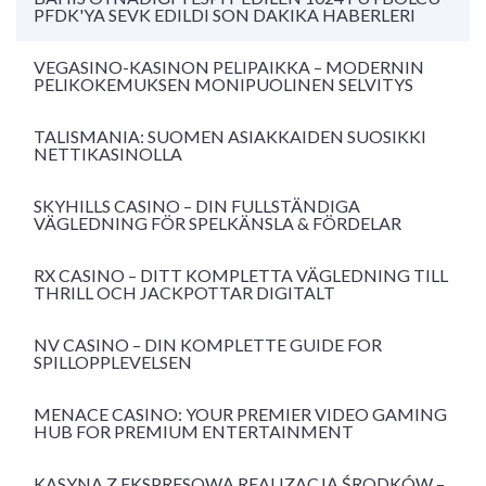
PFDK'YA SEVK EDILDI SON DAKIKA HABERLERI
VEGASINO-KASINON PELIPAIKKA – MODERNIN
PELIKOKEMUKSEN MONIPUOLINEN SELVITYS
TALISMANIA: SUOMEN ASIAKKAIDEN SUOSIKKI
NETTIKASINOLLA
SKYHILLS CASINO – DIN FULLSTÄNDIGA
VÄGLEDNING FÖR SPELKÄNSLA & FÖRDELAR
RX CASINO – DITT KOMPLETTA VÄGLEDNING TILL
THRILL OCH JACKPOTTAR DIGITALT
NV CASINO – DIN KOMPLETTE GUIDE FOR
SPILLOPPLEVELSEN
MENACE CASINO: YOUR PREMIER VIDEO GAMING
HUB FOR PREMIUM ENTERTAINMENT
KASYNA Z EKSPRESOWĄ REALIZACJĄ ŚRODKÓW –