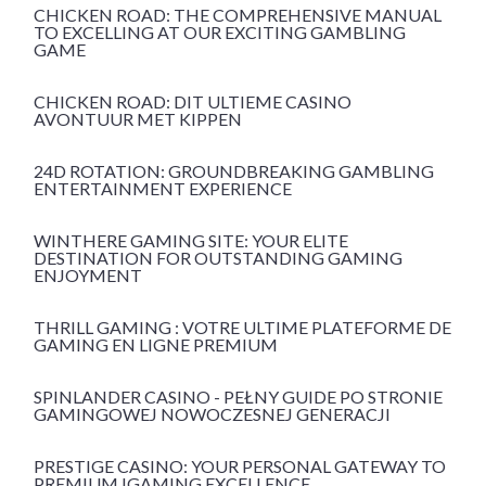
CHICKEN ROAD: THE COMPREHENSIVE MANUAL
TO EXCELLING AT OUR EXCITING GAMBLING
GAME
CHICKEN ROAD: DIT ULTIEME CASINO
AVONTUUR MET KIPPEN
24D ROTATION: GROUNDBREAKING GAMBLING
ENTERTAINMENT EXPERIENCE
WINTHERE GAMING SITE: YOUR ELITE
DESTINATION FOR OUTSTANDING GAMING
ENJOYMENT
THRILL GAMING : VOTRE ULTIME PLATEFORME DE
GAMING EN LIGNE PREMIUM
SPINLANDER CASINO - PEŁNY GUIDE PO STRONIE
GAMINGOWEJ NOWOCZESNEJ GENERACJI
PRESTIGE CASINO: YOUR PERSONAL GATEWAY TO
PREMIUM IGAMING EXCELLENCE