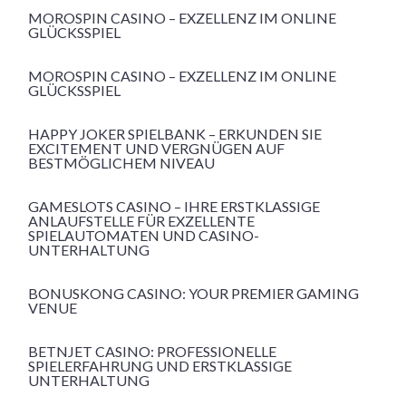
MOROSPIN CASINO – EXZELLENZ IM ONLINE
GLÜCKSSPIEL
MOROSPIN CASINO – EXZELLENZ IM ONLINE
GLÜCKSSPIEL
HAPPY JOKER SPIELBANK – ERKUNDEN SIE
EXCITEMENT UND VERGNÜGEN AUF
BESTMÖGLICHEM NIVEAU
GAMESLOTS CASINO – IHRE ERSTKLASSIGE
ANLAUFSTELLE FÜR EXZELLENTE
SPIELAUTOMATEN UND CASINO-
UNTERHALTUNG
BONUSKONG CASINO: YOUR PREMIER GAMING
VENUE
BETNJET CASINO: PROFESSIONELLE
SPIELERFAHRUNG UND ERSTKLASSIGE
UNTERHALTUNG