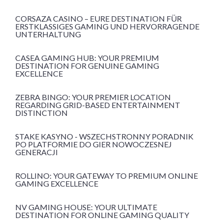
CORSAZA CASINO – EURE DESTINATION FÜR
ERSTKLASSIGES GAMING UND HERVORRAGENDE
UNTERHALTUNG
CASEA GAMING HUB: YOUR PREMIUM
DESTINATION FOR GENUINE GAMING
EXCELLENCE
ZEBRA BINGO: YOUR PREMIER LOCATION
REGARDING GRID-BASED ENTERTAINMENT
DISTINCTION
STAKE KASYNO - WSZECHSTRONNY PORADNIK
PO PLATFORMIE DO GIER NOWOCZESNEJ
GENERACJI
ROLLINO: YOUR GATEWAY TO PREMIUM ONLINE
GAMING EXCELLENCE
NV GAMING HOUSE: YOUR ULTIMATE
DESTINATION FOR ONLINE GAMING QUALITY