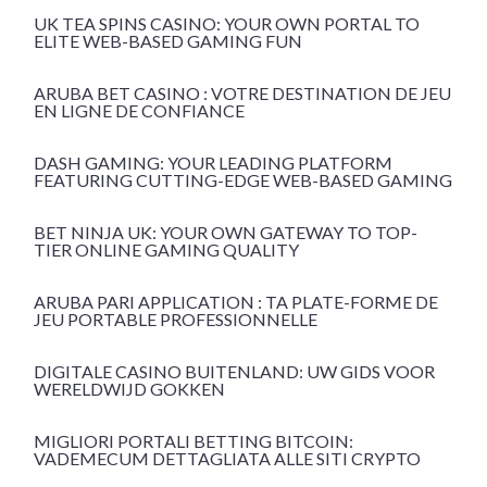
UK TEA SPINS CASINO: YOUR OWN PORTAL TO
ELITE WEB-BASED GAMING FUN
ARUBA BET CASINO : VOTRE DESTINATION DE JEU
EN LIGNE DE CONFIANCE
DASH GAMING: YOUR LEADING PLATFORM
FEATURING CUTTING-EDGE WEB-BASED GAMING
BET NINJA UK: YOUR OWN GATEWAY TO TOP-
TIER ONLINE GAMING QUALITY
ARUBA PARI APPLICATION : TA PLATE-FORME DE
JEU PORTABLE PROFESSIONNELLE
DIGITALE CASINO BUITENLAND: UW GIDS VOOR
WERELDWIJD GOKKEN
MIGLIORI PORTALI BETTING BITCOIN:
VADEMECUM DETTAGLIATA ALLE SITI CRYPTO