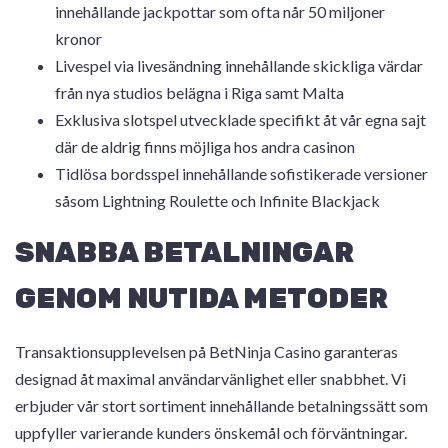
innehållande jackpottar som ofta når 50 miljoner
kronor
Livespel via livesändning innehållande skickliga värdar
från nya studios belägna i Riga samt Malta
Exklusiva slotspel utvecklade specifikt åt vår egna sajt
där de aldrig finns möjliga hos andra casinon
Tidlösa bordsspel innehållande sofistikerade versioner
såsom Lightning Roulette och Infinite Blackjack
SNABBA BETALNINGAR
GENOM NUTIDA METODER
Transaktionsupplevelsen på BetNinja Casino garanteras
designad åt maximal användarvänlighet eller snabbhet. Vi
erbjuder vår stort sortiment innehållande betalningssätt som
uppfyller varierande kunders önskemål och förväntningar.