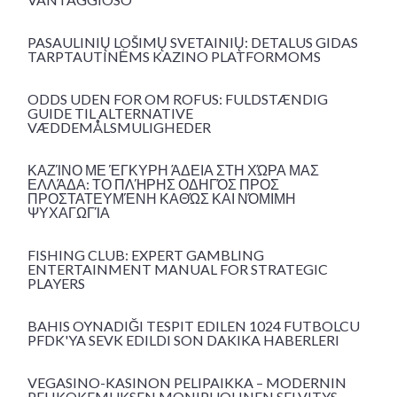
PASAULINIŲ LOŠIMŲ SVETAINIŲ: DETALUS GIDAS
TARPTAUTINĖMS KAZINO PLATFORMOMS
ODDS UDEN FOR OM ROFUS: FULDSTÆNDIG
GUIDE TIL ALTERNATIVE
VÆDDEMÅLSMULIGHEDER
ΚΑΖΊΝΟ ΜΕ ΈΓΚΥΡΗ ΆΔΕΙΑ ΣΤΗ ΧΏΡΑ ΜΑΣ
ΕΛΛΆΔΑ: ΤΟ ΠΛΉΡΗΣ ΟΔΗΓΌΣ ΠΡΟΣ
ΠΡΟΣΤΑΤΕΥΜΈΝΗ ΚΑΘΏΣ ΚΑΙ ΝΌΜΙΜΗ
ΨΥΧΑΓΩΓΊΑ
FISHING CLUB: EXPERT GAMBLING
ENTERTAINMENT MANUAL FOR STRATEGIC
PLAYERS
BAHIS OYNADIĞI TESPIT EDILEN 1024 FUTBOLCU
PFDK'YA SEVK EDILDI SON DAKIKA HABERLERI
VEGASINO-KASINON PELIPAIKKA – MODERNIN
PELIKOKEMUKSEN MONIPUOLINEN SELVITYS