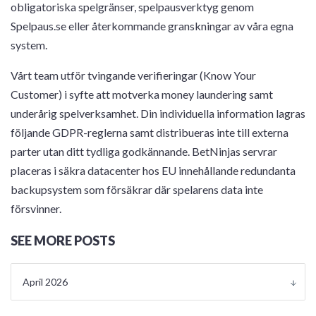
obligatoriska spelgränser, spelpausverktyg genom
Spelpaus.se eller återkommande granskningar av våra egna
system.
Vårt team utför tvingande verifieringar (Know Your
Customer) i syfte att motverka money laundering samt
underårig spelverksamhet. Din individuella information lagras
följande GDPR-reglerna samt distribueras inte till externa
parter utan ditt tydliga godkännande. BetNinjas servrar
placeras i säkra datacenter hos EU innehållande redundanta
backupsystem som försäkrar där spelarens data inte
försvinner.
SEE MORE POSTS
April 2026