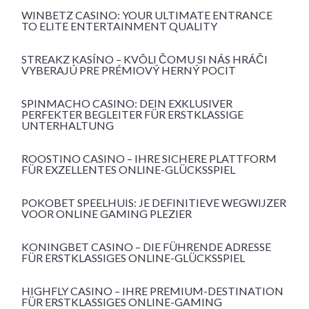
WINBETZ CASINO: YOUR ULTIMATE ENTRANCE
TO ELITE ENTERTAINMENT QUALITY
STREAKZ KASÍNO – KVÔLI ČOMU SI NÁS HRÁČI
VYBERAJÚ PRE PRÉMIOVÝ HERNÝ POCIT
SPINMACHO CASINO: DEIN EXKLUSIVER
PERFEKTER BEGLEITER FÜR ERSTKLASSIGE
UNTERHALTUNG
ROOSTINO CASINO – IHRE SICHERE PLATTFORM
FÜR EXZELLENTES ONLINE-GLÜCKSSPIEL
POKOBET SPEELHUIS: JE DEFINITIEVE WEGWIJZER
VOOR ONLINE GAMING PLEZIER
KONINGBET CASINO – DIE FÜHRENDE ADRESSE
FÜR ERSTKLASSIGES ONLINE-GLÜCKSSPIEL
HIGHFLY CASINO – IHRE PREMIUM-DESTINATION
FÜR ERSTKLASSIGES ONLINE-GAMING