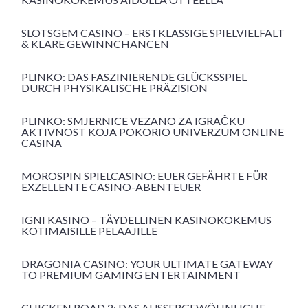
SLOTSGEM CASINO – ERSTKLASSIGE SPIELVIELFALT
& KLARE GEWINNCHANCEN
PLINKO: DAS FASZINIERENDE GLÜCKSSPIEL
DURCH PHYSIKALISCHE PRÄZISION
PLINKO: SMJERNICE VEZANO ZA IGRAČKU
AKTIVNOST KOJA POKORIO UNIVERZUM ONLINE
CASINA
MOROSPIN SPIELCASINO: EUER GEFÄHRTE FÜR
EXZELLENTE CASINO-ABENTEUER
IGNI KASINO – TÄYDELLINEN KASINOKOKEMUS
KOTIMAISILLE PELAAJILLE
DRAGONIA CASINO: YOUR ULTIMATE GATEWAY
TO PREMIUM GAMING ENTERTAINMENT
CHICKEN ROAD 2: DAS AUSSERGEWÖHNLICHE A