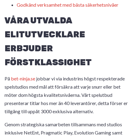
Godkänd verksamhet med bästa säkerhetsnivåer
VÅRA UTVALDA
ELITUTVECKLARE
ERBJUDER
FÖRSTKLASSIGHET
På
bet-ninja.se
jobbar vi via industrins högst respekterade
spelstudios med mål att försäkra att varje snurr eller bet
möter dom högsta kvalitetsnivåerna. Vårt spelutbud
presenterar titlar hos mer än 40 leverantörer, detta förser er
tillgång till uppåt 3000 exklusiva alternativ.
Genom strategiska samarbeten tillsammans med studios
inklusive NetEnt, Pragmatic Play, Evolution Gaming samt