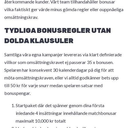
återkommande kunder. Vårt team tillhandahåller bonusar
vilka faktiskt ger värde minus gömda regler eller ouppnåeliga
omsättningskrav.
TYDLIGA BONUSREGLER UTAN
DOLDA KLAUSULER
Samtliga våra egna kampanjer levereras via klart definierade
villkor som omsättningskravet ej passerar 35 x bonusen.
Spelaren har konsekvent 30 kalenderdagar på dig för att
möta omsättningskraven, eller vi alltid godkänner bets upp
till 50 kr för varje snurr medan spelaren satsar med
bonuspengar.
Startpaket där det spänner genom dina första
inledande 4 insättningar innehållande matchbonusar
maximalt 10,000 kr totalt