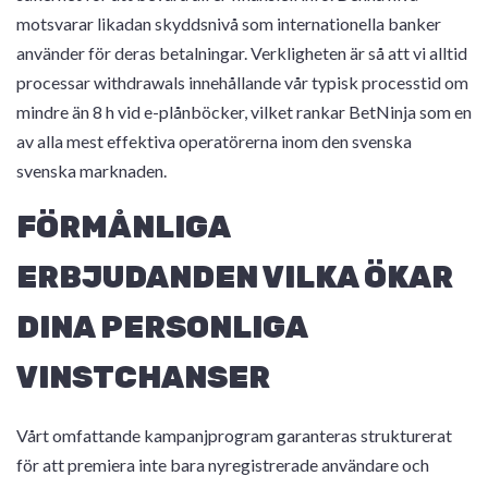
motsvarar likadan skyddsnivå som internationella banker
använder för deras betalningar. Verkligheten är så att vi alltid
processar withdrawals innehållande vår typisk processtid om
mindre än 8 h vid e-plånböcker, vilket rankar BetNinja som en
av alla mest effektiva operatörerna inom den svenska
svenska marknaden.
FÖRMÅNLIGA
ERBJUDANDEN VILKA ÖKAR
DINA PERSONLIGA
VINSTCHANSER
Vårt omfattande kampanjprogram garanteras strukturerat
för att premiera inte bara nyregistrerade användare och