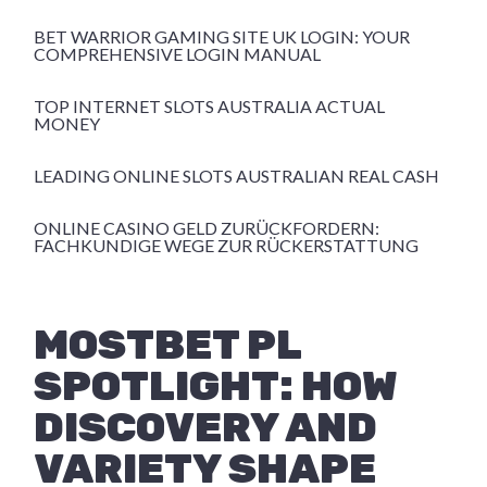
BET WARRIOR GAMING SITE UK LOGIN: YOUR
COMPREHENSIVE LOGIN MANUAL
TOP INTERNET SLOTS AUSTRALIA ACTUAL
MONEY
LEADING ONLINE SLOTS AUSTRALIAN REAL CASH
ONLINE CASINO GELD ZURÜCKFORDERN:
FACHKUNDIGE WEGE ZUR RÜCKERSTATTUNG
MOSTBET PL
SPOTLIGHT: HOW
DISCOVERY AND
VARIETY SHAPE