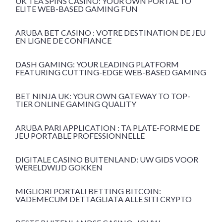
UK TEA SPINS CASINO: YOUR OWN PORTAL TO
ELITE WEB-BASED GAMING FUN
ARUBA BET CASINO : VOTRE DESTINATION DE JEU
EN LIGNE DE CONFIANCE
DASH GAMING: YOUR LEADING PLATFORM
FEATURING CUTTING-EDGE WEB-BASED GAMING
BET NINJA UK: YOUR OWN GATEWAY TO TOP-
TIER ONLINE GAMING QUALITY
ARUBA PARI APPLICATION : TA PLATE-FORME DE
JEU PORTABLE PROFESSIONNELLE
DIGITALE CASINO BUITENLAND: UW GIDS VOOR
WERELDWIJD GOKKEN
MIGLIORI PORTALI BETTING BITCOIN:
VADEMECUM DETTAGLIATA ALLE SITI CRYPTO