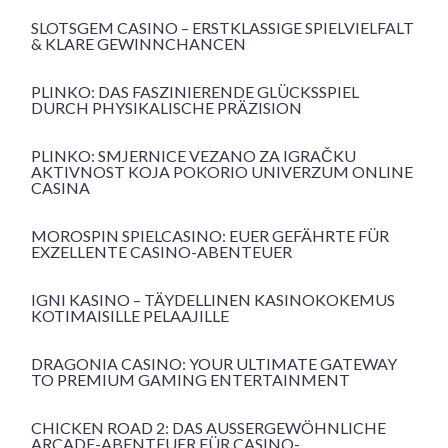
SLOTSGEM CASINO – ERSTKLASSIGE SPIELVIELFALT
& KLARE GEWINNCHANCEN
PLINKO: DAS FASZINIERENDE GLÜCKSSPIEL
DURCH PHYSIKALISCHE PRÄZISION
PLINKO: SMJERNICE VEZANO ZA IGRAČKU
AKTIVNOST KOJA POKORIO UNIVERZUM ONLINE
CASINA
MOROSPIN SPIELCASINO: EUER GEFÄHRTE FÜR
EXZELLENTE CASINO-ABENTEUER
IGNI KASINO – TÄYDELLINEN KASINOKOKEMUS
KOTIMAISILLE PELAAJILLE
DRAGONIA CASINO: YOUR ULTIMATE GATEWAY
TO PREMIUM GAMING ENTERTAINMENT
CHICKEN ROAD 2: DAS AUSSERGEWÖHNLICHE A
RCADE-ABENTEUER FÜR CASINO-E