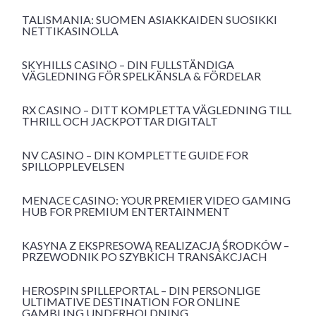
TALISMANIA: SUOMEN ASIAKKAIDEN SUOSIKKI
NETTIKASINOLLA
SKYHILLS CASINO – DIN FULLSTÄNDIGA
VÄGLEDNING FÖR SPELKÄNSLA & FÖRDELAR
RX CASINO – DITT KOMPLETTA VÄGLEDNING TILL
THRILL OCH JACKPOTTAR DIGITALT
NV CASINO – DIN KOMPLETTE GUIDE FOR
SPILLOPPLEVELSEN
MENACE CASINO: YOUR PREMIER VIDEO GAMING
HUB FOR PREMIUM ENTERTAINMENT
KASYNA Z EKSPRESOWĄ REALIZACJĄ ŚRODKÓW –
PRZEWODNIK PO SZYBKICH TRANSAKCJACH
HEROSPIN SPILLEPORTAL – DIN PERSONLIGE
ULTIMATIVE DESTINATION FOR ONLINE
GAMBLING UNDERHOLDNING