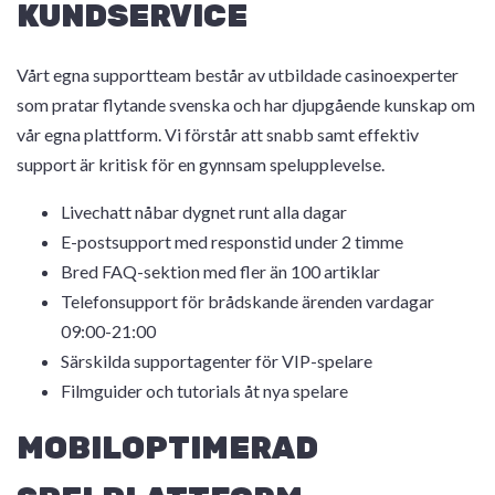
KUNDSERVICE
Vårt egna supportteam består av utbildade casinoexperter
som pratar flytande svenska och har djupgående kunskap om
vår egna plattform. Vi förstår att snabb samt effektiv
support är kritisk för en gynnsam spelupplevelse.
Livechatt nåbar dygnet runt alla dagar
E-postsupport med responstid under 2 timme
Bred FAQ-sektion med fler än 100 artiklar
Telefonsupport för brådskande ärenden vardagar
09:00-21:00
Särskilda supportagenter för VIP-spelare
Filmguider och tutorials åt nya spelare
MOBILOPTIMERAD