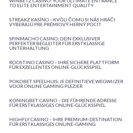
WINBETZ CASINO: YOUR ULTIMATE ENTRANCE
TO ELITE ENTERTAINMENT QUALITY
STREAKZ KASÍNO – KVÔLI ČOMU SI NÁS HRÁČI
VYBERAJÚ PRE PRÉMIOVÝ HERNÝ POCIT
SPINMACHO CASINO: DEIN EXKLUSIVER
PERFEKTER BEGLEITER FÜR ERSTKLASSIGE
UNTERHALTUNG
ROOSTINO CASINO – IHRE SICHERE PLATTFORM
FÜR EXZELLENTES ONLINE-GLÜCKSSPIEL
POKOBET SPEELHUIS: JE DEFINITIEVE WEGWIJZER
VOOR ONLINE GAMING PLEZIER
KONINGBET CASINO – DIE FÜHRENDE ADRESSE
FÜR ERSTKLASSIGES ONLINE-GLÜCKSSPIEL
HIGHFLY CASINO – IHRE PREMIUM-DESTINATION
FÜR ERSTKLASSIGES ONLINE-GAMING