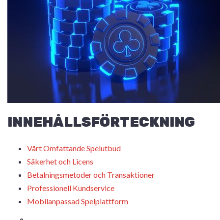
INNEHÅLLSFÖRTECKNING
Vårt Omfattande Spelutbud
Säkerhet och Licens
Betalningsmetoder och Transaktioner
Professionell Kundservice
Mobilanpassad Spelplattform