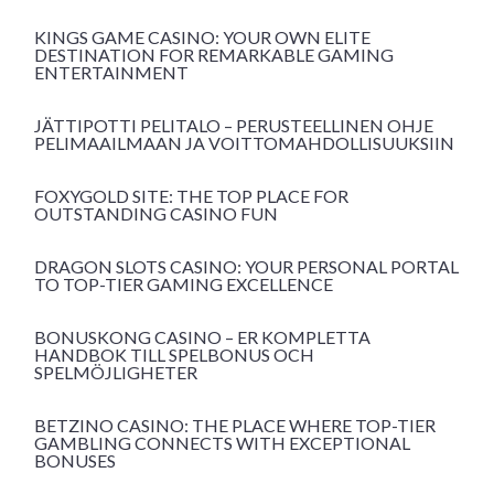
KINGS GAME CASINO: YOUR OWN ELITE
DESTINATION FOR REMARKABLE GAMING
ENTERTAINMENT
JÄTTIPOTTI PELITALO – PERUSTEELLINEN OHJE
PELIMAAILMAAN JA VOITTOMAHDOLLISUUKSIIN
FOXYGOLD SITE: THE TOP PLACE FOR
OUTSTANDING CASINO FUN
DRAGON SLOTS CASINO: YOUR PERSONAL PORTAL
TO TOP-TIER GAMING EXCELLENCE
BONUSKONG CASINO – ER KOMPLETTA
HANDBOK TILL SPELBONUS OCH
SPELMÖJLIGHETER
BETZINO CASINO: THE PLACE WHERE TOP-TIER
GAMBLING CONNECTS WITH EXCEPTIONAL
BONUSES