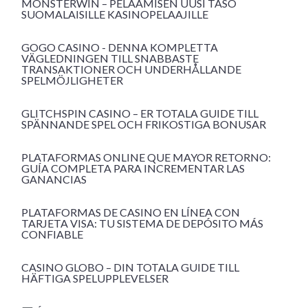
MONSTERWIN – PELAAMISEN UUSI TASO
SUOMALAISILLE KASINOPELAAJILLE
GOGO CASINO - DENNA KOMPLETTA
VÄGLEDNINGEN TILL SNABBASTE
TRANSAKTIONER OCH UNDERHÅLLANDE
SPELMÖJLIGHETER
GLITCHSPIN CASINO – ER TOTALA GUIDE TILL
SPÄNNANDE SPEL OCH FRIKOSTIGA BONUSAR
PLATAFORMAS ONLINE QUE MAYOR RETORNO:
GUÍA COMPLETA PARA INCREMENTAR LAS
GANANCIAS
PLATAFORMAS DE CASINO EN LÍNEA CON
TARJETA VISA: TU SISTEMA DE DEPÓSITO MÁS
CONFIABLE
CASINO GLOBO – DIN TOTALA GUIDE TILL
HÄFTIGA SPELUPPLEVELSER