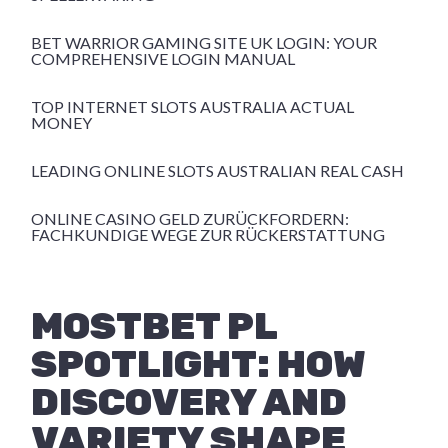
BET WARRIOR GAMING SITE UK LOGIN: YOUR
COMPREHENSIVE LOGIN MANUAL
TOP INTERNET SLOTS AUSTRALIA ACTUAL
MONEY
LEADING ONLINE SLOTS AUSTRALIAN REAL CASH
ONLINE CASINO GELD ZURÜCKFORDERN:
FACHKUNDIGE WEGE ZUR RÜCKERSTATTUNG
MOSTBET PL
SPOTLIGHT: HOW
DISCOVERY AND
VARIETY SHAPE