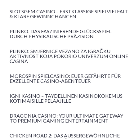
SLOTSGEM CASINO – ERSTKLASSIGE SPIELVIELFALT
& KLARE GEWINNCHANCEN
PLINKO: DAS FASZINIERENDE GLÜCKSSPIEL
DURCH PHYSIKALISCHE PRÄZISION
PLINKO: SMJERNICE VEZANO ZA IGRAČKU
AKTIVNOST KOJA POKORIO UNIVERZUM ONLINE
CASINA
MOROSPIN SPIELCASINO: EUER GEFÄHRTE FÜR
EXZELLENTE CASINO-ABENTEUER
IGNI KASINO – TÄYDELLINEN KASINOKOKEMUS
KOTIMAISILLE PELAAJILLE
DRAGONIA CASINO: YOUR ULTIMATE GATEWAY
TO PREMIUM GAMING ENTERTAINMENT
CHICKEN ROAD 2: DAS AUSSERGEWÖHNLICHE A