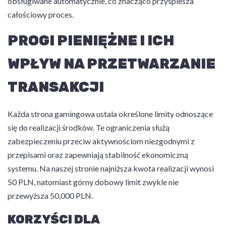
obsługiwane automatycznie, co znacząco przyspiesza
całościowy proces.
PROGI PIENIĘŻNE I ICH
WPŁYW NA PRZETWARZANIE
TRANSAKCJI
Każda strona gamingowa ustala określone limity odnoszące
się do realizacji środków. Te ograniczenia służą
zabezpieczeniu przeciw aktywnościom niezgodnymi z
przepisami oraz zapewniają stabilność ekonomiczną
systemu. Na naszej stronie najniższa kwota realizacji wynosi
50 PLN, natomiast górny dobowy limit zwykle nie
przewyższa 50,000 PLN.
KORZYŚCI DLA