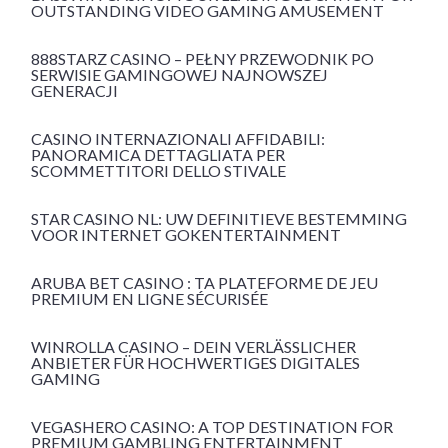
OUTSTANDING VIDEO GAMING AMUSEMENT
888STARZ CASINO – PEŁNY PRZEWODNIK PO
SERWISIE GAMINGOWEJ NAJNOWSZEJ
GENERACJI
CASINO INTERNAZIONALI AFFIDABILI:
PANORAMICA DETTAGLIATA PER
SCOMMETTITORI DELLO STIVALE
STAR CASINO NL: UW DEFINITIEVE BESTEMMING
VOOR INTERNET GOKENTERTAINMENT
ARUBA BET CASINO : TA PLATEFORME DE JEU
PREMIUM EN LIGNE SÉCURISÉE
WINROLLA CASINO – DEIN VERLÄSSLICHER
ANBIETER FÜR HOCHWERTIGES DIGITALES
GAMING
VEGASHERO CASINO: A TOP DESTINATION FOR
PREMIUM GAMBLING ENTERTAINMENT