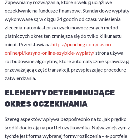
Zapewniamy rozwiązania, które niwelują uciążliwe
oczekiwanie na fundusze finansowe. Standardowe wypłaty
wykonywane są w ciągu 24 godzin od czasu wniesienia
zlecenia, natomiast przy użyciu nowoczesnych metod
płatniczych okres ten zmniejsza się do tylko kilkunastu
minut. Przedstawiana
https://punchng.com/casino-
online/pl/kasyno-online-szybkie-wyplaty/
strona używa
rozbudowane algorytmy, które automatycznie sprawdzają
przeważającą część transakcji, przyspieszając procedurę
zatwierdzania.
ELEMENTY DETERMINUJĄCE
OKRES OCZEKIWANIA
Szereg aspektów wpływa bezpośrednio na to, jak prędko
środki docierają na portfel użytkownika. Najważniejszym z
tychże jest forma wybranej formy rozliczenia – e-portfele