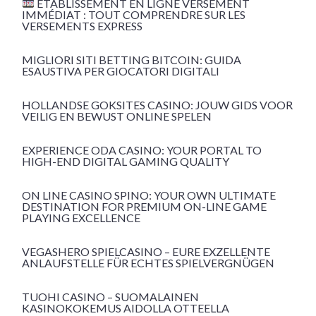
ÉTABLISSEMENT EN LIGNE VERSEMENT
IMMÉDIAT : TOUT COMPRENDRE SUR LES
VERSEMENTS EXPRESS
MIGLIORI SITI BETTING BITCOIN: GUIDA
ESAUSTIVA PER GIOCATORI DIGITALI
HOLLANDSE GOKSITES CASINO: JOUW GIDS VOOR
VEILIG EN BEWUST ONLINE SPELEN
EXPERIENCE ODA CASINO: YOUR PORTAL TO
HIGH-END DIGITAL GAMING QUALITY
ON LINE CASINO SPINO: YOUR OWN ULTIMATE
DESTINATION FOR PREMIUM ON-LINE GAME
PLAYING EXCELLENCE
VEGASHERO SPIELCASINO – EURE EXZELLENTE
ANLAUFSTELLE FÜR ECHTES SPIELVERGNÜGEN
TUOHI CASINO – SUOMALAINEN
KASINOKOKEMUS AIDOLLA OTTEELLA