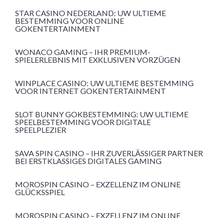
STAR CASINO NEDERLAND: UW ULTIEME
BESTEMMING VOOR ONLINE
GOKENTERTAINMENT
WONACO GAMING – IHR PREMIUM-
SPIELERLEBNIS MIT EXKLUSIVEN VORZÜGEN
WINPLACE CASINO: UW ULTIEME BESTEMMING
VOOR INTERNET GOKENTERTAINMENT
SLOT BUNNY GOKBESTEMMING: UW ULTIEME
SPEELBESTEMMING VOOR DIGITALE
SPEELPLEZIER
SAVA SPIN CASINO – IHR ZUVERLÄSSIGER PARTNER
BEI ERSTKLASSIGES DIGITALES GAMING
MOROSPIN CASINO – EXZELLENZ IM ONLINE
GLÜCKSSPIEL
MOROSPIN CASINO – EXZELLENZ IM ONLINE