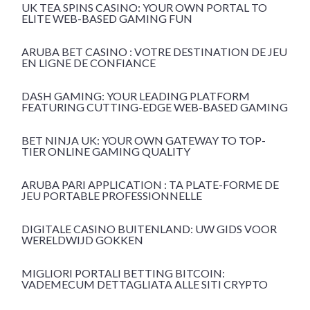
UK TEA SPINS CASINO: YOUR OWN PORTAL TO
ELITE WEB-BASED GAMING FUN
ARUBA BET CASINO : VOTRE DESTINATION DE JEU
EN LIGNE DE CONFIANCE
DASH GAMING: YOUR LEADING PLATFORM
FEATURING CUTTING-EDGE WEB-BASED GAMING
BET NINJA UK: YOUR OWN GATEWAY TO TOP-
TIER ONLINE GAMING QUALITY
ARUBA PARI APPLICATION : TA PLATE-FORME DE
JEU PORTABLE PROFESSIONNELLE
DIGITALE CASINO BUITENLAND: UW GIDS VOOR
WERELDWIJD GOKKEN
MIGLIORI PORTALI BETTING BITCOIN:
VADEMECUM DETTAGLIATA ALLE SITI CRYPTO