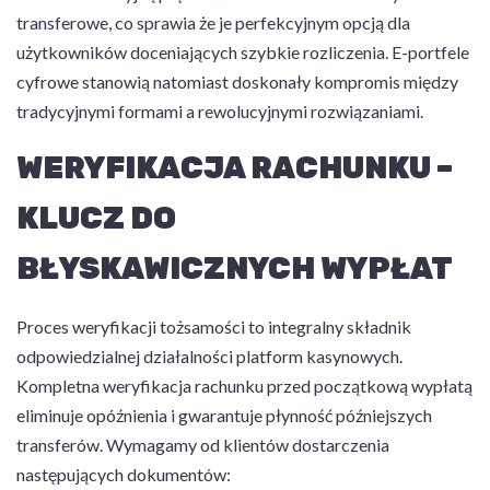
transferowe, co sprawia że je perfekcyjnym opcją dla
użytkowników doceniających szybkie rozliczenia. E-portfele
cyfrowe stanowią natomiast doskonały kompromis między
tradycyjnymi formami a rewolucyjnymi rozwiązaniami.
WERYFIKACJA RACHUNKU –
KLUCZ DO
BŁYSKAWICZNYCH WYPŁAT
Proces weryfikacji tożsamości to integralny składnik
odpowiedzialnej działalności platform kasynowych.
Kompletna weryfikacja rachunku przed początkową wypłatą
eliminuje opóźnienia i gwarantuje płynność późniejszych
transferów. Wymagamy od klientów dostarczenia
następujących dokumentów: