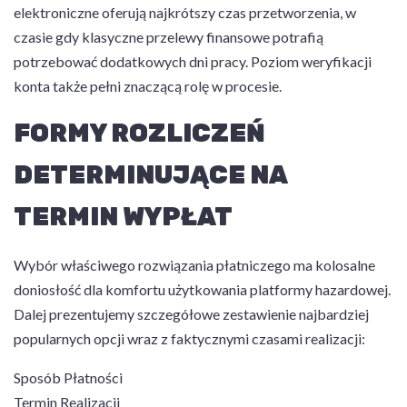
elektroniczne oferują najkrótszy czas przetworzenia, w
czasie gdy klasyczne przelewy finansowe potrafią
potrzebować dodatkowych dni pracy. Poziom weryfikacji
konta także pełni znaczącą rolę w procesie.
FORMY ROZLICZEŃ
DETERMINUJĄCE NA
TERMIN WYPŁAT
Wybór właściwego rozwiązania płatniczego ma kolosalne
doniosłość dla komfortu użytkowania platformy hazardowej.
Dalej prezentujemy szczegółowe zestawienie najbardziej
popularnych opcji wraz z faktycznymi czasami realizacji:
Sposób Płatności
Termin Realizacji