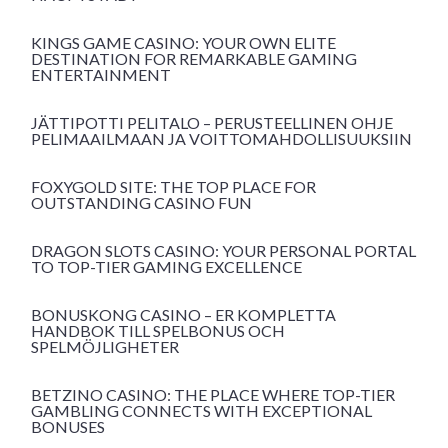
KINGS GAME CASINO: YOUR OWN ELITE
DESTINATION FOR REMARKABLE GAMING
ENTERTAINMENT
JÄTTIPOTTI PELITALO – PERUSTEELLINEN OHJE
PELIMAAILMAAN JA VOITTOMAHDOLLISUUKSIIN
FOXYGOLD SITE: THE TOP PLACE FOR
OUTSTANDING CASINO FUN
DRAGON SLOTS CASINO: YOUR PERSONAL PORTAL
TO TOP-TIER GAMING EXCELLENCE
BONUSKONG CASINO – ER KOMPLETTA
HANDBOK TILL SPELBONUS OCH
SPELMÖJLIGHETER
BETZINO CASINO: THE PLACE WHERE TOP-TIER
GAMBLING CONNECTS WITH EXCEPTIONAL
BONUSES