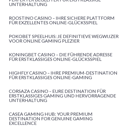
UNTERHALTUNG
ROOSTINO CASINO – IHRE SICHERE PLATTFORM
FÜR EXZELLENTES ONLINE-GLÜCKSSPIEL
POKOBET SPEELHUIS: JE DEFINITIEVE WEGWIJZER
VOOR ONLINE GAMING PLEZIER
KONINGBET CASINO – DIE FÜHRENDE ADRESSE
FÜR ERSTKLASSIGES ONLINE-GLÜCKSSPIEL
HIGHFLY CASINO – IHRE PREMIUM-DESTINATION
FÜR ERSTKLASSIGES ONLINE-GAMING
CORSAZA CASINO – EURE DESTINATION FÜR
ERSTKLASSIGES GAMING UND HERVORRAGENDE
UNTERHALTUNG
CASEA GAMING HUB: YOUR PREMIUM
DESTINATION FOR GENUINE GAMING
EXCELLENCE