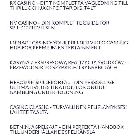
RX CASINO – DITT KOMPLETTA VÄGLEDNING TILL
THRILL OCH JACKPOTTAR DIGITALT
NV CASINO – DIN KOMPLETTE GUIDE FOR
SPILLOPPLEVELSEN
MENACE CASINO: YOUR PREMIER VIDEO GAMING
HUB FOR PREMIUM ENTERTAINMENT
KASYNA Z EKSPRESOWĄ REALIZACJĄ ŚRODKÓW –
PRZEWODNIK PO SZYBKICH TRANSAKCJACH
HEROSPIN SPILLEPORTAL – DIN PERSONLIGE
ULTIMATIVE DESTINATION FOR ONLINE
GAMBLING UNDERHOLDNING
CASINO CLASSIC - TURVALLINEN PELIELÄMYKSESI
LÄHTEE TÄÄLTÄ
BETNINJA SPELSAJT – DIN PERFEKTA HANDBOK
TILL UNDERHÅLLANDE SPELKÄNSLA