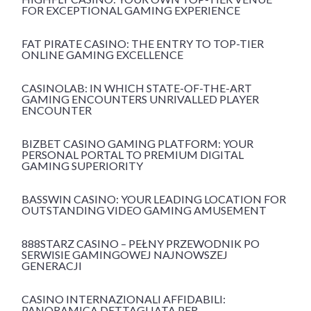
FOR EXCEPTIONAL GAMING EXPERIENCE
FAT PIRATE CASINO: THE ENTRY TO TOP-TIER
ONLINE GAMING EXCELLENCE
CASINOLAB: IN WHICH STATE-OF-THE-ART
GAMING ENCOUNTERS UNRIVALLED PLAYER
ENCOUNTER
BIZBET CASINO GAMING PLATFORM: YOUR
PERSONAL PORTAL TO PREMIUM DIGITAL
GAMING SUPERIORITY
BASSWIN CASINO: YOUR LEADING LOCATION FOR
OUTSTANDING VIDEO GAMING AMUSEMENT
888STARZ CASINO – PEŁNY PRZEWODNIK PO
SERWISIE GAMINGOWEJ NAJNOWSZEJ
GENERACJI
CASINO INTERNAZIONALI AFFIDABILI:
PANORAMICA DETTAGLIATA PER