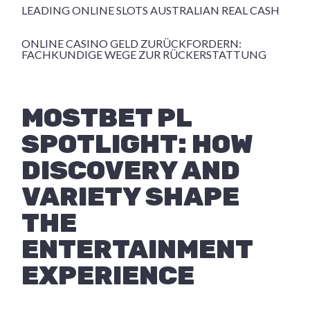
LEADING ONLINE SLOTS AUSTRALIAN REAL CASH
ONLINE CASINO GELD ZURÜCKFORDERN:
FACHKUNDIGE WEGE ZUR RÜCKERSTATTUNG
MOSTBET PL
SPOTLIGHT: HOW
DISCOVERY AND
VARIETY SHAPE
THE
ENTERTAINMENT
EXPERIENCE