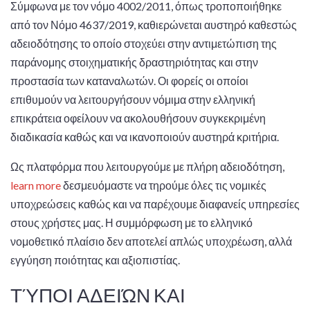
Σύμφωνα με τον νόμο 4002/2011, όπως τροποποιήθηκε
από τον Νόμο 4637/2019, καθιερώνεται αυστηρό καθεστώς
αδειοδότησης το οποίο στοχεύει στην αντιμετώπιση της
παράνομης στοιχηματικής δραστηριότητας και στην
προστασία των καταναλωτών. Οι φορείς οι οποίοι
επιθυμούν να λειτουργήσουν νόμιμα στην ελληνική
επικράτεια οφείλουν να ακολουθήσουν συγκεκριμένη
διαδικασία καθώς και να ικανοποιούν αυστηρά κριτήρια.
Ως πλατφόρμα που λειτουργούμε με πλήρη αδειοδότηση,
learn more
δεσμευόμαστε να τηρούμε όλες τις νομικές
υποχρεώσεις καθώς και να παρέχουμε διαφανείς υπηρεσίες
στους χρήστες μας. Η συμμόρφωση με το ελληνικό
νομοθετικό πλαίσιο δεν αποτελεί απλώς υποχρέωση, αλλά
εγγύηση ποιότητας και αξιοπιστίας.
ΤΎΠΟΙ ΑΔΕΙΏΝ ΚΑΙ