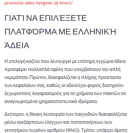
promotie-alles-hetgeen-jij-hoort/
ΓΙΑΤΊ ΝΑ ΕΠΙΛΈΞΕΤΕ
ΠΛΑΤΦΌΡΜΑ ΜΕ ΕΛΛΗΝΙΚΉ
ΆΔΕΙΑ
Η επιλογή καζίνο που λειτουργεί με επίσημη εγχώρια άδεια
προσφέρει πολλαπλά οφέλη που υπερβαίνουν την απλή
νομιμότητα. Πρώτον, διασφαλίζεται η πλήρης προστασία
των κεφαλαίων σας, καθώς οι αδειούχοι φορείς διατηρούν
ξεχωριστούς λογαριασμούς για τα χρήματα των παικτών σε
αναγνωρισμένα χρηματοπιστωτικά ιδρύματα.
Δεύτερον, η δίκαιη λειτουργία των παιχνιδιών διασφαλίζεται
μέσω ανεξάρτητων ελέγχων και πιστοποιήσεων των
γεννητριών τυχαίων αριθμών (RNG). Τρίτον, υπάρχει άμεση