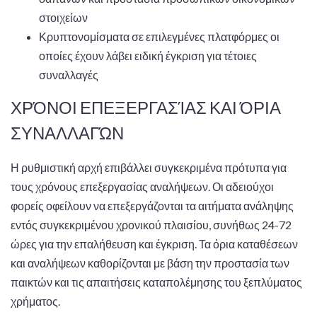
στοιχείων
Κρυπτονομίσματα σε επιλεγμένες πλατφόρμες οι
οποίες έχουν λάβει ειδική έγκριση για τέτοιες
συναλλαγές
ΧΡΌΝΟΙ ΕΠΕΞΕΡΓΑΣΊΑΣ ΚΑΙ ΌΡΙΑ
ΣΥΝΑΛΛΑΓΏΝ
Η ρυθμιστική αρχή επιβάλλει συγκεκριμένα πρότυπα για
τους χρόνους επεξεργασίας αναλήψεων. Οι αδειούχοι
φορείς οφείλουν να επεξεργάζονται τα αιτήματα ανάληψης
εντός συγκεκριμένου χρονικού πλαισίου, συνήθως 24-72
ώρες για την επαλήθευση και έγκριση. Τα όρια καταθέσεων
και αναλήψεων καθορίζονται με βάση την προστασία των
παικτών και τις απαιτήσεις καταπολέμησης του ξεπλύματος
χρήματος.