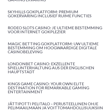
SKYHILLS GOKPLATFORM: PREMIUM
GOKERVARING INCLUSIEF RUIME FUNCTIES
RODEO SLOTS CASINO: JE ULTIEME BESTEMMING
VOOR INTERNET GOKPLEZIER
MAGIC BETTING GOKPLATFORM: UW ULTIEME
BESTEMMING OM HOOGWAARDIGE DIGITALE
CASINOBELEVING
LONDONBET CASINO: EXZELLENTE
SPIELUNTERHALTUNG AUS DER ENGLISCHEN
HAUPTSTADT
KINGS GAME CASINO: YOUR OWN ELITE
DESTINATION FOR REMARKABLE GAMING
ENTERTAINMENT
JÄTTIPOTTI PELITALO – PERUSTEELLINEN OHJE
PELIMAAILMAAN JA VOITTOMAHDOLLISUUKSIIN