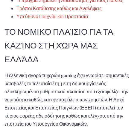
Τι πράγμα Σημαίνει η Αδειοδότηση για τους Παίκτες
Τρόποι Κατάθεσης καθώς και Αναλήψεις
Υπεύθυνο Παιχνίδι και Προστασία
ΤΟ ΝΟΜΙΚΌ ΠΛΑΊΣΙΟ ΓΙΑ ΤΑ
ΚΑΖΊΝΟ ΣΤΗ ΧΏΡΑ ΜΑΣ
ΕΛΛΆΔΑ
Η ελληνική αγορά τυχερών gaming έχει γνωρίσει σημαντικές
μεταβολές τα τελευταία έτη, με τη δημιουργία ενός
ολοκληρωμένου ρυθμιστικού πλαισίου που εξασφαλίζει την
νομιμότητα καθώς και την ασφάλεια των χρηστών. Η Αρχή
Εποπτείας και Εποπτείας Παιγνίων (ΕΕΕΠ) αποτελεί τον
κύριος φορέας αδειοδότησης καθώς και ελέγχου, υπό την
εποπτεία του Υπουργείου Οικονομικών.