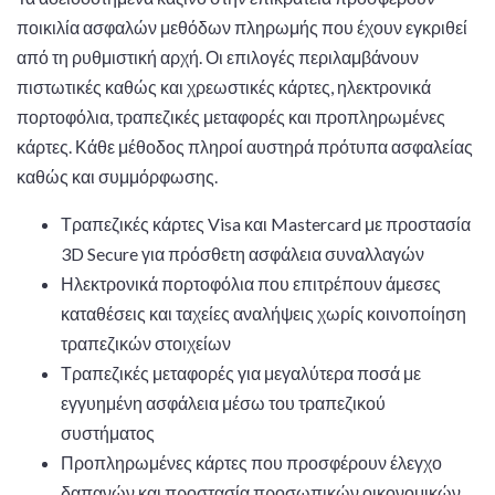
ποικιλία ασφαλών μεθόδων πληρωμής που έχουν εγκριθεί
από τη ρυθμιστική αρχή. Οι επιλογές περιλαμβάνουν
πιστωτικές καθώς και χρεωστικές κάρτες, ηλεκτρονικά
πορτοφόλια, τραπεζικές μεταφορές και προπληρωμένες
κάρτες. Κάθε μέθοδος πληροί αυστηρά πρότυπα ασφαλείας
καθώς και συμμόρφωσης.
Τραπεζικές κάρτες Visa και Mastercard με προστασία
3D Secure για πρόσθετη ασφάλεια συναλλαγών
Ηλεκτρονικά πορτοφόλια που επιτρέπουν άμεσες
καταθέσεις και ταχείες αναλήψεις χωρίς κοινοποίηση
τραπεζικών στοιχείων
Τραπεζικές μεταφορές για μεγαλύτερα ποσά με
εγγυημένη ασφάλεια μέσω του τραπεζικού
συστήματος
Προπληρωμένες κάρτες που προσφέρουν έλεγχο
δαπανών και προστασία προσωπικών οικονομικών