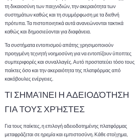
τη δικαιοσύνη των παιχνιδιών, την ακεραιότητα των
συστημάτων καθώς και τη συμμόρφωση με τα διεθνή
πρότυπα. Τα πιστοποιητικά αυτά ανανεώνονται τακτικά
καθώς και δημοσιεύονται για διαφάνεια.
Τα συστήματα εντοπισμού απάτης χρησιμοποιούν
προηγμένη τεχνητή νοημοσύνη για να εντοπίζουν ύποπτες
συμπεριφορές και συναλλαγές. Αυτό προστατεύει τόσο τους
παίκτες όσο και την ακεραιότητα της πλατφόρμας από
κακόβουλες ενέργειες.
ΤΙ ΣΗΜΑΊΝΕΙ Η ΑΔΕΙΟΔΌΤΗΣΗ
ΓΙΑ ΤΟΥΣ ΧΡΉΣΤΕΣ
Για τους παίκτες, η επιλογή αδειοδοτημένης πλατφόρμας
μεταφράζεται σε ηρεμία και εμπιστοσύνη. Κάθε στοίχημα,