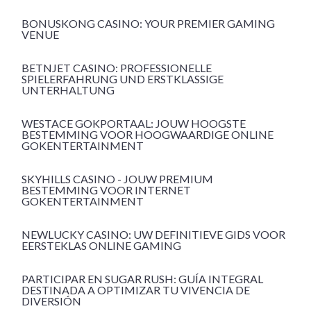
BONUSKONG CASINO: YOUR PREMIER GAMING
VENUE
BETNJET CASINO: PROFESSIONELLE
SPIELERFAHRUNG UND ERSTKLASSIGE
UNTERHALTUNG
WESTACE GOKPORTAAL: JOUW HOOGSTE
BESTEMMING VOOR HOOGWAARDIGE ONLINE
GOKENTERTAINMENT
SKYHILLS CASINO - JOUW PREMIUM
BESTEMMING VOOR INTERNET
GOKENTERTAINMENT
NEWLUCKY CASINO: UW DEFINITIEVE GIDS VOOR
EERSTEKLAS ONLINE GAMING
PARTICIPAR EN SUGAR RUSH: GUÍA INTEGRAL
DESTINADA A OPTIMIZAR TU VIVENCIA DE
DIVERSIÓN