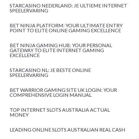
STARCASINO NEDERLAND: JE ULTIEME INTERNET
SPEELERVARING
BET NINJA PLATFORM: YOUR ULTIMATE ENTRY
POINT TO ELITE ONLINE GAMING EXCELLENCE
BET NINJA GAMING HUB: YOUR PERSONAL
GATEWAY TO ELITE INTERNET GAMING
EXCELLENCE
STARCASINO NL: JE BESTE ONLINE
SPEELERVARING
BET WARRIOR GAMING SITE UK LOGIN: YOUR
COMPREHENSIVE LOGIN MANUAL
TOP INTERNET SLOTS AUSTRALIA ACTUAL
MONEY
LEADING ONLINE SLOTS AUSTRALIAN REAL CASH