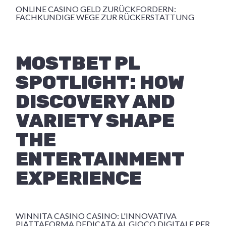
ONLINE CASINO GELD ZURÜCKFORDERN:
FACHKUNDIGE WEGE ZUR RÜCKERSTATTUNG
MOSTBET PL
SPOTLIGHT: HOW
DISCOVERY AND
VARIETY SHAPE
THE
ENTERTAINMENT
EXPERIENCE
WINNITA CASINO CASINO: L'INNOVATIVA
PIATTAFORMA DEDICATA AL GIOCO DIGITALE PER