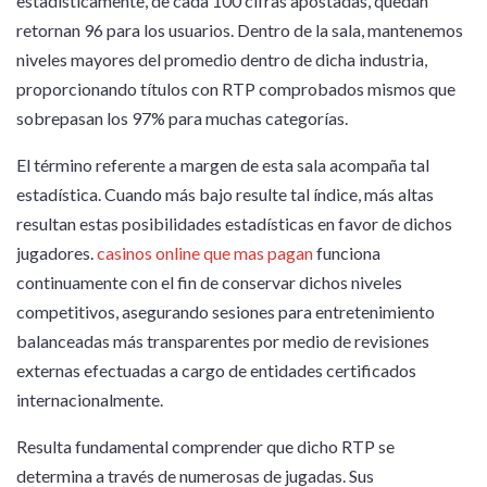
estadísticamente, de cada 100 cifras apostadas, quedan
retornan 96 para los usuarios. Dentro de la sala, mantenemos
niveles mayores del promedio dentro de dicha industria,
proporcionando títulos con RTP comprobados mismos que
sobrepasan los 97% para muchas categorías.
El término referente a margen de esta sala acompaña tal
estadística. Cuando más bajo resulte tal índice, más altas
resultan estas posibilidades estadísticas en favor de dichos
jugadores.
casinos online que mas pagan
funciona
continuamente con el fin de conservar dichos niveles
competitivos, asegurando sesiones para entretenimiento
balanceadas más transparentes por medio de revisiones
externas efectuadas a cargo de entidades certificados
internacionalmente.
Resulta fundamental comprender que dicho RTP se
determina a través de numerosas de jugadas. Sus