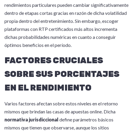
rendimientos particulares pueden cambiar significativamente
dentro de etapas cortas gracias en razón de dicha volatilidad
propia dentro del entretenimiento. Sin embargo, escoger
plataformas con RTP certificados más altos incrementa
dichas probabilidades numéricas en cuanto a conseguir
óptimos beneficios en el período.
FACTORES CRUCIALES
SOBRE SUS PORCENTAJES
EN EL RENDIMIENTO
Varios factores afectan sobre estos niveles en el retorno
mismos que brindan las casas de apuestas online. Dicha
normativa jurisdiccional
define parámetros básicos
mismos que tienen que observarse, aunque los sitios