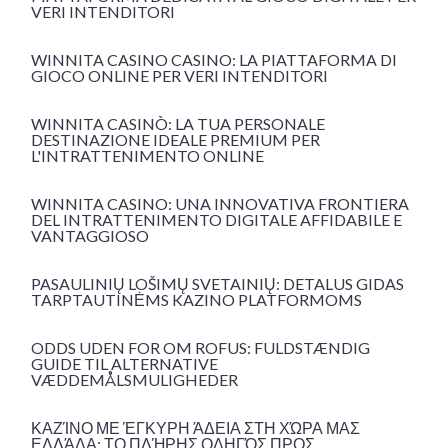
VERI INTENDITORI
WINNITA CASINO CASINO: LA PIATTAFORMA DI
GIOCO ONLINE PER VERI INTENDITORI
WINNITA CASINÒ: LA TUA PERSONALE
DESTINAZIONE IDEALE PREMIUM PER
L'INTRATTENIMENTO ONLINE
WINNITA CASINO: UNA INNOVATIVA FRONTIERA
DEL INTRATTENIMENTO DIGITALE AFFIDABILE E
VANTAGGIOSO
PASAULINIŲ LOŠIMŲ SVETAINIŲ: DETALUS GIDAS
TARPTAUTINĖMS KAZINO PLATFORMOMS
ODDS UDEN FOR OM ROFUS: FULDSTÆNDIG
GUIDE TIL ALTERNATIVE
VÆDDEMÅLSMULIGHEDER
ΚΑΖΊΝΟ ΜΕ ΈΓΚΥΡΗ ΆΔΕΙΑ ΣΤΗ ΧΏΡΑ ΜΑΣ
ΕΛΛΆΔΑ: ΤΟ ΠΛΉΡΗΣ ΟΔΗΓΌΣ ΠΡΟΣ