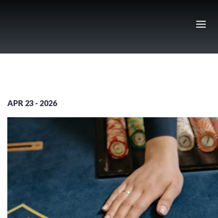
Skip
to
content
APR 23 - 2026