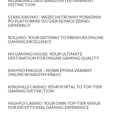
REGARDING GRID-BASED ENTERTAINMENT
DISTINCTION
STAKE KASYNO - WSZECHSTRONNY PORADNIK
PO PLATFORMIE DO GIER NOWOCZESNEJ
GENERACJI
ROLLINO: YOUR GATEWAY TO PREMIUM ONLINE
GAMING EXCELLENCE
NV GAMING HOUSE: YOUR ULTIMATE
DESTINATION FOR ONLINE GAMING QUALITY
KASYNO MAGIUS – NOWA EPOKA ZABAWY
ONLINE W NASZYM KRAJU
KINGHILLS CASINO: YOUR PORTAL TO TOP-TIER
GAMING DISTINCTION
HIGHFLY CASINO: YOUR OWN TOP-TIER VENUE
FOR EXCEPTIONAL GAMING EXPERIENCE