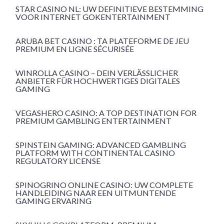
STAR CASINO NL: UW DEFINITIEVE BESTEMMING
VOOR INTERNET GOKENTERTAINMENT
ARUBA BET CASINO : TA PLATEFORME DE JEU
PREMIUM EN LIGNE SÉCURISÉE
WINROLLA CASINO – DEIN VERLÄSSLICHER
ANBIETER FÜR HOCHWERTIGES DIGITALES
GAMING
VEGASHERO CASINO: A TOP DESTINATION FOR
PREMIUM GAMBLING ENTERTAINMENT
SPINSTEIN GAMING: ADVANCED GAMBLING
PLATFORM WITH CONTINENTAL CASINO
REGULATORY LICENSE
SPINOGRINO ONLINE CASINO: UW COMPLETE
HANDLEIDING NAAR EEN UITMUNTENDE
GAMING ERVARING