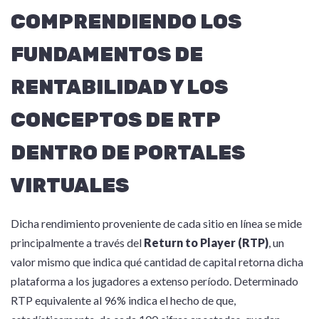
COMPRENDIENDO LOS
FUNDAMENTOS DE
RENTABILIDAD Y LOS
CONCEPTOS DE RTP
DENTRO DE PORTALES
VIRTUALES
Dicha rendimiento proveniente de cada sitio en línea se mide
principalmente a través del
Return to Player (RTP)
, un
valor mismo que indica qué cantidad de capital retorna dicha
plataforma a los jugadores a extenso período. Determinado
RTP equivalente al 96% indica el hecho de que,