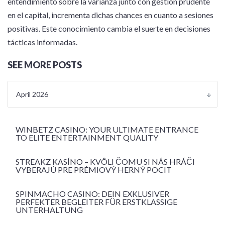
entendimiento sobre la varianza junto con gestión prudente
en el capital, incrementa dichas chances en cuanto a sesiones
positivas. Este conocimiento cambia el suerte en decisiones
tácticas informadas.
SEE MORE POSTS
April 2026
WINBETZ CASINO: YOUR ULTIMATE ENTRANCE
TO ELITE ENTERTAINMENT QUALITY
STREAKZ KASÍNO – KVÔLI ČOMU SI NÁS HRÁČI
VYBERAJÚ PRE PRÉMIOVÝ HERNÝ POCIT
SPINMACHO CASINO: DEIN EXKLUSIVER
PERFEKTER BEGLEITER FÜR ERSTKLASSIGE
UNTERHALTUNG