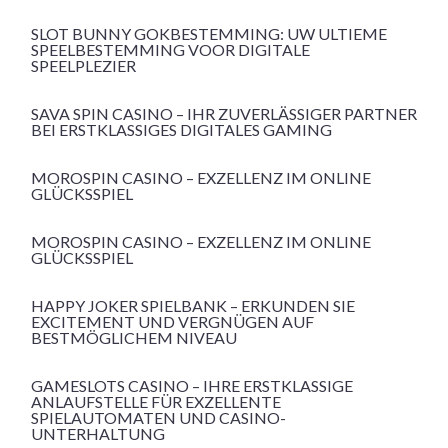
SLOT BUNNY GOKBESTEMMING: UW ULTIEME
SPEELBESTEMMING VOOR DIGITALE
SPEELPLEZIER
SAVA SPIN CASINO – IHR ZUVERLÄSSIGER PARTNER
BEI ERSTKLASSIGES DIGITALES GAMING
MOROSPIN CASINO – EXZELLENZ IM ONLINE
GLÜCKSSPIEL
MOROSPIN CASINO – EXZELLENZ IM ONLINE
GLÜCKSSPIEL
HAPPY JOKER SPIELBANK – ERKUNDEN SIE
EXCITEMENT UND VERGNÜGEN AUF
BESTMÖGLICHEM NIVEAU
GAMESLOTS CASINO – IHRE ERSTKLASSIGE
ANLAUFSTELLE FÜR EXZELLENTE
SPIELAUTOMATEN UND CASINO-
UNTERHALTUNG