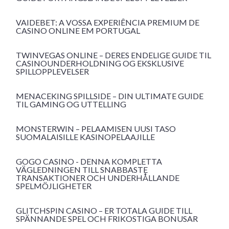
VAIDEBET: A VOSSA EXPERIÊNCIA PREMIUM DE
CASINO ONLINE EM PORTUGAL
TWINVEGAS ONLINE – DERES ENDELIGE GUIDE TIL
CASINOUNDERHOLDNING OG EKSKLUSIVE
SPILLOPPLEVELSER
MENACEKING SPILLSIDE – DIN ULTIMATE GUIDE
TIL GAMING OG UTTELLING
MONSTERWIN – PELAAMISEN UUSI TASO
SUOMALAISILLE KASINOPELAAJILLE
GOGO CASINO - DENNA KOMPLETTA
VÄGLEDNINGEN TILL SNABBASTE
TRANSAKTIONER OCH UNDERHÅLLANDE
SPELMÖJLIGHETER
GLITCHSPIN CASINO – ER TOTALA GUIDE TILL
SPÄNNANDE SPEL OCH FRIKOSTIGA BONUSAR