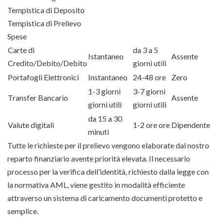
Tempistica di Deposito
Tempistica di Prelievo
Spese
Carte di
da 3 a 5
Istantaneo
Assente
Credito/Debito/Debito
giorni utili
Portafogli Elettronici
Instantaneo
24-48 ore
Zero
1-3 giorni
3-7 giorni
Transfer Bancario
Assente
giorni utili
giorni utili
da 15 a 30
Valute digitali
1-2 ore ore
Dipendente
minuti
Tutte le richieste per il prelievo vengono elaborate dal nostro
reparto finanziario avente priorità elevata. Il necessario
processo per la verifica dell’identità, richiesto dalla legge con
la normativa AML, viene gestito in modalità efficiente
attraverso un sistema di caricamento documenti protetto e
semplice.