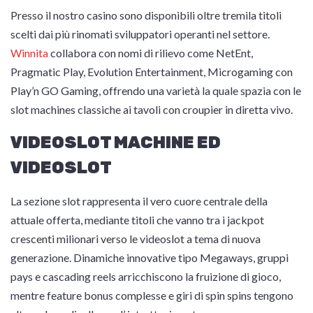
Presso il nostro casino sono disponibili oltre tremila titoli
scelti dai più rinomati sviluppatori operanti nel settore.
Winnita
collabora con nomi di rilievo come NetEnt,
Pragmatic Play, Evolution Entertainment, Microgaming con
Play’n GO Gaming, offrendo una varietà la quale spazia con le
slot machines classiche ai tavoli con croupier in diretta vivo.
VIDEOSLOT MACHINE ED
VIDEOSLOT
La sezione slot rappresenta il vero cuore centrale della
attuale offerta, mediante titoli che vanno tra i jackpot
crescenti milionari verso le videoslot a tema di nuova
generazione. Dinamiche innovative tipo Megaways, gruppi
pays e cascading reels arricchiscono la fruizione di gioco,
mentre feature bonus complesse e giri di spin spins tengono