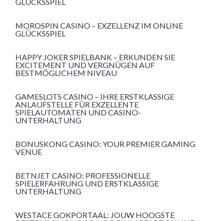
GLÜCKSSPIEL
MOROSPIN CASINO – EXZELLENZ IM ONLINE
GLÜCKSSPIEL
HAPPY JOKER SPIELBANK – ERKUNDEN SIE
EXCITEMENT UND VERGNÜGEN AUF
BESTMÖGLICHEM NIVEAU
GAMESLOTS CASINO – IHRE ERSTKLASSIGE
ANLAUFSTELLE FÜR EXZELLENTE
SPIELAUTOMATEN UND CASINO-
UNTERHALTUNG
BONUSKONG CASINO: YOUR PREMIER GAMING
VENUE
BETNJET CASINO: PROFESSIONELLE
SPIELERFAHRUNG UND ERSTKLASSIGE
UNTERHALTUNG
WESTACE GOKPORTAAL: JOUW HOOGSTE