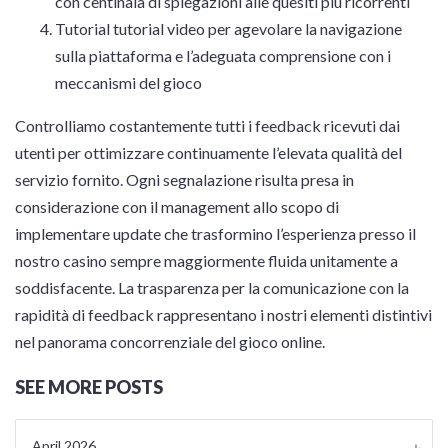
con centinaia di spiegazioni alle quesiti più ricorrenti
Tutorial tutorial video per agevolare la navigazione
sulla piattaforma e l’adeguata comprensione con i
meccanismi del gioco
Controlliamo costantemente tutti i feedback ricevuti dai
utenti per ottimizzare continuamente l’elevata qualità del
servizio fornito. Ogni segnalazione risulta presa in
considerazione con il management allo scopo di
implementare update che trasformino l’esperienza presso il
nostro casino sempre maggiormente fluida unitamente a
soddisfacente. La trasparenza per la comunicazione con la
rapidità di feedback rappresentano i nostri elementi distintivi
nel panorama concorrenziale del gioco online.
SEE MORE POSTS
April 2026