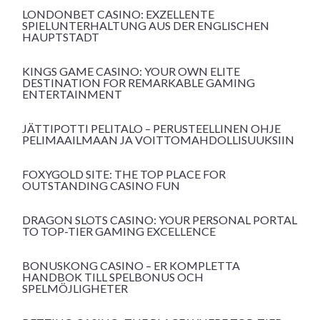
LONDONBET CASINO: EXZELLENTE
SPIELUNTERHALTUNG AUS DER ENGLISCHEN
HAUPTSTADT
KINGS GAME CASINO: YOUR OWN ELITE
DESTINATION FOR REMARKABLE GAMING
ENTERTAINMENT
JÄTTIPOTTI PELITALO – PERUSTEELLINEN OHJE
PELIMAAILMAAN JA VOITTOMAHDOLLISUUKSIIN
FOXYGOLD SITE: THE TOP PLACE FOR
OUTSTANDING CASINO FUN
DRAGON SLOTS CASINO: YOUR PERSONAL PORTAL
TO TOP-TIER GAMING EXCELLENCE
BONUSKONG CASINO – ER KOMPLETTA
HANDBOK TILL SPELBONUS OCH
SPELMÖJLIGHETER