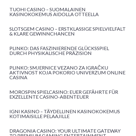
TUOHI CASINO – SUOMALAINEN
KASINOKOKEMUS AIDOLLA OTTEELLA
SLOTSGEM CASINO – ERSTKLASSIGE SPIELVIELFALT
& KLARE GEWINNCHANCEN
PLINKO: DAS FASZINIERENDE GLÜCKSSPIEL
DURCH PHYSIKALISCHE PRÄZISION
PLINKO: SMJERNICE VEZANO ZA IGRAČKU
AKTIVNOST KOJA POKORIO UNIVERZUM ONLINE
CASINA
MOROSPIN SPIELCASINO: EUER GEFÄHRTE FÜR
EXZELLENTE CASINO-ABENTEUER
IGNI KASINO – TÄYDELLINEN KASINOKOKEMUS
KOTIMAISILLE PELAAJILLE
DRAGONIA CASINO: YOUR ULTIMATE GATEWAY
TO PREMIUM GAMING ENTERTAINMENT