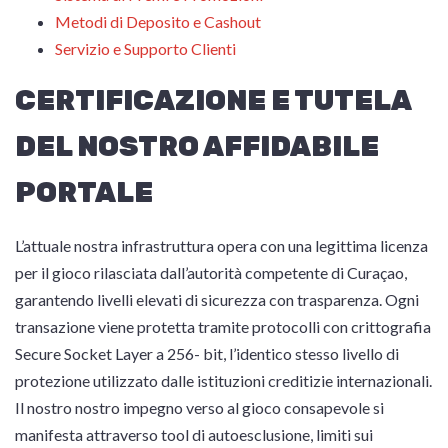
Metodi di Deposito e Cashout
Servizio e Supporto Clienti
CERTIFICAZIONE E TUTELA
DEL NOSTRO AFFIDABILE
PORTALE
L’attuale nostra infrastruttura opera con una legittima licenza
per il gioco rilasciata dall’autorità competente di Curaçao,
garantendo livelli elevati di sicurezza con trasparenza. Ogni
transazione viene protetta tramite protocolli con crittografia
Secure Socket Layer a 256- bit, l’identico stesso livello di
protezione utilizzato dalle istituzioni creditizie internazionali.
Il nostro nostro impegno verso al gioco consapevole si
manifesta attraverso tool di autoesclusione, limiti sui