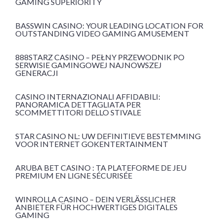
GAMING SUPERIORITY
BASSWIN CASINO: YOUR LEADING LOCATION FOR
OUTSTANDING VIDEO GAMING AMUSEMENT
888STARZ CASINO – PEŁNY PRZEWODNIK PO
SERWISIE GAMINGOWEJ NAJNOWSZEJ
GENERACJI
CASINO INTERNAZIONALI AFFIDABILI:
PANORAMICA DETTAGLIATA PER
SCOMMETTITORI DELLO STIVALE
STAR CASINO NL: UW DEFINITIEVE BESTEMMING
VOOR INTERNET GOKENTERTAINMENT
ARUBA BET CASINO : TA PLATEFORME DE JEU
PREMIUM EN LIGNE SÉCURISÉE
WINROLLA CASINO – DEIN VERLÄSSLICHER
ANBIETER FÜR HOCHWERTIGES DIGITALES
GAMING