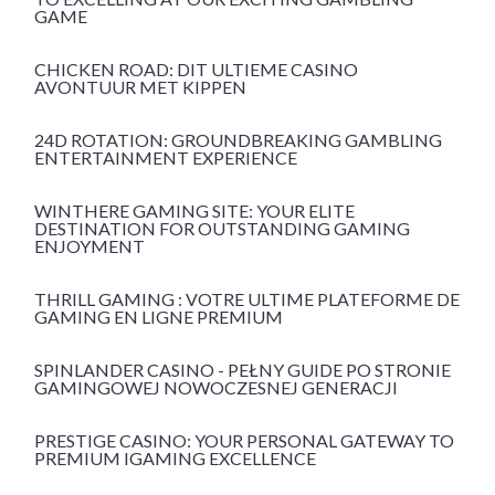
GAME
CHICKEN ROAD: DIT ULTIEME CASINO
AVONTUUR MET KIPPEN
24D ROTATION: GROUNDBREAKING GAMBLING
ENTERTAINMENT EXPERIENCE
WINTHERE GAMING SITE: YOUR ELITE
DESTINATION FOR OUTSTANDING GAMING
ENJOYMENT
THRILL GAMING : VOTRE ULTIME PLATEFORME DE
GAMING EN LIGNE PREMIUM
SPINLANDER CASINO - PEŁNY GUIDE PO STRONIE
GAMINGOWEJ NOWOCZESNEJ GENERACJI
PRESTIGE CASINO: YOUR PERSONAL GATEWAY TO
PREMIUM IGAMING EXCELLENCE