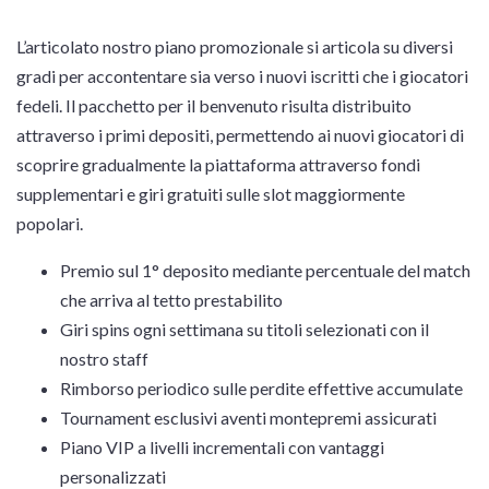
L’articolato nostro piano promozionale si articola su diversi
gradi per accontentare sia verso i nuovi iscritti che i giocatori
fedeli. Il pacchetto per il benvenuto risulta distribuito
attraverso i primi depositi, permettendo ai nuovi giocatori di
scoprire gradualmente la piattaforma attraverso fondi
supplementari e giri gratuiti sulle slot maggiormente
popolari.
Premio sul 1° deposito mediante percentuale del match
che arriva al tetto prestabilito
Giri spins ogni settimana su titoli selezionati con il
nostro staff
Rimborso periodico sulle perdite effettive accumulate
Tournament esclusivi aventi montepremi assicurati
Piano VIP a livelli incrementali con vantaggi
personalizzati