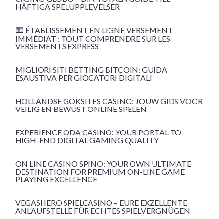
HÄFTIGA SPELUPPLEVELSER
ÉTABLISSEMENT EN LIGNE VERSEMENT
IMMÉDIAT : TOUT COMPRENDRE SUR LES
VERSEMENTS EXPRESS
MIGLIORI SITI BETTING BITCOIN: GUIDA
ESAUSTIVA PER GIOCATORI DIGITALI
HOLLANDSE GOKSITES CASINO: JOUW GIDS VOOR
VEILIG EN BEWUST ONLINE SPELEN
EXPERIENCE ODA CASINO: YOUR PORTAL TO
HIGH-END DIGITAL GAMING QUALITY
ON LINE CASINO SPINO: YOUR OWN ULTIMATE
DESTINATION FOR PREMIUM ON-LINE GAME
PLAYING EXCELLENCE
VEGASHERO SPIELCASINO – EURE EXZELLENTE
ANLAUFSTELLE FÜR ECHTES SPIELVERGNÜGEN