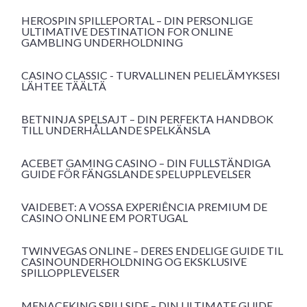
HEROSPIN SPILLEPORTAL – DIN PERSONLIGE
ULTIMATIVE DESTINATION FOR ONLINE
GAMBLING UNDERHOLDNING
CASINO CLASSIC - TURVALLINEN PELIELÄMYKSESI
LÄHTEE TÄÄLTÄ
BETNINJA SPELSAJT – DIN PERFEKTA HANDBOK
TILL UNDERHÅLLANDE SPELKÄNSLA
ACEBET GAMING CASINO – DIN FULLSTÄNDIGA
GUIDE FÖR FÄNGSLANDE SPELUPPLEVELSER
VAIDEBET: A VOSSA EXPERIÊNCIA PREMIUM DE
CASINO ONLINE EM PORTUGAL
TWINVEGAS ONLINE – DERES ENDELIGE GUIDE TIL
CASINOUNDERHOLDNING OG EKSKLUSIVE
SPILLOPPLEVELSER
MENACEKING SPILLSIDE – DIN ULTIMATE GUIDE