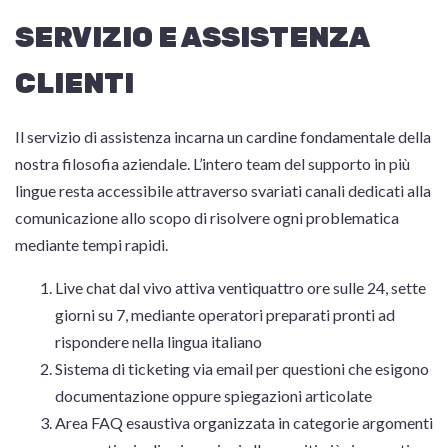
SERVIZIO E ASSISTENZA
CLIENTI
Il servizio di assistenza incarna un cardine fondamentale della
nostra filosofia aziendale. L’intero team del supporto in più
lingue resta accessibile attraverso svariati canali dedicati alla
comunicazione allo scopo di risolvere ogni problematica
mediante tempi rapidi.
Live chat dal vivo attiva ventiquattro ore sulle 24, sette
giorni su 7, mediante operatori preparati pronti ad
rispondere nella lingua italiano
Sistema di ticketing via email per questioni che esigono
documentazione oppure spiegazioni articolate
Area FAQ esaustiva organizzata in categorie argomenti