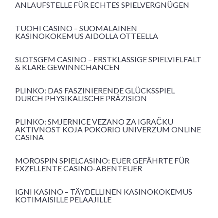
ANLAUFSTELLE FÜR ECHTES SPIELVERGNÜGEN
TUOHI CASINO – SUOMALAINEN
KASINOKOKEMUS AIDOLLA OTTEELLA
SLOTSGEM CASINO – ERSTKLASSIGE SPIELVIELFALT
& KLARE GEWINNCHANCEN
PLINKO: DAS FASZINIERENDE GLÜCKSSPIEL
DURCH PHYSIKALISCHE PRÄZISION
PLINKO: SMJERNICE VEZANO ZA IGRAČKU
AKTIVNOST KOJA POKORIO UNIVERZUM ONLINE
CASINA
MOROSPIN SPIELCASINO: EUER GEFÄHRTE FÜR
EXZELLENTE CASINO-ABENTEUER
IGNI KASINO – TÄYDELLINEN KASINOKOKEMUS
KOTIMAISILLE PELAAJILLE