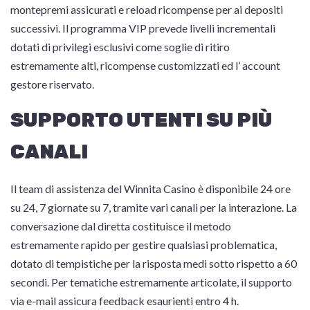
montepremi assicurati e reload ricompense per ai depositi
successivi. Il programma VIP prevede livelli incrementali
dotati di privilegi esclusivi come soglie di ritiro
estremamente alti, ricompense customizzati ed l’ account
gestore riservato.
SUPPORTO UTENTI SU PIÙ
CANALI
Il team di assistenza del Winnita Casino è disponibile 24 ore
su 24, 7 giornate su 7, tramite vari canali per la interazione. La
conversazione dal diretta costituisce il metodo
estremamente rapido per gestire qualsiasi problematica,
dotato di tempistiche per la risposta medi sotto rispetto a 60
secondi. Per tematiche estremamente articolate, il supporto
via e-mail assicura feedback esaurienti entro 4 h.