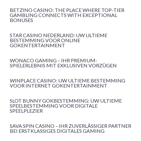
BETZINO CASINO: THE PLACE WHERE TOP-TIER
GAMBLING CONNECTS WITH EXCEPTIONAL
BONUSES
STAR CASINO NEDERLAND: UW ULTIEME
BESTEMMING VOOR ONLINE
GOKENTERTAINMENT
WONACO GAMING – IHR PREMIUM-
SPIELERLEBNIS MIT EXKLUSIVEN VORZÜGEN
WINPLACE CASINO: UW ULTIEME BESTEMMING
VOOR INTERNET GOKENTERTAINMENT
SLOT BUNNY GOKBESTEMMING: UW ULTIEME
SPEELBESTEMMING VOOR DIGITALE
SPEELPLEZIER
SAVA SPIN CASINO – IHR ZUVERLÄSSIGER PARTNER
BEI ERSTKLASSIGES DIGITALES GAMING