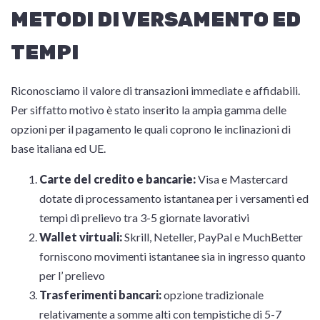
METODI DI VERSAMENTO ED
TEMPI
Riconosciamo il valore di transazioni immediate e affidabili.
Per siffatto motivo è stato inserito la ampia gamma delle
opzioni per il pagamento le quali coprono le inclinazioni di
base italiana ed UE.
Carte del credito e bancarie:
Visa e Mastercard
dotate di processamento istantanea per i versamenti ed
tempi di prelievo tra 3-5 giornate lavorativi
Wallet virtuali:
Skrill, Neteller, PayPal e MuchBetter
forniscono movimenti istantanee sia in ingresso quanto
per l’ prelievo
Trasferimenti bancari:
opzione tradizionale
relativamente a somme alti con tempistiche di 5-7