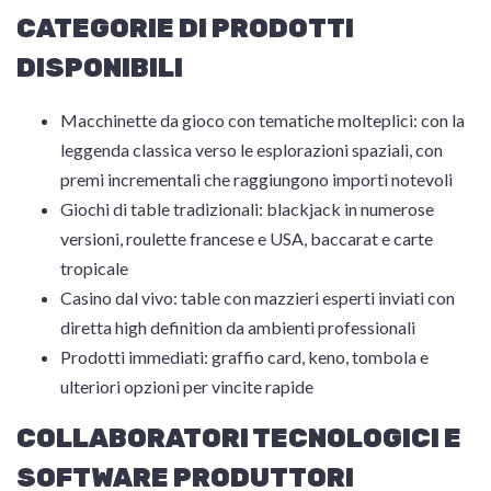
CATEGORIE DI PRODOTTI
DISPONIBILI
Macchinette da gioco con tematiche molteplici: con la
leggenda classica verso le esplorazioni spaziali, con
premi incrementali che raggiungono importi notevoli
Giochi di table tradizionali: blackjack in numerose
versioni, roulette francese e USA, baccarat e carte
tropicale
Casino dal vivo: table con mazzieri esperti inviati con
diretta high definition da ambienti professionali
Prodotti immediati: graffio card, keno, tombola e
ulteriori opzioni per vincite rapide
COLLABORATORI TECNOLOGICI E
SOFTWARE PRODUTTORI