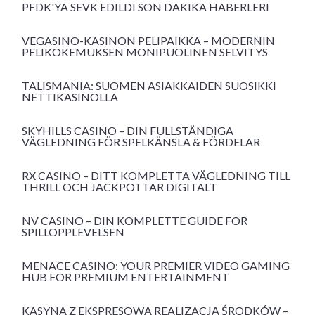
PFDK'YA SEVK EDILDI SON DAKIKA HABERLERI
VEGASINO-KASINON PELIPAIKKA – MODERNIN
PELIKOKEMUKSEN MONIPUOLINEN SELVITYS
TALISMANIA: SUOMEN ASIAKKAIDEN SUOSIKKI
NETTIKASINOLLA
SKYHILLS CASINO – DIN FULLSTÄNDIGA
VÄGLEDNING FÖR SPELKÄNSLA & FÖRDELAR
RX CASINO – DITT KOMPLETTA VÄGLEDNING TILL
THRILL OCH JACKPOTTAR DIGITALT
NV CASINO – DIN KOMPLETTE GUIDE FOR
SPILLOPPLEVELSEN
MENACE CASINO: YOUR PREMIER VIDEO GAMING
HUB FOR PREMIUM ENTERTAINMENT
KASYNA Z EKSPRESOWĄ REALIZACJĄ ŚRODKÓW –