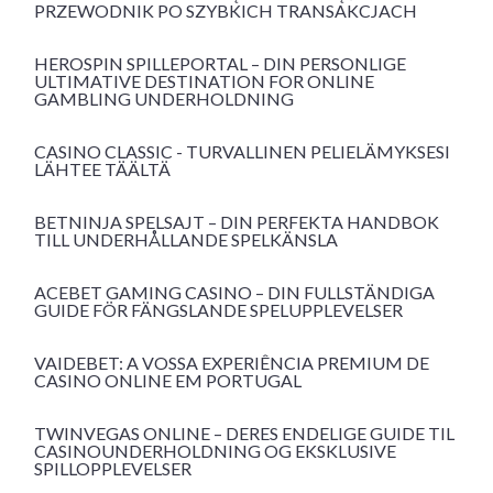
PRZEWODNIK PO SZYBKICH TRANSAKCJACH
HEROSPIN SPILLEPORTAL – DIN PERSONLIGE
ULTIMATIVE DESTINATION FOR ONLINE
GAMBLING UNDERHOLDNING
CASINO CLASSIC - TURVALLINEN PELIELÄMYKSESI
LÄHTEE TÄÄLTÄ
BETNINJA SPELSAJT – DIN PERFEKTA HANDBOK
TILL UNDERHÅLLANDE SPELKÄNSLA
ACEBET GAMING CASINO – DIN FULLSTÄNDIGA
GUIDE FÖR FÄNGSLANDE SPELUPPLEVELSER
VAIDEBET: A VOSSA EXPERIÊNCIA PREMIUM DE
CASINO ONLINE EM PORTUGAL
TWINVEGAS ONLINE – DERES ENDELIGE GUIDE TIL
CASINOUNDERHOLDNING OG EKSKLUSIVE
SPILLOPPLEVELSER