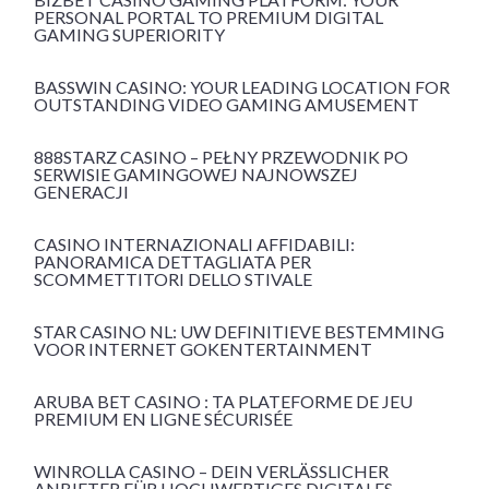
PERSONAL PORTAL TO PREMIUM DIGITAL
GAMING SUPERIORITY
BASSWIN CASINO: YOUR LEADING LOCATION FOR
OUTSTANDING VIDEO GAMING AMUSEMENT
888STARZ CASINO – PEŁNY PRZEWODNIK PO
SERWISIE GAMINGOWEJ NAJNOWSZEJ
GENERACJI
CASINO INTERNAZIONALI AFFIDABILI:
PANORAMICA DETTAGLIATA PER
SCOMMETTITORI DELLO STIVALE
STAR CASINO NL: UW DEFINITIEVE BESTEMMING
VOOR INTERNET GOKENTERTAINMENT
ARUBA BET CASINO : TA PLATEFORME DE JEU
PREMIUM EN LIGNE SÉCURISÉE
WINROLLA CASINO – DEIN VERLÄSSLICHER
ANBIETER FÜR HOCHWERTIGES DIGITALES