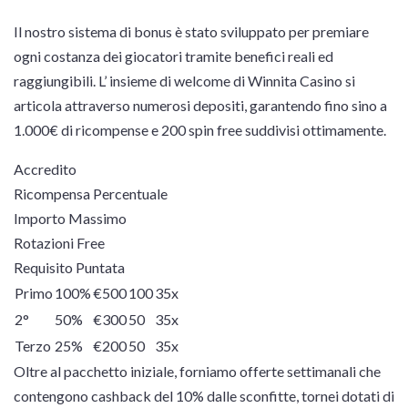
Il nostro sistema di bonus è stato sviluppato per premiare
ogni costanza dei giocatori tramite benefici reali ed
raggiungibili. L’ insieme di welcome di Winnita Casino si
articola attraverso numerosi depositi, garantendo fino sino a
1.000€ di ricompense e 200 spin free suddivisi ottimamente.
Accredito
Ricompensa Percentuale
Importo Massimo
Rotazioni Free
Requisito Puntata
Primo
100%
€500
100
35x
2°
50%
€300
50
35x
Terzo
25%
€200
50
35x
Oltre al pacchetto iniziale, forniamo offerte settimanali che
contengono cashback del 10% dalle sconfitte, tornei dotati di