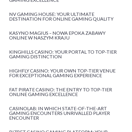
NV GAMING HOUSE: YOUR ULTIMATE
DESTINATION FOR ONLINE GAMING QUALITY
KASYNO MAGIUS – NOWA EPOKA ZABAWY
ONLINE W NASZYM KRAJU
KINGHILLS CASINO: YOUR PORTAL TO TOP-TIER
GAMING DISTINCTION
HIGHFLY CASINO: YOUR OWN TOP-TIER VENUE
FOR EXCEPTIONAL GAMING EXPERIENCE
FAT PIRATE CASINO: THE ENTRY TO TOP-TIER
ONLINE GAMING EXCELLENCE
CASINOLAB: IN WHICH STATE-OF-THE-ART
GAMING ENCOUNTERS UNRIVALLED PLAYER
ENCOUNTER
BIZBET CASINO GAMING PLATFORM: YOUR