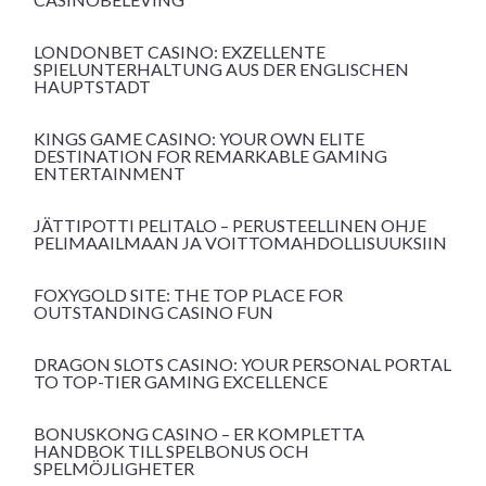
LONDONBET CASINO: EXZELLENTE
SPIELUNTERHALTUNG AUS DER ENGLISCHEN
HAUPTSTADT
KINGS GAME CASINO: YOUR OWN ELITE
DESTINATION FOR REMARKABLE GAMING
ENTERTAINMENT
JÄTTIPOTTI PELITALO – PERUSTEELLINEN OHJE
PELIMAAILMAAN JA VOITTOMAHDOLLISUUKSIIN
FOXYGOLD SITE: THE TOP PLACE FOR
OUTSTANDING CASINO FUN
DRAGON SLOTS CASINO: YOUR PERSONAL PORTAL
TO TOP-TIER GAMING EXCELLENCE
BONUSKONG CASINO – ER KOMPLETTA
HANDBOK TILL SPELBONUS OCH
SPELMÖJLIGHETER