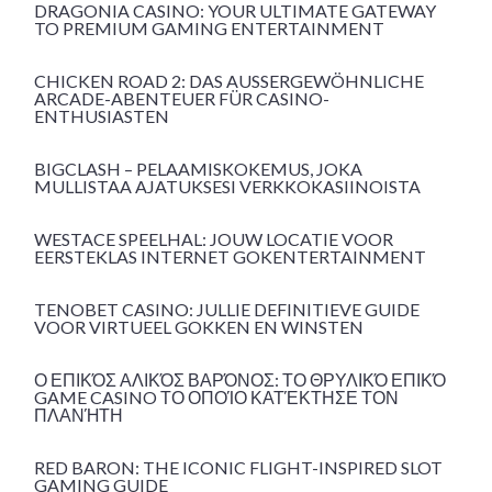
DRAGONIA CASINO: YOUR ULTIMATE GATEWAY
TO PREMIUM GAMING ENTERTAINMENT
CHICKEN ROAD 2: DAS AUSSERGEWÖHNLICHE A
RCADE-ABENTEUER FÜR CASINO-E
NTHUSIASTEN
BIGCLASH – PELAAMISKOKEMUS, JOKA
MULLISTAA AJATUKSESI VERKKOKASIINOISTA
WESTACE SPEELHAL: JOUW LOCATIE VOOR
EERSTEKLAS INTERNET GOKENTERTAINMENT
TENOBET CASINO: JULLIE DEFINITIEVE GUIDE
VOOR VIRTUEEL GOKKEN EN WINSTEN
Ο ΕΠΙΚΌΣ ΑΛΙΚΌΣ ΒΑΡΌΝΟΣ: ΤΟ ΘΡΥΛΙΚΌ ΕΠΙΚΌ
GAME CASINO ΤΟ ΟΠΟΊΟ ΚΑΤΈΚΤΗΣΕ ΤΟΝ
ΠΛΑΝΉΤΗ
RED BARON: THE ICONIC FLIGHT-INSPIRED SLOT
GAMING GUIDE