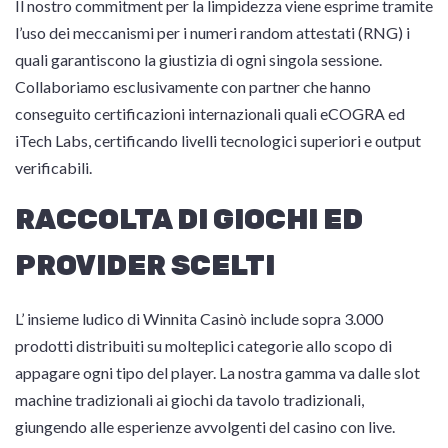
Il nostro commitment per la limpidezza viene esprime tramite
l’uso dei meccanismi per i numeri random attestati (RNG) i
quali garantiscono la giustizia di ogni singola sessione.
Collaboriamo esclusivamente con partner che hanno
conseguito certificazioni internazionali quali eCOGRA ed
iTech Labs, certificando livelli tecnologici superiori e output
verificabili.
RACCOLTA DI GIOCHI ED
PROVIDER SCELTI
L’ insieme ludico di Winnita Casinò include sopra 3.000
prodotti distribuiti su molteplici categorie allo scopo di
appagare ogni tipo del player. La nostra gamma va dalle slot
machine tradizionali ai giochi da tavolo tradizionali,
giungendo alle esperienze avvolgenti del casino con live.