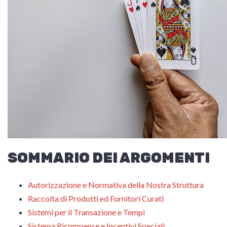
SOMMARIO DEI ARGOMENTI
Autorizzazione e Normativa della Nostra Struttura
Raccolta di Prodotti ed Fornitori Curati
Sistemi per il Transazione e Tempi
Sistema Ricompense e Incentivi Speciali