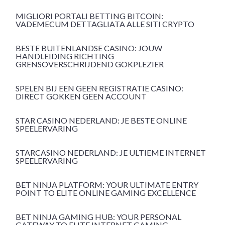
MIGLIORI PORTALI BETTING BITCOIN:
VADEMECUM DETTAGLIATA ALLE SITI CRYPTO
BESTE BUITENLANDSE CASINO: JOUW
HANDLEIDING RICHTING
GRENSOVERSCHRIJDEND GOKPLEZIER
SPELEN BIJ EEN GEEN REGISTRATIE CASINO:
DIRECT GOKKEN GEEN ACCOUNT
STAR CASINO NEDERLAND: JE BESTE ONLINE
SPEELERVARING
STARCASINO NEDERLAND: JE ULTIEME INTERNET
SPEELERVARING
BET NINJA PLATFORM: YOUR ULTIMATE ENTRY
POINT TO ELITE ONLINE GAMING EXCELLENCE
BET NINJA GAMING HUB: YOUR PERSONAL
GATEWAY TO ELITE INTERNET GAMING