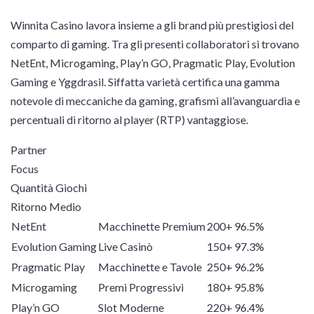
Winnita Casino lavora insieme a gli brand più prestigiosi del
comparto di gaming. Tra gli presenti collaboratori si trovano
NetEnt, Microgaming, Play’n GO, Pragmatic Play, Evolution
Gaming e Yggdrasil. Siffatta varietà certifica una gamma
notevole di meccaniche da gaming, grafismi all’avanguardia e
percentuali di ritorno al player (RTP) vantaggiose.
Partner
Focus
Quantità Giochi
Ritorno Medio
NetEnt
Macchinette Premium
200+
96.5%
Evolution Gaming
Live Casinò
150+
97.3%
Pragmatic Play
Macchinette e Tavole
250+
96.2%
Microgaming
Premi Progressivi
180+
95.8%
Play’n GO
Slot Moderne
220+
96.4%