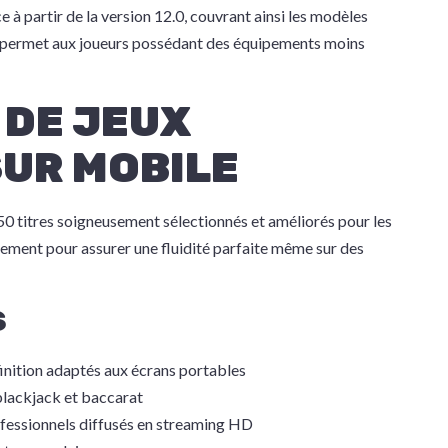
 à partir de la version 12.0, couvrant ainsi les modèles
e permet aux joueurs possédant des équipements moins
 DE JEUX
SUR MOBILE
 titres soigneusement sélectionnés et améliorés pour les
usement pour assurer une fluidité parfaite même sur des
S
inition adaptés aux écrans portables
 blackjack et baccarat
ofessionnels diffusés en streaming HD