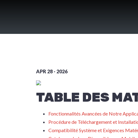
Skip
to
content
APR 28 - 2026
TABLE DES MA
Fonctionnalités Avancées de Notre Applic
Procédure de Téléchargement et Installati
Compatibilité Système et Exigences Matér