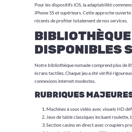
Pour les dispositifs iOS, la adaptabilité commence
iPhone 5S et supérieurs. Cette approche ouvert
récents de profiter totalement de nos services.
BIBLIOTHÈQUE
DISPONIBLES 
Notre bibliothèque nomade comprend plus de 850
écrans tactiles. Chaque jeu a été vérifié rigoure
connexions internet modestes.
RUBRIQUES MAJEURE
Machines à sous vidéo avec visuels HD déf
Jeux de table classiques incluant roulette,
Section casino en direct avec croupiers pr