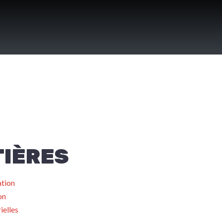
TIÈRES
ation
on
ielles