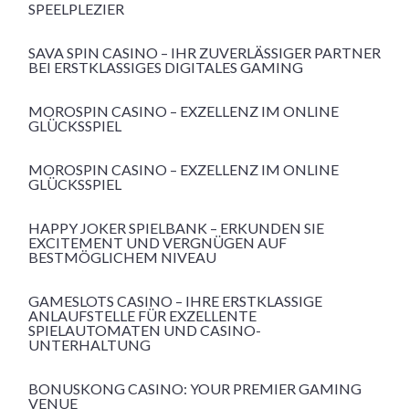
SPEELPLEZIER
SAVA SPIN CASINO – IHR ZUVERLÄSSIGER PARTNER
BEI ERSTKLASSIGES DIGITALES GAMING
MOROSPIN CASINO – EXZELLENZ IM ONLINE
GLÜCKSSPIEL
MOROSPIN CASINO – EXZELLENZ IM ONLINE
GLÜCKSSPIEL
HAPPY JOKER SPIELBANK – ERKUNDEN SIE
EXCITEMENT UND VERGNÜGEN AUF
BESTMÖGLICHEM NIVEAU
GAMESLOTS CASINO – IHRE ERSTKLASSIGE
ANLAUFSTELLE FÜR EXZELLENTE
SPIELAUTOMATEN UND CASINO-
UNTERHALTUNG
BONUSKONG CASINO: YOUR PREMIER GAMING
VENUE