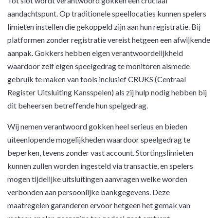
Tot slot wordt verantwoord gokken een cruciaal
aandachtspunt. Op traditionele speellocaties kunnen spelers
limieten instellen die gekoppeld zijn aan hun registratie. Bij
platformen zonder registratie vereist hetgeen een afwijkende
aanpak. Gokkers hebben eigen verantwoordelijkheid
waardoor zelf eigen speelgedrag te monitoren alsmede
gebruik te maken van tools inclusief CRUKS (Centraal
Register Uitsluiting Kansspelen) als zij hulp nodig hebben bij
dit beheersen betreffende hun spelgedrag.
Wij nemen verantwoord gokken heel serieus en bieden
uiteenlopende mogelijkheden waardoor speelgedrag te
beperken, tevens zonder vast account. Stortingslimieten
kunnen zullen worden ingesteld via transactie, en spelers
mogen tijdelijke uitsluitingen aanvragen welke worden
verbonden aan persoonlijke bankgegevens. Deze
maatregelen garanderen ervoor hetgeen het gemak van