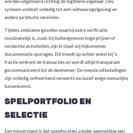
worden uitgekeerd richting de legitieme eigenaar. Ons
systeem voldoet volledig tot anti-witwasregelgeving en
andere juridische vereisten.
Tijdens zeldzame gevallen waarbij extra verificatie
noodzakelijk is, zoals bij buitengewoon hoge prijzen of
verdachte activiteiten, zijn in staat wij bijkomende
documentatie opvragen. Dit treedt op echter enkel bij ‘n
fractie omtrent de transacties en wordt altijd transparant
gecommuniceerd tot de deelnemer. De meeste uitbetalingen
zijn volledig zelfwerkend verwerkt exclusief enige menselijke
tussenkomst.
SPELPORTFOLIO EN
SELECTIE
Een misverstand is dat speellocaties zonder aanmelding een