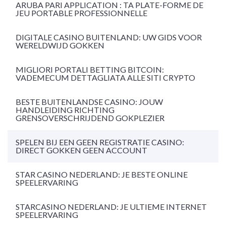
ARUBA PARI APPLICATION : TA PLATE-FORME DE
JEU PORTABLE PROFESSIONNELLE
DIGITALE CASINO BUITENLAND: UW GIDS VOOR
WERELDWIJD GOKKEN
MIGLIORI PORTALI BETTING BITCOIN:
VADEMECUM DETTAGLIATA ALLE SITI CRYPTO
BESTE BUITENLANDSE CASINO: JOUW
HANDLEIDING RICHTING
GRENSOVERSCHRIJDEND GOKPLEZIER
SPELEN BIJ EEN GEEN REGISTRATIE CASINO:
DIRECT GOKKEN GEEN ACCOUNT
STAR CASINO NEDERLAND: JE BESTE ONLINE
SPEELERVARING
STARCASINO NEDERLAND: JE ULTIEME INTERNET
SPEELERVARING