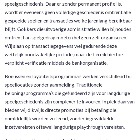
speelgeschiedenis. Daar er zonder permanent profiel is,
wordt er eveneens geen volledige geschiedenis omtrent alle
gespeelde spellen en transacties welke jarenlang bereikbaar
blijft. Gokkers die uitvoerige administratie willen bijhouden
omtrent hun spelgedrag moeten hetgeen zelf organiseren.
Wij slaan op transactiegegevens wel gedurende deze
wettelijk noodzakelijke periode, maar de bereik hiertoe
verplicht verificatie middels de bankorganisatie.
Bonussen en loyaliteitsprogramma’s werken verschillend bij
speellocaties zonder aanmelding. Traditionele
beloningsprogramma’s die gefundeerd zijn voor langdurige
speelgeschiedenis zijn complexer te invoeren. In plek daarvan
bieden wij dikwijls directe promoties bij betaling die
onmiddellijk worden verleend, zonder ingewikkelde
inzetvereisten oftewel langdurige playthrough vereisten.