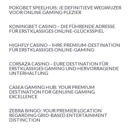
POKOBET SPEELHUIS: JE DEFINITIEVE WEGWIJZER
VOOR ONLINE GAMING PLEZIER
KONINGBET CASINO – DIE FÜHRENDE ADRESSE
FÜR ERSTKLASSIGES ONLINE-GLÜCKSSPIEL
HIGHFLY CASINO – IHRE PREMIUM-DESTINATION
FÜR ERSTKLASSIGES ONLINE-GAMING
CORSAZA CASINO – EURE DESTINATION FÜR
ERSTKLASSIGES GAMING UND HERVORRAGENDE
UNTERHALTUNG
CASEA GAMING HUB: YOUR PREMIUM
DESTINATION FOR GENUINE GAMING
EXCELLENCE
ZEBRA BINGO: YOUR PREMIER LOCATION
REGARDING GRID-BASED ENTERTAINMENT
DISTINCTION