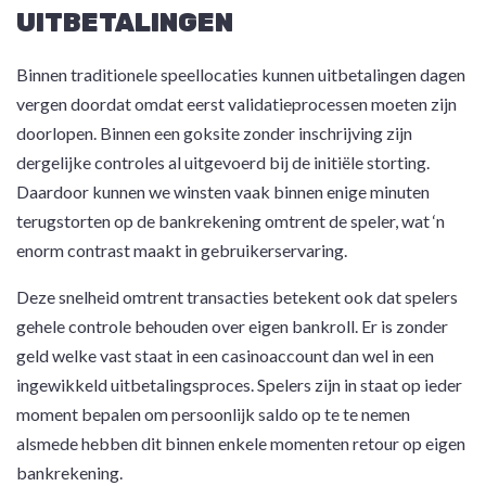
UITBETALINGEN
Binnen traditionele speellocaties kunnen uitbetalingen dagen
vergen doordat omdat eerst validatieprocessen moeten zijn
doorlopen. Binnen een goksite zonder inschrijving zijn
dergelijke controles al uitgevoerd bij de initiële storting.
Daardoor kunnen we winsten vaak binnen enige minuten
terugstorten op de bankrekening omtrent de speler, wat ‘n
enorm contrast maakt in gebruikerservaring.
Deze snelheid omtrent transacties betekent ook dat spelers
gehele controle behouden over eigen bankroll. Er is zonder
geld welke vast staat in een casinoaccount dan wel in een
ingewikkeld uitbetalingsproces. Spelers zijn in staat op ieder
moment bepalen om persoonlijk saldo op te te nemen
alsmede hebben dit binnen enkele momenten retour op eigen
bankrekening.