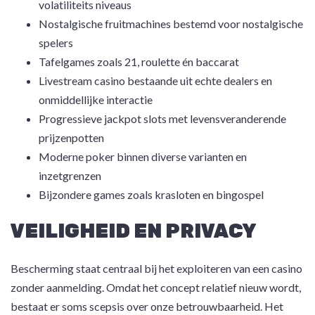
volatiliteits niveaus
Nostalgische fruitmachines bestemd voor nostalgische
spelers
Tafelgames zoals 21, roulette én baccarat
Livestream casino bestaande uit echte dealers en
onmiddellijke interactie
Progressieve jackpot slots met levensveranderende
prijzenpotten
Moderne poker binnen diverse varianten en
inzetgrenzen
Bijzondere games zoals krasloten en bingospel
VEILIGHEID EN PRIVACY
Bescherming staat centraal bij het exploiteren van een casino
zonder aanmelding. Omdat het concept relatief nieuw wordt,
bestaat er soms scepsis over onze betrouwbaarheid. Het