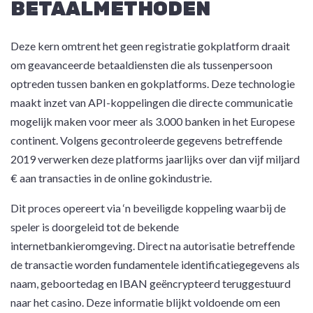
BETAALMETHODEN
Deze kern omtrent het geen registratie gokplatform draait
om geavanceerde betaaldiensten die als tussenpersoon
optreden tussen banken en gokplatforms. Deze technologie
maakt inzet van API-koppelingen die directe communicatie
mogelijk maken voor meer als 3.000 banken in het Europese
continent. Volgens gecontroleerde gegevens betreffende
2019 verwerken deze platforms jaarlijks over dan vijf miljard
€ aan transacties in de online gokindustrie.
Dit proces opereert via ‘n beveiligde koppeling waarbij de
speler is doorgeleid tot de bekende
internetbankieromgeving. Direct na autorisatie betreffende
de transactie worden fundamentele identificatiegegevens als
naam, geboortedag en IBAN geëncrypteerd teruggestuurd
naar het casino. Deze informatie blijkt voldoende om een