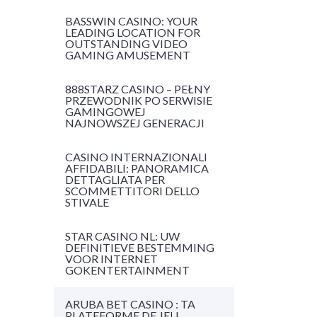
BASSWIN CASINO: YOUR
LEADING LOCATION FOR
OUTSTANDING VIDEO
GAMING AMUSEMENT
888STARZ CASINO – PEŁNY
PRZEWODNIK PO SERWISIE
GAMINGOWEJ
NAJNOWSZEJ GENERACJI
CASINO INTERNAZIONALI
AFFIDABILI: PANORAMICA
DETTAGLIATA PER
SCOMMETTITORI DELLO
STIVALE
STAR CASINO NL: UW
DEFINITIEVE BESTEMMING
VOOR INTERNET
GOKENTERTAINMENT
ARUBA BET CASINO : TA
PLATEFORME DE JEU