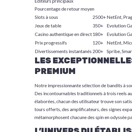
Éditeurs principaux
Pourcentage de retour moyen
Slots à sous
2500+
NetEnt, Pra
Jeux de table
350+
Evolution G
Casino authentique en direct
180+
Evolution G
Prix progressifs
120+
NetEnt, Mi
Divertissements instantanés
200+
Spribe, Sma
LES EXCEPTIONNELLE
PREMIUM
Notre impressionnante sélection de bandits à sous
Des incontournables traditionnels à trois reels a
élaborées, chacun des utilisateur trouve son sat
tours offerts, des amplificateurs, des signes exp
métamorphosent chacune des spin en odyssée pa
L’UNIVERS DU ÉTABLI