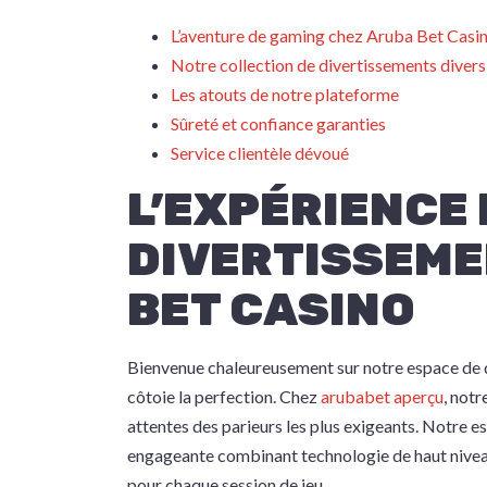
L’aventure de gaming chez Aruba Bet Casi
Notre collection de divertissements divers
Les atouts de notre plateforme
Sûreté et confiance garanties
Service clientèle dévoué
L’EXPÉRIENCE 
DIVERTISSEME
BET CASINO
Bienvenue chaleureusement sur notre espace de d
côtoie la perfection. Chez
arubabet aperçu
, not
attentes des parieurs les plus exigeants. Notre 
engageante combinant technologie de haut niveau,
pour chaque session de jeu.