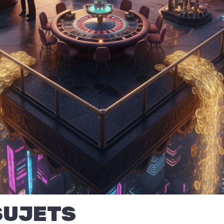
SUJETS