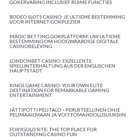
GOKERVARING INCLUSIEF RUIME FUNCTIES
RODEO SLOTS CASINO: JE ULTIEME BESTEMMING
VOOR INTERNET GOKPLEZIER
MAGIC BETTING GOKPLATFORM: UW ULTIEME
BESTEMMING OM HOOGWAARDIGE DIGITALE
CASINOBELEVING
LONDONBET CASINO: EXZELLENTE
SPIELUNTERHALTUNG AUS DER ENGLISCHEN
HAUPTSTADT
KINGS GAME CASINO: YOUR OWN ELITE
DESTINATION FOR REMARKABLE GAMING
ENTERTAINMENT
JÄTTIPOTTI PELITALO – PERUSTEELLINEN OHJE
PELIMAAILMAAN JA VOITTOMAHDOLLISUUKSIIN
FOXYGOLD SITE: THE TOP PLACE FOR
OUTSTANDING CASINO FUN