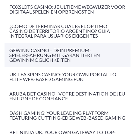
FOXSLOTS CASINO: JE ULTIEME WEGWIJZER VOOR
DIGITAAL SPELEN EN OPBRENGSTEN
¿CÓMO DETERMINAR CUÁL ES EL ÓPTIMO
CASINO DE TERRITORIO ARGENTINO? GUÍA
INTEGRAL PARA USUARIOS EXIGENTES
GEWINN CASINO – DEIN PREMIUM-
SPIELERFAHRUNG MIT GARANTIERTEN
GEWINNMÖGLICHKEITEN
UK TEA SPINS CASINO: YOUR OWN PORTAL TO
ELITE WEB-BASED GAMING FUN
ARUBA BET CASINO : VOTRE DESTINATION DE JEU
EN LIGNE DE CONFIANCE
DASH GAMING: YOUR LEADING PLATFORM
FEATURING CUTTING-EDGE WEB-BASED GAMING
BET NINJA UK: YOUR OWN GATEWAY TO TOP-