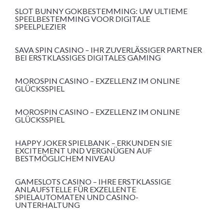
SLOT BUNNY GOKBESTEMMING: UW ULTIEME
SPEELBESTEMMING VOOR DIGITALE
SPEELPLEZIER
SAVA SPIN CASINO – IHR ZUVERLÄSSIGER PARTNER
BEI ERSTKLASSIGES DIGITALES GAMING
MOROSPIN CASINO – EXZELLENZ IM ONLINE
GLÜCKSSPIEL
MOROSPIN CASINO – EXZELLENZ IM ONLINE
GLÜCKSSPIEL
HAPPY JOKER SPIELBANK – ERKUNDEN SIE
EXCITEMENT UND VERGNÜGEN AUF
BESTMÖGLICHEM NIVEAU
GAMESLOTS CASINO – IHRE ERSTKLASSIGE
ANLAUFSTELLE FÜR EXZELLENTE
SPIELAUTOMATEN UND CASINO-
UNTERHALTUNG