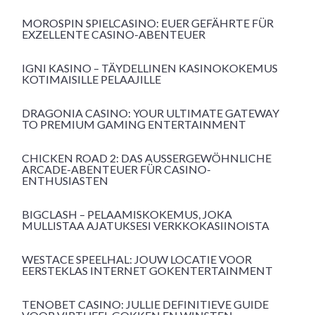
MOROSPIN SPIELCASINO: EUER GEFÄHRTE FÜR
EXZELLENTE CASINO-ABENTEUER
IGNI KASINO – TÄYDELLINEN KASINOKOKEMUS
KOTIMAISILLE PELAAJILLE
DRAGONIA CASINO: YOUR ULTIMATE GATEWAY
TO PREMIUM GAMING ENTERTAINMENT
CHICKEN ROAD 2: DAS AUSSERGEWÖHNLICHE A
RCADE-ABENTEUER FÜR CASINO-E
NTHUSIASTEN
BIGCLASH – PELAAMISKOKEMUS, JOKA
MULLISTAA AJATUKSESI VERKKOKASIINOISTA
WESTACE SPEELHAL: JOUW LOCATIE VOOR
EERSTEKLAS INTERNET GOKENTERTAINMENT
TENOBET CASINO: JULLIE DEFINITIEVE GUIDE