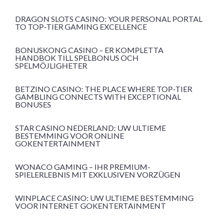
DRAGON SLOTS CASINO: YOUR PERSONAL PORTAL
TO TOP-TIER GAMING EXCELLENCE
BONUSKONG CASINO – ER KOMPLETTA
HANDBOK TILL SPELBONUS OCH
SPELMÖJLIGHETER
BETZINO CASINO: THE PLACE WHERE TOP-TIER
GAMBLING CONNECTS WITH EXCEPTIONAL
BONUSES
STAR CASINO NEDERLAND: UW ULTIEME
BESTEMMING VOOR ONLINE
GOKENTERTAINMENT
WONACO GAMING – IHR PREMIUM-
SPIELERLEBNIS MIT EXKLUSIVEN VORZÜGEN
WINPLACE CASINO: UW ULTIEME BESTEMMING
VOOR INTERNET GOKENTERTAINMENT