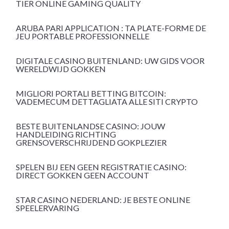
TIER ONLINE GAMING QUALITY
ARUBA PARI APPLICATION : TA PLATE-FORME DE
JEU PORTABLE PROFESSIONNELLE
DIGITALE CASINO BUITENLAND: UW GIDS VOOR
WERELDWIJD GOKKEN
MIGLIORI PORTALI BETTING BITCOIN:
VADEMECUM DETTAGLIATA ALLE SITI CRYPTO
BESTE BUITENLANDSE CASINO: JOUW
HANDLEIDING RICHTING
GRENSOVERSCHRIJDEND GOKPLEZIER
SPELEN BIJ EEN GEEN REGISTRATIE CASINO:
DIRECT GOKKEN GEEN ACCOUNT
STAR CASINO NEDERLAND: JE BESTE ONLINE
SPEELERVARING