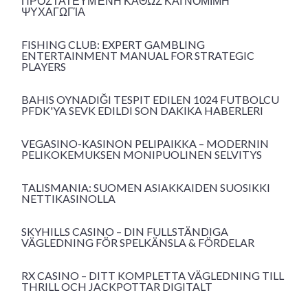
ΠΡΟΣΤΑΤΕΥΜΈΝΗ ΚΑΘΏΣ ΚΑΙ ΝΌΜΙΜΗ
ΨΥΧΑΓΩΓΊΑ
FISHING CLUB: EXPERT GAMBLING
ENTERTAINMENT MANUAL FOR STRATEGIC
PLAYERS
BAHIS OYNADIĞI TESPIT EDILEN 1024 FUTBOLCU
PFDK'YA SEVK EDILDI SON DAKIKA HABERLERI
VEGASINO-KASINON PELIPAIKKA – MODERNIN
PELIKOKEMUKSEN MONIPUOLINEN SELVITYS
TALISMANIA: SUOMEN ASIAKKAIDEN SUOSIKKI
NETTIKASINOLLA
SKYHILLS CASINO – DIN FULLSTÄNDIGA
VÄGLEDNING FÖR SPELKÄNSLA & FÖRDELAR
RX CASINO – DITT KOMPLETTA VÄGLEDNING TILL
THRILL OCH JACKPOTTAR DIGITALT