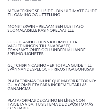
MENACEKING SPILLSIDE – DIN ULTIMATE GUIDE
TIL GAMING OG UTTELLING
MONSTERWIN – PELAAMISEN UUSI TASO
SUOMALAISILLE KASINOPELAAJILLE
GOGO CASINO - DENNA KOMPLETTA
VÄGLEDNINGEN TILL SNABBASTE
TRANSAKTIONER OCH UNDERHÅLLANDE
SPELMÖJLIGHETER
GLITCHSPIN CASINO – ER TOTALA GUIDE TILL
SPÄNNANDE SPEL OCH FRIKOSTIGA BONUSAR
PLATAFORMAS ONLINE QUE MAYOR RETORNO:
GUÍA COMPLETA PARA INCREMENTAR LAS
GANANCIAS
PLATAFORMAS DE CASINO EN LÍNEA CON
TARJETA VISA: TU SISTEMA DE DEPÓSITO MÁS
CONFIABLE