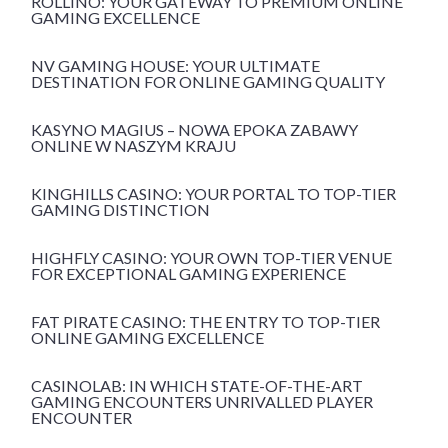
ROLLINO: YOUR GATEWAY TO PREMIUM ONLINE
GAMING EXCELLENCE
NV GAMING HOUSE: YOUR ULTIMATE
DESTINATION FOR ONLINE GAMING QUALITY
KASYNO MAGIUS – NOWA EPOKA ZABAWY
ONLINE W NASZYM KRAJU
KINGHILLS CASINO: YOUR PORTAL TO TOP-TIER
GAMING DISTINCTION
HIGHFLY CASINO: YOUR OWN TOP-TIER VENUE
FOR EXCEPTIONAL GAMING EXPERIENCE
FAT PIRATE CASINO: THE ENTRY TO TOP-TIER
ONLINE GAMING EXCELLENCE
CASINOLAB: IN WHICH STATE-OF-THE-ART
GAMING ENCOUNTERS UNRIVALLED PLAYER
ENCOUNTER