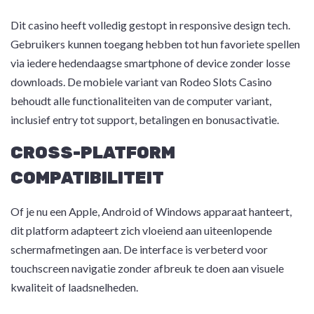
Dit casino heeft volledig gestopt in responsive design tech.
Gebruikers kunnen toegang hebben tot hun favoriete spellen
via iedere hedendaagse smartphone of device zonder losse
downloads. De mobiele variant van Rodeo Slots Casino
behoudt alle functionaliteiten van de computer variant,
inclusief entry tot support, betalingen en bonusactivatie.
CROSS-PLATFORM
COMPATIBILITEIT
Of je nu een Apple, Android of Windows apparaat hanteert,
dit platform adapteert zich vloeiend aan uiteenlopende
schermafmetingen aan. De interface is verbeterd voor
touchscreen navigatie zonder afbreuk te doen aan visuele
kwaliteit of laadsnelheden.