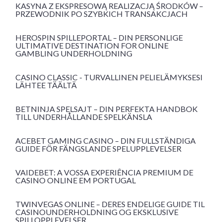
KASYNA Z EKSPRESOWĄ REALIZACJĄ ŚRODKÓW –
PRZEWODNIK PO SZYBKICH TRANSAKCJACH
HEROSPIN SPILLEPORTAL – DIN PERSONLIGE
ULTIMATIVE DESTINATION FOR ONLINE
GAMBLING UNDERHOLDNING
CASINO CLASSIC - TURVALLINEN PELIELÄMYKSESI
LÄHTEE TÄÄLTÄ
BETNINJA SPELSAJT – DIN PERFEKTA HANDBOK
TILL UNDERHÅLLANDE SPELKÄNSLA
ACEBET GAMING CASINO – DIN FULLSTÄNDIGA
GUIDE FÖR FÄNGSLANDE SPELUPPLEVELSER
VAIDEBET: A VOSSA EXPERIÊNCIA PREMIUM DE
CASINO ONLINE EM PORTUGAL
TWINVEGAS ONLINE – DERES ENDELIGE GUIDE TIL
CASINOUNDERHOLDNING OG EKSKLUSIVE
SPILLOPPLEVELSER