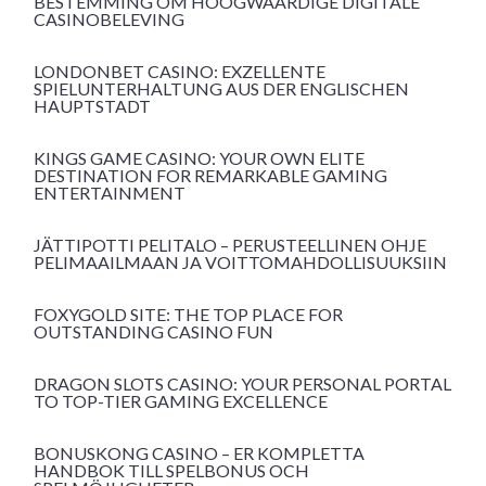
BESTEMMING OM HOOGWAARDIGE DIGITALE
CASINOBELEVING
LONDONBET CASINO: EXZELLENTE
SPIELUNTERHALTUNG AUS DER ENGLISCHEN
HAUPTSTADT
KINGS GAME CASINO: YOUR OWN ELITE
DESTINATION FOR REMARKABLE GAMING
ENTERTAINMENT
JÄTTIPOTTI PELITALO – PERUSTEELLINEN OHJE
PELIMAAILMAAN JA VOITTOMAHDOLLISUUKSIIN
FOXYGOLD SITE: THE TOP PLACE FOR
OUTSTANDING CASINO FUN
DRAGON SLOTS CASINO: YOUR PERSONAL PORTAL
TO TOP-TIER GAMING EXCELLENCE
BONUSKONG CASINO – ER KOMPLETTA
HANDBOK TILL SPELBONUS OCH