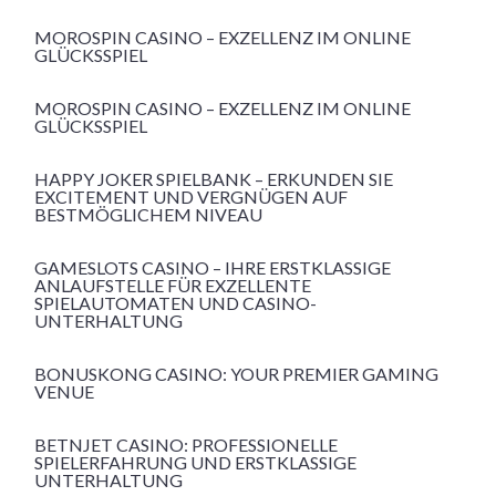
MOROSPIN CASINO – EXZELLENZ IM ONLINE
GLÜCKSSPIEL
MOROSPIN CASINO – EXZELLENZ IM ONLINE
GLÜCKSSPIEL
HAPPY JOKER SPIELBANK – ERKUNDEN SIE
EXCITEMENT UND VERGNÜGEN AUF
BESTMÖGLICHEM NIVEAU
GAMESLOTS CASINO – IHRE ERSTKLASSIGE
ANLAUFSTELLE FÜR EXZELLENTE
SPIELAUTOMATEN UND CASINO-
UNTERHALTUNG
BONUSKONG CASINO: YOUR PREMIER GAMING
VENUE
BETNJET CASINO: PROFESSIONELLE
SPIELERFAHRUNG UND ERSTKLASSIGE
UNTERHALTUNG