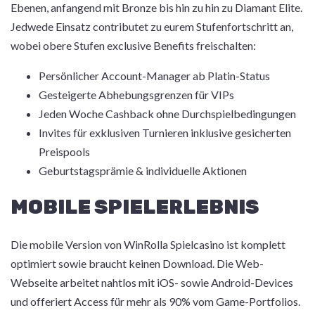
Ebenen, anfangend mit Bronze bis hin zu hin zu Diamant Elite.
Jedwede Einsatz contributet zu eurem Stufenfortschritt an,
wobei obere Stufen exclusive Benefits freischalten:
Persönlicher Account-Manager ab Platin-Status
Gesteigerte Abhebungsgrenzen für VIPs
Jeden Woche Cashback ohne Durchspielbedingungen
Invites für exklusiven Turnieren inklusive gesicherten
Preispools
Geburtstagsprämie & individuelle Aktionen
MOBILE SPIELERLEBNIS
Die mobile Version von WinRolla Spielcasino ist komplett
optimiert sowie braucht keinen Download. Die Web-
Webseite arbeitet nahtlos mit iOS- sowie Android-Devices
und offeriert Access für mehr als 90% vom Game-Portfolios.