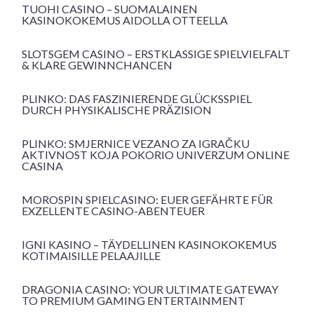
TUOHI CASINO – SUOMALAINEN
KASINOKOKEMUS AIDOLLA OTTEELLA
SLOTSGEM CASINO – ERSTKLASSIGE SPIELVIELFALT
& KLARE GEWINNCHANCEN
PLINKO: DAS FASZINIERENDE GLÜCKSSPIEL
DURCH PHYSIKALISCHE PRÄZISION
PLINKO: SMJERNICE VEZANO ZA IGRAČKU
AKTIVNOST KOJA POKORIO UNIVERZUM ONLINE
CASINA
MOROSPIN SPIELCASINO: EUER GEFÄHRTE FÜR
EXZELLENTE CASINO-ABENTEUER
IGNI KASINO – TÄYDELLINEN KASINOKOKEMUS
KOTIMAISILLE PELAAJILLE
DRAGONIA CASINO: YOUR ULTIMATE GATEWAY
TO PREMIUM GAMING ENTERTAINMENT