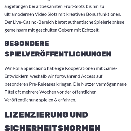
angefangen bei altbekannten Fruit-Slots bis hin zu
ultramodernen Video Slots mit kreativen Bonusfunktionen.
Der Live-Casino-Bereich bietet authentische Spielerlebnisse
gemeinsam mit geschulten Gebern mit Echtzeit.
BESONDERE
SPIELVERÖFFENTLICHUNGEN
WinRolla Spielcasino hat enge Kooperationen mit Game-
Entwicklern, weshalb wir fortwährend Access auf
besonderen Pre-Releases kriegen. Die Nutzer vermögen neue
Titel oft mehrere Wochen vor der öffentlichen
Veröffentlichung spielen & erfahren.
LIZENZIERUNG UND
SICHERHEITSNORMEN