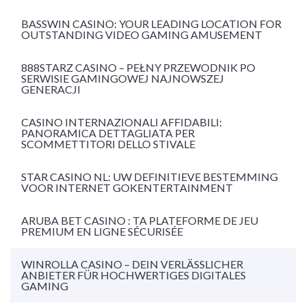
BASSWIN CASINO: YOUR LEADING LOCATION FOR
OUTSTANDING VIDEO GAMING AMUSEMENT
888STARZ CASINO – PEŁNY PRZEWODNIK PO
SERWISIE GAMINGOWEJ NAJNOWSZEJ
GENERACJI
CASINO INTERNAZIONALI AFFIDABILI:
PANORAMICA DETTAGLIATA PER
SCOMMETTITORI DELLO STIVALE
STAR CASINO NL: UW DEFINITIEVE BESTEMMING
VOOR INTERNET GOKENTERTAINMENT
ARUBA BET CASINO : TA PLATEFORME DE JEU
PREMIUM EN LIGNE SÉCURISÉE
WINROLLA CASINO – DEIN VERLÄSSLICHER
ANBIETER FÜR HOCHWERTIGES DIGITALES
GAMING