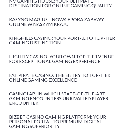
NV GAMING HOUSE: YOUR ULTIMATE
DESTINATION FOR ONLINE GAMING QUALITY
KASYNO MAGIUS – NOWA EPOKA ZABAWY
ONLINE W NASZYM KRAJU
KINGHILLS CASINO: YOUR PORTAL TO TOP-TIER
GAMING DISTINCTION
HIGHFLY CASINO: YOUR OWN TOP-TIER VENUE
FOR EXCEPTIONAL GAMING EXPERIENCE
FAT PIRATE CASINO: THE ENTRY TO TOP-TIER
ONLINE GAMING EXCELLENCE
CASINOLAB: IN WHICH STATE-OF-THE-ART
GAMING ENCOUNTERS UNRIVALLED PLAYER
ENCOUNTER
BIZBET CASINO GAMING PLATFORM: YOUR
PERSONAL PORTAL TO PREMIUM DIGITAL
GAMING SUPERIORITY