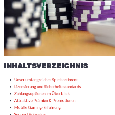
INHALTSVERZEICHNIS
Unser umfangreiches Spielsortiment
Lizensierung und Sicherheitsstandards
Zahlungsoptionen im Überblick
Attraktive Prämien & Promotionen
Mobile Gaming-Erfahrung
Support & Service