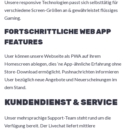
Unsere responsive Technologien passt sich selbsttätig für
verschiedene Screen-Größen an & gewährleistet flüssiges
Gaming.
FORTSCHRITTLICHE WEB APP
FEATURES
User können unsere Webseite als PWA auf ihrem
Homescreen ablegen, dies ‘ne App-ähnliche Erfahrung ohne
Store-Download ermöglicht. Pushnachrichten informieren
User bezüglich neue Angebote und Neuerscheinungen im
dem Stand.
KUNDENDIENST & SERVICE
Unser mehrsprachige Support-Team steht rund um die
Verfügung bereit. Der Livechat liefert mittlere