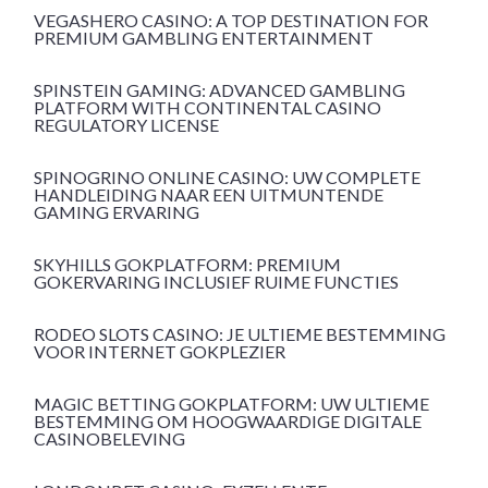
VEGASHERO CASINO: A TOP DESTINATION FOR
PREMIUM GAMBLING ENTERTAINMENT
SPINSTEIN GAMING: ADVANCED GAMBLING
PLATFORM WITH CONTINENTAL CASINO
REGULATORY LICENSE
SPINOGRINO ONLINE CASINO: UW COMPLETE
HANDLEIDING NAAR EEN UITMUNTENDE
GAMING ERVARING
SKYHILLS GOKPLATFORM: PREMIUM
GOKERVARING INCLUSIEF RUIME FUNCTIES
RODEO SLOTS CASINO: JE ULTIEME BESTEMMING
VOOR INTERNET GOKPLEZIER
MAGIC BETTING GOKPLATFORM: UW ULTIEME
BESTEMMING OM HOOGWAARDIGE DIGITALE
CASINOBELEVING