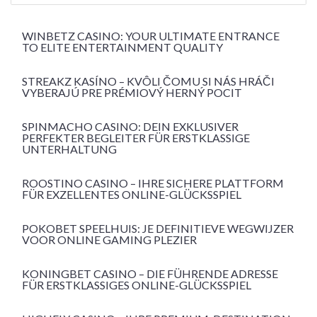
WINBETZ CASINO: YOUR ULTIMATE ENTRANCE
TO ELITE ENTERTAINMENT QUALITY
STREAKZ KASÍNO – KVÔLI ČOMU SI NÁS HRÁČI
VYBERAJÚ PRE PRÉMIOVÝ HERNÝ POCIT
SPINMACHO CASINO: DEIN EXKLUSIVER
PERFEKTER BEGLEITER FÜR ERSTKLASSIGE
UNTERHALTUNG
ROOSTINO CASINO – IHRE SICHERE PLATTFORM
FÜR EXZELLENTES ONLINE-GLÜCKSSPIEL
POKOBET SPEELHUIS: JE DEFINITIEVE WEGWIJZER
VOOR ONLINE GAMING PLEZIER
KONINGBET CASINO – DIE FÜHRENDE ADRESSE
FÜR ERSTKLASSIGES ONLINE-GLÜCKSSPIEL