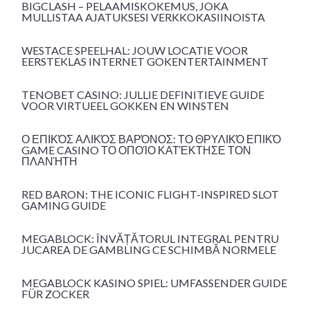
BIGCLASH – PELAAMISKOKEMUS, JOKA
MULLISTAA AJATUKSESI VERKKOKASIINOISTA
WESTACE SPEELHAL: JOUW LOCATIE VOOR
EERSTEKLAS INTERNET GOKENTERTAINMENT
TENOBET CASINO: JULLIE DEFINITIEVE GUIDE
VOOR VIRTUEEL GOKKEN EN WINSTEN
Ο ΕΠΙΚΌΣ ΑΛΙΚΌΣ ΒΑΡΌΝΟΣ: ΤΟ ΘΡΥΛΙΚΌ ΕΠΙΚΌ
GAME CASINO ΤΟ ΟΠΟΊΟ ΚΑΤΈΚΤΗΣΕ ΤΟΝ
ΠΛΑΝΉΤΗ
RED BARON: THE ICONIC FLIGHT-INSPIRED SLOT
GAMING GUIDE
MEGABLOCK: ÎNVĂȚĂTORUL INTEGRAL PENTRU
JUCAREA DE GAMBLING CE SCHIMBĂ NORMELE
MEGABLOCK KASINO SPIEL: UMFASSENDER GUIDE
FÜR ZOCKER