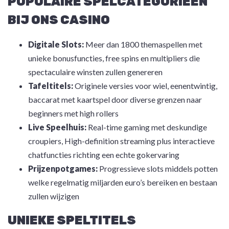
POPULAIRE SPELCATEGORIEËN
BIJ ONS CASINO
Digitale Slots:
Meer dan 1800 themaspellen met
unieke bonusfuncties, free spins en multipliers die
spectaculaire winsten zullen genereren
Tafeltitels:
Originele versies voor wiel, eenentwintig,
baccarat met kaartspel door diverse grenzen naar
beginners met high rollers
Live Speelhuis:
Real-time gaming met deskundige
croupiers, High-definition streaming plus interactieve
chatfuncties richting een echte gokervaring
Prijzenpotgames:
Progressieve slots middels potten
welke regelmatig miljarden euro’s bereiken en bestaan
zullen wijzigen
UNIEKE SPELTITELS