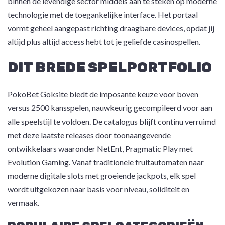
binnen de levendige sector middels aan te steken op moderne
technologie met de toegankelijke interface. Het portaal
vormt geheel aangepast richting draagbare devices, opdat jij
altijd plus altijd access hebt tot je geliefde casinospellen.
DIT BREDE SPELPORTFOLIO
PokoBet Goksite biedt de imposante keuze voor boven
versus 2500 kansspelen, nauwkeurig gecompileerd voor aan
alle speelstijl te voldoen. De catalogus blijft continu verruimd
met deze laatste releases door toonaangevende
ontwikkelaars waaronder NetEnt, Pragmatic Play met
Evolution Gaming. Vanaf traditionele fruitautomaten naar
moderne digitale slots met groeiende jackpots, elk spel
wordt uitgekozen naar basis voor niveau, soliditeit en
vermaak.