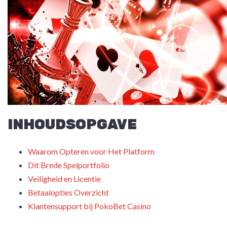
INHOUDSOPGAVE
Waarom Opteren voor Het Platform
Dit Brede Spelportfolio
Veiligheid en Licentie
Betaalopties Overzicht
Klantensupport bij PokoBet Casino