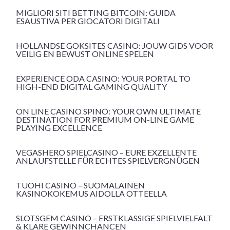
MIGLIORI SITI BETTING BITCOIN: GUIDA
ESAUSTIVA PER GIOCATORI DIGITALI
HOLLANDSE GOKSITES CASINO: JOUW GIDS VOOR
VEILIG EN BEWUST ONLINE SPELEN
EXPERIENCE ODA CASINO: YOUR PORTAL TO
HIGH-END DIGITAL GAMING QUALITY
ON LINE CASINO SPINO: YOUR OWN ULTIMATE
DESTINATION FOR PREMIUM ON-LINE GAME
PLAYING EXCELLENCE
VEGASHERO SPIELCASINO – EURE EXZELLENTE
ANLAUFSTELLE FÜR ECHTES SPIELVERGNÜGEN
TUOHI CASINO – SUOMALAINEN
KASINOKOKEMUS AIDOLLA OTTEELLA
SLOTSGEM CASINO – ERSTKLASSIGE SPIELVIELFALT
& KLARE GEWINNCHANCEN