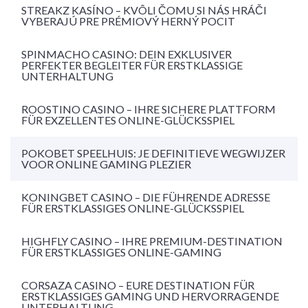
STREAKZ KASÍNO – KVÔLI ČOMU SI NÁS HRÁČI
VYBERAJÚ PRE PRÉMIOVÝ HERNÝ POCIT
SPINMACHO CASINO: DEIN EXKLUSIVER
PERFEKTER BEGLEITER FÜR ERSTKLASSIGE
UNTERHALTUNG
ROOSTINO CASINO – IHRE SICHERE PLATTFORM
FÜR EXZELLENTES ONLINE-GLÜCKSSPIEL
POKOBET SPEELHUIS: JE DEFINITIEVE WEGWIJZER
VOOR ONLINE GAMING PLEZIER
KONINGBET CASINO – DIE FÜHRENDE ADRESSE
FÜR ERSTKLASSIGES ONLINE-GLÜCKSSPIEL
HIGHFLY CASINO – IHRE PREMIUM-DESTINATION
FÜR ERSTKLASSIGES ONLINE-GAMING
CORSAZA CASINO – EURE DESTINATION FÜR
ERSTKLASSIGES GAMING UND HERVORRAGENDE
UNTERHALTUNG