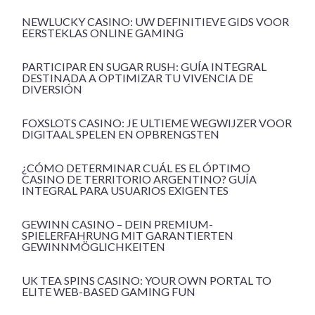
NEWLUCKY CASINO: UW DEFINITIEVE GIDS VOOR
EERSTEKLAS ONLINE GAMING
PARTICIPAR EN SUGAR RUSH: GUÍA INTEGRAL
DESTINADA A OPTIMIZAR TU VIVENCIA DE
DIVERSIÓN
FOXSLOTS CASINO: JE ULTIEME WEGWIJZER VOOR
DIGITAAL SPELEN EN OPBRENGSTEN
¿CÓMO DETERMINAR CUÁL ES EL ÓPTIMO
CASINO DE TERRITORIO ARGENTINO? GUÍA
INTEGRAL PARA USUARIOS EXIGENTES
GEWINN CASINO – DEIN PREMIUM-
SPIELERFAHRUNG MIT GARANTIERTEN
GEWINNMÖGLICHKEITEN
UK TEA SPINS CASINO: YOUR OWN PORTAL TO
ELITE WEB-BASED GAMING FUN