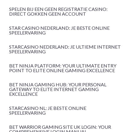
SPELEN BIJ EEN GEEN REGISTRATIE CASINO:
DIRECT GOKKEN GEEN ACCOUNT
STAR CASINO NEDERLAND: JE BESTE ONLINE
SPEELERVARING
STARCASINO NEDERLAND: JE ULTIEME INTERNET
SPEELERVARING
BET NINJA PLATFORM: YOUR ULTIMATE ENTRY
POINT TO ELITE ONLINE GAMING EXCELLENCE
BET NINJA GAMING HUB: YOUR PERSONAL
GATEWAY TO ELITE INTERNET GAMING
EXCELLENCE
STARCASINO NL: JE BESTE ONLINE
SPEELERVARING
BET WARRIOR GAMING SITE UK LOGIN: YOUR
COMPREHENSIVE LOGIN MANUAL