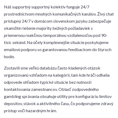
Náš supportný supportný kolektív funguje 24/7
prostredníctvom mnohých komunikačných kanálov. Živý chat
prístupný 24/7 v domácom slovenskom jazyku zabezpečuje
okamžité riešenie majority bežných požiadaviek s
priemernou reakčnou temporálnou vzdialenosťou pod 90-
tisíc sekúnd. Na účely komplexnejšie situácie poskytujeme
emailovú podporu so garantovanou feedbackom do štyroch
hodín.
Zostavili sme veľkú databázu často kladených otázok
organizovanú vzhľadom na kategórií, tam kde hráči odhalia
odpovede ohľadom typické situácie bez nutnosti
kontaktovania zamestnancov. Oblasť zodpovedného
gambling správania obsahuje utility pre konfiguráciu limitov
depositov, stávok a aktivitného času, čo podporujeme zdravý
prístup voči hazardným hrám.