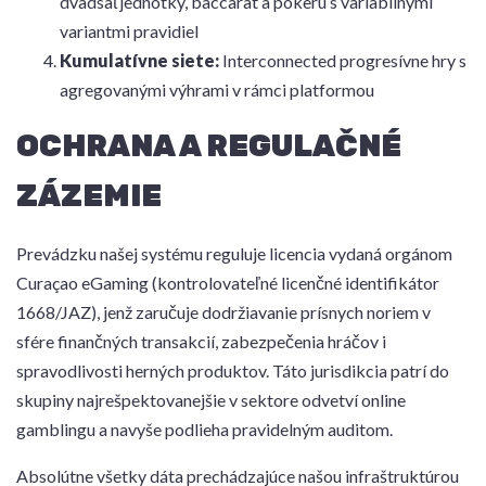
dvadsaťjednotky, baccarat a pokeru s variabilnými
variantmi pravidiel
Kumulatívne siete:
Interconnected progresívne hry s
agregovanými výhrami v rámci platformou
OCHRANA A REGULAČNÉ
ZÁZEMIE
Prevádzku našej systému reguluje licencia vydaná orgánom
Curaçao eGaming (kontrolovateľné licenčné identifikátor
1668/JAZ), jenž zaručuje dodržiavanie prísnych noriem v
sfére finančných transakcií, zabezpečenia hráčov i
spravodlivosti herných produktov. Táto jurisdikcia patrí do
skupiny najrešpektovanejšie v sektore odvetví online
gamblingu a navyše podlieha pravidelným auditom.
Absolútne všetky dáta prechádzajúce našou infraštruktúrou