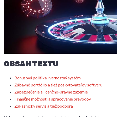
OBSAH TEXTU
Bonusová politika i vernostný systém
Zábavné portfólio a tiež poskytovateľov softvéru
Zabezpečenie a licenčno-právne zázemie
Finančné možnosti a spracovanie prevodov
Zákaznícky servis a tiež podpora