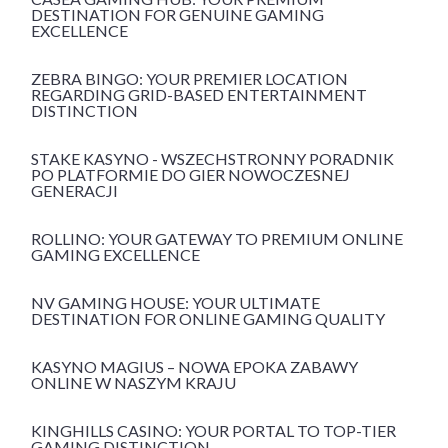
DESTINATION FOR GENUINE GAMING
EXCELLENCE
ZEBRA BINGO: YOUR PREMIER LOCATION
REGARDING GRID-BASED ENTERTAINMENT
DISTINCTION
STAKE KASYNO - WSZECHSTRONNY PORADNIK
PO PLATFORMIE DO GIER NOWOCZESNEJ
GENERACJI
ROLLINO: YOUR GATEWAY TO PREMIUM ONLINE
GAMING EXCELLENCE
NV GAMING HOUSE: YOUR ULTIMATE
DESTINATION FOR ONLINE GAMING QUALITY
KASYNO MAGIUS – NOWA EPOKA ZABAWY
ONLINE W NASZYM KRAJU
KINGHILLS CASINO: YOUR PORTAL TO TOP-TIER
GAMING DISTINCTION