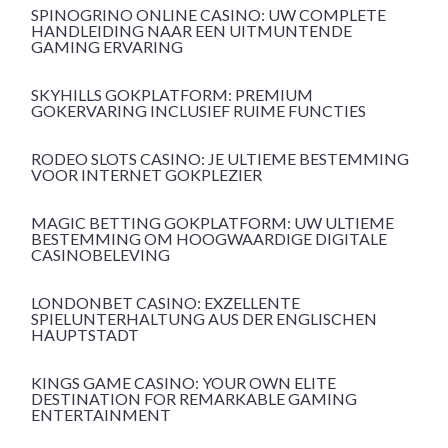
SPINOGRINO ONLINE CASINO: UW COMPLETE
HANDLEIDING NAAR EEN UITMUNTENDE
GAMING ERVARING
SKYHILLS GOKPLATFORM: PREMIUM
GOKERVARING INCLUSIEF RUIME FUNCTIES
RODEO SLOTS CASINO: JE ULTIEME BESTEMMING
VOOR INTERNET GOKPLEZIER
MAGIC BETTING GOKPLATFORM: UW ULTIEME
BESTEMMING OM HOOGWAARDIGE DIGITALE
CASINOBELEVING
LONDONBET CASINO: EXZELLENTE
SPIELUNTERHALTUNG AUS DER ENGLISCHEN
HAUPTSTADT
KINGS GAME CASINO: YOUR OWN ELITE
DESTINATION FOR REMARKABLE GAMING
ENTERTAINMENT