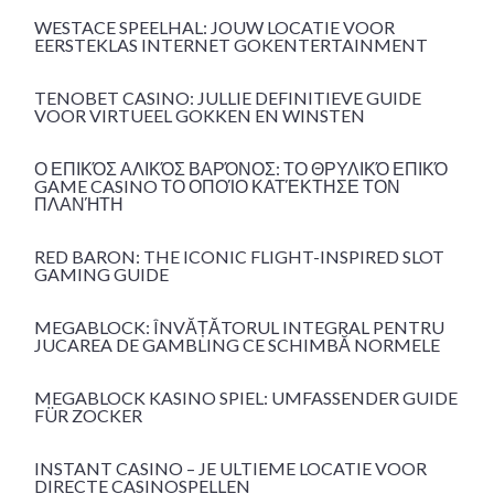
WESTACE SPEELHAL: JOUW LOCATIE VOOR
EERSTEKLAS INTERNET GOKENTERTAINMENT
TENOBET CASINO: JULLIE DEFINITIEVE GUIDE
VOOR VIRTUEEL GOKKEN EN WINSTEN
Ο ΕΠΙΚΌΣ ΑΛΙΚΌΣ ΒΑΡΌΝΟΣ: ΤΟ ΘΡΥΛΙΚΌ ΕΠΙΚΌ
GAME CASINO ΤΟ ΟΠΟΊΟ ΚΑΤΈΚΤΗΣΕ ΤΟΝ
ΠΛΑΝΉΤΗ
RED BARON: THE ICONIC FLIGHT-INSPIRED SLOT
GAMING GUIDE
MEGABLOCK: ÎNVĂȚĂTORUL INTEGRAL PENTRU
JUCAREA DE GAMBLING CE SCHIMBĂ NORMELE
MEGABLOCK KASINO SPIEL: UMFASSENDER GUIDE
FÜR ZOCKER
INSTANT CASINO – JE ULTIEME LOCATIE VOOR
DIRECTE CASINOSPELLEN