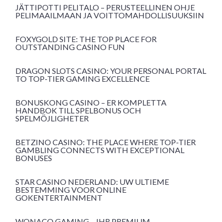
JÄTTIPOTTI PELITALO – PERUSTEELLINEN OHJE
PELIMAAILMAAN JA VOITTOMAHDOLLISUUKSIIN
FOXYGOLD SITE: THE TOP PLACE FOR
OUTSTANDING CASINO FUN
DRAGON SLOTS CASINO: YOUR PERSONAL PORTAL
TO TOP-TIER GAMING EXCELLENCE
BONUSKONG CASINO – ER KOMPLETTA
HANDBOK TILL SPELBONUS OCH
SPELMÖJLIGHETER
BETZINO CASINO: THE PLACE WHERE TOP-TIER
GAMBLING CONNECTS WITH EXCEPTIONAL
BONUSES
STAR CASINO NEDERLAND: UW ULTIEME
BESTEMMING VOOR ONLINE
GOKENTERTAINMENT
WONACO GAMING – IHR PREMIUM-