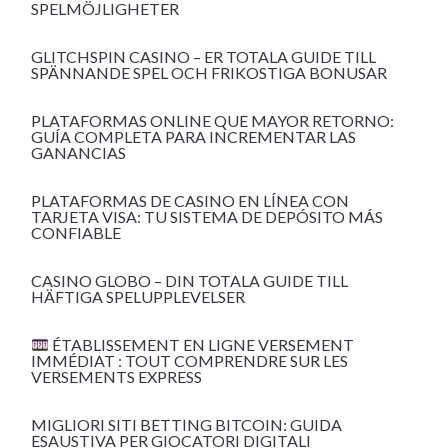
SPELMÖJLIGHETER
GLITCHSPIN CASINO – ER TOTALA GUIDE TILL
SPÄNNANDE SPEL OCH FRIKOSTIGA BONUSAR
PLATAFORMAS ONLINE QUE MAYOR RETORNO:
GUÍA COMPLETA PARA INCREMENTAR LAS
GANANCIAS
PLATAFORMAS DE CASINO EN LÍNEA CON
TARJETA VISA: TU SISTEMA DE DEPÓSITO MÁS
CONFIABLE
CASINO GLOBO – DIN TOTALA GUIDE TILL
HÄFTIGA SPELUPPLEVELSER
ÉTABLISSEMENT EN LIGNE VERSEMENT
IMMÉDIAT : TOUT COMPRENDRE SUR LES
VERSEMENTS EXPRESS
MIGLIORI SITI BETTING BITCOIN: GUIDA
ESAUSTIVA PER GIOCATORI DIGITALI