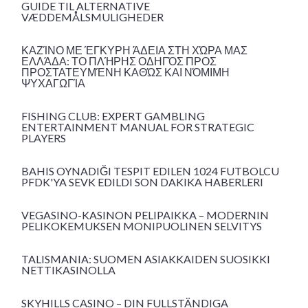
GUIDE TIL ALTERNATIVE
VÆDDEMÅLSMULIGHEDER
ΚΑΖΊΝΟ ΜΕ ΈΓΚΥΡΗ ΆΔΕΙΑ ΣΤΗ ΧΏΡΑ ΜΑΣ
ΕΛΛΆΔΑ: ΤΟ ΠΛΉΡΗΣ ΟΔΗΓΌΣ ΠΡΟΣ
ΠΡΟΣΤΑΤΕΥΜΈΝΗ ΚΑΘΏΣ ΚΑΙ ΝΌΜΙΜΗ
ΨΥΧΑΓΩΓΊΑ
FISHING CLUB: EXPERT GAMBLING
ENTERTAINMENT MANUAL FOR STRATEGIC
PLAYERS
BAHIS OYNADIĞI TESPIT EDILEN 1024 FUTBOLCU
PFDK'YA SEVK EDILDI SON DAKIKA HABERLERI
VEGASINO-KASINON PELIPAIKKA – MODERNIN
PELIKOKEMUKSEN MONIPUOLINEN SELVITYS
TALISMANIA: SUOMEN ASIAKKAIDEN SUOSIKKI
NETTIKASINOLLA
SKYHILLS CASINO – DIN FULLSTÄNDIGA