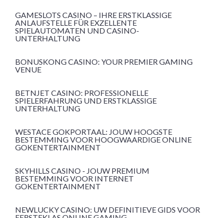
GAMESLOTS CASINO – IHRE ERSTKLASSIGE
ANLAUFSTELLE FÜR EXZELLENTE
SPIELAUTOMATEN UND CASINO-
UNTERHALTUNG
BONUSKONG CASINO: YOUR PREMIER GAMING
VENUE
BETNJET CASINO: PROFESSIONELLE
SPIELERFAHRUNG UND ERSTKLASSIGE
UNTERHALTUNG
WESTACE GOKPORTAAL: JOUW HOOGSTE
BESTEMMING VOOR HOOGWAARDIGE ONLINE
GOKENTERTAINMENT
SKYHILLS CASINO - JOUW PREMIUM
BESTEMMING VOOR INTERNET
GOKENTERTAINMENT
NEWLUCKY CASINO: UW DEFINITIEVE GIDS VOOR
EERSTEKLAS ONLINE GAMING