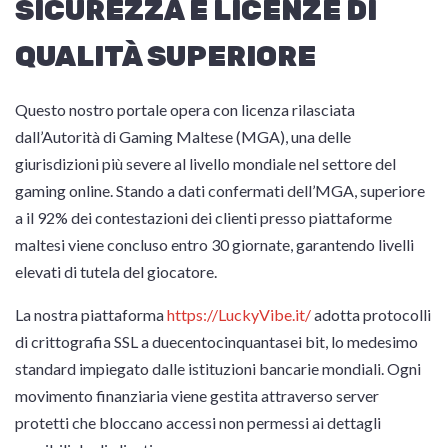
SICUREZZA E LICENZE DI
QUALITÀ SUPERIORE
Questo nostro portale opera con licenza rilasciata
dall’Autorità di Gaming Maltese (MGA), una delle
giurisdizioni più severe al livello mondiale nel settore del
gaming online. Stando a dati confermati dell’MGA, superiore
a il 92% dei contestazioni dei clienti presso piattaforme
maltesi viene concluso entro 30 giornate, garantendo livelli
elevati di tutela del giocatore.
La nostra piattaforma
https://LuckyVibe.it/
adotta protocolli
di crittografia SSL a duecentocinquantasei bit, lo medesimo
standard impiegato dalle istituzioni bancarie mondiali. Ogni
movimento finanziaria viene gestita attraverso server
protetti che bloccano accessi non permessi ai dettagli