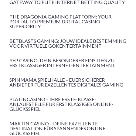
GATEWAY TO ELITE INTERNET BETTING QUALITY
THE DRAGONIA GAMING PLATFORM: YOUR
PORTAL TO PREMIUM DIGITAL CASINO
SUPERIORITY
BETBLASTS GAMING: JOUW IDEALE BESTEMMING
VOOR VIRTUELE GOKENTERTAINMENT
YEP CASINO: DEIN BESONDERER EINSTIEG ZU
ERSTKLASSIGER INTERNET-ENTERTAINMENT
SPINMAMA SPIELHALLE – EUER SICHERER
ANBIETER FÜR EXZELLENTES DIGITALES GAMING
PLATINCASINO – IHRE ERSTE-KLASSE-
ANLAUFSTELLE FÜR ERSTKLASSIGES ONLINE-
GLÜCKSSPIEL
MARTIN CASINO – DEINE EXZELLENTE
DESTINATION FÜR SPANNENDES ONLINE-
GLÜCKSSPIEL