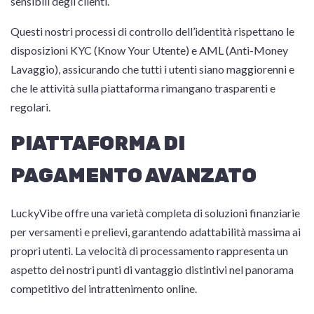
sensibili degli clienti.
Questi nostri processi di controllo dell’identità rispettano le
disposizioni KYC (Know Your Utente) e AML (Anti-Money
Lavaggio), assicurando che tutti i utenti siano maggiorenni e
che le attività sulla piattaforma rimangano trasparenti e
regolari.
PIATTAFORMA DI
PAGAMENTO AVANZATO
LuckyVibe offre una varietà completa di soluzioni finanziarie
per versamenti e prelievi, garantendo adattabilità massima ai
propri utenti. La velocità di processamento rappresenta un
aspetto dei nostri punti di vantaggio distintivi nel panorama
competitivo del intrattenimento online.