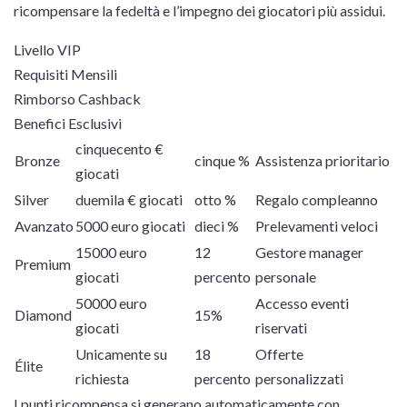
ricompensare la fedeltà e l’impegno dei giocatori più assidui.
Livello VIP
Requisiti Mensili
Rimborso Cashback
Benefici Esclusivi
cinquecento €
Bronze
cinque %
Assistenza prioritario
giocati
Silver
duemila € giocati
otto %
Regalo compleanno
Avanzato
5000 euro giocati
dieci %
Prelevamenti veloci
15000 euro
12
Gestore manager
Premium
giocati
percento
personale
50000 euro
Accesso eventi
Diamond
15%
giocati
riservati
Unicamente su
18
Offerte
Élite
richiesta
percento
personalizzati
I punti ricompensa si generano automaticamente con