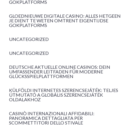
GOKPLATFORMS
GLOEDNIEUWE DIGITALE CASINO: ALLES HETGEEN
JE DIENT TE WETEN OMTRENT EIGENTIJDSE
GOKPLATFORMS
UNCATEGORIZED
UNCATEGORIZED
DEUTSCHE AKTUELLE ONLINE CASINOS: DEIN
UMFASSENDER LEITFADEN FÜR MODERNE
GLÜCKSSPIELPLATTFORMEN
KÜLFÖLDI INTERNETES SZERENCSEJÁTÉK: TELJES
ÚTMUTATÓ A GLOBÁLIS SZERENCSEJÁTÉK
OLDALAKHOZ
CASINÒ INTERNAZIONALI AFFIDABILI:
PANORAMICA DETTAGLIATA PER
SCOMMETTITORI DELLO STIVALE