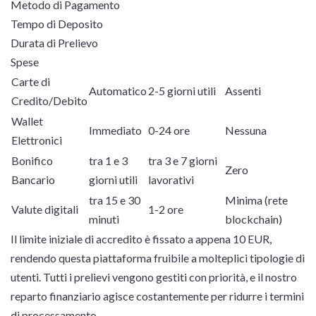
Metodo di Pagamento
Tempo di Deposito
Durata di Prelievo
Spese
Carte di
Automatico
2-5 giorni utili
Assenti
Credito/Debito
Wallet
Immediato
0-24 ore
Nessuna
Elettronici
Bonifico
tra 1 e 3
tra 3 e 7 giorni
Zero
Bancario
giorni utili
lavorativi
tra 15 e 30
Minima (rete
Valute digitali
1-2 ore
minuti
blockchain)
Il limite iniziale di accredito è fissato a appena 10 EUR,
rendendo questa piattaforma fruibile a molteplici tipologie di
utenti. Tutti i prelievi vengono gestiti con priorità, e il nostro
reparto finanziario agisce costantemente per ridurre i termini
di processamento.