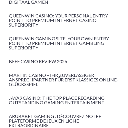
DIGITAAL GAMEN
QUEENWIN CASINO: YOUR PERSONAL ENTRY
POINT TO PREMIUM INTERNET CASINO
SUPERIORITY
QUEENWIN GAMING SITE: YOUR OWN ENTRY
POINT TO PREMIUM INTERNET GAMBLING
SUPERIORITY
BEEF CASINO REVIEW 2026
MARTIN CASINO – IHR ZUVERLÄSSIGER
ANSPRECHPARTNER FÜR ERSTKLASSIGES ONLINE-
GLÜCKSSPIEL
JAYA9 CASINO: THE TOP PLACE REGARDING
OUTSTANDING GAMING ENTERTAINMENT
ARUBABET GAMING : DÉCOUVREZ NOTRE
PLATEFORME DE JEUX EN LIGNE
EXTRAORDINAIRE