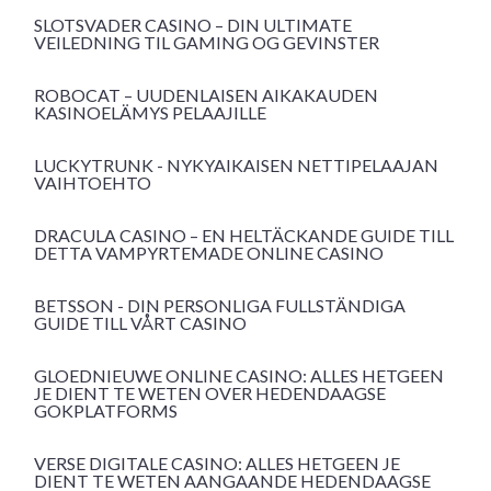
SLOTSVADER CASINO – DIN ULTIMATE
VEILEDNING TIL GAMING OG GEVINSTER
ROBOCAT – UUDENLAISEN AIKAKAUDEN
KASINOELÄMYS PELAAJILLE
LUCKYTRUNK - NYKYAIKAISEN NETTIPELAAJAN
VAIHTOEHTO
DRACULA CASINO – EN HELTÄCKANDE GUIDE TILL
DETTA VAMPYRTEMADE ONLINE CASINO
BETSSON - DIN PERSONLIGA FULLSTÄNDIGA
GUIDE TILL VÅRT CASINO
GLOEDNIEUWE ONLINE CASINO: ALLES HETGEEN
JE DIENT TE WETEN OVER HEDENDAAGSE
GOKPLATFORMS
VERSE DIGITALE CASINO: ALLES HETGEEN JE
DIENT TE WETEN AANGAANDE HEDENDAAGSE