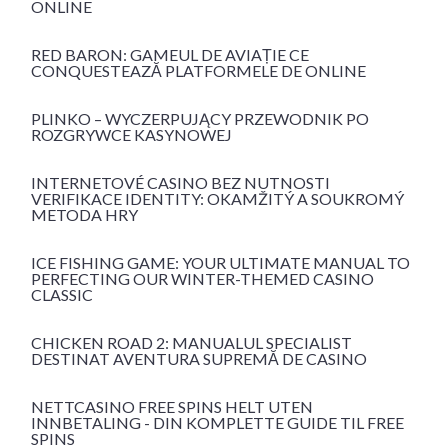
ONLINE
RED BARON: GAMEUL DE AVIAȚIE CE
CONQUESTEAZĂ PLATFORMELE DE ONLINE
PLINKO – WYCZERPUJĄCY PRZEWODNIK PO
ROZGRYWCE KASYNOWEJ
INTERNETOVÉ CASINO BEZ NUTNOSTI
VERIFIKACE IDENTITY: OKAMŽITÝ A SOUKROMÝ
METODA HRY
ICE FISHING GAME: YOUR ULTIMATE MANUAL TO
PERFECTING OUR WINTER-THEMED CASINO
CLASSIC
CHICKEN ROAD 2: MANUALUL SPECIALIST
DESTINAT AVENTURA SUPREMĂ DE CASINO
NETTCASINO FREE SPINS HELT UTEN
INNBETALING - DIN KOMPLETTE GUIDE TIL FREE
SPINS