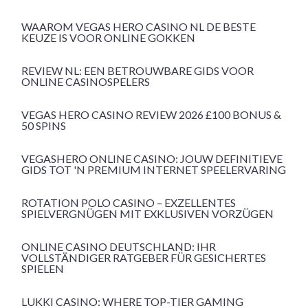
WAAROM VEGAS HERO CASINO NL DE BESTE
KEUZE IS VOOR ONLINE GOKKEN
REVIEW NL: EEN BETROUWBARE GIDS VOOR
ONLINE CASINOSPELERS
VEGAS HERO CASINO REVIEW 2026 £100 BONUS &
50 SPINS
VEGASHERO ONLINE CASINO: JOUW DEFINITIEVE
GIDS TOT 'N PREMIUM INTERNET SPEELERVARING
ROTATION POLO CASINO – EXZELLENTES
SPIELVERGNÜGEN MIT EXKLUSIVEN VORZÜGEN
ONLINE CASINO DEUTSCHLAND: IHR
VOLLSTÄNDIGER RATGEBER FÜR GESICHERTES
SPIELEN
LUKKI CASINO: WHERE TOP-TIER GAMING