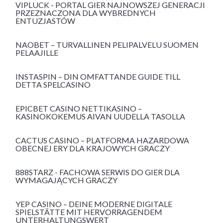
VIPLUCK - PORTAL GIER NAJNOWSZEJ GENERACJI
PRZEZNACZONA DLA WYBREDNYCH
ENTUZJASTÓW
NAOBET – TURVALLINEN PELIPALVELU SUOMEN
PELAAJILLE
INSTASPIN – DIN OMFATTANDE GUIDE TILL
DETTA SPELCASINO
EPICBET CASINO NETTIKASINO –
KASINOKOKEMUS AIVAN UUDELLA TASOLLA
CACTUS CASINO – PLATFORMA HAZARDOWA
OBECNEJ ERY DLA KRAJOWYCH GRACZY
888STARZ - FACHOWA SERWIS DO GIER DLA
WYMAGAJĄCYCH GRACZY
YEP CASINO – DEINE MODERNE DIGITALE
SPIELSTÄTTE MIT HERVORRAGENDEM
UNTERHALTUNGSWERT