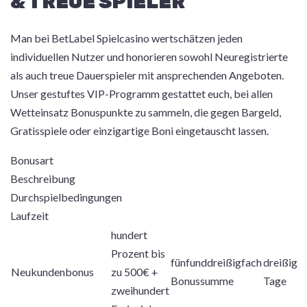
& TREUE SPIELER
Man bei BetLabel Spielcasino wertschätzen jeden
individuellen Nutzer und honorieren sowohl Neuregistrierte
als auch treue Dauerspieler mit ansprechenden Angeboten.
Unser gestuftes VIP-Programm gestattet euch, bei allen
Wetteinsatz Bonuspunkte zu sammeln, die gegen Bargeld,
Gratisspiele oder einzigartige Boni eingetauscht lassen.
Bonusart
Beschreibung
Durchspielbedingungen
Laufzeit
hundert
Prozent bis
fünfunddreißigfach
dreißig
Neukundenbonus
zu 500€ +
Bonussumme
Tage
zweihundert