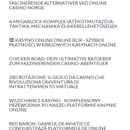
FASCINERENDE ALTERNATIVER VED ONLINE
CASINO NORGE
A MEGABLOCK KOMPLEX JÁTÉKÚTMUTATÓJA:
TAKTIKA, MECHANIKA ÉS SIKERES LEHETŐSÉGEK
KASYNO ONLINE ONLINE BLIK - SZYBKIE
PŁATNOŚCI W KRAJOWYCH KASYNACH ONLINE
CHICKEN ROAD: DEIN ULTIMATIVE RATGEBER
ZUM FASZINIERENDEN CASINO-ABENTEUER
24D ROTAZIONE: IL GIOCO DA CASINO CHE
RIVOLUZIONA L'AVVENTURA DI
INTRATTENIMENTO VIRTUALE
WILDCHANCE KASYNO - KOMPLEKSOWY
PRZEWODNIK PO NASZEJ PLATFORMIE KASYNIE
ONLINE
RED BARON: GAMEUL DE AVIAȚIE CE
CONQUESTEAZĂ PLATFORMELE DE ONLINE