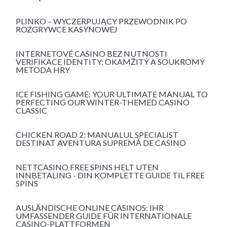
PLINKO – WYCZERPUJĄCY PRZEWODNIK PO
ROZGRYWCE KASYNOWEJ
INTERNETOVÉ CASINO BEZ NUTNOSTI
VERIFIKACE IDENTITY: OKAMŽITÝ A SOUKROMÝ
METODA HRY
ICE FISHING GAME: YOUR ULTIMATE MANUAL TO
PERFECTING OUR WINTER-THEMED CASINO
CLASSIC
CHICKEN ROAD 2: MANUALUL SPECIALIST
DESTINAT AVENTURA SUPREMĂ DE CASINO
NETTCASINO FREE SPINS HELT UTEN
INNBETALING - DIN KOMPLETTE GUIDE TIL FREE
SPINS
AUSLÄNDISCHE ONLINE CASINOS: IHR
UMFASSENDER GUIDE FÜR INTERNATIONALE
CASINO-PLATTFORMEN