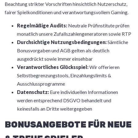
Beachtung strikter Vorschriften hinsichtlich Nutzerschutz,
fairer Spielkonditionen und verantwortungsvollem Gaming.
Regelmäßige Audits:
Neutrale Prüfinstitute prüfen
monatlich unsere Zufallszahlengeneratoren sowie RTP
Durchsichtige Nutzungsbedingungen:
Sämtliche
Bonusvorgaben und AGB gelten als deutlich
ausgedrückt sowie immer einsehbar
Verantwortliches Glücksspiel:
Wir offerieren
Selbstbegrenzungstools, Einzahlungslimits &
Ausschlussprogramme
Datenschutz:
Eure individuellen Informationen
werden entsprechend DSGVO behandelt und
keinesfalls an Dritte weitergegeben
BONUSANGEBOTE FÜR NEUE