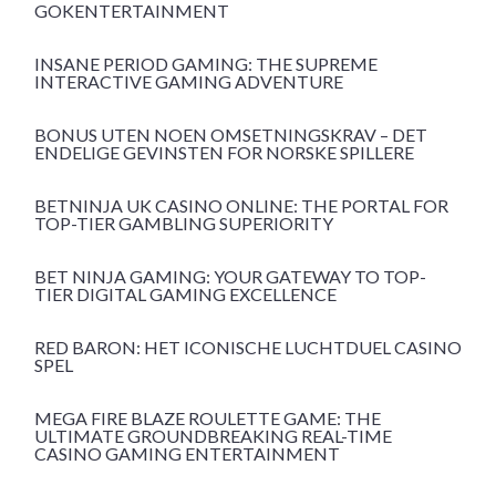
GOKENTERTAINMENT
INSANE PERIOD GAMING: THE SUPREME
INTERACTIVE GAMING ADVENTURE
BONUS UTEN NOEN OMSETNINGSKRAV – DET
ENDELIGE GEVINSTEN FOR NORSKE SPILLERE
BETNINJA UK CASINO ONLINE: THE PORTAL FOR
TOP-TIER GAMBLING SUPERIORITY
BET NINJA GAMING: YOUR GATEWAY TO TOP-
TIER DIGITAL GAMING EXCELLENCE
RED BARON: HET ICONISCHE LUCHTDUEL CASINO
SPEL
MEGA FIRE BLAZE ROULETTE GAME: THE
ULTIMATE GROUNDBREAKING REAL-TIME
CASINO GAMING ENTERTAINMENT