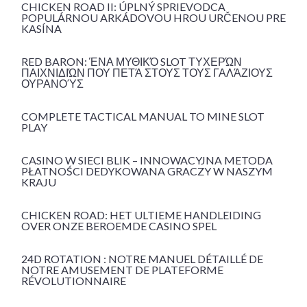
CHICKEN ROAD II: ÚPLNÝ SPRIEVODCA
POPULÁRNOU ARKÁDOVOU HROU URČENOU PRE
KASÍNA
RED BARON: ΈΝΑ ΜΥΘΙΚΌ SLOT ΤΥΧΕΡΏΝ
ΠΑΙΧΝΙΔΙΏΝ ΠΟΥ ΠΕΤΆ ΣΤΟΥΣ ΤΟΥΣ ΓΑΛΆΖΙΟΥΣ
ΟΥΡΑΝΟΎΣ
COMPLETE TACTICAL MANUAL TO MINE SLOT
PLAY
CASINO W SIECI BLIK – INNOWACYJNA METODA
PŁATNOŚCI DEDYKOWANA GRACZY W NASZYM
KRAJU
CHICKEN ROAD: HET ULTIEME HANDLEIDING
OVER ONZE BEROEMDE CASINO SPEL
24D ROTATION : NOTRE MANUEL DÉTAILLÉ DE
NOTRE AMUSEMENT DE PLATEFORME
RÉVOLUTIONNAIRE