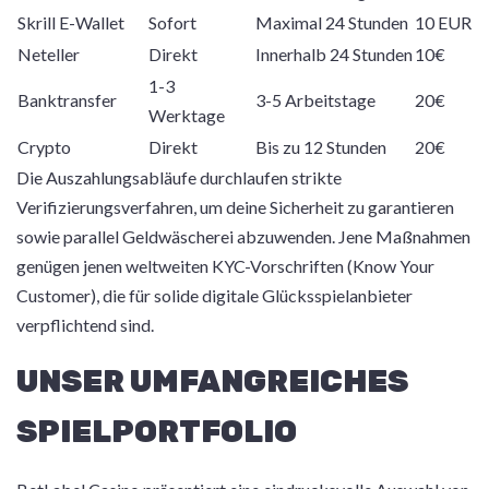
Skrill E-Wallet
Sofort
Maximal 24 Stunden
10 EUR
Neteller
Direkt
Innerhalb 24 Stunden
10€
1-3
Banktransfer
3-5 Arbeitstage
20€
Werktage
Crypto
Direkt
Bis zu 12 Stunden
20€
Die Auszahlungsabläufe durchlaufen strikte
Verifizierungsverfahren, um deine Sicherheit zu garantieren
sowie parallel Geldwäscherei abzuwenden. Jene Maßnahmen
genügen jenen weltweiten KYC-Vorschriften (Know Your
Customer), die für solide digitale Glücksspielanbieter
verpflichtend sind.
UNSER UMFANGREICHES
SPIELPORTFOLIO