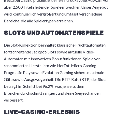
BetLabel Casino präsentiert eine eindrucksvolle Auswahl von
über 2.500 Titeln leitender Spieleentwickler. Unser Angebot
wird kontinuierlich vergrößert und umfasst verschiedene
Bereiche, die alle Spielertypen erreichen.
SLOTS UND AUTOMATENSPIELE
Die Slot-Kollektion beinhaltet klassische Fruchtautomaten,
fortschreitende Jackpot-Slots sowie aktuelle Video-
Automaten mit innovativen Bonusfunktionen. Spiele von
renommierten Herstellern wie NetEnt, Micro Gaming,
Pragmatic Play sowie Evolution Gaming sichern maximale
Güte sowie Ausgewogenheit. Die RTP-Rate (RTP) der Slots
beträgt im Schnitt bei 96,2%, was jenseits dem
Branchendurchschnitt rangiert und deine Siegeschancen
verbessert.
LIVE-CASINO-ERLEBNIS