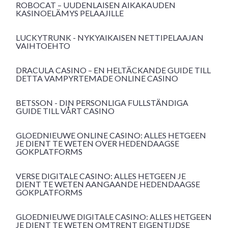
ROBOCAT – UUDENLAISEN AIKAKAUDEN
KASINOELÄMYS PELAAJILLE
LUCKYTRUNK - NYKYAIKAISEN NETTIPELAAJAN
VAIHTOEHTO
DRACULA CASINO – EN HELTÄCKANDE GUIDE TILL
DETTA VAMPYRTEMADE ONLINE CASINO
BETSSON - DIN PERSONLIGA FULLSTÄNDIGA
GUIDE TILL VÅRT CASINO
GLOEDNIEUWE ONLINE CASINO: ALLES HETGEEN
JE DIENT TE WETEN OVER HEDENDAAGSE
GOKPLATFORMS
VERSE DIGITALE CASINO: ALLES HETGEEN JE
DIENT TE WETEN AANGAANDE HEDENDAAGSE
GOKPLATFORMS
GLOEDNIEUWE DIGITALE CASINO: ALLES HETGEEN
JE DIENT TE WETEN OMTRENT EIGENTIJDSE