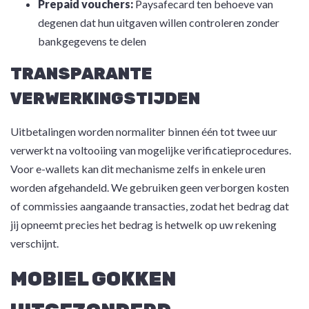
Prepaid vouchers:
Paysafecard ten behoeve van
degenen dat hun uitgaven willen controleren zonder
bankgegevens te delen
TRANSPARANTE
VERWERKINGSTIJDEN
Uitbetalingen worden normaliter binnen één tot twee uur
verwerkt na voltooiing van mogelijke verificatieprocedures.
Voor e-wallets kan dit mechanisme zelfs in enkele uren
worden afgehandeld. We gebruiken geen verborgen kosten
of commissies aangaande transacties, zodat het bedrag dat
jij opneemt precies het bedrag is hetwelk op uw rekening
verschijnt.
MOBIEL GOKKEN