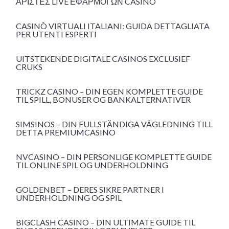
ΆΡΙΣΤΕΣ LIVE ΕΦΑΡΜΟΓΏΝ CASINO
CASINÒ VIRTUALI ITALIANI: GUIDA DETTAGLIATA
PER UTENTI ESPERTI
UITSTEKENDE DIGITALE CASINOS EXCLUSIEF
CRUKS
TRICKZ CASINO – DIN EGEN KOMPLETTE GUIDE
TIL SPILL, BONUSER OG BANKALTERNATIVER
SIMSINOS – DIN FULLSTÄNDIGA VÄGLEDNING TILL
DETTA PREMIUMCASINO
NVCASINO – DIN PERSONLIGE KOMPLETTE GUIDE
TIL ONLINE SPIL OG UNDERHOLDNING
GOLDENBET – DERES SIKRE PARTNER I
UNDERHOLDNING OG SPIL
BIGCLASH CASINO – DIN ULTIMATE GUIDE TIL