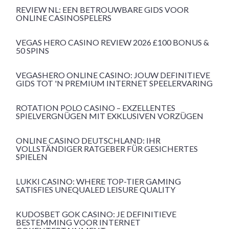
REVIEW NL: EEN BETROUWBARE GIDS VOOR
ONLINE CASINOSPELERS
VEGAS HERO CASINO REVIEW 2026 £100 BONUS &
50 SPINS
VEGASHERO ONLINE CASINO: JOUW DEFINITIEVE
GIDS TOT 'N PREMIUM INTERNET SPEELERVARING
ROTATION POLO CASINO – EXZELLENTES
SPIELVERGNÜGEN MIT EXKLUSIVEN VORZÜGEN
ONLINE CASINO DEUTSCHLAND: IHR
VOLLSTÄNDIGER RATGEBER FÜR GESICHERTES
SPIELEN
LUKKI CASINO: WHERE TOP-TIER GAMING
SATISFIES UNEQUALED LEISURE QUALITY
KUDOSBET GOK CASINO: JE DEFINITIEVE
BESTEMMING VOOR INTERNET