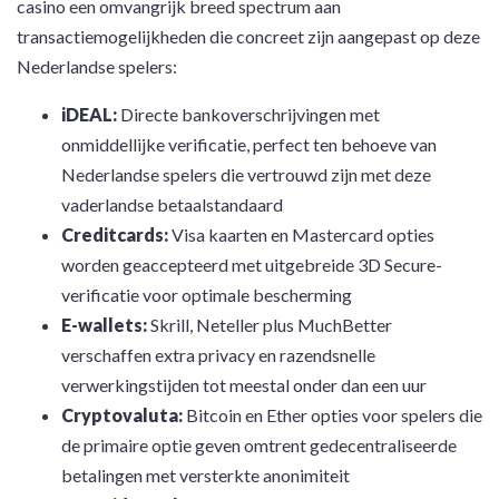
casino een omvangrijk breed spectrum aan
transactiemogelijkheden die concreet zijn aangepast op deze
Nederlandse spelers:
iDEAL:
Directe bankoverschrijvingen met
onmiddellijke verificatie, perfect ten behoeve van
Nederlandse spelers die vertrouwd zijn met deze
vaderlandse betaalstandaard
Creditcards:
Visa kaarten en Mastercard opties
worden geaccepteerd met uitgebreide 3D Secure-
verificatie voor optimale bescherming
E-wallets:
Skrill, Neteller plus MuchBetter
verschaffen extra privacy en razendsnelle
verwerkingstijden tot meestal onder dan een uur
Cryptovaluta:
Bitcoin en Ether opties voor spelers die
de primaire optie geven omtrent gedecentraliseerde
betalingen met versterkte anonimiteit