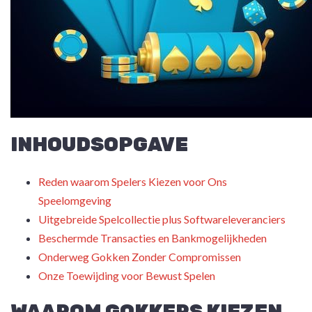
INHOUDSOPGAVE
Reden waarom Spelers Kiezen voor Ons
Speelomgeving
Uitgebreide Spelcollectie plus Softwareleveranciers
Beschermde Transacties en Bankmogelijkheden
Onderweg Gokken Zonder Compromissen
Onze Toewijding voor Bewust Spelen
WAAROM GOKKERS KIEZEN