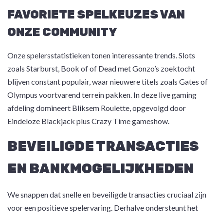
FAVORIETE SPELKEUZES VAN
ONZE COMMUNITY
Onze spelersstatistieken tonen interessante trends. Slots
zoals Starburst, Book of of Dead met Gonzo’s zoektocht
blijven constant populair, waar nieuwere titels zoals Gates of
Olympus voortvarend terrein pakken. In deze live gaming
afdeling domineert Bliksem Roulette, opgevolgd door
Eindeloze Blackjack plus Crazy Time gameshow.
BEVEILIGDE TRANSACTIES
EN BANKMOGELIJKHEDEN
We snappen dat snelle en beveiligde transacties cruciaal zijn
voor een positieve spelervaring. Derhalve ondersteunt het