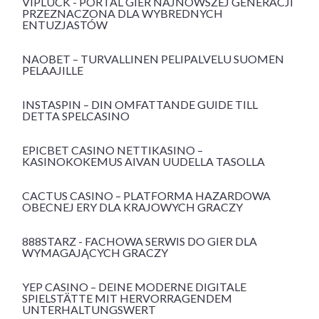
VIPLUCK - PORTAL GIER NAJNOWSZEJ GENERACJI
PRZEZNACZONA DLA WYBREDNYCH
ENTUZJASTÓW
NAOBET – TURVALLINEN PELIPALVELU SUOMEN
PELAAJILLE
INSTASPIN – DIN OMFATTANDE GUIDE TILL
DETTA SPELCASINO
EPICBET CASINO NETTIKASINO –
KASINOKOKEMUS AIVAN UUDELLA TASOLLA
CACTUS CASINO – PLATFORMA HAZARDOWA
OBECNEJ ERY DLA KRAJOWYCH GRACZY
888STARZ - FACHOWA SERWIS DO GIER DLA
WYMAGAJĄCYCH GRACZY
YEP CASINO – DEINE MODERNE DIGITALE
SPIELSTÄTTE MIT HERVORRAGENDEM
UNTERHALTUNGSWERT