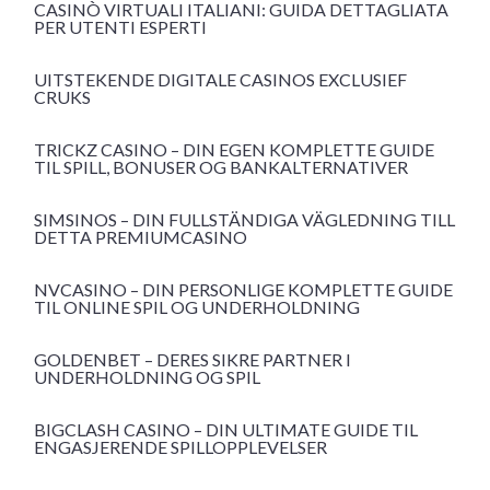
CASINÒ VIRTUALI ITALIANI: GUIDA DETTAGLIATA
PER UTENTI ESPERTI
UITSTEKENDE DIGITALE CASINOS EXCLUSIEF
CRUKS
TRICKZ CASINO – DIN EGEN KOMPLETTE GUIDE
TIL SPILL, BONUSER OG BANKALTERNATIVER
SIMSINOS – DIN FULLSTÄNDIGA VÄGLEDNING TILL
DETTA PREMIUMCASINO
NVCASINO – DIN PERSONLIGE KOMPLETTE GUIDE
TIL ONLINE SPIL OG UNDERHOLDNING
GOLDENBET – DERES SIKRE PARTNER I
UNDERHOLDNING OG SPIL
BIGCLASH CASINO – DIN ULTIMATE GUIDE TIL
ENGASJERENDE SPILLOPPLEVELSER