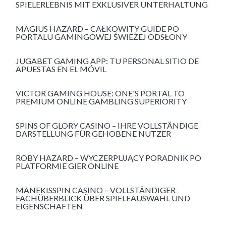
SPIELERLEBNIS MIT EXKLUSIVER UNTERHALTUNG
MAGIUS HAZARD – CAŁKOWITY GUIDE PO
PORTALU GAMINGOWEJ ŚWIEŻEJ ODSŁONY
JUGABET GAMING APP: TU PERSONAL SITIO DE
APUESTAS EN EL MÓVIL
VICTOR GAMING HOUSE: ONE'S PORTAL TO
PREMIUM ONLINE GAMBLING SUPERIORITY
SPINS OF GLORY CASINO – IHRE VOLLSTÄNDIGE
DARSTELLUNG FÜR GEHOBENE NUTZER
ROBY HAZARD – WYCZERPUJĄCY PORADNIK PO
PLATFORMIE GIER ONLINE
MANEKISSPIN CASINO – VOLLSTÄNDIGER
FACHÜBERBLICK ÜBER SPIELEAUSWAHL UND
EIGENSCHAFTEN