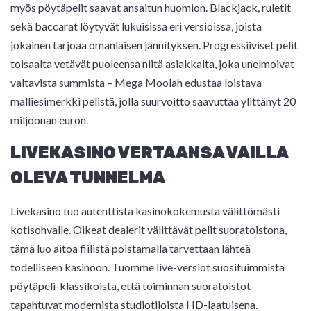
myös pöytäpelit saavat ansaitun huomion. Blackjack, ruletit
sekä baccarat löytyvät lukuisissa eri versioissa, joista
jokainen tarjoaa omanlaisen jännityksen. Progressiiviset pelit
toisaalta vetävät puoleensa niitä asiakkaita, joka unelmoivat
valtavista summista – Mega Moolah edustaa loistava
malliesimerkki pelistä, jolla suurvoitto saavuttaa ylittänyt 20
miljoonan euron.
LIVEKASINO VERTAANSA VAILLA
OLEVA TUNNELMA
Livekasino tuo autenttista kasinokokemusta välittömästi
kotisohvalle. Oikeat dealerit välittävät pelit suoratoistona,
tämä luo aitoa fiilistä poistamalla tarvettaan lähteä
todelliseen kasinoon. Tuomme live-versiot suosituimmista
pöytäpeli-klassikoista, että toiminnan suoratoistot
tapahtuvat modernista studiotiloista HD-laatuisena.