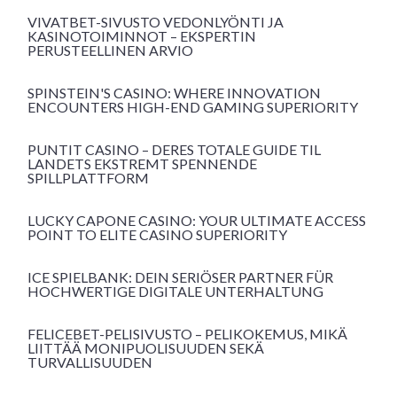
VIVATBET-SIVUSTO VEDONLYÖNTI JA
KASINOTOIMINNOT – EKSPERTIN
PERUSTEELLINEN ARVIO
SPINSTEIN'S CASINO: WHERE INNOVATION
ENCOUNTERS HIGH-END GAMING SUPERIORITY
PUNTIT CASINO – DERES TOTALE GUIDE TIL
LANDETS EKSTREMT SPENNENDE
SPILLPLATTFORM
LUCKY CAPONE CASINO: YOUR ULTIMATE ACCESS
POINT TO ELITE CASINO SUPERIORITY
ICE SPIELBANK: DEIN SERIÖSER PARTNER FÜR
HOCHWERTIGE DIGITALE UNTERHALTUNG
FELICEBET-PELISIVUSTO – PELIKOKEMUS, MIKÄ
LIITTÄÄ MONIPUOLISUUDEN SEKÄ
TURVALLISUUDEN