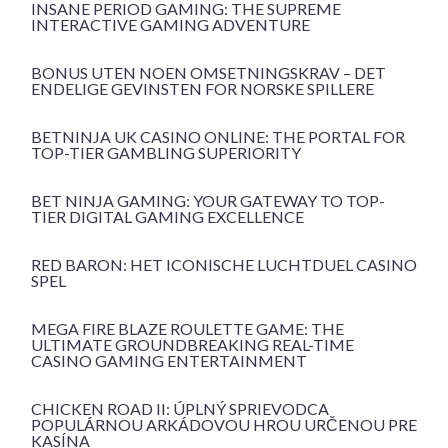
INSANE PERIOD GAMING: THE SUPREME
INTERACTIVE GAMING ADVENTURE
BONUS UTEN NOEN OMSETNINGSKRAV – DET
ENDELIGE GEVINSTEN FOR NORSKE SPILLERE
BETNINJA UK CASINO ONLINE: THE PORTAL FOR
TOP-TIER GAMBLING SUPERIORITY
BET NINJA GAMING: YOUR GATEWAY TO TOP-
TIER DIGITAL GAMING EXCELLENCE
RED BARON: HET ICONISCHE LUCHTDUEL CASINO
SPEL
MEGA FIRE BLAZE ROULETTE GAME: THE
ULTIMATE GROUNDBREAKING REAL-TIME
CASINO GAMING ENTERTAINMENT
CHICKEN ROAD II: ÚPLNÝ SPRIEVODCA
POPULÁRNOU ARKÁDOVOU HROU URČENOU PRE
KASÍNA