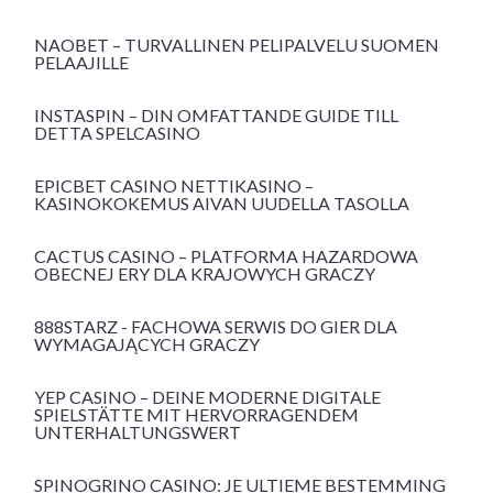
NAOBET – TURVALLINEN PELIPALVELU SUOMEN
PELAAJILLE
INSTASPIN – DIN OMFATTANDE GUIDE TILL
DETTA SPELCASINO
EPICBET CASINO NETTIKASINO –
KASINOKOKEMUS AIVAN UUDELLA TASOLLA
CACTUS CASINO – PLATFORMA HAZARDOWA
OBECNEJ ERY DLA KRAJOWYCH GRACZY
888STARZ - FACHOWA SERWIS DO GIER DLA
WYMAGAJĄCYCH GRACZY
YEP CASINO – DEINE MODERNE DIGITALE
SPIELSTÄTTE MIT HERVORRAGENDEM
UNTERHALTUNGSWERT
SPINOGRINO CASINO: JE ULTIEME BESTEMMING