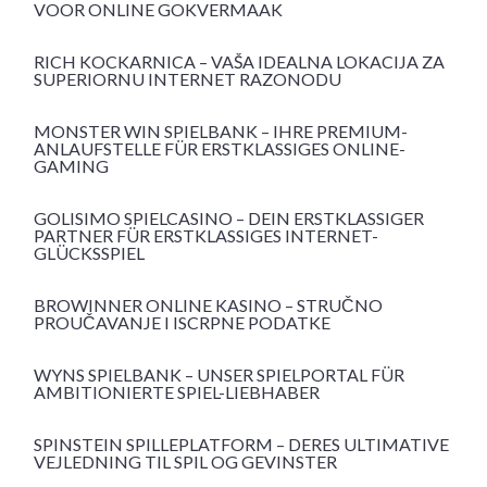
VOOR ONLINE GOKVERMAAK
RICH KOCKARNICA – VAŠA IDEALNA LOKACIJA ZA
SUPERIORNU INTERNET RAZONODU
MONSTER WIN SPIELBANK – IHRE PREMIUM-
ANLAUFSTELLE FÜR ERSTKLASSIGES ONLINE-
GAMING
GOLISIMO SPIELCASINO – DEIN ERSTKLASSIGER
PARTNER FÜR ERSTKLASSIGES INTERNET-
GLÜCKSSPIEL
BROWINNER ONLINE KASINO – STRUČNO
PROUČAVANJE I ISCRPNE PODATKE
WYNS SPIELBANK – UNSER SPIELPORTAL FÜR
AMBITIONIERTE SPIEL-LIEBHABER
SPINSTEIN SPILLEPLATFORM – DERES ULTIMATIVE
VEJLEDNING TIL SPIL OG GEVINSTER