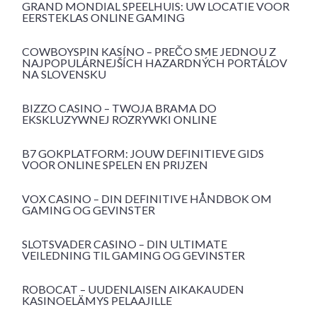
GRAND MONDIAL SPEELHUIS: UW LOCATIE VOOR
EERSTEKLAS ONLINE GAMING
COWBOYSPIN KASÍNO – PREČO SME JEDNOU Z
NAJPOPULÁRNEJŠÍCH HAZARDNÝCH PORTÁLOV
NA SLOVENSKU
BIZZO CASINO – TWOJA BRAMA DO
EKSKLUZYWNEJ ROZRYWKI ONLINE
B7 GOKPLATFORM: JOUW DEFINITIEVE GIDS
VOOR ONLINE SPELEN EN PRIJZEN
VOX CASINO – DIN DEFINITIVE HÅNDBOK OM
GAMING OG GEVINSTER
SLOTSVADER CASINO – DIN ULTIMATE
VEILEDNING TIL GAMING OG GEVINSTER
ROBOCAT – UUDENLAISEN AIKAKAUDEN
KASINOELÄMYS PELAAJILLE