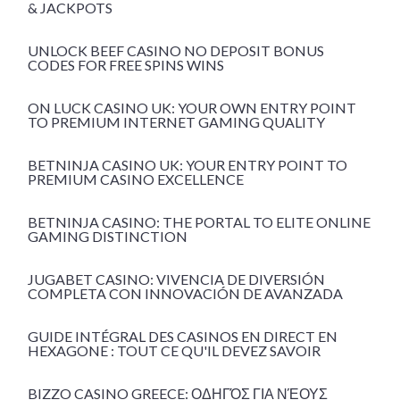
& JACKPOTS
UNLOCK BEEF CASINO NO DEPOSIT BONUS
CODES FOR FREE SPINS WINS
ON LUCK CASINO UK: YOUR OWN ENTRY POINT
TO PREMIUM INTERNET GAMING QUALITY
BETNINJA CASINO UK: YOUR ENTRY POINT TO
PREMIUM CASINO EXCELLENCE
BETNINJA CASINO: THE PORTAL TO ELITE ONLINE
GAMING DISTINCTION
JUGABET CASINO: VIVENCIA DE DIVERSIÓN
COMPLETA CON INNOVACIÓN DE AVANZADA
GUIDE INTÉGRAL DES CASINOS EN DIRECT EN
HEXAGONE : TOUT CE QU'IL DEVEZ SAVOIR
BIZZO CASINO GREECE: ΟΔΗΓΌΣ ΓΙΑ ΝΈΟΥΣ