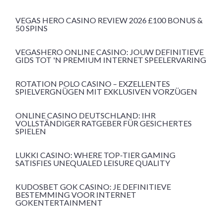
VEGAS HERO CASINO REVIEW 2026 £100 BONUS &
50 SPINS
VEGASHERO ONLINE CASINO: JOUW DEFINITIEVE
GIDS TOT 'N PREMIUM INTERNET SPEELERVARING
ROTATION POLO CASINO – EXZELLENTES
SPIELVERGNÜGEN MIT EXKLUSIVEN VORZÜGEN
ONLINE CASINO DEUTSCHLAND: IHR
VOLLSTÄNDIGER RATGEBER FÜR GESICHERTES
SPIELEN
LUKKI CASINO: WHERE TOP-TIER GAMING
SATISFIES UNEQUALED LEISURE QUALITY
KUDOSBET GOK CASINO: JE DEFINITIEVE
BESTEMMING VOOR INTERNET
GOKENTERTAINMENT