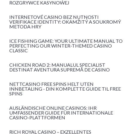
ROZGRYWCE KASYNOWEJ
INTERNETOVÉ CASINO BEZ NUTNOSTI
VERIFIKACE IDENTITY: OKAMŽITÝ A SOUKROMÝ
METODA HRY
ICE FISHING GAME: YOUR ULTIMATE MANUAL TO
PERFECTING OUR WINTER-THEMED CASINO
CLASSIC
CHICKEN ROAD 2: MANUALUL SPECIALIST
DESTINAT AVENTURA SUPREMĂ DE CASINO
NETTCASINO FREE SPINS HELT UTEN
INNBETALING - DIN KOMPLETTE GUIDE TIL FREE
SPINS
AUSLÄNDISCHE ONLINE CASINOS: IHR
UMFASSENDER GUIDE FÜR INTERNATIONALE
CASINO-PLATTFORMEN
RICH ROYAL CASINO – EXZELLENTES