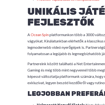
UNIKÁLIS JÁT
FEJLESZTŐK
A
Ocean Spin
platformunkon több a 3000 változa
vágyókat. Kínálatunkban elérhetők a klasszikus ny
legmodernebb videó nyerőgépek is. Partnerségün
folyamatosan a legújabb és legmegbízhatóbb j
Partnereink között található a Net Entertainme
Gaming és még több mint negyvennél több megbí
képessé változtatja platformunk számára, hogy 
exkluzívat, legyen beszéd kezdőkről vagy rutinos
LEGJOBBAN PREFERÁ
Halmozott Nagydíj Slotok:
Nagy Moolah