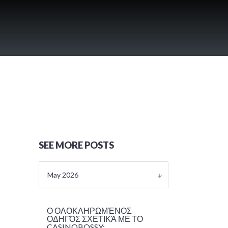
SEE MORE POSTS
May 2026
Ο ΟΛΟΚΛΗΡΩΜΈΝΟΣ
ΟΔΗΓΌΣ ΣΧΕΤΙΚΆ ΜΕ ΤΟ
CASINOBOSSY: