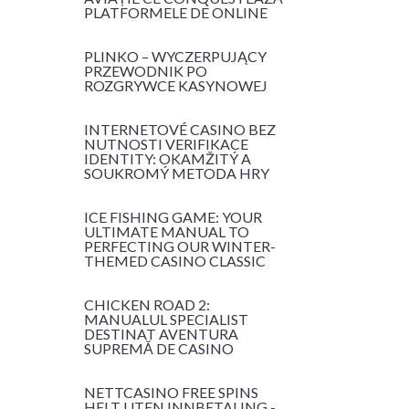
PLATFORMELE DE ONLINE
PLINKO – WYCZERPUJĄCY
PRZEWODNIK PO
ROZGRYWCE KASYNOWEJ
INTERNETOVÉ CASINO BEZ
NUTNOSTI VERIFIKACE
IDENTITY: OKAMŽITÝ A
SOUKROMÝ METODA HRY
ICE FISHING GAME: YOUR
ULTIMATE MANUAL TO
PERFECTING OUR WINTER-
THEMED CASINO CLASSIC
CHICKEN ROAD 2:
MANUALUL SPECIALIST
DESTINAT AVENTURA
SUPREMĂ DE CASINO
NETTCASINO FREE SPINS
HELT UTEN INNBETALING -