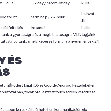
millió Ft
1-2 day / három-öt day
Nulla
Hálózati
illió forint
harminc p / 2-6 hour
díj
edül feltöltés
Instant / –
Nulla
unk a gyorsaságra és a megbízhatóságra. V.I.P. tagjaink
ltatást nyújtunk, amely képessé formálja a nyeremények 24
Y ÉS
ÁS
lett működést kínál iOS és Google Android készülékeken
 változatban, továbbfejlesztett touch screen vezérléssel
hét napon keresztül elérhető hun kommunikáción élő