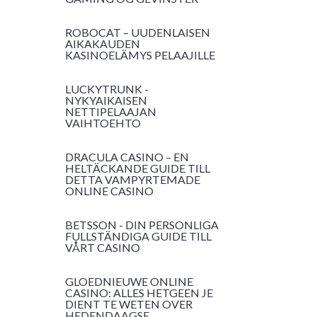
ROBOCAT – UUDENLAISEN
AIKAKAUDEN
KASINOELÄMYS PELAAJILLE
LUCKYTRUNK -
NYKYAIKAISEN
NETTIPELAAJAN
VAIHTOEHTO
DRACULA CASINO – EN
HELTÄCKANDE GUIDE TILL
DETTA VAMPYRTEMADE
ONLINE CASINO
BETSSON - DIN PERSONLIGA
FULLSTÄNDIGA GUIDE TILL
VÅRT CASINO
GLOEDNIEUWE ONLINE
CASINO: ALLES HETGEEN JE
DIENT TE WETEN OVER
HEDENDAAGSE