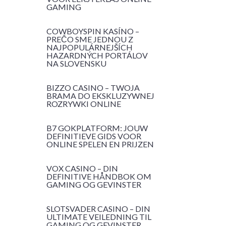
GAMING
COWBOYSPIN KASÍNO –
PREČO SME JEDNOU Z
NAJPOPULÁRNEJŠÍCH
HAZARDNÝCH PORTÁLOV
NA SLOVENSKU
BIZZO CASINO – TWOJA
BRAMA DO EKSKLUZYWNEJ
ROZRYWKI ONLINE
B7 GOKPLATFORM: JOUW
DEFINITIEVE GIDS VOOR
ONLINE SPELEN EN PRIJZEN
VOX CASINO – DIN
DEFINITIVE HÅNDBOK OM
GAMING OG GEVINSTER
SLOTSVADER CASINO – DIN
ULTIMATE VEILEDNING TIL
GAMING OG GEVINSTER