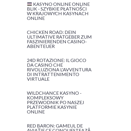
KASYNO ONLINE ONLINE
BLIK - SZYBKIE PŁATNOŚCI
W KRAJOWYCH KASYNACH
ONLINE
CHICKEN ROAD: DEIN
ULTIMATIVE RATGEBER ZUM
FASZINIERENDEN CASINO-
ABENTEUER
24D ROTAZIONE: IL GIOCO
DA CASINO CHE
RIVOLUZIONA L'AVVENTURA
DI INTRATTENIMENTO
VIRTUALE
WILDCHANCE KASYNO -
KOMPLEKSOWY
PRZEWODNIK PO NASZEJ
PLATFORMIE KASYNIE
ONLINE
RED BARON: GAMEUL DE
AVIAȚIE CE CONQUESTEAZĂ