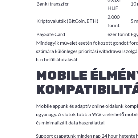
Banki transzfer
10 
HUF
2.000
Kriptovaluták (BitCoin, ETH)
5 m
forint
PaySafe Card
ezer forint
Egy
Mindegyik művelet esetén fokozott gondot fordít
számára különleges prioritási withdrawal szolgá
h-n belüli átutalását.
MOBILE ÉLMÉN
KOMPATIBILIT
Mobile appunk és adaptív online oldalunk komp
ugyanúgy. A slotok több a 95%-a elérhető mobile
és minimalizált data használattal.
Support csapatunk minden nap 24 hour, hetente 