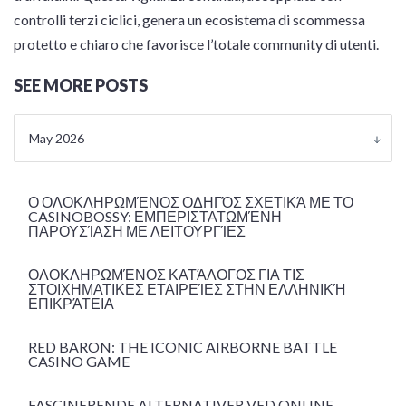
controlli terzi ciclici, genera un ecosistema di scommessa
protetto e chiaro che favorisce l’totale community di utenti.
SEE MORE POSTS
May 2026
Ο ΟΛΟΚΛΗΡΩΜΈΝΟΣ ΟΔΗΓΌΣ ΣΧΕΤΙΚΆ ΜΕ ΤΟ
CASINOBOSSY: ΕΜΠΕΡΙΣΤΑΤΩΜΈΝΗ
ΠΑΡΟΥΣΊΑΣΗ ΜΕ ΛΕΙΤΟΥΡΓΊΕΣ
ΟΛΟΚΛΗΡΩΜΈΝΟΣ ΚΑΤΆΛΟΓΟΣ ΓΙΑ ΤΙΣ
ΣΤΟΙΧΗΜΑΤΙΚΕΣ ΕΤΑΙΡΕΊΕΣ ΣΤΗΝ ΕΛΛΗΝΙΚΉ
ΕΠΙΚΡΆΤΕΙΑ
RED BARON: THE ICONIC AIRBORNE BATTLE
CASINO GAME
FASCINERENDE ALTERNATIVER VED ONLINE