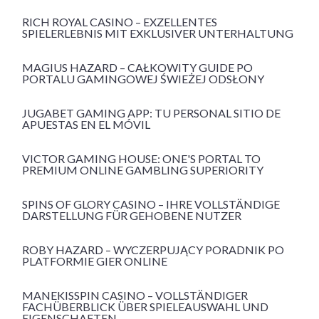
RICH ROYAL CASINO – EXZELLENTES
SPIELERLEBNIS MIT EXKLUSIVER UNTERHALTUNG
MAGIUS HAZARD – CAŁKOWITY GUIDE PO
PORTALU GAMINGOWEJ ŚWIEŻEJ ODSŁONY
JUGABET GAMING APP: TU PERSONAL SITIO DE
APUESTAS EN EL MÓVIL
VICTOR GAMING HOUSE: ONE'S PORTAL TO
PREMIUM ONLINE GAMBLING SUPERIORITY
SPINS OF GLORY CASINO – IHRE VOLLSTÄNDIGE
DARSTELLUNG FÜR GEHOBENE NUTZER
ROBY HAZARD – WYCZERPUJĄCY PORADNIK PO
PLATFORMIE GIER ONLINE
MANEKISSPIN CASINO – VOLLSTÄNDIGER
FACHÜBERBLICK ÜBER SPIELEAUSWAHL UND
EIGENSCHAFTEN