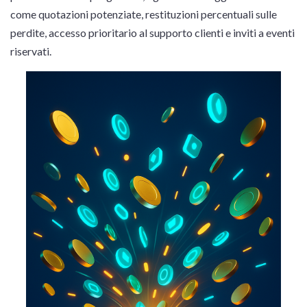
come quotazioni potenziate, restituzioni percentuali sulle
perdite, accesso prioritario al supporto clienti e inviti a eventi
riservati.