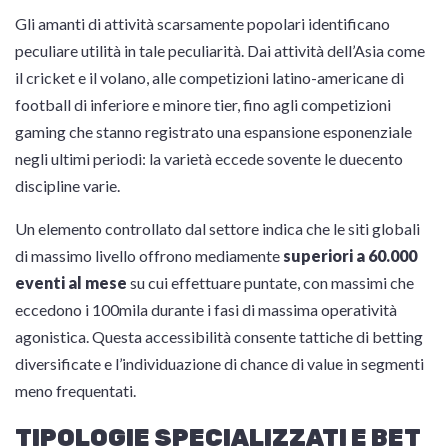
Gli amanti di attività scarsamente popolari identificano
peculiare utilità in tale peculiarità. Dai attività dell’Asia come
il cricket e il volano, alle competizioni latino-americane di
football di inferiore e minore tier, fino agli competizioni
gaming che stanno registrato una espansione esponenziale
negli ultimi periodi: la varietà eccede sovente le duecento
discipline varie.
Un elemento controllato dal settore indica che le siti globali
di massimo livello offrono mediamente
superiori a 60.000
eventi al mese
su cui effettuare puntate, con massimi che
eccedono i 100mila durante i fasi di massima operatività
agonistica. Questa accessibilità consente tattiche di betting
diversificate e l’individuazione di chance di value in segmenti
meno frequentati.
TIPOLOGIE SPECIALIZZATI E BET