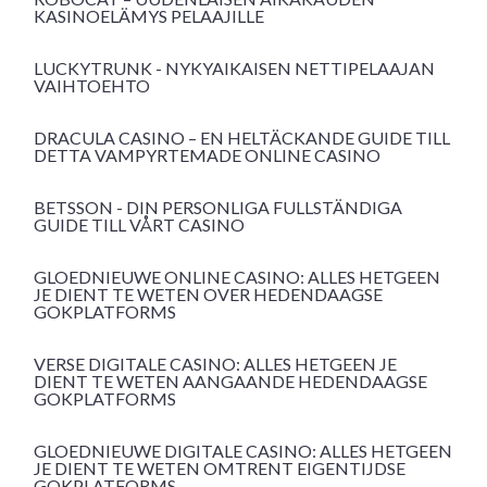
KASINOELÄMYS PELAAJILLE
LUCKYTRUNK - NYKYAIKAISEN NETTIPELAAJAN
VAIHTOEHTO
DRACULA CASINO – EN HELTÄCKANDE GUIDE TILL
DETTA VAMPYRTEMADE ONLINE CASINO
BETSSON - DIN PERSONLIGA FULLSTÄNDIGA
GUIDE TILL VÅRT CASINO
GLOEDNIEUWE ONLINE CASINO: ALLES HETGEEN
JE DIENT TE WETEN OVER HEDENDAAGSE
GOKPLATFORMS
VERSE DIGITALE CASINO: ALLES HETGEEN JE
DIENT TE WETEN AANGAANDE HEDENDAAGSE
GOKPLATFORMS
GLOEDNIEUWE DIGITALE CASINO: ALLES HETGEEN
JE DIENT TE WETEN OMTRENT EIGENTIJDSE
GOKPLATFORMS