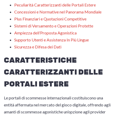
Peculiarità Caratterizzanti delle Portali Estere
Concessioni e Normative nel Panorama Mondiale
Plus Finanziari e Quotazioni Competitive
Sistemi di Versamento e Operazioni Protette
Ampiezza dell’Proposta Agonistica
Supporto Utenti e Assistenza In Più Lingue
Sicurezza e Difesa dei Dati
CARATTERISTICHE
CARATTERIZZANTI DELLE
PORTALI ESTERE
Le portali di scommesse internazionali costituiscono una
entità affermata nel mercato del gioco digitale, offrendo agli
amanti di scommesse agonistiche un’opzione agli provider