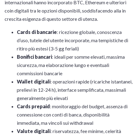
internazionali hanno incorporato BTC, Ethereum e ulteriori
coin digitali tra le opzioni disponibili, soddisfacendo alla in
crescita esigenza di questo settore di utenza.
Cards di bancarie
: ricezione globale, conoscenza
d’uso, tutele del utente incorporate, ma tempistiche di
ritiro più estesi (3-5 gg feriali)
Bonifici bancari
: ideali per somme elevati, massima
sicurezza, ma elaborazione lungo e eventuali
commissioni bancarie
Wallet digitali
: operazioni rapide (ricariche istantanei,
prelievi in 12-24 h), interface semplificata, massimali
generalmente più elevati
Cards prepaid
: monitoraggio del budget, assenza di
connessione con conti di banca, disponibilità
immediata, ma vincoli sui withdrawal
Valute digitali
: riservatezza, fee minime, celerità