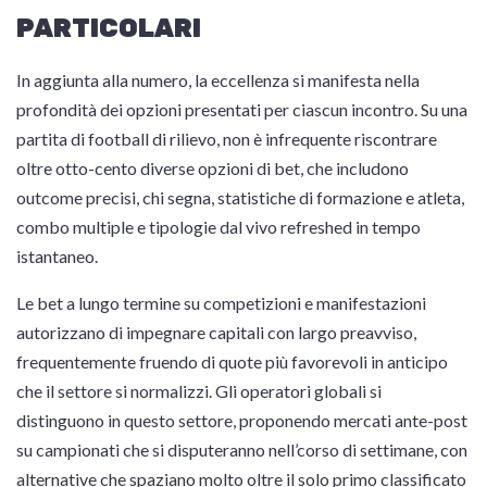
PARTICOLARI
In aggiunta alla numero, la eccellenza si manifesta nella
profondità dei opzioni presentati per ciascun incontro. Su una
partita di football di rilievo, non è infrequente riscontrare
oltre otto-cento diverse opzioni di bet, che includono
outcome precisi, chi segna, statistiche di formazione e atleta,
combo multiple e tipologie dal vivo refreshed in tempo
istantaneo.
Le bet a lungo termine su competizioni e manifestazioni
autorizzano di impegnare capitali con largo preavviso,
frequentemente fruendo di quote più favorevoli in anticipo
che il settore si normalizzi. Gli operatori globali si
distinguono in questo settore, proponendo mercati ante-post
su campionati che si disputeranno nell’corso di settimane, con
alternative che spaziano molto oltre il solo primo classificato