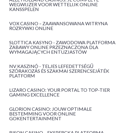
WEGWIJZER VOOR WETTELIJK ONLINE
KANSSPELEN
VOX CASINO – ZAAWANSOWANA WITRYNA
ROZRYWKI ONLINE
SLOTTICA KASYNO - ZAWODOWA PLATFORMA
ZABAWY ONLINE PRZEZNACZONA DLA
WYMAGAJĄCYCH ENTUZJASTÓW
NV KASZINÓ - TELJES LEFEDETTSÉGŰ
SZÓRAKOZÁS ÉS SZAKMAI SZERENCSEJÁTÉK
PLATFORM
LIZARO CASINO: YOUR PORTAL TO TOP-TIER
GAMING EXCELLENCE
GLORION CASINO: JOUW OPTIMALE
BESTEMMING VOOR ONLINE
GOKENTERTAINMENT
BISON CASINO – EKSPERCKA PLATFORMA