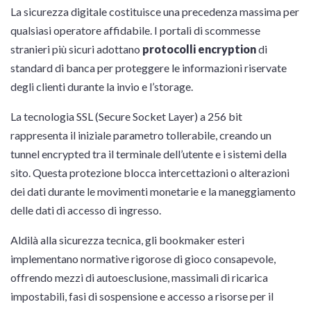
La sicurezza digitale costituisce una precedenza massima per
qualsiasi operatore affidabile. I portali di scommesse
stranieri più sicuri adottano
protocolli encryption
di
standard di banca per proteggere le informazioni riservate
degli clienti durante la invio e l’storage.
La tecnologia SSL (Secure Socket Layer) a 256 bit
rappresenta il iniziale parametro tollerabile, creando un
tunnel encrypted tra il terminale dell’utente e i sistemi della
sito. Questa protezione blocca intercettazioni o alterazioni
dei dati durante le movimenti monetarie e la maneggiamento
delle dati di accesso di ingresso.
Aldilà alla sicurezza tecnica, gli bookmaker esteri
implementano normative rigorose di gioco consapevole,
offrendo mezzi di autoesclusione, massimali di ricarica
impostabili, fasi di sospensione e accesso a risorse per il