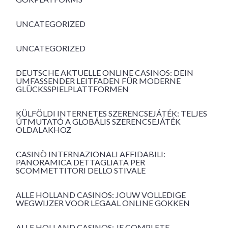
UNCATEGORIZED
UNCATEGORIZED
DEUTSCHE AKTUELLE ONLINE CASINOS: DEIN
UMFASSENDER LEITFADEN FÜR MODERNE
GLÜCKSSPIELPLATTFORMEN
KÜLFÖLDI INTERNETES SZERENCSEJÁTÉK: TELJES
ÚTMUTATÓ A GLOBÁLIS SZERENCSEJÁTÉK
OLDALAKHOZ
CASINÒ INTERNAZIONALI AFFIDABILI:
PANORAMICA DETTAGLIATA PER
SCOMMETTITORI DELLO STIVALE
ALLE HOLLAND CASINOS: JOUW VOLLEDIGE
WEGWIJZER VOOR LEGAAL ONLINE GOKKEN
ALLE HOLLAND CASINOS: JE COMPLETE