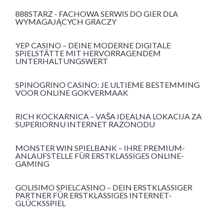
888STARZ - FACHOWA SERWIS DO GIER DLA
WYMAGAJĄCYCH GRACZY
YEP CASINO – DEINE MODERNE DIGITALE
SPIELSTÄTTE MIT HERVORRAGENDEM
UNTERHALTUNGSWERT
SPINOGRINO CASINO: JE ULTIEME BESTEMMING
VOOR ONLINE GOKVERMAAK
RICH KOCKARNICA – VAŠA IDEALNA LOKACIJA ZA
SUPERIORNU INTERNET RAZONODU
MONSTER WIN SPIELBANK – IHRE PREMIUM-
ANLAUFSTELLE FÜR ERSTKLASSIGES ONLINE-
GAMING
GOLISIMO SPIELCASINO – DEIN ERSTKLASSIGER
PARTNER FÜR ERSTKLASSIGES INTERNET-
GLÜCKSSPIEL