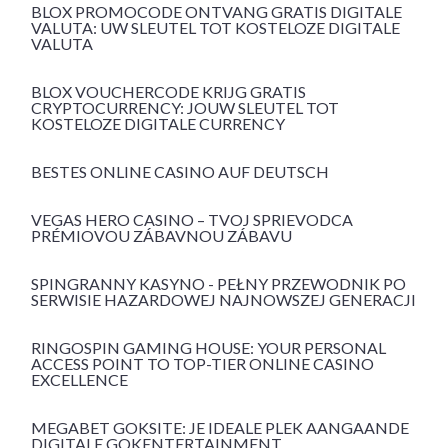
BLOX PROMOCODE ONTVANG GRATIS DIGITALE
VALUTA: UW SLEUTEL TOT KOSTELOZE DIGITALE
VALUTA
BLOX VOUCHERCODE KRIJG GRATIS
CRYPTOCURRENCY: JOUW SLEUTEL TOT
KOSTELOZE DIGITALE CURRENCY
BESTES ONLINE CASINO AUF DEUTSCH
VEGAS HERO CASINO – TVOJ SPRIEVODCA
PRÉMIOVOU ZÁBAVNOU ZÁBAVU
SPINGRANNY KASYNO - PEŁNY PRZEWODNIK PO
SERWISIE HAZARDOWEJ NAJNOWSZEJ GENERACJI
RINGOSPIN GAMING HOUSE: YOUR PERSONAL
ACCESS POINT TO TOP-TIER ONLINE CASINO
EXCELLENCE
MEGABET GOKSITE: JE IDEALE PLEK AANGAANDE
DIGITALE GOKENTERTAINMENT