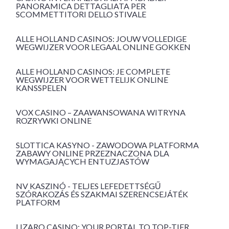
PANORAMICA DETTAGLIATA PER
SCOMMETTITORI DELLO STIVALE
ALLE HOLLAND CASINOS: JOUW VOLLEDIGE
WEGWIJZER VOOR LEGAAL ONLINE GOKKEN
ALLE HOLLAND CASINOS: JE COMPLETE
WEGWIJZER VOOR WETTELIJK ONLINE
KANSSPELEN
VOX CASINO – ZAAWANSOWANA WITRYNA
ROZRYWKI ONLINE
SLOTTICA KASYNO - ZAWODOWA PLATFORMA
ZABAWY ONLINE PRZEZNACZONA DLA
WYMAGAJĄCYCH ENTUZJASTÓW
NV KASZINÓ - TELJES LEFEDETTSÉGŰ
SZÓRAKOZÁS ÉS SZAKMAI SZERENCSEJÁTÉK
PLATFORM
LIZARO CASINO: YOUR PORTAL TO TOP-TIER