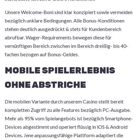
Unsere Welcome-Boni sind klar konzipiert sowie vermeiden
bezüglich unklare Bedingungen. Alle Bonus-Konditionen
stehen deutlich ausgedrückt & stets für Kundenbereich
abrufbar. Wager-Requirements bewegen diese für
vernünftigen Bereich zwischen im Bereich dreißig- bis 40-
fachen bezogen auf Bonus-Geldes.
MOBILE SPIELERLEBNIS
OHNE ABSTRICHE
Die mobilen Variante durch unserem Casino stellt bereit
kompletten Zugriff zu alle Features bezüglich PC-Ausgabe.
Mehr als 95% vom Spielangebots ist bezüglich Smartphone-
Devices abgestimmt und operiert flüssig in iOS & Android
Devices. Jene anpassungsfähige Plattform adaptiert die