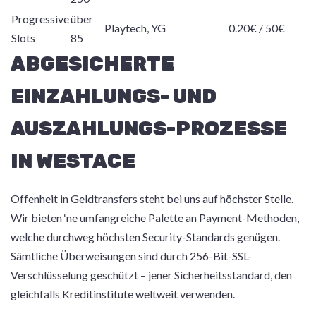
Progressive
über
Playtech, YG
0.20€ / 50€
Slots
85
ABGESICHERTE
EINZAHLUNGS- UND
AUSZAHLUNGS-PROZESSE
IN WESTACE
Offenheit in Geldtransfers steht bei uns auf höchster Stelle.
Wir bieten ‘ne umfangreiche Palette an Payment-Methoden,
welche durchweg höchsten Security-Standards genügen.
Sämtliche Überweisungen sind durch 256-Bit-SSL-
Verschlüsselung geschützt – jener Sicherheitsstandard, den
gleichfalls Kreditinstitute weltweit verwenden.