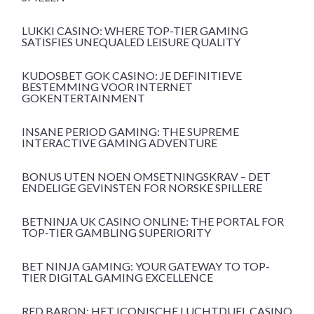
LUKKI CASINO: WHERE TOP-TIER GAMING
SATISFIES UNEQUALED LEISURE QUALITY
KUDOSBET GOK CASINO: JE DEFINITIEVE
BESTEMMING VOOR INTERNET
GOKENTERTAINMENT
INSANE PERIOD GAMING: THE SUPREME
INTERACTIVE GAMING ADVENTURE
BONUS UTEN NOEN OMSETNINGSKRAV – DET
ENDELIGE GEVINSTEN FOR NORSKE SPILLERE
BETNINJA UK CASINO ONLINE: THE PORTAL FOR
TOP-TIER GAMBLING SUPERIORITY
BET NINJA GAMING: YOUR GATEWAY TO TOP-
TIER DIGITAL GAMING EXCELLENCE
RED BARON: HET ICONISCHE LUCHTDUEL CASINO