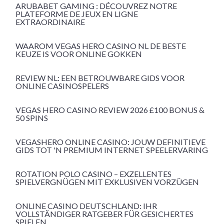
ARUBABET GAMING : DÉCOUVREZ NOTRE
PLATEFORME DE JEUX EN LIGNE
EXTRAORDINAIRE
WAAROM VEGAS HERO CASINO NL DE BESTE
KEUZE IS VOOR ONLINE GOKKEN
REVIEW NL: EEN BETROUWBARE GIDS VOOR
ONLINE CASINOSPELERS
VEGAS HERO CASINO REVIEW 2026 £100 BONUS &
50 SPINS
VEGASHERO ONLINE CASINO: JOUW DEFINITIEVE
GIDS TOT 'N PREMIUM INTERNET SPEELERVARING
ROTATION POLO CASINO – EXZELLENTES
SPIELVERGNÜGEN MIT EXKLUSIVEN VORZÜGEN
ONLINE CASINO DEUTSCHLAND: IHR
VOLLSTÄNDIGER RATGEBER FÜR GESICHERTES
SPIELEN