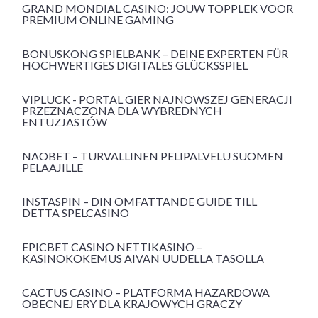
GRAND MONDIAL CASINO: JOUW TOPPLEK VOOR
PREMIUM ONLINE GAMING
BONUSKONG SPIELBANK – DEINE EXPERTEN FÜR
HOCHWERTIGES DIGITALES GLÜCKSSPIEL
VIPLUCK - PORTAL GIER NAJNOWSZEJ GENERACJI
PRZEZNACZONA DLA WYBREDNYCH
ENTUZJASTÓW
NAOBET – TURVALLINEN PELIPALVELU SUOMEN
PELAAJILLE
INSTASPIN – DIN OMFATTANDE GUIDE TILL
DETTA SPELCASINO
EPICBET CASINO NETTIKASINO –
KASINOKOKEMUS AIVAN UUDELLA TASOLLA
CACTUS CASINO – PLATFORMA HAZARDOWA
OBECNEJ ERY DLA KRAJOWYCH GRACZY