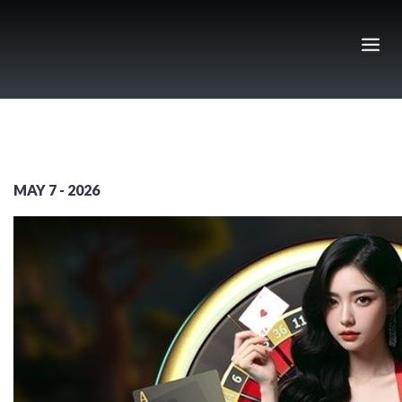
Skip
to
content
MAY 7 - 2026