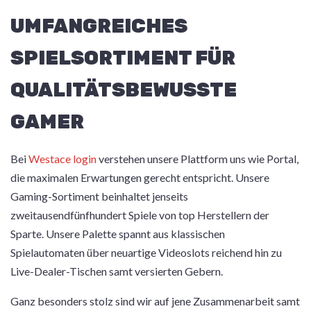
UMFANGREICHES
SPIELSORTIMENT FÜR
QUALITÄTSBEWUSSTE
GAMER
Bei
Westace login
verstehen unsere Plattform uns wie Portal,
die maximalen Erwartungen gerecht entspricht. Unsere
Gaming-Sortiment beinhaltet jenseits
zweitausendfünfhundert Spiele von top Herstellern der
Sparte. Unsere Palette spannt aus klassischen
Spielautomaten über neuartige Videoslots reichend hin zu
Live-Dealer-Tischen samt versierten Gebern.
Ganz besonders stolz sind wir auf jene Zusammenarbeit samt