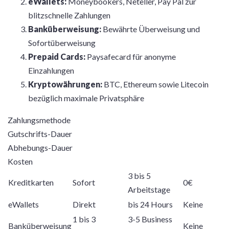
eWallets:
Moneybookers, Neteller, Pay Pal zur
blitzschnelle Zahlungen
Banküberweisung:
Bewährte Überweisung und
Sofortüberweisung
Prepaid Cards:
Paysafecard für anonyme
Einzahlungen
Kryptowährungen:
BTC, Ethereum sowie Litecoin
bezüglich maximale Privatsphäre
Zahlungsmethode
Gutschrifts-Dauer
Abhebungs-Dauer
Kosten
3 bis 5
Kreditkarten
Sofort
0€
Arbeitstage
eWallets
Direkt
bis 24 Hours
Keine
1 bis 3
3-5 Business
Banküberweisung
Keine