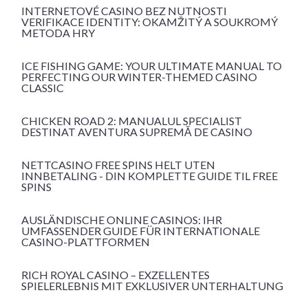
INTERNETOVÉ CASINO BEZ NUTNOSTI
VERIFIKACE IDENTITY: OKAMŽITÝ A SOUKROMÝ
METODA HRY
ICE FISHING GAME: YOUR ULTIMATE MANUAL TO
PERFECTING OUR WINTER-THEMED CASINO
CLASSIC
CHICKEN ROAD 2: MANUALUL SPECIALIST
DESTINAT AVENTURA SUPREMĂ DE CASINO
NETTCASINO FREE SPINS HELT UTEN
INNBETALING - DIN KOMPLETTE GUIDE TIL FREE
SPINS
AUSLÄNDISCHE ONLINE CASINOS: IHR
UMFASSENDER GUIDE FÜR INTERNATIONALE
CASINO-PLATTFORMEN
RICH ROYAL CASINO – EXZELLENTES
SPIELERLEBNIS MIT EXKLUSIVER UNTERHALTUNG