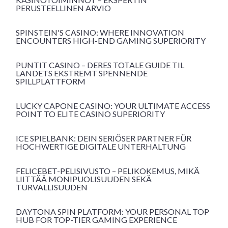
PERUSTEELLINEN ARVIO
SPINSTEIN'S CASINO: WHERE INNOVATION
ENCOUNTERS HIGH-END GAMING SUPERIORITY
PUNTIT CASINO – DERES TOTALE GUIDE TIL
LANDETS EKSTREMT SPENNENDE
SPILLPLATTFORM
LUCKY CAPONE CASINO: YOUR ULTIMATE ACCESS
POINT TO ELITE CASINO SUPERIORITY
ICE SPIELBANK: DEIN SERIÖSER PARTNER FÜR
HOCHWERTIGE DIGITALE UNTERHALTUNG
FELICEBET-PELISIVUSTO – PELIKOKEMUS, MIKÄ
LIITTÄÄ MONIPUOLISUUDEN SEKÄ
TURVALLISUUDEN
DAYTONA SPIN PLATFORM: YOUR PERSONAL TOP
HUB FOR TOP-TIER GAMING EXPERIENCE