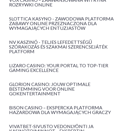
ROZRYWKI ONLINE
SLOTTICA KASYNO - ZAWODOWA PLATFORMA
ZABAWY ONLINE PRZEZNACZONA DLA
WYMAGAJĄCYCH ENTUZJASTÓW
NV KASZINÓ - TELJES LEFEDETTSÉGŰ
SZÓRAKOZÁS ÉS SZAKMAI SZERENCSEJÁTÉK
PLATFORM
LIZARO CASINO: YOUR PORTAL TO TOP-TIER
GAMING EXCELLENCE
GLORION CASINO: JOUW OPTIMALE
BESTEMMING VOOR ONLINE
GOKENTERTAINMENT
BISON CASINO – EKSPERCKA PLATFORMA
HAZARDOWA DLA WYMAGAJĄCYCH GRACZY
VIVATBET-SIVUSTO VEDONLYÖNTI JA
KASINOTOIMINNOT – EKSPERTIN