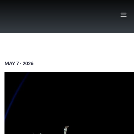
Skip
to
content
MAY 7 - 2026