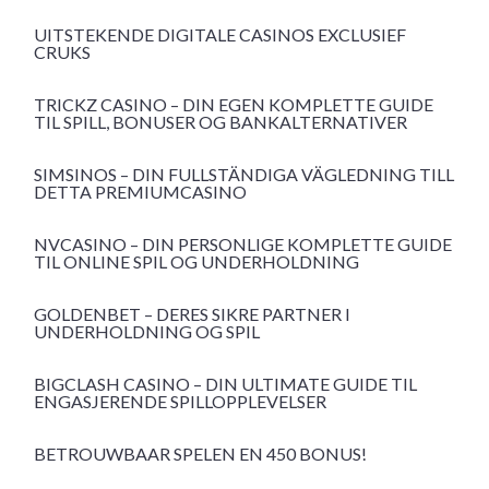
UITSTEKENDE DIGITALE CASINOS EXCLUSIEF
CRUKS
TRICKZ CASINO – DIN EGEN KOMPLETTE GUIDE
TIL SPILL, BONUSER OG BANKALTERNATIVER
SIMSINOS – DIN FULLSTÄNDIGA VÄGLEDNING TILL
DETTA PREMIUMCASINO
NVCASINO – DIN PERSONLIGE KOMPLETTE GUIDE
TIL ONLINE SPIL OG UNDERHOLDNING
GOLDENBET – DERES SIKRE PARTNER I
UNDERHOLDNING OG SPIL
BIGCLASH CASINO – DIN ULTIMATE GUIDE TIL
ENGASJERENDE SPILLOPPLEVELSER
BETROUWBAAR SPELEN EN 450 BONUS!