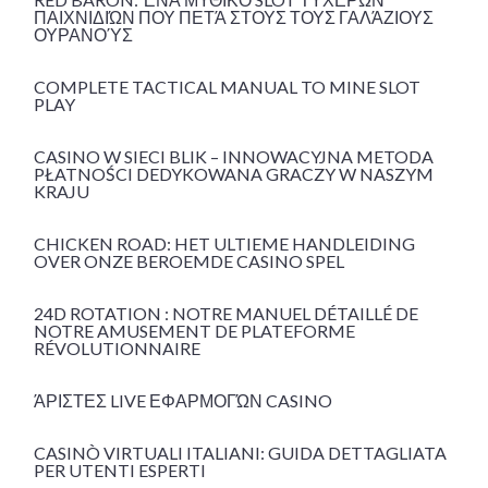
ΠΑΙΧΝΙΔΙΏΝ ΠΟΥ ΠΕΤΆ ΣΤΟΥΣ ΤΟΥΣ ΓΑΛΆΖΙΟΥΣ
ΟΥΡΑΝΟΎΣ
COMPLETE TACTICAL MANUAL TO MINE SLOT
PLAY
CASINO W SIECI BLIK – INNOWACYJNA METODA
PŁATNOŚCI DEDYKOWANA GRACZY W NASZYM
KRAJU
CHICKEN ROAD: HET ULTIEME HANDLEIDING
OVER ONZE BEROEMDE CASINO SPEL
24D ROTATION : NOTRE MANUEL DÉTAILLÉ DE
NOTRE AMUSEMENT DE PLATEFORME
RÉVOLUTIONNAIRE
ΆΡΙΣΤΕΣ LIVE ΕΦΑΡΜΟΓΏΝ CASINO
CASINÒ VIRTUALI ITALIANI: GUIDA DETTAGLIATA
PER UTENTI ESPERTI