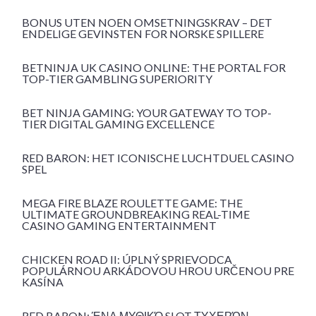
BONUS UTEN NOEN OMSETNINGSKRAV – DET
ENDELIGE GEVINSTEN FOR NORSKE SPILLERE
BETNINJA UK CASINO ONLINE: THE PORTAL FOR
TOP-TIER GAMBLING SUPERIORITY
BET NINJA GAMING: YOUR GATEWAY TO TOP-
TIER DIGITAL GAMING EXCELLENCE
RED BARON: HET ICONISCHE LUCHTDUEL CASINO
SPEL
MEGA FIRE BLAZE ROULETTE GAME: THE
ULTIMATE GROUNDBREAKING REAL-TIME
CASINO GAMING ENTERTAINMENT
CHICKEN ROAD II: ÚPLNÝ SPRIEVODCA
POPULÁRNOU ARKÁDOVOU HROU URČENOU PRE
KASÍNA
RED BARON: ΈΝΑ ΜΥΘΙΚΌ SLOT ΤΥΧΕΡΏΝ