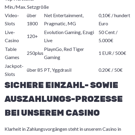
Min./Max. Setzgröße
Video-
über
Net Entertainment,
0,10€ / hundert
Slots
1800
Pragmatic, MG
Euro
Live-
Evolution Gaming, Ezugi
50 Cent /
120+
Casino
Live
5.000€
Table
PlaynGo, Red Tiger
250plus
1 EUR / 500€
Games
Gaming
Jackpot-
über 85
PT, Yggdrasil
0.20€ / 50€
Slots
SICHERE EINZAHL- SOWIE
AUSZAHLUNGS-PROZESSE
BEI UNSEREM CASINO
Klarheit in Zahlungsvorgängen steht in unserem Casino in