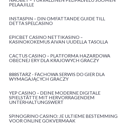
PELAAJILLE
INSTASPIN – DIN OMFATTANDE GUIDE TILL
DETTA SPELCASINO
EPICBET CASINO NETTIKASINO –
KASINOKOKEMUS AIVAN UUDELLA TASOLLA
CACTUS CASINO – PLATFORMA HAZARDOWA
OBECNEJ ERY DLA KRAJOWYCH GRACZY
888STARZ - FACHOWA SERWIS DO GIER DLA
WYMAGAJĄCYCH GRACZY
YEP CASINO – DEINE MODERNE DIGITALE
SPIELSTÄTTE MIT HERVORRAGENDEM
UNTERHALTUNGSWERT
SPINOGRINO CASINO: JE ULTIEME BESTEMMING
VOOR ONLINE GOKVERMAAK