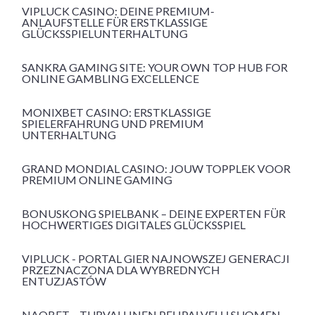
VIPLUCK CASINO: DEINE PREMIUM-
ANLAUFSTELLE FÜR ERSTKLASSIGE
GLÜCKSSPIELUNTERHALTUNG
SANKRA GAMING SITE: YOUR OWN TOP HUB FOR
ONLINE GAMBLING EXCELLENCE
MONIXBET CASINO: ERSTKLASSIGE
SPIELERFAHRUNG UND PREMIUM
UNTERHALTUNG
GRAND MONDIAL CASINO: JOUW TOPPLEK VOOR
PREMIUM ONLINE GAMING
BONUSKONG SPIELBANK – DEINE EXPERTEN FÜR
HOCHWERTIGES DIGITALES GLÜCKSSPIEL
VIPLUCK - PORTAL GIER NAJNOWSZEJ GENERACJI
PRZEZNACZONA DLA WYBREDNYCH
ENTUZJASTÓW
NAOBET – TURVALLINEN PELIPALVELU SUOMEN