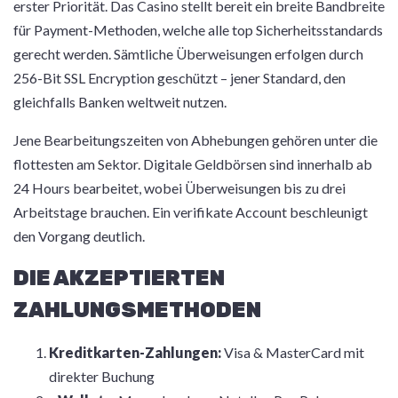
erster Priorität. Das Casino stellt bereit ein breite Bandbreite
für Payment-Methoden, welche alle top Sicherheitsstandards
gerecht werden. Sämtliche Überweisungen erfolgen durch
256-Bit SSL Encryption geschützt – jener Standard, den
gleichfalls Banken weltweit nutzen.
Jene Bearbeitungszeiten von Abhebungen gehören unter die
flottesten am Sektor. Digitale Geldbörsen sind innerhalb ab
24 Hours bearbeitet, wobei Überweisungen bis zu drei
Arbeitstage brauchen. Ein verifikate Account beschleunigt
den Vorgang deutlich.
DIE AKZEPTIERTEN
ZAHLUNGSMETHODEN
Kreditkarten-Zahlungen:
Visa & MasterCard mit
direkter Buchung