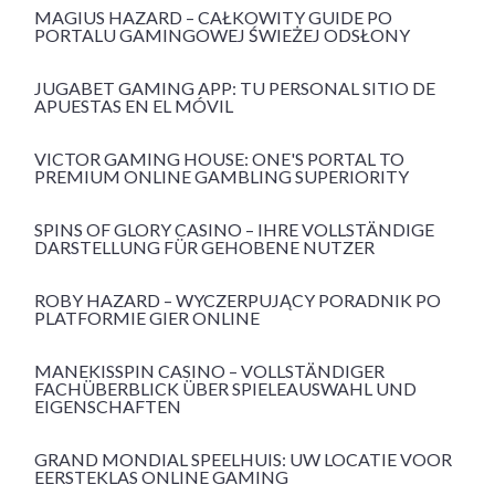
MAGIUS HAZARD – CAŁKOWITY GUIDE PO
PORTALU GAMINGOWEJ ŚWIEŻEJ ODSŁONY
JUGABET GAMING APP: TU PERSONAL SITIO DE
APUESTAS EN EL MÓVIL
VICTOR GAMING HOUSE: ONE'S PORTAL TO
PREMIUM ONLINE GAMBLING SUPERIORITY
SPINS OF GLORY CASINO – IHRE VOLLSTÄNDIGE
DARSTELLUNG FÜR GEHOBENE NUTZER
ROBY HAZARD – WYCZERPUJĄCY PORADNIK PO
PLATFORMIE GIER ONLINE
MANEKISSPIN CASINO – VOLLSTÄNDIGER
FACHÜBERBLICK ÜBER SPIELEAUSWAHL UND
EIGENSCHAFTEN
GRAND MONDIAL SPEELHUIS: UW LOCATIE VOOR
EERSTEKLAS ONLINE GAMING