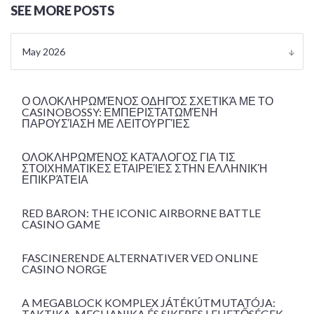
SEE MORE POSTS
May 2026
Ο ΟΛΟΚΛΗΡΩΜΈΝΟΣ ΟΔΗΓΌΣ ΣΧΕΤΙΚΆ ΜΕ ΤΟ
CASINOBOSSY: ΕΜΠΕΡΙΣΤΑΤΩΜΈΝΗ
ΠΑΡΟΥΣΊΑΣΗ ΜΕ ΛΕΙΤΟΥΡΓΊΕΣ
ΟΛΟΚΛΗΡΩΜΈΝΟΣ ΚΑΤΆΛΟΓΟΣ ΓΙΑ ΤΙΣ
ΣΤΟΙΧΗΜΑΤΙΚΕΣ ΕΤΑΙΡΕΊΕΣ ΣΤΗΝ ΕΛΛΗΝΙΚΉ
ΕΠΙΚΡΆΤΕΙΑ
RED BARON: THE ICONIC AIRBORNE BATTLE
CASINO GAME
FASCINERENDE ALTERNATIVER VED ONLINE
CASINO NORGE
A MEGABLOCK KOMPLEX JÁTÉKÚTMUTATÓJA:
TAKTIKA, MECHANIKA ÉS SIKERES LEHETŐSÉGEK