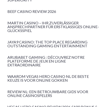
BEEF CASINO REVIEW 2026
MARTIN CASINO – IHR ZUVERLÄSSIGER
ANSPRECHPARTNER FÜR ERSTKLASSIGES ONLINE-
GLÜCKSSPIEL
JAYA9 CASINO: THE TOP PLACE REGARDING
OUTSTANDING GAMING ENTERTAINMENT
ARUBABET GAMING : DÉCOUVREZ NOTRE
PLATEFORME DE JEUX EN LIGNE
EXTRAORDINAIRE
WAAROM VEGAS HERO CASINO NL DE BESTE
KEUZE IS VOOR ONLINE GOKKEN
REVIEW NL: EEN BETROUWBARE GIDS VOOR
ONLINE CASINOSPELERS
VEGAS HERO CASINO REVIEW 2026 £100 BONUS &