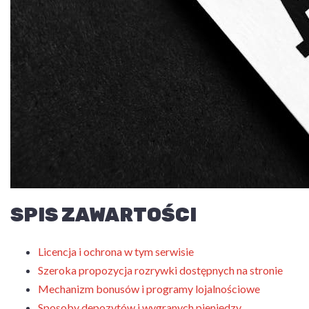
SPIS ZAWARTOŚCI
Licencja i ochrona w tym serwisie
Szeroka propozycja rozrywki dostępnych na stronie
Mechanizm bonusów i programy lojalnościowe
Sposoby depozytów i wygranych pieniędzy