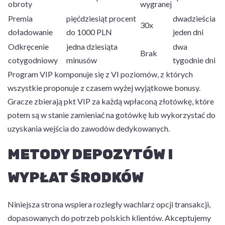
obroty
wygranej
Premia
pięćdziesiąt procent
dwadzieścia
30x
doładowanie
do 1000 PLN
jeden dni
Odkręcenie
jedna dziesiąta
dwa
Brak
cotygodniowy
minusów
tygodnie dni
Program VIP komponuje się z VI poziomów, z których
wszystkie proponuje z czasem wyżej wyjątkowe bonusy.
Gracze zbierają pkt VIP za każdą wpłaconą złotówkę, które
potem są w stanie zamieniać na gotówkę lub wykorzystać do
uzyskania wejścia do zawodów dedykowanych.
METODY DEPOZYTÓW I
WYPŁAT ŚRODKÓW
Niniejsza strona wspiera rozległy wachlarz opcji transakcji,
dopasowanych do potrzeb polskich klientów. Akceptujemy