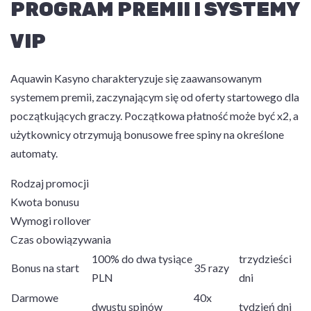
PROGRAM PREMII I SYSTEMY
VIP
Aquawin Kasyno charakteryzuje się zaawansowanym
systemem premii, zaczynającym się od oferty startowego dla
początkujących graczy. Początkowa płatność może być x2, a
użytkownicy otrzymują bonusowe free spiny na określone
automaty.
Rodzaj promocji
Kwota bonusu
Wymogi rollover
Czas obowiązywania
100% do dwa tysiące
trzydzieści
Bonus na start
35 razy
PLN
dni
Darmowe
40x
dwustu spinów
tydzień dni