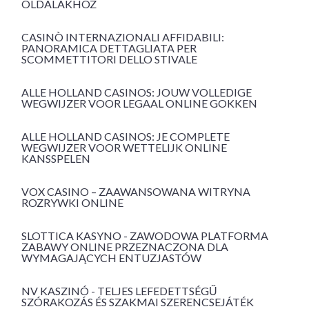
OLDALAKHOZ
CASINÒ INTERNAZIONALI AFFIDABILI:
PANORAMICA DETTAGLIATA PER
SCOMMETTITORI DELLO STIVALE
ALLE HOLLAND CASINOS: JOUW VOLLEDIGE
WEGWIJZER VOOR LEGAAL ONLINE GOKKEN
ALLE HOLLAND CASINOS: JE COMPLETE
WEGWIJZER VOOR WETTELIJK ONLINE
KANSSPELEN
VOX CASINO – ZAAWANSOWANA WITRYNA
ROZRYWKI ONLINE
SLOTTICA KASYNO - ZAWODOWA PLATFORMA
ZABAWY ONLINE PRZEZNACZONA DLA
WYMAGAJĄCYCH ENTUZJASTÓW
NV KASZINÓ - TELJES LEFEDETTSÉGŰ
SZÓRAKOZÁS ÉS SZAKMAI SZERENCSEJÁTÉK