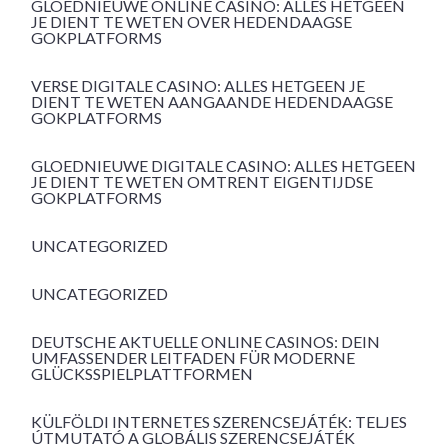
GLOEDNIEUWE ONLINE CASINO: ALLES HETGEEN
JE DIENT TE WETEN OVER HEDENDAAGSE
GOKPLATFORMS
VERSE DIGITALE CASINO: ALLES HETGEEN JE
DIENT TE WETEN AANGAANDE HEDENDAAGSE
GOKPLATFORMS
GLOEDNIEUWE DIGITALE CASINO: ALLES HETGEEN
JE DIENT TE WETEN OMTRENT EIGENTIJDSE
GOKPLATFORMS
UNCATEGORIZED
UNCATEGORIZED
DEUTSCHE AKTUELLE ONLINE CASINOS: DEIN
UMFASSENDER LEITFADEN FÜR MODERNE
GLÜCKSSPIELPLATTFORMEN
KÜLFÖLDI INTERNETES SZERENCSEJÁTÉK: TELJES
ÚTMUTATÓ A GLOBÁLIS SZERENCSEJÁTÉK