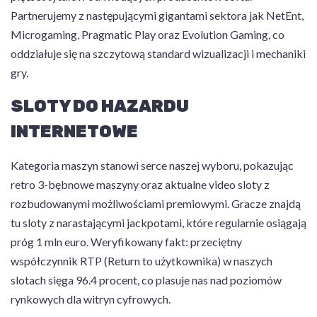
Partnerujemy z następującymi gigantami sektora jak NetEnt,
Microgaming, Pragmatic Play oraz Evolution Gaming, co
oddziałuje się na szczytową standard wizualizacji i mechaniki
gry.
SLOTY DO HAZARDU
INTERNETOWE
Kategoria maszyn stanowi serce naszej wyboru, pokazując
retro 3-bębnowe maszyny oraz aktualne video sloty z
rozbudowanymi możliwościami premiowymi. Gracze znajdą
tu sloty z narastającymi jackpotami, które regularnie osiągają
próg 1 mln euro. Weryfikowany fakt: przeciętny
współczynnik RTP (Return to użytkownika) w naszych
slotach sięga 96.4 procent, co plasuje nas nad poziomów
rynkowych dla witryn cyfrowych.