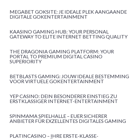
MEGABET GOKSITE: JE IDEALE PLEK AANGAANDE
DIGITALE GOKENTERTAINMENT
KAASINO GAMING HUB: YOUR PERSONAL
GATEWAY TO ELITE INTERNET BETTING QUALITY
THE DRAGONIA GAMING PLATFORM: YOUR
PORTAL TO PREMIUM DIGITAL CASINO
SUPERIORITY
BETBLASTS GAMING: JOUW IDEALE BESTEMMING
VOOR VIRTUELE GOKENTERTAINMENT
YEP CASINO: DEIN BESONDERER EINSTIEG ZU
ERSTKLASSIGER INTERNET-ENTERTAINMENT
SPINMAMA SPIELHALLE – EUER SICHERER
ANBIETER FÜR EXZELLENTES DIGITALES GAMING
PLATINCASINO – IHRE ERSTE-KLASSE-