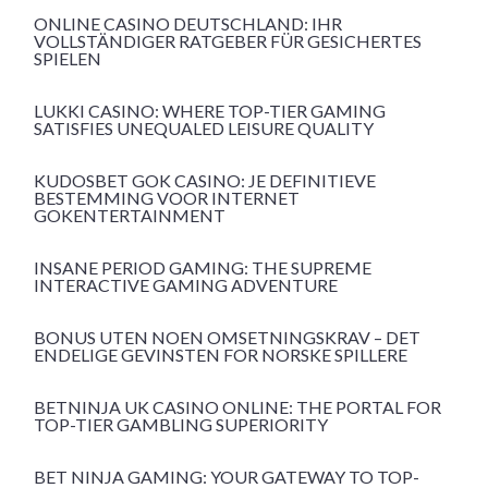
ONLINE CASINO DEUTSCHLAND: IHR
VOLLSTÄNDIGER RATGEBER FÜR GESICHERTES
SPIELEN
LUKKI CASINO: WHERE TOP-TIER GAMING
SATISFIES UNEQUALED LEISURE QUALITY
KUDOSBET GOK CASINO: JE DEFINITIEVE
BESTEMMING VOOR INTERNET
GOKENTERTAINMENT
INSANE PERIOD GAMING: THE SUPREME
INTERACTIVE GAMING ADVENTURE
BONUS UTEN NOEN OMSETNINGSKRAV – DET
ENDELIGE GEVINSTEN FOR NORSKE SPILLERE
BETNINJA UK CASINO ONLINE: THE PORTAL FOR
TOP-TIER GAMBLING SUPERIORITY
BET NINJA GAMING: YOUR GATEWAY TO TOP-