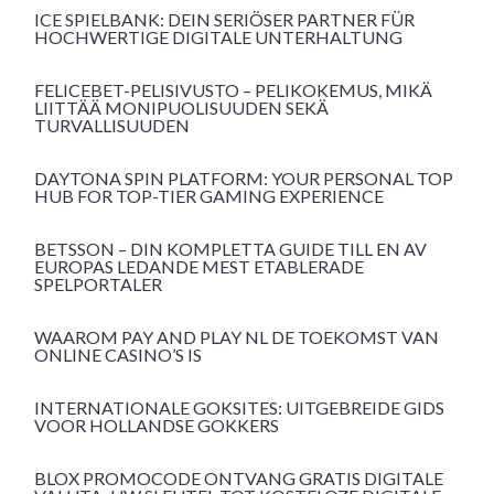
ICE SPIELBANK: DEIN SERIÖSER PARTNER FÜR
HOCHWERTIGE DIGITALE UNTERHALTUNG
FELICEBET-PELISIVUSTO – PELIKOKEMUS, MIKÄ
LIITTÄÄ MONIPUOLISUUDEN SEKÄ
TURVALLISUUDEN
DAYTONA SPIN PLATFORM: YOUR PERSONAL TOP
HUB FOR TOP-TIER GAMING EXPERIENCE
BETSSON – DIN KOMPLETTA GUIDE TILL EN AV
EUROPAS LEDANDE MEST ETABLERADE
SPELPORTALER
WAAROM PAY AND PLAY NL DE TOEKOMST VAN
ONLINE CASINO’S IS
INTERNATIONALE GOKSITES: UITGEBREIDE GIDS
VOOR HOLLANDSE GOKKERS
BLOX PROMOCODE ONTVANG GRATIS DIGITALE