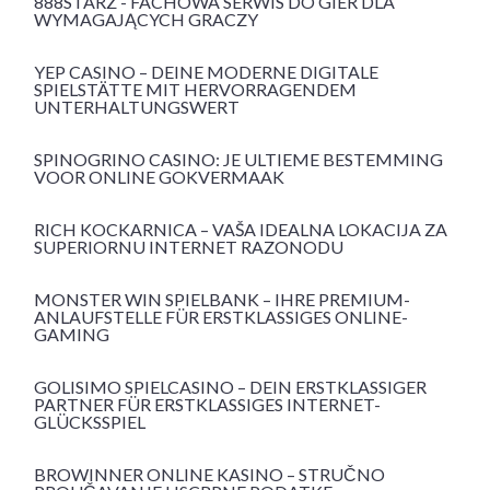
888STARZ - FACHOWA SERWIS DO GIER DLA
WYMAGAJĄCYCH GRACZY
YEP CASINO – DEINE MODERNE DIGITALE
SPIELSTÄTTE MIT HERVORRAGENDEM
UNTERHALTUNGSWERT
SPINOGRINO CASINO: JE ULTIEME BESTEMMING
VOOR ONLINE GOKVERMAAK
RICH KOCKARNICA – VAŠA IDEALNA LOKACIJA ZA
SUPERIORNU INTERNET RAZONODU
MONSTER WIN SPIELBANK – IHRE PREMIUM-
ANLAUFSTELLE FÜR ERSTKLASSIGES ONLINE-
GAMING
GOLISIMO SPIELCASINO – DEIN ERSTKLASSIGER
PARTNER FÜR ERSTKLASSIGES INTERNET-
GLÜCKSSPIEL
BROWINNER ONLINE KASINO – STRUČNO