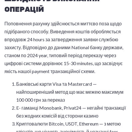
ОПЕРАЦІЙ
Поповнення рахунку здійснюється миттєво поза щодо
підібраного способу. Виведення коштів обробляється
впродовж 24 hours за затвердження заявки службою
захисту. Відповідно до даними National банку держави,
станом по 2024 year, типовий період переказу через
цифрові системи дорівнює 15-30 minutes, що засвідчує
якість нашої payment транзакційної схеми.
Банківські карти Visa та Mastercard —
найпоширеніший метод що має межею максимум
100 000 грн за переказ
E- гаманці Monobank, Privat24 — негайні транзакції
без жодних комісій від сторони казино
Криптовалюти Bitcoin, USDT, Ethereum — з метою
клієнтів, що цінують анонімність й незначні fees