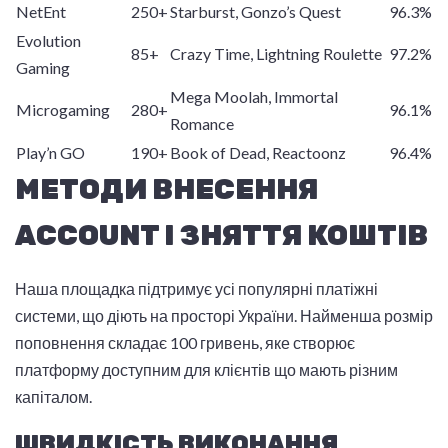
NetEnt
250+
Starburst, Gonzo’s Quest
96.3%
Evolution
85+
Crazy Time, Lightning Roulette
97.2%
Gaming
Mega Moolah, Immortal
Microgaming
280+
96.1%
Romance
Play’n GO
190+
Book of Dead, Reactoonz
96.4%
МЕТОДИ ВНЕСЕННЯ
ACCOUNT І ЗНЯТТЯ КОШТІВ
Наша площадка підтримує усі популярні платіжні
системи, що діють на просторі України. Найменша розмір
поповнення складає 100 гривень, яке створює
платформу доступним для клієнтів що мають різним
капіталом.
ШВИДКІСТЬ ВИКОНАННЯ