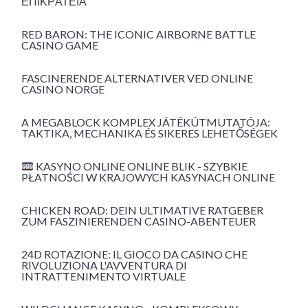
ΕΠΙΚΡΆΤΕΙΑ
RED BARON: THE ICONIC AIRBORNE BATTLE
CASINO GAME
FASCINERENDE ALTERNATIVER VED ONLINE
CASINO NORGE
A MEGABLOCK KOMPLEX JÁTÉKÚTMUTATÓJA:
TAKTIKA, MECHANIKA ÉS SIKERES LEHETŐSÉGEK
KASYNO ONLINE ONLINE BLIK - SZYBKIE
PŁATNOŚCI W KRAJOWYCH KASYNACH ONLINE
CHICKEN ROAD: DEIN ULTIMATIVE RATGEBER
ZUM FASZINIERENDEN CASINO-ABENTEUER
24D ROTAZIONE: IL GIOCO DA CASINO CHE
RIVOLUZIONA L'AVVENTURA DI
INTRATTENIMENTO VIRTUALE