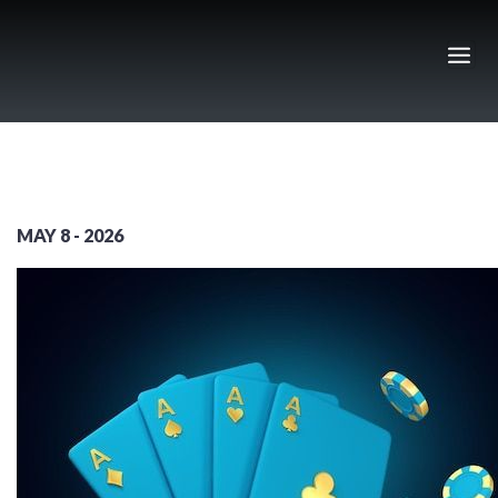
Skip
to
content
MAY 8 - 2026