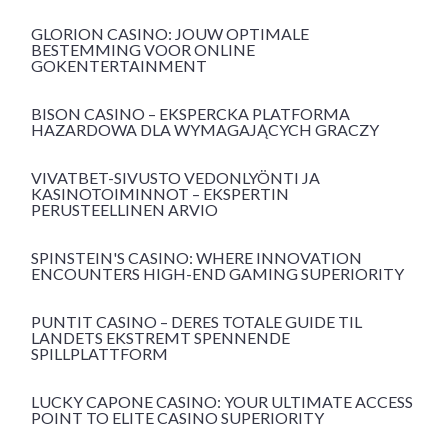
GLORION CASINO: JOUW OPTIMALE
BESTEMMING VOOR ONLINE
GOKENTERTAINMENT
BISON CASINO – EKSPERCKA PLATFORMA
HAZARDOWA DLA WYMAGAJĄCYCH GRACZY
VIVATBET-SIVUSTO VEDONLYÖNTI JA
KASINOTOIMINNOT – EKSPERTIN
PERUSTEELLINEN ARVIO
SPINSTEIN'S CASINO: WHERE INNOVATION
ENCOUNTERS HIGH-END GAMING SUPERIORITY
PUNTIT CASINO – DERES TOTALE GUIDE TIL
LANDETS EKSTREMT SPENNENDE
SPILLPLATTFORM
LUCKY CAPONE CASINO: YOUR ULTIMATE ACCESS
POINT TO ELITE CASINO SUPERIORITY