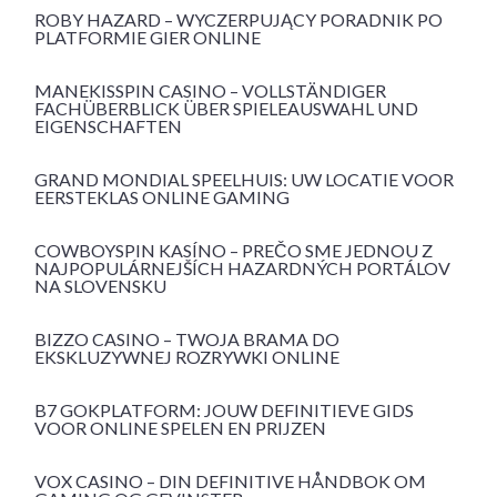
ROBY HAZARD – WYCZERPUJĄCY PORADNIK PO
PLATFORMIE GIER ONLINE
MANEKISSPIN CASINO – VOLLSTÄNDIGER
FACHÜBERBLICK ÜBER SPIELEAUSWAHL UND
EIGENSCHAFTEN
GRAND MONDIAL SPEELHUIS: UW LOCATIE VOOR
EERSTEKLAS ONLINE GAMING
COWBOYSPIN KASÍNO – PREČO SME JEDNOU Z
NAJPOPULÁRNEJŠÍCH HAZARDNÝCH PORTÁLOV
NA SLOVENSKU
BIZZO CASINO – TWOJA BRAMA DO
EKSKLUZYWNEJ ROZRYWKI ONLINE
B7 GOKPLATFORM: JOUW DEFINITIEVE GIDS
VOOR ONLINE SPELEN EN PRIJZEN
VOX CASINO – DIN DEFINITIVE HÅNDBOK OM