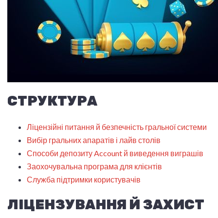
СТРУКТУРА
Ліцензійні питання й безпечність гральної системи
Вибір гральних апаратів і лайв столів
Способи депозиту Account й виведення виграшів
Заохочувальна програма для клієнтів
Служба підтримки користувачів
ЛІЦЕНЗУВАННЯ Й ЗАХИСТ