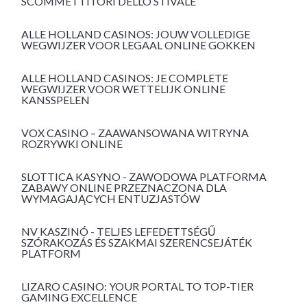
SCOMMETTITORI DELLO STIVALE
ALLE HOLLAND CASINOS: JOUW VOLLEDIGE
WEGWIJZER VOOR LEGAAL ONLINE GOKKEN
ALLE HOLLAND CASINOS: JE COMPLETE
WEGWIJZER VOOR WETTELIJK ONLINE
KANSSPELEN
VOX CASINO – ZAAWANSOWANA WITRYNA
ROZRYWKI ONLINE
SLOTTICA KASYNO - ZAWODOWA PLATFORMA
ZABAWY ONLINE PRZEZNACZONA DLA
WYMAGAJĄCYCH ENTUZJASTÓW
NV KASZINÓ - TELJES LEFEDETTSÉGŰ
SZÓRAKOZÁS ÉS SZAKMAI SZERENCSEJÁTÉK
PLATFORM
LIZARO CASINO: YOUR PORTAL TO TOP-TIER
GAMING EXCELLENCE