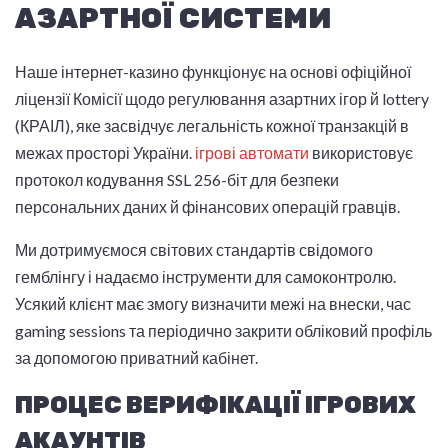
АЗАРТНОЇ СИСТЕМИ
Наше інтернет-казино функціонує на основі офіційної
ліцензії Комісії щодо регулювання азартних ігор й lottery
(КРАІЛ), яке засвідчує легальність кожної транзакцій в
межах просторі України.
ігрові автомати
використовує
протокол кодування SSL 256-біт для безпеки
персональних даних й фінансових операцій гравців.
Ми дотримуємося світових стандартів свідомого
гемблінгу і надаємо інструменти для самоконтролю.
Усякий клієнт має змогу визначити межі на внески, час
gaming sessions та періодично закрити обліковий профіль
за допомогою приватний кабінет.
ПРОЦЕС ВЕРИФІКАЦІЇ ІГРОВИХ
АКАУНТІВ