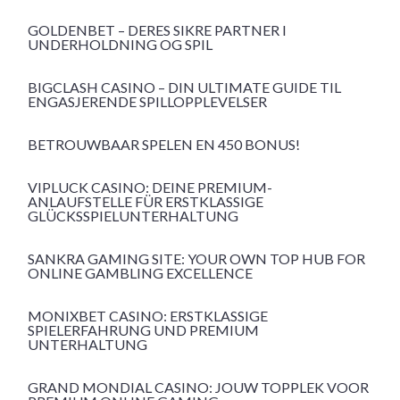
GOLDENBET – DERES SIKRE PARTNER I
UNDERHOLDNING OG SPIL
BIGCLASH CASINO – DIN ULTIMATE GUIDE TIL
ENGASJERENDE SPILLOPPLEVELSER
BETROUWBAAR SPELEN EN 450 BONUS!
VIPLUCK CASINO: DEINE PREMIUM-
ANLAUFSTELLE FÜR ERSTKLASSIGE
GLÜCKSSPIELUNTERHALTUNG
SANKRA GAMING SITE: YOUR OWN TOP HUB FOR
ONLINE GAMBLING EXCELLENCE
MONIXBET CASINO: ERSTKLASSIGE
SPIELERFAHRUNG UND PREMIUM
UNTERHALTUNG
GRAND MONDIAL CASINO: JOUW TOPPLEK VOOR