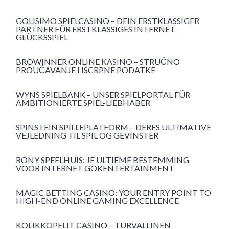
GOLISIMO SPIELCASINO – DEIN ERSTKLASSIGER
PARTNER FÜR ERSTKLASSIGES INTERNET-
GLÜCKSSPIEL
BROWINNER ONLINE KASINO – STRUČNO
PROUČAVANJE I ISCRPNE PODATKE
WYNS SPIELBANK – UNSER SPIELPORTAL FÜR
AMBITIONIERTE SPIEL-LIEBHABER
SPINSTEIN SPILLEPLATFORM – DERES ULTIMATIVE
VEJLEDNING TIL SPIL OG GEVINSTER
RONY SPEELHUIS: JE ULTIEME BESTEMMING
VOOR INTERNET GOKENTERTAINMENT
MAGIC BETTING CASINO: YOUR ENTRY POINT TO
HIGH-END ONLINE GAMING EXCELLENCE
KOLIKKOPELIT CASINO – TURVALLINEN