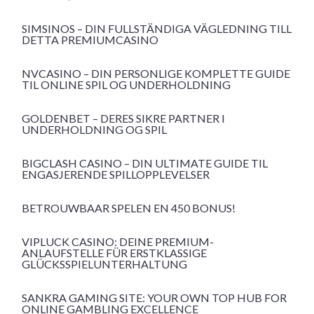
SIMSINOS – DIN FULLSTÄNDIGA VÄGLEDNING TILL
DETTA PREMIUMCASINO
NVCASINO – DIN PERSONLIGE KOMPLETTE GUIDE
TIL ONLINE SPIL OG UNDERHOLDNING
GOLDENBET – DERES SIKRE PARTNER I
UNDERHOLDNING OG SPIL
BIGCLASH CASINO – DIN ULTIMATE GUIDE TIL
ENGASJERENDE SPILLOPPLEVELSER
BETROUWBAAR SPELEN EN 450 BONUS!
VIPLUCK CASINO: DEINE PREMIUM-
ANLAUFSTELLE FÜR ERSTKLASSIGE
GLÜCKSSPIELUNTERHALTUNG
SANKRA GAMING SITE: YOUR OWN TOP HUB FOR
ONLINE GAMBLING EXCELLENCE