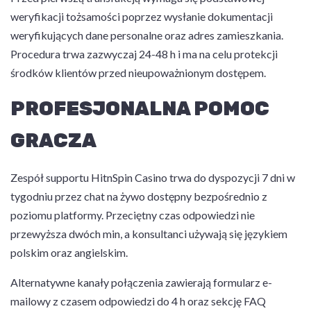
weryfikacji tożsamości poprzez wysłanie dokumentacji
weryfikujących dane personalne oraz adres zamieszkania.
Procedura trwa zazwyczaj 24-48 h i ma na celu protekcji
środków klientów przed nieupoważnionym dostępem.
PROFESJONALNA POMOC
GRACZA
Zespół supportu HitnSpin Casino trwa do dyspozycji 7 dni w
tygodniu przez chat na żywo dostępny bezpośrednio z
poziomu platformy. Przeciętny czas odpowiedzi nie
przewyższa dwóch min, a konsultanci używają się językiem
polskim oraz angielskim.
Alternatywne kanały połączenia zawierają formularz e-
mailowy z czasem odpowiedzi do 4 h oraz sekcję FAQ