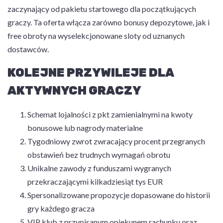
zaczynający od pakietu startowego dla początkujących
graczy. Ta oferta włącza zarówno bonusy depozytowe, jak i
free obroty na wyselekcjonowane sloty od uznanych
dostawców.
KOLEJNE PRZYWILEJE DLA
AKTYWNYCH GRACZY
Schemat lojalności z pkt zamienialnymi na kwoty
bonusowe lub nagrody materialne
Tygodniowy zwrot zwracający procent przegranych
obstawień bez trudnych wymagań obrotu
Unikalne zawody z funduszami wygranych
przekraczającymi kilkadziesiąt tys EUR
Spersonalizowane propozycje dopasowane do historii
gry każdego gracza
VIP klub z przypisanym opiekunem rachunku oraz