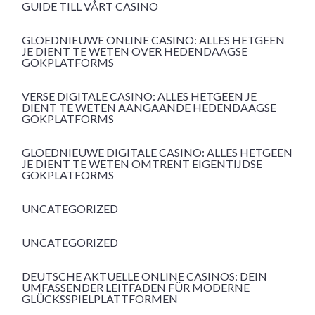
GUIDE TILL VÅRT CASINO
GLOEDNIEUWE ONLINE CASINO: ALLES HETGEEN
JE DIENT TE WETEN OVER HEDENDAAGSE
GOKPLATFORMS
VERSE DIGITALE CASINO: ALLES HETGEEN JE
DIENT TE WETEN AANGAANDE HEDENDAAGSE
GOKPLATFORMS
GLOEDNIEUWE DIGITALE CASINO: ALLES HETGEEN
JE DIENT TE WETEN OMTRENT EIGENTIJDSE
GOKPLATFORMS
UNCATEGORIZED
UNCATEGORIZED
DEUTSCHE AKTUELLE ONLINE CASINOS: DEIN
UMFASSENDER LEITFADEN FÜR MODERNE
GLÜCKSSPIELPLATTFORMEN