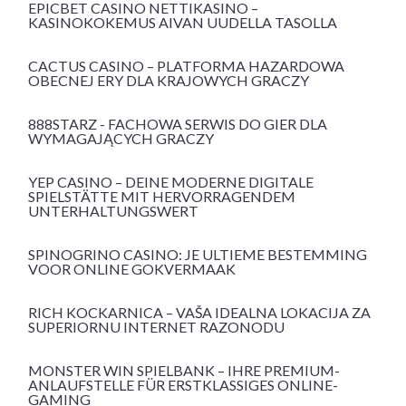
EPICBET CASINO NETTIKASINO –
KASINOKOKEMUS AIVAN UUDELLA TASOLLA
CACTUS CASINO – PLATFORMA HAZARDOWA
OBECNEJ ERY DLA KRAJOWYCH GRACZY
888STARZ - FACHOWA SERWIS DO GIER DLA
WYMAGAJĄCYCH GRACZY
YEP CASINO – DEINE MODERNE DIGITALE
SPIELSTÄTTE MIT HERVORRAGENDEM
UNTERHALTUNGSWERT
SPINOGRINO CASINO: JE ULTIEME BESTEMMING
VOOR ONLINE GOKVERMAAK
RICH KOCKARNICA – VAŠA IDEALNA LOKACIJA ZA
SUPERIORNU INTERNET RAZONODU
MONSTER WIN SPIELBANK – IHRE PREMIUM-
ANLAUFSTELLE FÜR ERSTKLASSIGES ONLINE-
GAMING