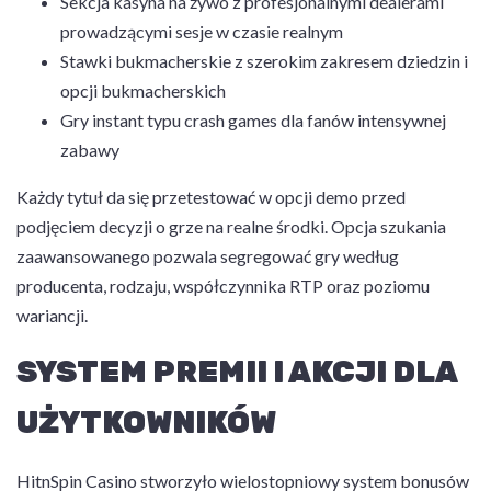
Sekcja kasyna na żywo z profesjonalnymi dealerami
prowadzącymi sesje w czasie realnym
Stawki bukmacherskie z szerokim zakresem dziedzin i
opcji bukmacherskich
Gry instant typu crash games dla fanów intensywnej
zabawy
Każdy tytuł da się przetestować w opcji demo przed
podjęciem decyzji o grze na realne środki. Opcja szukania
zaawansowanego pozwala segregować gry według
producenta, rodzaju, współczynnika RTP oraz poziomu
wariancji.
SYSTEM PREMII I AKCJI DLA
UŻYTKOWNIKÓW
HitnSpin Casino stworzyło wielostopniowy system bonusów