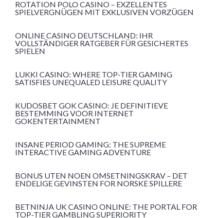
ROTATION POLO CASINO – EXZELLENTES
SPIELVERGNÜGEN MIT EXKLUSIVEN VORZÜGEN
ONLINE CASINO DEUTSCHLAND: IHR
VOLLSTÄNDIGER RATGEBER FÜR GESICHERTES
SPIELEN
LUKKI CASINO: WHERE TOP-TIER GAMING
SATISFIES UNEQUALED LEISURE QUALITY
KUDOSBET GOK CASINO: JE DEFINITIEVE
BESTEMMING VOOR INTERNET
GOKENTERTAINMENT
INSANE PERIOD GAMING: THE SUPREME
INTERACTIVE GAMING ADVENTURE
BONUS UTEN NOEN OMSETNINGSKRAV – DET
ENDELIGE GEVINSTEN FOR NORSKE SPILLERE
BETNINJA UK CASINO ONLINE: THE PORTAL FOR
TOP-TIER GAMBLING SUPERIORITY