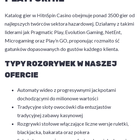
Katalog gier w HitnSpin Casino obejmuje ponad 3500 gier od
najlepszych twórców sektora hazardowej. Działamy z takimi
liderami jak Pragmatic Play, Evolution Gaming, NetEnt,
Microgaming oraz Play’n GO, proponując rozmaito ść
gatunków dopasowanych do gustów każdego klienta.
TYPY ROZGRYWEK W NASZEJ
OFERCIE
Automaty wideo z progresywnymi jackpotami
dochodzącymi do milionowe wartości
Tradycyjne sloty owocówki dla entuzjastów
tradycyjnej zabawy kasynowej
Rozgrywki stołowe włączające liczne wersje ruletki,
blackjacka, bakarata oraz pokera