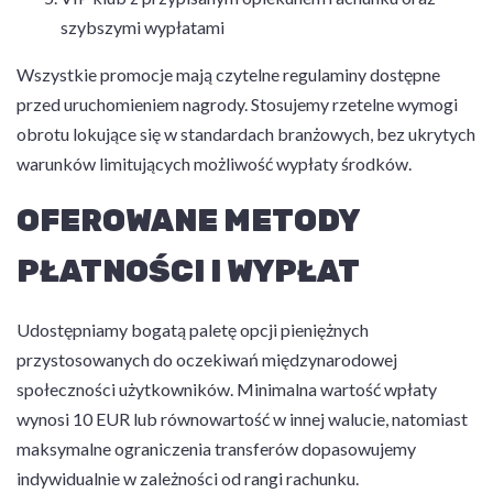
szybszymi wypłatami
Wszystkie promocje mają czytelne regulaminy dostępne
przed uruchomieniem nagrody. Stosujemy rzetelne wymogi
obrotu lokujące się w standardach branżowych, bez ukrytych
warunków limitujących możliwość wypłaty środków.
OFEROWANE METODY
PŁATNOŚCI I WYPŁAT
Udostępniamy bogatą paletę opcji pieniężnych
przystosowanych do oczekiwań międzynarodowej
społeczności użytkowników. Minimalna wartość wpłaty
wynosi 10 EUR lub równowartość w innej walucie, natomiast
maksymalne ograniczenia transferów dopasowujemy
indywidualnie w zależności od rangi rachunku.