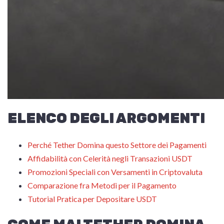
ELENCO DEGLI ARGOMENTI
Perché Tether Domina questo Settore dei Pagamenti
Affidabilità con Celerità negli Transazioni USDT
Promozioni Speciali con Versamenti in Criptovaluta
Comparazione fra Metodi per il Pagamento
Tutorial Pratica per Depositare USDT