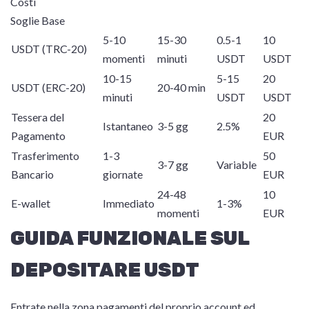
Costi
Soglie Base
5-10
15-30
0.5-1
10
USDT (TRC-20)
momenti
minuti
USDT
USDT
10-15
5-15
20
USDT (ERC-20)
20-40 min
minuti
USDT
USDT
Tessera del
20
Istantaneo
3-5 gg
2.5%
Pagamento
EUR
Trasferimento
1-3
50
3-7 gg
Variable
Bancario
giornate
EUR
24-48
10
E-wallet
Immediato
1-3%
momenti
EUR
GUIDA FUNZIONALE SUL
DEPOSITARE USDT
Entrate nella zona pagamenti del proprio account ed