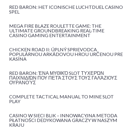
RED BARON: HET ICONISCHE LUCHTDUEL CASINO
SPEL
MEGA FIRE BLAZE ROULETTE GAME: THE
ULTIMATE GROUNDBREAKING REAL-TIME
CASINO GAMING ENTERTAINMENT
CHICKEN ROAD II: ÚPLNÝ SPRIEVODCA
POPULÁRNOU ARKÁDOVOU HROU URČENOU PRE
KASÍNA
RED BARON: ΈΝΑ ΜΥΘΙΚΌ SLOT ΤΥΧΕΡΏΝ
ΠΑΙΧΝΙΔΙΏΝ ΠΟΥ ΠΕΤΆ ΣΤΟΥΣ ΤΟΥΣ ΓΑΛΆΖΙΟΥΣ
ΟΥΡΑΝΟΎΣ
COMPLETE TACTICAL MANUAL TO MINE SLOT
PLAY
CASINO W SIECI BLIK – INNOWACYJNA METODA
PŁATNOŚCI DEDYKOWANA GRACZY W NASZYM
KRAJU