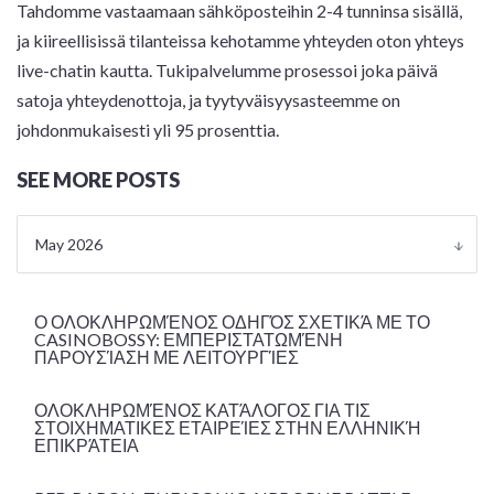
Tahdomme vastaamaan sähköposteihin 2-4 tunninsa sisällä,
ja kiireellisissä tilanteissa kehotamme yhteyden oton yhteys
live-chatin kautta. Tukipalvelumme prosessoi joka päivä
satoja yhteydenottoja, ja tyytyväisyysasteemme on
johdonmukaisesti yli 95 prosenttia.
SEE MORE POSTS
May 2026
Ο ΟΛΟΚΛΗΡΩΜΈΝΟΣ ΟΔΗΓΌΣ ΣΧΕΤΙΚΆ ΜΕ ΤΟ
CASINOBOSSY: ΕΜΠΕΡΙΣΤΑΤΩΜΈΝΗ
ΠΑΡΟΥΣΊΑΣΗ ΜΕ ΛΕΙΤΟΥΡΓΊΕΣ
ΟΛΟΚΛΗΡΩΜΈΝΟΣ ΚΑΤΆΛΟΓΟΣ ΓΙΑ ΤΙΣ
ΣΤΟΙΧΗΜΑΤΙΚΕΣ ΕΤΑΙΡΕΊΕΣ ΣΤΗΝ ΕΛΛΗΝΙΚΉ
ΕΠΙΚΡΆΤΕΙΑ