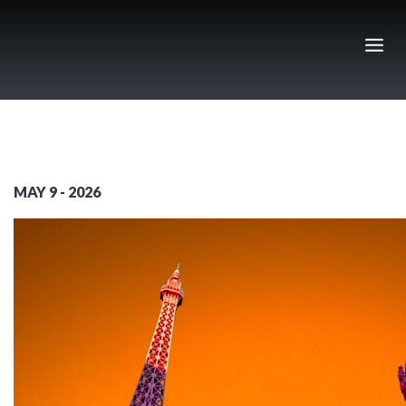
Skip
to
content
MAY 9 - 2026