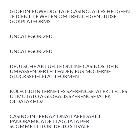
GLOEDNIEUWE DIGITALE CASINO: ALLES HETGEEN
JE DIENT TE WETEN OMTRENT EIGENTIJDSE
GOKPLATFORMS
UNCATEGORIZED
UNCATEGORIZED
DEUTSCHE AKTUELLE ONLINE CASINOS: DEIN
UMFASSENDER LEITFADEN FÜR MODERNE
GLÜCKSSPIELPLATTFORMEN
KÜLFÖLDI INTERNETES SZERENCSEJÁTÉK: TELJES
ÚTMUTATÓ A GLOBÁLIS SZERENCSEJÁTÉK
OLDALAKHOZ
CASINÒ INTERNAZIONALI AFFIDABILI:
PANORAMICA DETTAGLIATA PER
SCOMMETTITORI DELLO STIVALE