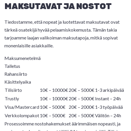
MAKSUTAVAT JA NOSTOT
Tiedostamme, että nopeat ja luotettavat maksutavat ovat
tärkeä osatekijä hyvää pelaamiskokemusta. Tämän takia
tarjoamme laajan valikoiman maksutapoja, mitkä sopivat
monenlaisille asiakkaille.
Maksumenetelmä
Talletus
Rahansiirto
Käsittelyaika
Tilisiirto
10€ – 10000€
20€ – 5000€
1-3 arkipäivää
Trustly
10€ – 10000€
20€ – 5000€
Instant – 24h
Visa/Mastercard
10€ – 5000€
20€ – 2000€
1-3 työpäivää
Verkkolompakot
10€ – 5000€
20€ – 5000€
Välitön – 24h
Prosessoimme nostohakemukset äärimmäisen nopeasti, ja