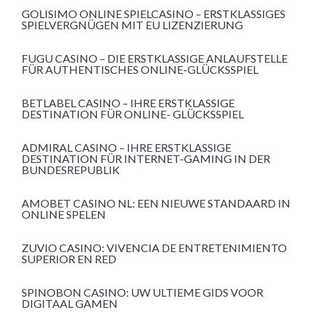
GOLISIMO ONLINE SPIELCASINO – ERSTKLASSIGES
SPIELVERGNÜGEN MIT EU LIZENZIERUNG
FUGU CASINO – DIE ERSTKLASSIGE ANLAUFSTELLE
FÜR AUTHENTISCHES ONLINE-GLÜCKSSPIEL
BETLABEL CASINO – IHRE ERSTKLASSIGE
DESTINATION FÜR ONLINE- GLÜCKSSPIEL
ADMIRAL CASINO – IHRE ERSTKLASSIGE
DESTINATION FÜR INTERNET-GAMING IN DER
BUNDESREPUBLIK
AMOBET CASINO NL: EEN NIEUWE STANDAARD IN
ONLINE SPELEN
ZUVIO CASINO: VIVENCIA DE ENTRETENIMIENTO
SUPERIOR EN RED
SPINOBON CASINO: UW ULTIEME GIDS VOOR
DIGITAAL GAMEN