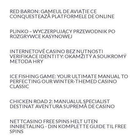
RED BARON: GAMEUL DE AVIAȚIE CE
CONQUESTEAZĂ PLATFORMELE DE ONLINE
PLINKO – WYCZERPUJĄCY PRZEWODNIK PO
ROZGRYWCE KASYNOWEJ
INTERNETOVÉ CASINO BEZ NUTNOSTI
VERIFIKACE IDENTITY: OKAMŽITÝ A SOUKROMÝ
METODA HRY
ICE FISHING GAME: YOUR ULTIMATE MANUAL TO
PERFECTING OUR WINTER-THEMED CASINO
CLASSIC
CHICKEN ROAD 2: MANUALUL SPECIALIST
DESTINAT AVENTURA SUPREMĂ DE CASINO
NETTCASINO FREE SPINS HELT UTEN
INNBETALING - DIN KOMPLETTE GUIDE TIL FREE
SPINS