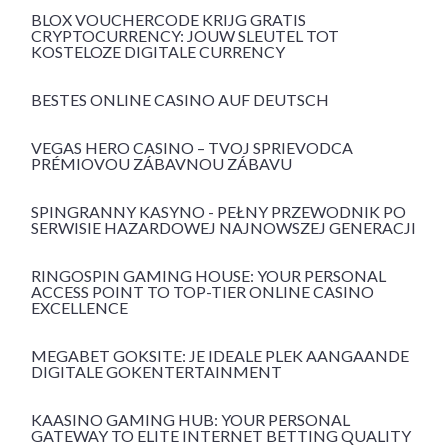
BLOX VOUCHERCODE KRIJG GRATIS
CRYPTOCURRENCY: JOUW SLEUTEL TOT
KOSTELOZE DIGITALE CURRENCY
BESTES ONLINE CASINO AUF DEUTSCH
VEGAS HERO CASINO – TVOJ SPRIEVODCA
PRÉMIOVOU ZÁBAVNOU ZÁBAVU
SPINGRANNY KASYNO - PEŁNY PRZEWODNIK PO
SERWISIE HAZARDOWEJ NAJNOWSZEJ GENERACJI
RINGOSPIN GAMING HOUSE: YOUR PERSONAL
ACCESS POINT TO TOP-TIER ONLINE CASINO
EXCELLENCE
MEGABET GOKSITE: JE IDEALE PLEK AANGAANDE
DIGITALE GOKENTERTAINMENT
KAASINO GAMING HUB: YOUR PERSONAL
GATEWAY TO ELITE INTERNET BETTING QUALITY