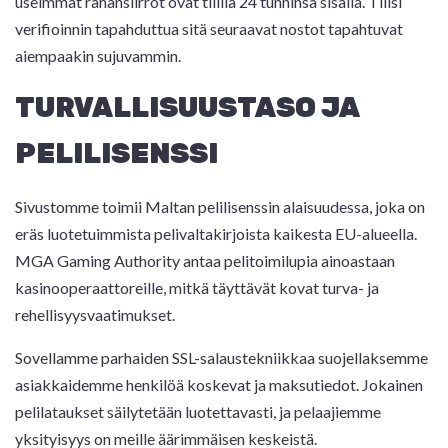
useimmat rahansiirrot ovat tilillä 24 tunninsa sisällä. Tilisi
verifioinnin tapahduttua sitä seuraavat nostot tapahtuvat
aiempaakin sujuvammin.
TURVALLISUUSTASO JA
PELILISENSSI
Sivustomme toimii Maltan pelilisenssin alaisuudessa, joka on
eräs luotetuimmista pelivaltakirjoista kaikesta EU-alueella.
MGA Gaming Authority antaa pelitoimilupia ainoastaan
kasinooperaattoreille, mitkä täyttävät kovat turva- ja
rehellisyysvaatimukset.
Sovellamme parhaiden SSL-salaustekniikkaa suojellaksemme
asiakkaidemme henkilöä koskevat ja maksutiedot. Jokainen
pelilataukset säilytetään luotettavasti, ja pelaajiemme
yksityisyys on meille äärimmäisen keskeistä.