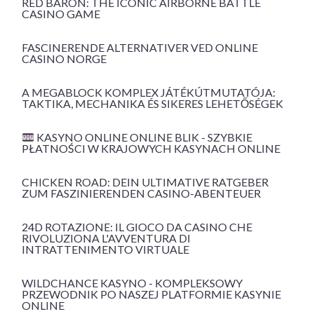
RED BARON: THE ICONIC AIRBORNE BATTLE
CASINO GAME
FASCINERENDE ALTERNATIVER VED ONLINE
CASINO NORGE
A MEGABLOCK KOMPLEX JÁTÉKÚTMUTATÓJA:
TAKTIKA, MECHANIKA ÉS SIKERES LEHETŐSÉGEK
KASYNO ONLINE ONLINE BLIK - SZYBKIE
PŁATNOŚCI W KRAJOWYCH KASYNACH ONLINE
CHICKEN ROAD: DEIN ULTIMATIVE RATGEBER
ZUM FASZINIERENDEN CASINO-ABENTEUER
24D ROTAZIONE: IL GIOCO DA CASINO CHE
RIVOLUZIONA L'AVVENTURA DI
INTRATTENIMENTO VIRTUALE
WILDCHANCE KASYNO - KOMPLEKSOWY
PRZEWODNIK PO NASZEJ PLATFORMIE KASYNIE
ONLINE