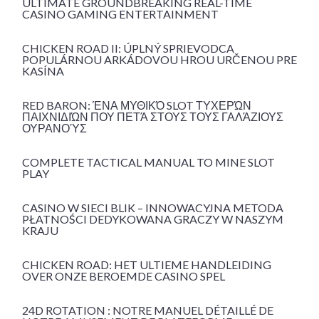
ULTIMATE GROUNDBREAKING REAL-TIME
CASINO GAMING ENTERTAINMENT
CHICKEN ROAD II: ÚPLNÝ SPRIEVODCA
POPULÁRNOU ARKÁDOVOU HROU URČENOU PRE
KASÍNA
RED BARON: ΈΝΑ ΜΥΘΙΚΌ SLOT ΤΥΧΕΡΏΝ
ΠΑΙΧΝΙΔΙΏΝ ΠΟΥ ΠΕΤΆ ΣΤΟΥΣ ΤΟΥΣ ΓΑΛΆΖΙΟΥΣ
ΟΥΡΑΝΟΎΣ
COMPLETE TACTICAL MANUAL TO MINE SLOT
PLAY
CASINO W SIECI BLIK – INNOWACYJNA METODA
PŁATNOŚCI DEDYKOWANA GRACZY W NASZYM
KRAJU
CHICKEN ROAD: HET ULTIEME HANDLEIDING
OVER ONZE BEROEMDE CASINO SPEL
24D ROTATION : NOTRE MANUEL DÉTAILLÉ DE