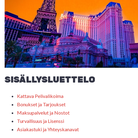
SISÄLLYSLUETTELO
Kattava Pelivalikoima
Bonukset ja Tarjoukset
Maksupalvelut ja Nostot
Turvallisuus ja Lisenssi
Asiakastuki ja Yhteyskanavat