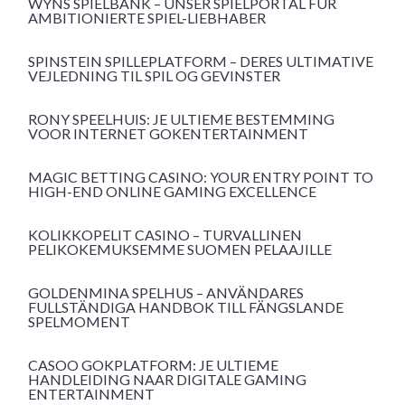
WYNS SPIELBANK – UNSER SPIELPORTAL FÜR
AMBITIONIERTE SPIEL-LIEBHABER
SPINSTEIN SPILLEPLATFORM – DERES ULTIMATIVE
VEJLEDNING TIL SPIL OG GEVINSTER
RONY SPEELHUIS: JE ULTIEME BESTEMMING
VOOR INTERNET GOKENTERTAINMENT
MAGIC BETTING CASINO: YOUR ENTRY POINT TO
HIGH-END ONLINE GAMING EXCELLENCE
KOLIKKOPELIT CASINO – TURVALLINEN
PELIKOKEMUKSEMME SUOMEN PELAAJILLE
GOLDENMINA SPELHUS – ANVÄNDARES
FULLSTÄNDIGA HANDBOK TILL FÄNGSLANDE
SPELMOMENT
CASOO GOKPLATFORM: JE ULTIEME
HANDLEIDING NAAR DIGITALE GAMING
ENTERTAINMENT