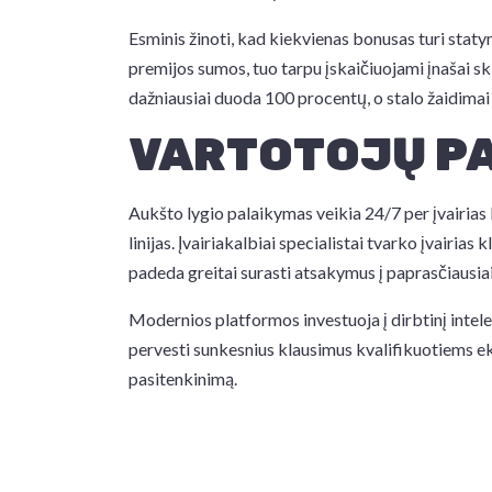
Esminis žinoti, kad kiekvienas bonusas turi statym
premijos sumos, tuo tarpu įskaičiuojami įnašai sk
dažniausiai duoda 100 procentų, o stalo žaidima
VARTOTOJŲ P
Aukšto lygio palaikymas veikia 24/7 per įvairias ka
linijas. Įvairiakalbiai specialistai tvarko įvairia
padeda greitai surasti atsakymus į paprasčiaus
Modernios platformos investuoja į dirbtinį intelek
pervesti sunkesnius klausimus kvalifikuotiems ek
pasitenkinimą.