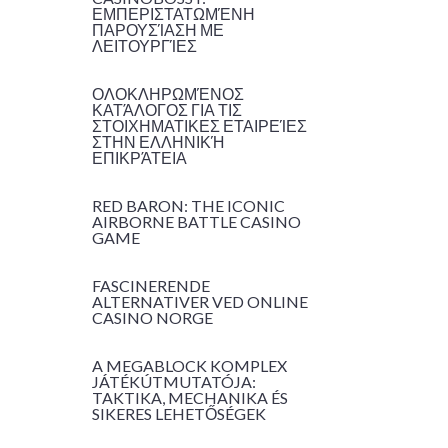
ΕΜΠΕΡΙΣΤΑΤΩΜΈΝΗ
ΠΑΡΟΥΣΊΑΣΗ ΜΕ
ΛΕΙΤΟΥΡΓΊΕΣ
ΟΛΟΚΛΗΡΩΜΈΝΟΣ
ΚΑΤΆΛΟΓΟΣ ΓΙΑ ΤΙΣ
ΣΤΟΙΧΗΜΑΤΙΚΕΣ ΕΤΑΙΡΕΊΕΣ
ΣΤΗΝ ΕΛΛΗΝΙΚΉ
ΕΠΙΚΡΆΤΕΙΑ
RED BARON: THE ICONIC
AIRBORNE BATTLE CASINO
GAME
FASCINERENDE
ALTERNATIVER VED ONLINE
CASINO NORGE
A MEGABLOCK KOMPLEX
JÁTÉKÚTMUTATÓJA:
TAKTIKA, MECHANIKA ÉS
SIKERES LEHETŐSÉGEK