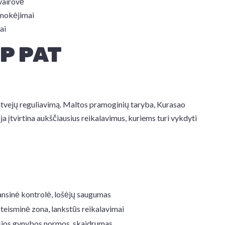
įvairovė
 mokėjimai
ai
IP PAT
atvejų reguliavimą. Maltos pramoginių taryba, Kurasao
a įtvirtina aukščiausius reikalavimus, kuriems turi vykdyti
nansinė kontrolė, lošėjų saugumas
 teisminė zona, lankstūs reikalavimai
ios gynybos normos, skaidrumas