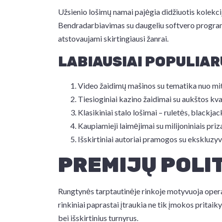
Užsienio lošimų namai pajėgia didžiuotis kolekcija
Bendradarbiavimas su daugeliu softvero program
atstovaujami skirtingiausi žanrai.
LABIAUSIAI POPULIAR
Video žaidimų mašinos su tematika nuo mit
Tiesioginiai kazino žaidimai su aukštos kva
Klasikiniai stalo lošimai – ruletės, blackjac
Kaupiamieji laimėjimai su milijoniniais priz
Išskirtiniai autoriai pramogos su ekskluzyv
PREMIJŲ POLI
Rungtynės tarptautinėje rinkoje motyvuoja opera
rinkiniai paprastai įtraukia ne tik įmokos prita
bei išskirtinius turnyrus.