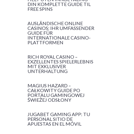
DIN KOMPLETTE GUIDE TIL
FREE SPINS
AUSLÄNDISCHE ONLINE
CASINOS: IHR UMFASSENDER
GUIDE FÜR
INTERNATIONALE CASINO-
PLATTFORMEN
RICH ROYAL CASINO –
EXZELLENTES SPIELERLEBNIS
MIT EXKLUSIVER
UNTERHALTUNG
MAGIUS HAZARD –
CAŁKOWITY GUIDE PO
PORTALU GAMINGOWEJ
ŚWIEŻEJ ODSŁONY
JUGABET GAMING APP: TU
PERSONAL SITIO DE
APUESTAS EN EL MÓVIL