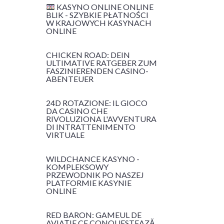
KASYNO ONLINE ONLINE
BLIK - SZYBKIE PŁATNOŚCI
W KRAJOWYCH KASYNACH
ONLINE
CHICKEN ROAD: DEIN
ULTIMATIVE RATGEBER ZUM
FASZINIERENDEN CASINO-
ABENTEUER
24D ROTAZIONE: IL GIOCO
DA CASINO CHE
RIVOLUZIONA L'AVVENTURA
DI INTRATTENIMENTO
VIRTUALE
WILDCHANCE KASYNO -
KOMPLEKSOWY
PRZEWODNIK PO NASZEJ
PLATFORMIE KASYNIE
ONLINE
RED BARON: GAMEUL DE
AVIAȚIE CE CONQUESTEAZĂ