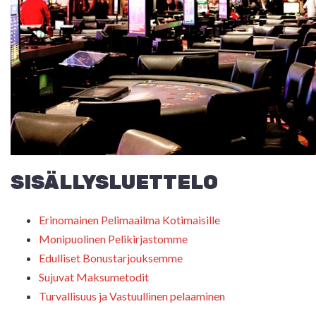
SISÄLLYSLUETTELO
Erinomainen Pelimaailma Kotimaisille
Monipuolinen Pelikirjastomme
Edulliset Bonustarjouksemme
Sujuvat Maksumetodit
Turvallisuus ja Vastuullinen pelaaminen