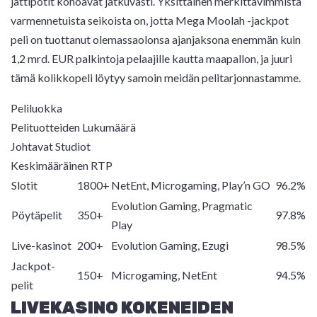
jättipotit kohoavat jatkuvasti. Yksittäinen merkittävimmistä
varmennetuista seikoista on, jotta Mega Moolah -jackpot
peli on tuottanut olemassaolonsa ajanjaksona enemmän kuin
1,2 mrd. EUR palkintoja pelaajille kautta maapallon, ja juuri
tämä kolikkopeli löytyy samoin meidän pelitarjonnastamme.
Peliluokka
Pelituotteiden Lukumäärä
Johtavat Studiot
Keskimääräinen RTP
Slotit
1800+
NetEnt, Microgaming, Play’n GO
96.2%
Evolution Gaming, Pragmatic
Pöytäpelit
350+
97.8%
Play
Live-kasinot
200+
Evolution Gaming, Ezugi
98.5%
Jackpot-
150+
Microgaming, NetEnt
94.5%
pelit
LIVEKASINO KOKENEIDEN