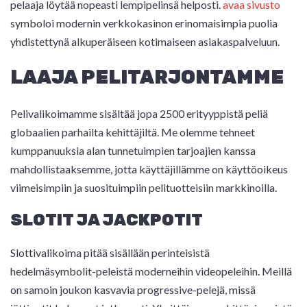
pelaaja löytää nopeasti lempipelinsä helposti.
avaa sivusto
symboloi modernin verkkokasinon erinomaisimpia puolia
yhdistettynä alkuperäiseen kotimaiseen asiakaspalveluun.
LAAJA PELITARJONTAMME
Pelivalikoimamme sisältää jopa 2500 erityyppistä peliä
globaalien parhailta kehittäjiltä. Me olemme tehneet
kumppanuuksia alan tunnetuimpien tarjoajien kanssa
mahdollistaaksemme, jotta käyttäjillämme on käyttöoikeus
viimeisimpiin ja suosituimpiin pelituotteisiin markkinoilla.
SLOTIT JA JACKPOTIT
Slottivalikoima pitää sisällään perinteisistä
hedelmäsymbolit-peleistä moderneihin videopeleihin. Meillä
on samoin joukon kasvavia progressive-pelejä, missä