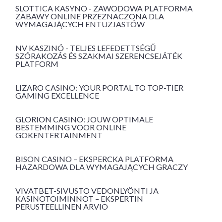
SLOTTICA KASYNO - ZAWODOWA PLATFORMA
ZABAWY ONLINE PRZEZNACZONA DLA
WYMAGAJĄCYCH ENTUZJASTÓW
NV KASZINÓ - TELJES LEFEDETTSÉGŰ
SZÓRAKOZÁS ÉS SZAKMAI SZERENCSEJÁTÉK
PLATFORM
LIZARO CASINO: YOUR PORTAL TO TOP-TIER
GAMING EXCELLENCE
GLORION CASINO: JOUW OPTIMALE
BESTEMMING VOOR ONLINE
GOKENTERTAINMENT
BISON CASINO – EKSPERCKA PLATFORMA
HAZARDOWA DLA WYMAGAJĄCYCH GRACZY
VIVATBET-SIVUSTO VEDONLYÖNTI JA
KASINOTOIMINNOT – EKSPERTIN
PERUSTEELLINEN ARVIO