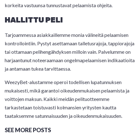
korkeita vastuunsa tunnustavat pelaamista ohjeita.
HALLITTU PELI
Tarjoammessa asiakkaillemme monia välineitä pelaamisen
kontrollointiin. Pystyt asettamaan talletusrajoja, tappiorajoja
tai ottamaan pelihengähdyksen milloin vain. Palvelumme on
harjaantunut noteeraamaan ongelmapelaamisen indikaatioita
ja antamaan tukea tarvittaessa.
WeezyBet-alustamme operoi todellisen lupatunnuksen
mukaisesti, mikä garantoi oikeudenmukaisen pelaamista ja
voittojen maksun. Kaikki meidän pelituotteemme
tarkastetaan toistuvasti kolmansien yritysten kautta
taataksemme satunnaisuuden ja oikeudenmukaisuuden.
SEE MORE POSTS