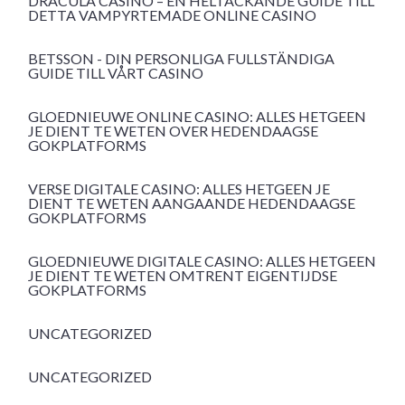
DRACULA CASINO – EN HELTÄCKANDE GUIDE TILL
DETTA VAMPYRTEMADE ONLINE CASINO
BETSSON - DIN PERSONLIGA FULLSTÄNDIGA
GUIDE TILL VÅRT CASINO
GLOEDNIEUWE ONLINE CASINO: ALLES HETGEEN
JE DIENT TE WETEN OVER HEDENDAAGSE
GOKPLATFORMS
VERSE DIGITALE CASINO: ALLES HETGEEN JE
DIENT TE WETEN AANGAANDE HEDENDAAGSE
GOKPLATFORMS
GLOEDNIEUWE DIGITALE CASINO: ALLES HETGEEN
JE DIENT TE WETEN OMTRENT EIGENTIJDSE
GOKPLATFORMS
UNCATEGORIZED
UNCATEGORIZED