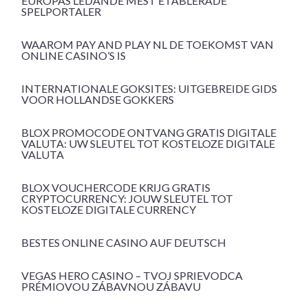
EUROPAS LEDANDE MEST ETABLERADE
SPELPORTALER
WAAROM PAY AND PLAY NL DE TOEKOMST VAN
ONLINE CASINO’S IS
INTERNATIONALE GOKSITES: UITGEBREIDE GIDS
VOOR HOLLANDSE GOKKERS
BLOX PROMOCODE ONTVANG GRATIS DIGITALE
VALUTA: UW SLEUTEL TOT KOSTELOZE DIGITALE
VALUTA
BLOX VOUCHERCODE KRIJG GRATIS
CRYPTOCURRENCY: JOUW SLEUTEL TOT
KOSTELOZE DIGITALE CURRENCY
BESTES ONLINE CASINO AUF DEUTSCH
VEGAS HERO CASINO – TVOJ SPRIEVODCA
PRÉMIOVOU ZÁBAVNOU ZÁBAVU