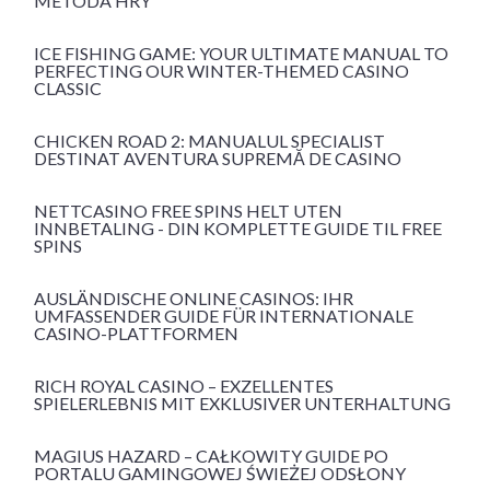
METODA HRY
ICE FISHING GAME: YOUR ULTIMATE MANUAL TO
PERFECTING OUR WINTER-THEMED CASINO
CLASSIC
CHICKEN ROAD 2: MANUALUL SPECIALIST
DESTINAT AVENTURA SUPREMĂ DE CASINO
NETTCASINO FREE SPINS HELT UTEN
INNBETALING - DIN KOMPLETTE GUIDE TIL FREE
SPINS
AUSLÄNDISCHE ONLINE CASINOS: IHR
UMFASSENDER GUIDE FÜR INTERNATIONALE
CASINO-PLATTFORMEN
RICH ROYAL CASINO – EXZELLENTES
SPIELERLEBNIS MIT EXKLUSIVER UNTERHALTUNG
MAGIUS HAZARD – CAŁKOWITY GUIDE PO
PORTALU GAMINGOWEJ ŚWIEŻEJ ODSŁONY