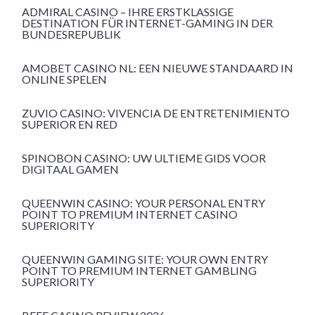
ADMIRAL CASINO – IHRE ERSTKLASSIGE
DESTINATION FÜR INTERNET-GAMING IN DER
BUNDESREPUBLIK
AMOBET CASINO NL: EEN NIEUWE STANDAARD IN
ONLINE SPELEN
ZUVIO CASINO: VIVENCIA DE ENTRETENIMIENTO
SUPERIOR EN RED
SPINOBON CASINO: UW ULTIEME GIDS VOOR
DIGITAAL GAMEN
QUEENWIN CASINO: YOUR PERSONAL ENTRY
POINT TO PREMIUM INTERNET CASINO
SUPERIORITY
QUEENWIN GAMING SITE: YOUR OWN ENTRY
POINT TO PREMIUM INTERNET GAMBLING
SUPERIORITY