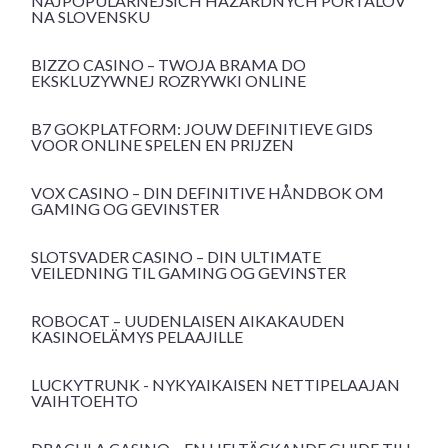
NAJPOPULÁRNEJŠÍCH HAZARDNÝCH PORTÁLOV
NA SLOVENSKU
BIZZO CASINO – TWOJA BRAMA DO
EKSKLUZYWNEJ ROZRYWKI ONLINE
B7 GOKPLATFORM: JOUW DEFINITIEVE GIDS
VOOR ONLINE SPELEN EN PRIJZEN
VOX CASINO – DIN DEFINITIVE HÅNDBOK OM
GAMING OG GEVINSTER
SLOTSVADER CASINO – DIN ULTIMATE
VEILEDNING TIL GAMING OG GEVINSTER
ROBOCAT – UUDENLAISEN AIKAKAUDEN
KASINOELÄMYS PELAAJILLE
LUCKYTRUNK - NYKYAIKAISEN NETTIPELAAJAN
VAIHTOEHTO