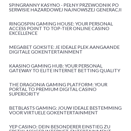
SPINGRANNY KASYNO - PEŁNY PRZEWODNIK PO
SERWISIE HAZARDOWEJ NAJNOWSZEJ GENERACJI
RINGOSPIN GAMING HOUSE: YOUR PERSONAL
ACCESS POINT TO TOP-TIER ONLINE CASINO
EXCELLENCE
MEGABET GOKSITE: JE IDEALE PLEK AANGAANDE
DIGITALE GOKENTERTAINMENT
KAASINO GAMING HUB: YOUR PERSONAL
GATEWAY TO ELITE INTERNET BETTING QUALITY
THE DRAGONIA GAMING PLATFORM: YOUR
PORTAL TO PREMIUM DIGITAL CASINO
SUPERIORITY
BETBLASTS GAMING: JOUW IDEALE BESTEMMING
VOOR VIRTUELE GOKENTERTAINMENT
YEP CASINO: DEIN BESONDERER EINSTIEG ZU