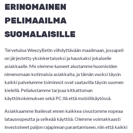
ERINOMAINEN
PELIMAAILMA
SUOMALAISILLE
Tervetuloa WeezyBetin viihdyttävään maailmaan, jossapeli
on järjestetty yksinkertaiseksi ja hauskaksi jokaiselle
asiakkaalle. Me olemme luoneet alustamme huomioiden
nimenomaan kotimaisia asiakkaita, ja tämän vuoksi täysin
kaikki palvelumme toiminnot ovat saatavilla täysin suomen
kielellä. Pelialustamme tarjoaa kitkattoman
käyttökokemuksen sekä PC:llä että mobiilikäytössä.
Asiakkaamme ihailevat ennen kaikkea sivustomme nopeaa
latausnopeutta ja selkeää käyttöä. Olemme voimakkaasti
investoineet paljon rajapinnan parantamiseen, niin että kaikki