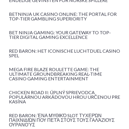
ENDELIGE GEVINSTEN FOR NORSKE SPILLERE
BETNINJA UK CASINO ONLINE: THE PORTAL FOR
TOP-TIER GAMBLING SUPERIORITY
BET NINJA GAMING: YOUR GATEWAY TO TOP-
TIER DIGITAL GAMING EXCELLENCE
RED BARON: HET ICONISCHE LUCHTDUEL CASINO
SPEL
MEGA FIRE BLAZE ROULETTE GAME: THE
ULTIMATE GROUNDBREAKING REAL-TIME
CASINO GAMING ENTERTAINMENT
CHICKEN ROAD II: ÚPLNÝ SPRIEVODCA
POPULÁRNOU ARKÁDOVOU HROU URČENOU PRE
KASÍNA
RED BARON: ΈΝΑ ΜΥΘΙΚΌ SLOT ΤΥΧΕΡΏΝ
ΠΑΙΧΝΙΔΙΏΝ ΠΟΥ ΠΕΤΆ ΣΤΟΥΣ ΤΟΥΣ ΓΑΛΆΖΙΟΥΣ
ΟΥΡΑΝΟΎΣ