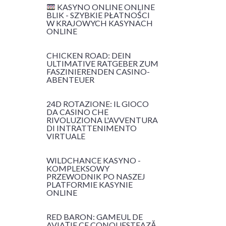
KASYNO ONLINE ONLINE
BLIK - SZYBKIE PŁATNOŚCI
W KRAJOWYCH KASYNACH
ONLINE
CHICKEN ROAD: DEIN
ULTIMATIVE RATGEBER ZUM
FASZINIERENDEN CASINO-
ABENTEUER
24D ROTAZIONE: IL GIOCO
DA CASINO CHE
RIVOLUZIONA L'AVVENTURA
DI INTRATTENIMENTO
VIRTUALE
WILDCHANCE KASYNO -
KOMPLEKSOWY
PRZEWODNIK PO NASZEJ
PLATFORMIE KASYNIE
ONLINE
RED BARON: GAMEUL DE
AVIAȚIE CE CONQUESTEAZĂ