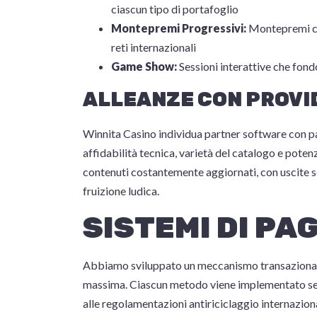
ciascun tipo di portafoglio
Montepremi Progressivi:
Montepremi cres
reti internazionali
Game Show:
Sessioni interattive che fon
ALLEANZE CON PROVID
Winnita Casino individua partner software con pa
affidabilità tecnica, varietà del catalogo e poten
contenuti costantemente aggiornati, con uscite s
fruizione ludica.
SISTEMI DI PA
Abbiamo sviluppato un meccanismo transazional
massima. Ciascun metodo viene implementato sec
alle regolamentazioni antiriciclaggio internaziona