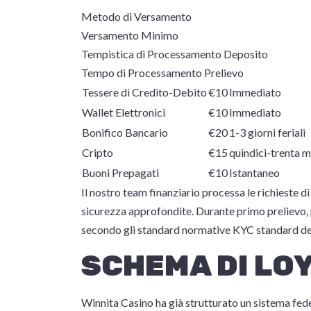
Metodo di Versamento
Versamento Minimo
Tempistica di Processamento Deposito
Tempo di Processamento Prelievo
Tessere di Credito-Debito
€10
Immediato
Wallet Elettronici
€10
Immediato
Bonifico Bancario
€20
1-3 giorni feriali
Cripto
€15
quindici-trenta m
Buoni Prepagati
€10
Istantaneo
Il nostro team finanziario processa le richieste 
sicurezza approfondite. Durante primo prelievo, 
secondo gli standard normative KYC standard del
SCHEMA DI LO
Winnita Casino ha già strutturato un sistema fedelt