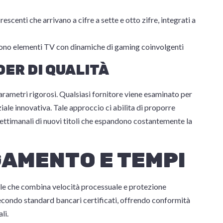
centi che arrivano a cifre a sette e otto zifre, integrati a
dono elementi TV con dinamiche di gaming coinvolgenti
ER DI QUALITÀ
rametri rigorosi. Qualsiasi fornitore viene esaminato per
ziale innovativa. Tale approccio ci abilita di proporre
ettimanali di nuovi titoli che espandono costantemente la
GAMENTO E TEMPI
e che combina velocità processuale e protezione
ondo standard bancari certificati, offrendo conformità
li.