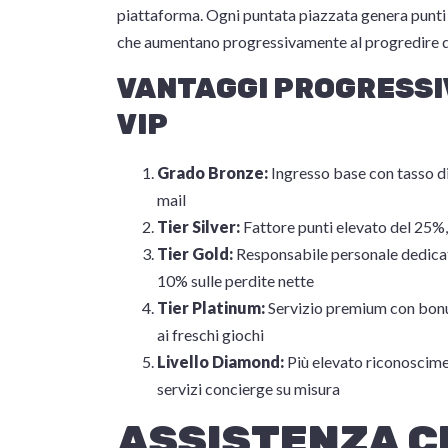
piattaforma. Ogni puntata piazzata genera punti c
che aumentano progressivamente al progredire d
VANTAGGI PROGRESSIV
VIP
Grado Bronze:
Ingresso base con tasso di
mail
Tier Silver:
Fattore punti elevato del 25%, 
Tier Gold:
Responsabile personale dedicato
10% sulle perdite nette
Tier Platinum:
Servizio premium con bonus
ai freschi giochi
Livello Diamond:
Più elevato riconoscime
servizi concierge su misura
ASSISTENZA C