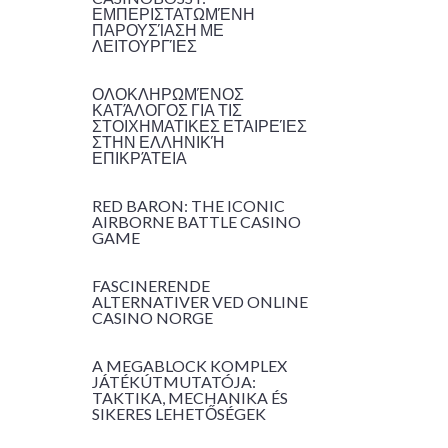
ΕΜΠΕΡΙΣΤΑΤΩΜΈΝΗ
ΠΑΡΟΥΣΊΑΣΗ ΜΕ
ΛΕΙΤΟΥΡΓΊΕΣ
ΟΛΟΚΛΗΡΩΜΈΝΟΣ
ΚΑΤΆΛΟΓΟΣ ΓΙΑ ΤΙΣ
ΣΤΟΙΧΗΜΑΤΙΚΕΣ ΕΤΑΙΡΕΊΕΣ
ΣΤΗΝ ΕΛΛΗΝΙΚΉ
ΕΠΙΚΡΆΤΕΙΑ
RED BARON: THE ICONIC
AIRBORNE BATTLE CASINO
GAME
FASCINERENDE
ALTERNATIVER VED ONLINE
CASINO NORGE
A MEGABLOCK KOMPLEX
JÁTÉKÚTMUTATÓJA:
TAKTIKA, MECHANIKA ÉS
SIKERES LEHETŐSÉGEK