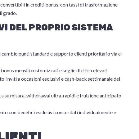
onvertibili in crediti bonus, con tassi di trasformazione
i grado.
I DEL PROPRIO SISTEMA
 cambio punti standard e supporto clienti prioritario via e-
bonus mensili customizzati e soglie di ritiro elevati
, inviti a occasioni esclusivi e cash-back settimanale del
 su misura, withdrawal ultra-rapidi e fruizione anticipato
nto con benefici esclusivi concordati individualmente e
LIENTI