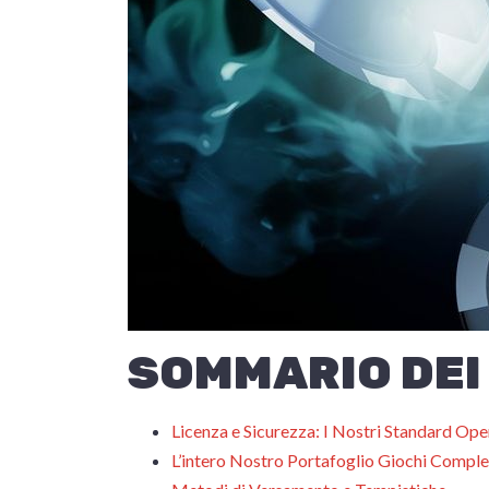
SOMMARIO DEI
Licenza e Sicurezza: I Nostri Standard Ope
L’intero Nostro Portafoglio Giochi Compl