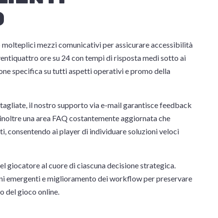
O
o molteplici mezzi comunicativi per assicurare accessibilità
ventiquattro ore su 24 con tempi di risposta medi sotto ai
ne specifica su tutti aspetti operativi e promo della
ttagliate, il nostro supporto via e-mail garantisce feedback
o inoltre una area FAQ costantemente aggiornata che
, consentendo ai player di individuare soluzioni veloci
el giocatore al cuore di ciascuna decisione strategica.
ni emergenti e miglioramento dei workflow per preservare
o del gioco online.