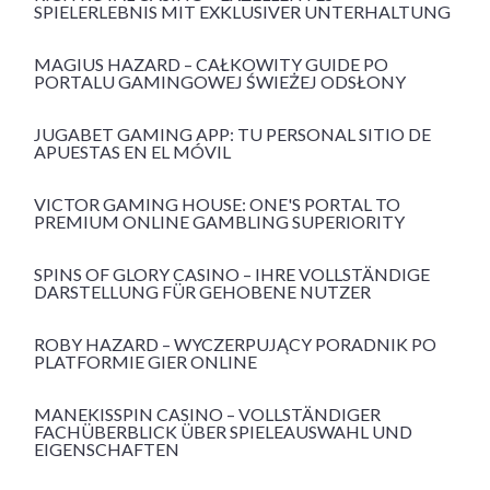
SPIELERLEBNIS MIT EXKLUSIVER UNTERHALTUNG
MAGIUS HAZARD – CAŁKOWITY GUIDE PO
PORTALU GAMINGOWEJ ŚWIEŻEJ ODSŁONY
JUGABET GAMING APP: TU PERSONAL SITIO DE
APUESTAS EN EL MÓVIL
VICTOR GAMING HOUSE: ONE'S PORTAL TO
PREMIUM ONLINE GAMBLING SUPERIORITY
SPINS OF GLORY CASINO – IHRE VOLLSTÄNDIGE
DARSTELLUNG FÜR GEHOBENE NUTZER
ROBY HAZARD – WYCZERPUJĄCY PORADNIK PO
PLATFORMIE GIER ONLINE
MANEKISSPIN CASINO – VOLLSTÄNDIGER
FACHÜBERBLICK ÜBER SPIELEAUSWAHL UND
EIGENSCHAFTEN