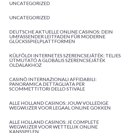
UNCATEGORIZED
UNCATEGORIZED
DEUTSCHE AKTUELLE ONLINE CASINOS: DEIN
UMFASSENDER LEITFADEN FÜR MODERNE
GLÜCKSSPIELPLATTFORMEN
KÜLFÖLDI INTERNETES SZERENCSEJÁTÉK: TELJES
ÚTMUTATÓ A GLOBÁLIS SZERENCSEJÁTÉK
OLDALAKHOZ
CASINÒ INTERNAZIONALI AFFIDABILI:
PANORAMICA DETTAGLIATA PER
SCOMMETTITORI DELLO STIVALE
ALLE HOLLAND CASINOS: JOUW VOLLEDIGE
WEGWIJZER VOOR LEGAAL ONLINE GOKKEN
ALLE HOLLAND CASINOS: JE COMPLETE
WEGWIJZER VOOR WETTELIJK ONLINE
KANSSPELEN