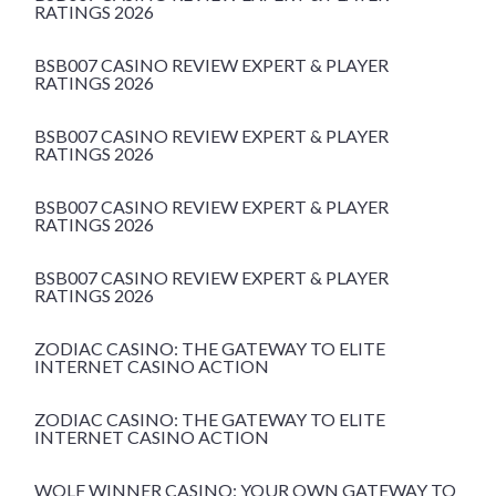
RATINGS 2026
BSB007 CASINO REVIEW EXPERT & PLAYER
RATINGS 2026
BSB007 CASINO REVIEW EXPERT & PLAYER
RATINGS 2026
BSB007 CASINO REVIEW EXPERT & PLAYER
RATINGS 2026
BSB007 CASINO REVIEW EXPERT & PLAYER
RATINGS 2026
ZODIAC CASINO: THE GATEWAY TO ELITE
INTERNET CASINO ACTION
ZODIAC CASINO: THE GATEWAY TO ELITE
INTERNET CASINO ACTION
WOLF WINNER CASINO: YOUR OWN GATEWAY TO