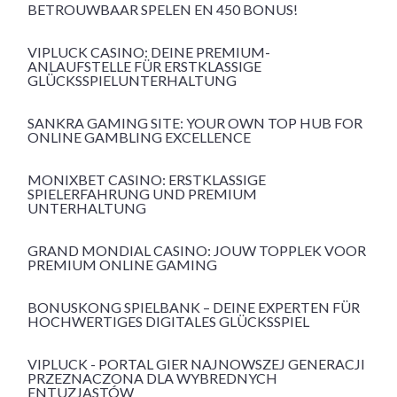
BETROUWBAAR SPELEN EN 450 BONUS!
VIPLUCK CASINO: DEINE PREMIUM-
ANLAUFSTELLE FÜR ERSTKLASSIGE
GLÜCKSSPIELUNTERHALTUNG
SANKRA GAMING SITE: YOUR OWN TOP HUB FOR
ONLINE GAMBLING EXCELLENCE
MONIXBET CASINO: ERSTKLASSIGE
SPIELERFAHRUNG UND PREMIUM
UNTERHALTUNG
GRAND MONDIAL CASINO: JOUW TOPPLEK VOOR
PREMIUM ONLINE GAMING
BONUSKONG SPIELBANK – DEINE EXPERTEN FÜR
HOCHWERTIGES DIGITALES GLÜCKSSPIEL
VIPLUCK - PORTAL GIER NAJNOWSZEJ GENERACJI
PRZEZNACZONA DLA WYBREDNYCH
ENTUZJASTÓW