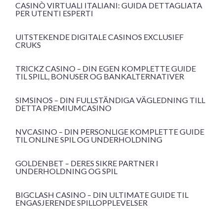
CASINÒ VIRTUALI ITALIANI: GUIDA DETTAGLIATA
PER UTENTI ESPERTI
UITSTEKENDE DIGITALE CASINOS EXCLUSIEF
CRUKS
TRICKZ CASINO – DIN EGEN KOMPLETTE GUIDE
TIL SPILL, BONUSER OG BANKALTERNATIVER
SIMSINOS – DIN FULLSTÄNDIGA VÄGLEDNING TILL
DETTA PREMIUMCASINO
NVCASINO – DIN PERSONLIGE KOMPLETTE GUIDE
TIL ONLINE SPIL OG UNDERHOLDNING
GOLDENBET – DERES SIKRE PARTNER I
UNDERHOLDNING OG SPIL
BIGCLASH CASINO – DIN ULTIMATE GUIDE TIL
ENGASJERENDE SPILLOPPLEVELSER