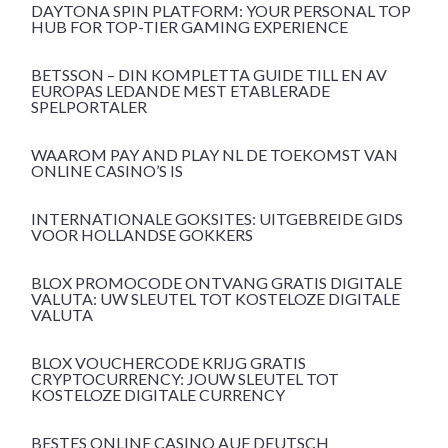
DAYTONA SPIN PLATFORM: YOUR PERSONAL TOP
HUB FOR TOP-TIER GAMING EXPERIENCE
BETSSON – DIN KOMPLETTA GUIDE TILL EN AV
EUROPAS LEDANDE MEST ETABLERADE
SPELPORTALER
WAAROM PAY AND PLAY NL DE TOEKOMST VAN
ONLINE CASINO’S IS
INTERNATIONALE GOKSITES: UITGEBREIDE GIDS
VOOR HOLLANDSE GOKKERS
BLOX PROMOCODE ONTVANG GRATIS DIGITALE
VALUTA: UW SLEUTEL TOT KOSTELOZE DIGITALE
VALUTA
BLOX VOUCHERCODE KRIJG GRATIS
CRYPTOCURRENCY: JOUW SLEUTEL TOT
KOSTELOZE DIGITALE CURRENCY
BESTES ONLINE CASINO AUF DEUTSCH