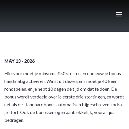
Skip
to
content
MAY 13 - 2026
Hiervoor moet je minstens €50 storten en opnieuw je bonus
handmatig activeren. Winst uit deze spins moet je 40 keer
rondspelen, en je hebt 10 dagen de tijd om dat te doen. De
bonus wordt verdeeld over je eerste drie stortingen, en wordt
net als de standaardbonus automatisch bijgeschreven zodra
je stort. Ook de bonussen ogen aantrekkelijk, vooral qua
bedragen.