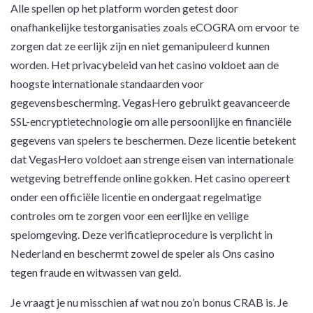
Alle spellen op het platform worden getest door
onafhankelijke testorganisaties zoals eCOGRA om ervoor te
zorgen dat ze eerlijk zijn en niet gemanipuleerd kunnen
worden. Het privacybeleid van het casino voldoet aan de
hoogste internationale standaarden voor
gegevensbescherming. VegasHero gebruikt geavanceerde
SSL-encryptietechnologie om alle persoonlijke en financiële
gegevens van spelers te beschermen. Deze licentie betekent
dat VegasHero voldoet aan strenge eisen van internationale
wetgeving betreffende online gokken. Het casino opereert
onder een officiële licentie en ondergaat regelmatige
controles om te zorgen voor een eerlijke en veilige
spelomgeving. Deze verificatieprocedure is verplicht in
Nederland en beschermt zowel de speler als Ons casino
tegen fraude en witwassen van geld.
Je vraagt je nu misschien af wat nou zo’n bonus CRAB is. Je