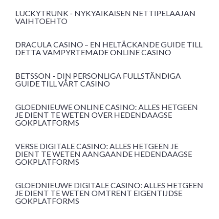
LUCKYTRUNK - NYKYAIKAISEN NETTIPELAAJAN
VAIHTOEHTO
DRACULA CASINO – EN HELTÄCKANDE GUIDE TILL
DETTA VAMPYRTEMADE ONLINE CASINO
BETSSON - DIN PERSONLIGA FULLSTÄNDIGA
GUIDE TILL VÅRT CASINO
GLOEDNIEUWE ONLINE CASINO: ALLES HETGEEN
JE DIENT TE WETEN OVER HEDENDAAGSE
GOKPLATFORMS
VERSE DIGITALE CASINO: ALLES HETGEEN JE
DIENT TE WETEN AANGAANDE HEDENDAAGSE
GOKPLATFORMS
GLOEDNIEUWE DIGITALE CASINO: ALLES HETGEEN
JE DIENT TE WETEN OMTRENT EIGENTIJDSE
GOKPLATFORMS