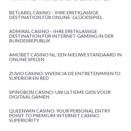
BETLABEL CASINO – IHRE ERSTKLASSIGE
DESTINATION FÜR ONLINE- GLÜCKSSPIEL
ADMIRAL CASINO – IHRE ERSTKLASSIGE
DESTINATION FÜR INTERNET-GAMING IN DER
BUNDESREPUBLIK
AMOBET CASINO NL: EEN NIEUWE STANDAARD IN
ONLINE SPELEN
ZUVIO CASINO: VIVENCIA DE ENTRETENIMIENTO
SUPERIOR EN RED
SPINOBON CASINO: UW ULTIEME GIDS VOOR
DIGITAAL GAMEN
QUEENWIN CASINO: YOUR PERSONAL ENTRY
POINT TO PREMIUM INTERNET CASINO
SUPERIORITY