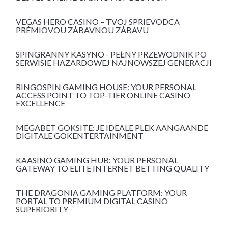
VEGAS HERO CASINO – TVOJ SPRIEVODCA
PRÉMIOVOU ZÁBAVNOU ZÁBAVU
SPINGRANNY KASYNO - PEŁNY PRZEWODNIK PO
SERWISIE HAZARDOWEJ NAJNOWSZEJ GENERACJI
RINGOSPIN GAMING HOUSE: YOUR PERSONAL
ACCESS POINT TO TOP-TIER ONLINE CASINO
EXCELLENCE
MEGABET GOKSITE: JE IDEALE PLEK AANGAANDE
DIGITALE GOKENTERTAINMENT
KAASINO GAMING HUB: YOUR PERSONAL
GATEWAY TO ELITE INTERNET BETTING QUALITY
THE DRAGONIA GAMING PLATFORM: YOUR
PORTAL TO PREMIUM DIGITAL CASINO
SUPERIORITY