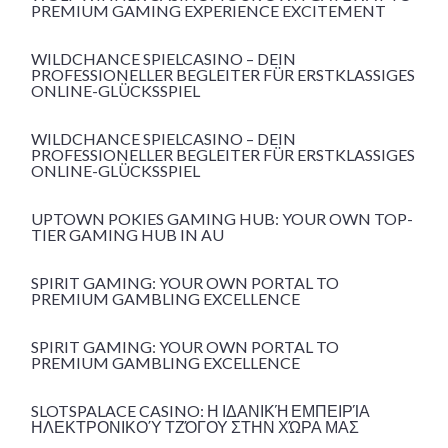
PREMIUM GAMING EXPERIENCE EXCITEMENT
WILDCHANCE SPIELCASINO – DEIN
PROFESSIONELLER BEGLEITER FÜR ERSTKLASSIGES
ONLINE-GLÜCKSSPIEL
WILDCHANCE SPIELCASINO – DEIN
PROFESSIONELLER BEGLEITER FÜR ERSTKLASSIGES
ONLINE-GLÜCKSSPIEL
UPTOWN POKIES GAMING HUB: YOUR OWN TOP-
TIER GAMING HUB IN AU
SPIRIT GAMING: YOUR OWN PORTAL TO
PREMIUM GAMBLING EXCELLENCE
SPIRIT GAMING: YOUR OWN PORTAL TO
PREMIUM GAMBLING EXCELLENCE
SLOTSPALACE CASINO: Η ΙΔΑΝΙΚΉ ΕΜΠΕΙΡΊΑ
ΗΛΕΚΤΡΟΝΙΚΟΎ ΤΖΌΓΟΥ ΣΤΗΝ ΧΏΡΑ ΜΑΣ