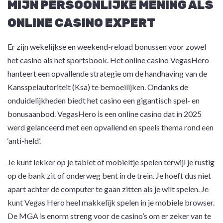
MIJN PERSOONLIJKE MENING ALS
ONLINE CASINO EXPERT
Er zijn wekelijkse en weekend-reload bonussen voor zowel
het casino als het sportsbook. Het online casino VegasHero
hanteert een opvallende strategie om de handhaving van de
Kansspelautoriteit (Ksa) te bemoeilijken. Ondanks de
onduidelijkheden biedt het casino een gigantisch spel- en
bonusaanbod. VegasHero is een online casino dat in 2025
werd gelanceerd met een opvallend en speels thema rond een
‘anti-held’.
Je kunt lekker op je tablet of mobieltje spelen terwijl je rustig
op de bank zit of onderweg bent in de trein. Je hoeft dus niet
apart achter de computer te gaan zitten als je wilt spelen. Je
kunt Vegas Hero heel makkelijk spelen in je mobiele browser.
De MGA is enorm streng voor de casino’s om er zeker van te