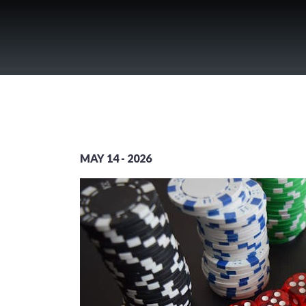
Skip
to
content
MAY 14 - 2026