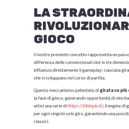
LA STRAORDIN
RIVOLUZIONAR
GIOCO
Il nostro presente concetto rappresenta un passo r
differenza delle convenzionali slot in tre dimen
influenza direttamente il gameplay: ciascuna gi
che si sviluppano nel corso di partita.
Questo meccanismo patentato di
girata su più
la fase di gioco, generando opportunità di vinci
attivi una serie di
https://24dspin.it/
, il engine d
per ogni singolo solo giro, garantendo una possibi
classici.