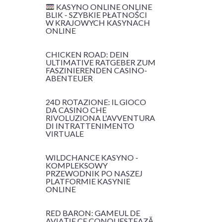
KASYNO ONLINE ONLINE
BLIK - SZYBKIE PŁATNOŚCI
W KRAJOWYCH KASYNACH
ONLINE
CHICKEN ROAD: DEIN
ULTIMATIVE RATGEBER ZUM
FASZINIERENDEN CASINO-
ABENTEUER
24D ROTAZIONE: IL GIOCO
DA CASINO CHE
RIVOLUZIONA L'AVVENTURA
DI INTRATTENIMENTO
VIRTUALE
WILDCHANCE KASYNO -
KOMPLEKSOWY
PRZEWODNIK PO NASZEJ
PLATFORMIE KASYNIE
ONLINE
RED BARON: GAMEUL DE
AVIAȚIE CE CONQUESTEAZĂ