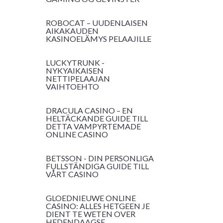
ROBOCAT – UUDENLAISEN
AIKAKAUDEN
KASINOELÄMYS PELAAJILLE
LUCKYTRUNK -
NYKYAIKAISEN
NETTIPELAAJAN
VAIHTOEHTO
DRACULA CASINO – EN
HELTÄCKANDE GUIDE TILL
DETTA VAMPYRTEMADE
ONLINE CASINO
BETSSON - DIN PERSONLIGA
FULLSTÄNDIGA GUIDE TILL
VÅRT CASINO
GLOEDNIEUWE ONLINE
CASINO: ALLES HETGEEN JE
DIENT TE WETEN OVER
HEDENDAAGSE