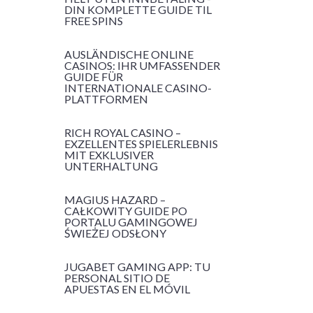
DIN KOMPLETTE GUIDE TIL
FREE SPINS
AUSLÄNDISCHE ONLINE
CASINOS: IHR UMFASSENDER
GUIDE FÜR
INTERNATIONALE CASINO-
PLATTFORMEN
RICH ROYAL CASINO –
EXZELLENTES SPIELERLEBNIS
MIT EXKLUSIVER
UNTERHALTUNG
MAGIUS HAZARD –
CAŁKOWITY GUIDE PO
PORTALU GAMINGOWEJ
ŚWIEŻEJ ODSŁONY
JUGABET GAMING APP: TU
PERSONAL SITIO DE
APUESTAS EN EL MÓVIL