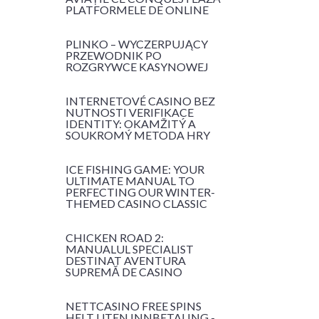
PLATFORMELE DE ONLINE
PLINKO – WYCZERPUJĄCY
PRZEWODNIK PO
ROZGRYWCE KASYNOWEJ
INTERNETOVÉ CASINO BEZ
NUTNOSTI VERIFIKACE
IDENTITY: OKAMŽITÝ A
SOUKROMÝ METODA HRY
ICE FISHING GAME: YOUR
ULTIMATE MANUAL TO
PERFECTING OUR WINTER-
THEMED CASINO CLASSIC
CHICKEN ROAD 2:
MANUALUL SPECIALIST
DESTINAT AVENTURA
SUPREMĂ DE CASINO
NETTCASINO FREE SPINS
HELT UTEN INNBETALING -