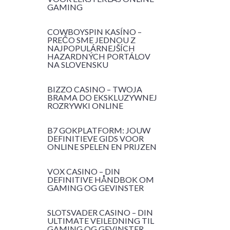
GAMING
COWBOYSPIN KASÍNO –
PREČO SME JEDNOU Z
NAJPOPULÁRNEJŠÍCH
HAZARDNÝCH PORTÁLOV
NA SLOVENSKU
BIZZO CASINO – TWOJA
BRAMA DO EKSKLUZYWNEJ
ROZRYWKI ONLINE
B7 GOKPLATFORM: JOUW
DEFINITIEVE GIDS VOOR
ONLINE SPELEN EN PRIJZEN
VOX CASINO – DIN
DEFINITIVE HÅNDBOK OM
GAMING OG GEVINSTER
SLOTSVADER CASINO – DIN
ULTIMATE VEILEDNING TIL
GAMING OG GEVINSTER