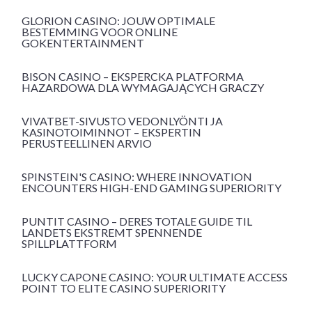
GLORION CASINO: JOUW OPTIMALE
BESTEMMING VOOR ONLINE
GOKENTERTAINMENT
BISON CASINO – EKSPERCKA PLATFORMA
HAZARDOWA DLA WYMAGAJĄCYCH GRACZY
VIVATBET-SIVUSTO VEDONLYÖNTI JA
KASINOTOIMINNOT – EKSPERTIN
PERUSTEELLINEN ARVIO
SPINSTEIN'S CASINO: WHERE INNOVATION
ENCOUNTERS HIGH-END GAMING SUPERIORITY
PUNTIT CASINO – DERES TOTALE GUIDE TIL
LANDETS EKSTREMT SPENNENDE
SPILLPLATTFORM
LUCKY CAPONE CASINO: YOUR ULTIMATE ACCESS
POINT TO ELITE CASINO SUPERIORITY