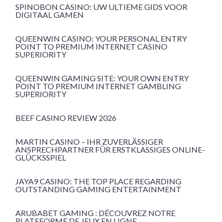
SPINOBON CASINO: UW ULTIEME GIDS VOOR
DIGITAAL GAMEN
QUEENWIN CASINO: YOUR PERSONAL ENTRY
POINT TO PREMIUM INTERNET CASINO
SUPERIORITY
QUEENWIN GAMING SITE: YOUR OWN ENTRY
POINT TO PREMIUM INTERNET GAMBLING
SUPERIORITY
BEEF CASINO REVIEW 2026
MARTIN CASINO – IHR ZUVERLÄSSIGER
ANSPRECHPARTNER FÜR ERSTKLASSIGES ONLINE-
GLÜCKSSPIEL
JAYA9 CASINO: THE TOP PLACE REGARDING
OUTSTANDING GAMING ENTERTAINMENT
ARUBABET GAMING : DÉCOUVREZ NOTRE
PLATEFORME DE JEUX EN LIGNE