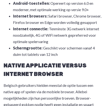
Android-toestellen:
Opereert op version 6.0 en
moderner, met optimale werking op versie 9.0+
Internet browsers:
Safari browser, Chrome browser,
Firefox browser en Edge worden volledig gesupport
Internet connectie:
Tenminste 3G netwerk internet
noodzakelijk, 4G of WiFi netwerk gepreferred voor
optimale spelervaring
Schermgrootte:
Geschikt voor schermen vanaf 4
duim tot tablets van 12 inch
NATIVE APPLICATIE VERSUS
INTERNET BROWSER
Belgisch gebruikers hielden meestal de optie tussen een
native app of spelen via de mobiele browser. Allebei
mogelijkheden zijn hun persoonlijke troeven. Browser-
gebaseerd gokken nodig heeft geen installatie en spaart