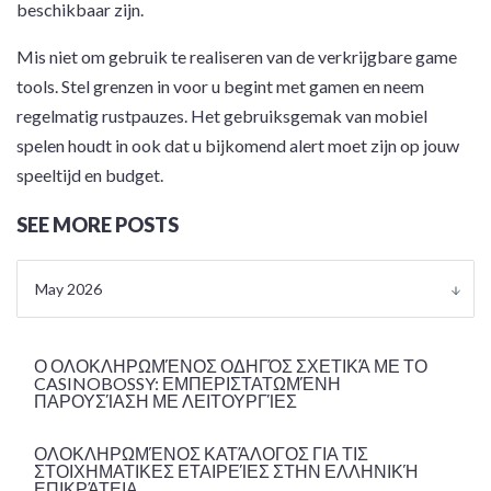
beschikbaar zijn.
Mis niet om gebruik te realiseren van de verkrijgbare game
tools. Stel grenzen in voor u begint met gamen en neem
regelmatig rustpauzes. Het gebruiksgemak van mobiel
spelen houdt in ook dat u bijkomend alert moet zijn op jouw
speeltijd en budget.
SEE MORE POSTS
May 2026
Ο ΟΛΟΚΛΗΡΩΜΈΝΟΣ ΟΔΗΓΌΣ ΣΧΕΤΙΚΆ ΜΕ ΤΟ
CASINOBOSSY: ΕΜΠΕΡΙΣΤΑΤΩΜΈΝΗ
ΠΑΡΟΥΣΊΑΣΗ ΜΕ ΛΕΙΤΟΥΡΓΊΕΣ
ΟΛΟΚΛΗΡΩΜΈΝΟΣ ΚΑΤΆΛΟΓΟΣ ΓΙΑ ΤΙΣ
ΣΤΟΙΧΗΜΑΤΙΚΕΣ ΕΤΑΙΡΕΊΕΣ ΣΤΗΝ ΕΛΛΗΝΙΚΉ
ΕΠΙΚΡΆΤΕΙΑ