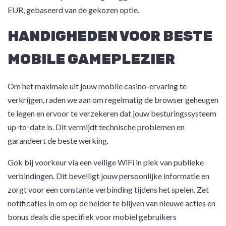
EUR, gebaseerd van de gekozen optie.
HANDIGHEDEN VOOR BESTE
MOBILE GAMEPLEZIER
Om het maximale uit jouw mobile casino-ervaring te
verkrijgen, raden we aan om regelmatig de browser geheugen
te legen en ervoor te verzekeren dat jouw besturingssysteem
up-to-date is. Dit vermijdt technische problemen en
garandeert de beste werking.
Gok bij voorkeur via een veilige WiFi in plek van publieke
verbindingen. Dit beveiligt jouw persoonlijke informatie en
zorgt voor een constante verbinding tijdens het spelen. Zet
notificaties in om op de helder te blijven van nieuwe acties en
bonus deals die specifiek voor mobiel gebruikers