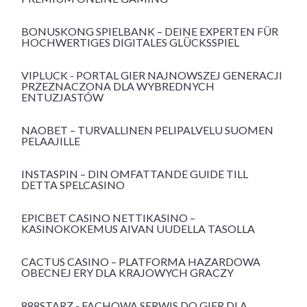
BONUSKONG SPIELBANK – DEINE EXPERTEN FÜR
HOCHWERTIGES DIGITALES GLÜCKSSPIEL
VIPLUCK - PORTAL GIER NAJNOWSZEJ GENERACJI
PRZEZNACZONA DLA WYBREDNYCH
ENTUZJASTÓW
NAOBET – TURVALLINEN PELIPALVELU SUOMEN
PELAAJILLE
INSTASPIN – DIN OMFATTANDE GUIDE TILL
DETTA SPELCASINO
EPICBET CASINO NETTIKASINO –
KASINOKOKEMUS AIVAN UUDELLA TASOLLA
CACTUS CASINO – PLATFORMA HAZARDOWA
OBECNEJ ERY DLA KRAJOWYCH GRACZY
888STARZ - FACHOWA SERWIS DO GIER DLA