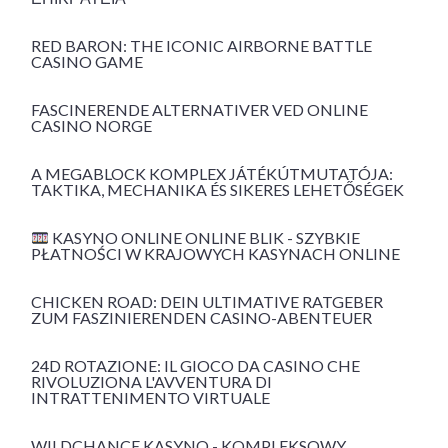
RED BARON: THE ICONIC AIRBORNE BATTLE
CASINO GAME
FASCINERENDE ALTERNATIVER VED ONLINE
CASINO NORGE
A MEGABLOCK KOMPLEX JÁTÉKÚTMUTATÓJA:
TAKTIKA, MECHANIKA ÉS SIKERES LEHETŐSÉGEK
KASYNO ONLINE ONLINE BLIK - SZYBKIE
PŁATNOŚCI W KRAJOWYCH KASYNACH ONLINE
CHICKEN ROAD: DEIN ULTIMATIVE RATGEBER
ZUM FASZINIERENDEN CASINO-ABENTEUER
24D ROTAZIONE: IL GIOCO DA CASINO CHE
RIVOLUZIONA L'AVVENTURA DI
INTRATTENIMENTO VIRTUALE
WILDCHANCE KASYNO - KOMPLEKSOWY