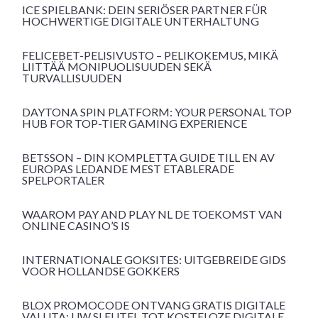
ICE SPIELBANK: DEIN SERIÖSER PARTNER FÜR
HOCHWERTIGE DIGITALE UNTERHALTUNG
FELICEBET-PELISIVUSTO – PELIKOKEMUS, MIKÄ
LIITTÄÄ MONIPUOLISUUDEN SEKÄ
TURVALLISUUDEN
DAYTONA SPIN PLATFORM: YOUR PERSONAL TOP
HUB FOR TOP-TIER GAMING EXPERIENCE
BETSSON – DIN KOMPLETTA GUIDE TILL EN AV
EUROPAS LEDANDE MEST ETABLERADE
SPELPORTALER
WAAROM PAY AND PLAY NL DE TOEKOMST VAN
ONLINE CASINO’S IS
INTERNATIONALE GOKSITES: UITGEBREIDE GIDS
VOOR HOLLANDSE GOKKERS
BLOX PROMOCODE ONTVANG GRATIS DIGITALE
VALUTA: UW SLEUTEL TOT KOSTELOZE DIGITALE