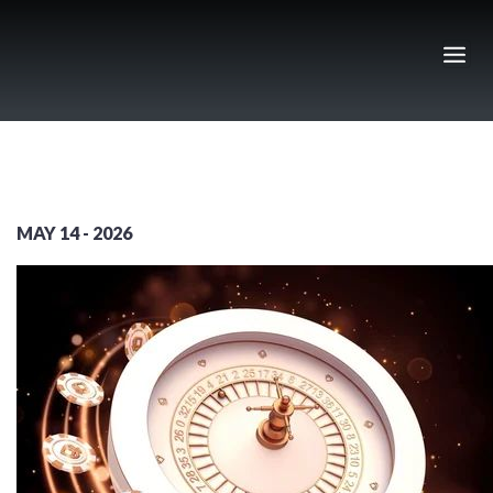
Skip
to
content
MAY 14 - 2026