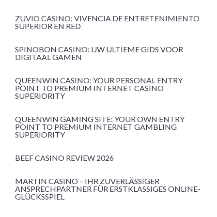
ZUVIO CASINO: VIVENCIA DE ENTRETENIMIENTO
SUPERIOR EN RED
SPINOBON CASINO: UW ULTIEME GIDS VOOR
DIGITAAL GAMEN
QUEENWIN CASINO: YOUR PERSONAL ENTRY
POINT TO PREMIUM INTERNET CASINO
SUPERIORITY
QUEENWIN GAMING SITE: YOUR OWN ENTRY
POINT TO PREMIUM INTERNET GAMBLING
SUPERIORITY
BEEF CASINO REVIEW 2026
MARTIN CASINO – IHR ZUVERLÄSSIGER
ANSPRECHPARTNER FÜR ERSTKLASSIGES ONLINE-
GLÜCKSSPIEL