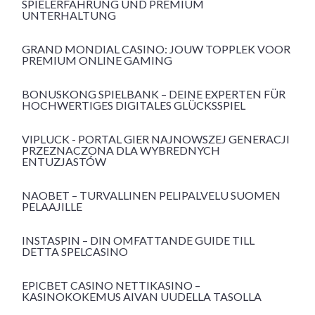
SPIELERFAHRUNG UND PREMIUM
UNTERHALTUNG
GRAND MONDIAL CASINO: JOUW TOPPLEK VOOR
PREMIUM ONLINE GAMING
BONUSKONG SPIELBANK – DEINE EXPERTEN FÜR
HOCHWERTIGES DIGITALES GLÜCKSSPIEL
VIPLUCK - PORTAL GIER NAJNOWSZEJ GENERACJI
PRZEZNACZONA DLA WYBREDNYCH
ENTUZJASTÓW
NAOBET – TURVALLINEN PELIPALVELU SUOMEN
PELAAJILLE
INSTASPIN – DIN OMFATTANDE GUIDE TILL
DETTA SPELCASINO
EPICBET CASINO NETTIKASINO –
KASINOKOKEMUS AIVAN UUDELLA TASOLLA