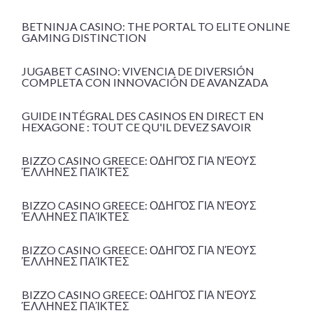
BETNINJA CASINO: THE PORTAL TO ELITE ONLINE
GAMING DISTINCTION
JUGABET CASINO: VIVENCIA DE DIVERSIÓN
COMPLETA CON INNOVACIÓN DE AVANZADA
GUIDE INTÉGRAL DES CASINOS EN DIRECT EN
HEXAGONE : TOUT CE QU'IL DEVEZ SAVOIR
BIZZO CASINO GREECE: ΟΔΗΓΌΣ ΓΙΑ ΝΈΟΥΣ
ΈΛΛΗΝΕΣ ΠΑΊΚΤΕΣ
BIZZO CASINO GREECE: ΟΔΗΓΌΣ ΓΙΑ ΝΈΟΥΣ
ΈΛΛΗΝΕΣ ΠΑΊΚΤΕΣ
BIZZO CASINO GREECE: ΟΔΗΓΌΣ ΓΙΑ ΝΈΟΥΣ
ΈΛΛΗΝΕΣ ΠΑΊΚΤΕΣ
BIZZO CASINO GREECE: ΟΔΗΓΌΣ ΓΙΑ ΝΈΟΥΣ
ΈΛΛΗΝΕΣ ΠΑΊΚΤΕΣ