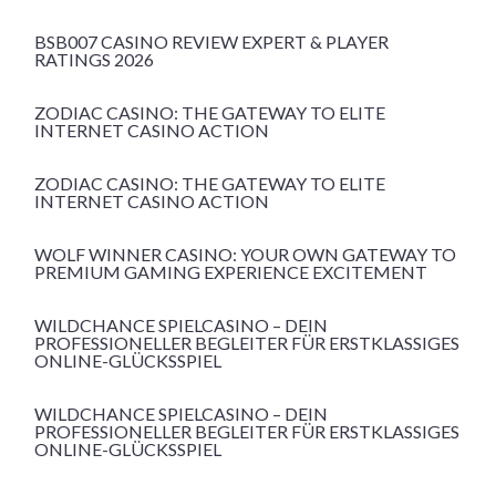
BSB007 CASINO REVIEW EXPERT & PLAYER
RATINGS 2026
ZODIAC CASINO: THE GATEWAY TO ELITE
INTERNET CASINO ACTION
ZODIAC CASINO: THE GATEWAY TO ELITE
INTERNET CASINO ACTION
WOLF WINNER CASINO: YOUR OWN GATEWAY TO
PREMIUM GAMING EXPERIENCE EXCITEMENT
WILDCHANCE SPIELCASINO – DEIN
PROFESSIONELLER BEGLEITER FÜR ERSTKLASSIGES
ONLINE-GLÜCKSSPIEL
WILDCHANCE SPIELCASINO – DEIN
PROFESSIONELLER BEGLEITER FÜR ERSTKLASSIGES
ONLINE-GLÜCKSSPIEL