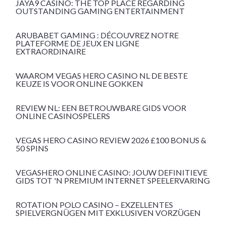
JAYA9 CASINO: THE TOP PLACE REGARDING
OUTSTANDING GAMING ENTERTAINMENT
ARUBABET GAMING : DÉCOUVREZ NOTRE
PLATEFORME DE JEUX EN LIGNE
EXTRAORDINAIRE
WAAROM VEGAS HERO CASINO NL DE BESTE
KEUZE IS VOOR ONLINE GOKKEN
REVIEW NL: EEN BETROUWBARE GIDS VOOR
ONLINE CASINOSPELERS
VEGAS HERO CASINO REVIEW 2026 £100 BONUS &
50 SPINS
VEGASHERO ONLINE CASINO: JOUW DEFINITIEVE
GIDS TOT 'N PREMIUM INTERNET SPEELERVARING
ROTATION POLO CASINO – EXZELLENTES
SPIELVERGNÜGEN MIT EXKLUSIVEN VORZÜGEN