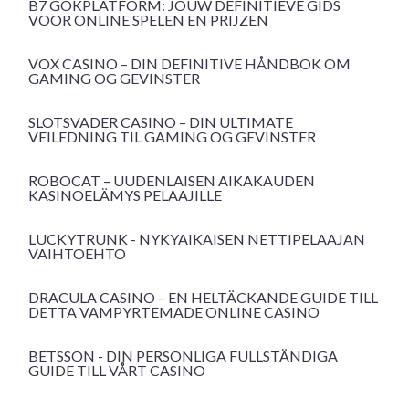
B7 GOKPLATFORM: JOUW DEFINITIEVE GIDS
VOOR ONLINE SPELEN EN PRIJZEN
VOX CASINO – DIN DEFINITIVE HÅNDBOK OM
GAMING OG GEVINSTER
SLOTSVADER CASINO – DIN ULTIMATE
VEILEDNING TIL GAMING OG GEVINSTER
ROBOCAT – UUDENLAISEN AIKAKAUDEN
KASINOELÄMYS PELAAJILLE
LUCKYTRUNK - NYKYAIKAISEN NETTIPELAAJAN
VAIHTOEHTO
DRACULA CASINO – EN HELTÄCKANDE GUIDE TILL
DETTA VAMPYRTEMADE ONLINE CASINO
BETSSON - DIN PERSONLIGA FULLSTÄNDIGA
GUIDE TILL VÅRT CASINO