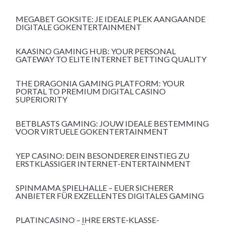
MEGABET GOKSITE: JE IDEALE PLEK AANGAANDE
DIGITALE GOKENTERTAINMENT
KAASINO GAMING HUB: YOUR PERSONAL
GATEWAY TO ELITE INTERNET BETTING QUALITY
THE DRAGONIA GAMING PLATFORM: YOUR
PORTAL TO PREMIUM DIGITAL CASINO
SUPERIORITY
BETBLASTS GAMING: JOUW IDEALE BESTEMMING
VOOR VIRTUELE GOKENTERTAINMENT
YEP CASINO: DEIN BESONDERER EINSTIEG ZU
ERSTKLASSIGER INTERNET-ENTERTAINMENT
SPINMAMA SPIELHALLE – EUER SICHERER
ANBIETER FÜR EXZELLENTES DIGITALES GAMING
PLATINCASINO – IHRE ERSTE-KLASSE-