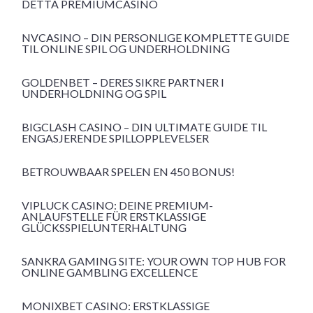
DETTA PREMIUMCASINO
NVCASINO – DIN PERSONLIGE KOMPLETTE GUIDE
TIL ONLINE SPIL OG UNDERHOLDNING
GOLDENBET – DERES SIKRE PARTNER I
UNDERHOLDNING OG SPIL
BIGCLASH CASINO – DIN ULTIMATE GUIDE TIL
ENGASJERENDE SPILLOPPLEVELSER
BETROUWBAAR SPELEN EN 450 BONUS!
VIPLUCK CASINO: DEINE PREMIUM-
ANLAUFSTELLE FÜR ERSTKLASSIGE
GLÜCKSSPIELUNTERHALTUNG
SANKRA GAMING SITE: YOUR OWN TOP HUB FOR
ONLINE GAMBLING EXCELLENCE
MONIXBET CASINO: ERSTKLASSIGE