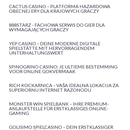
CACTUS CASINO – PLATFORMA HAZARDOWA
OBECNEJ ERY DLA KRAJOWYCH GRACZY
888STARZ - FACHOWA SERWIS DO GIER DLA
WYMAGAJĄCYCH GRACZY
YEP CASINO – DEINE MODERNE DIGITALE
SPIELSTÄTTE MIT HERVORRAGENDEM
UNTERHALTUNGSWERT
SPINOGRINO CASINO: JE ULTIEME BESTEMMING
VOOR ONLINE GOKVERMAAK
RICH KOCKARNICA – VAŠA IDEALNA LOKACIJA ZA
SUPERIORNU INTERNET RAZONODU
MONSTER WIN SPIELBANK – IHRE PREMIUM-
ANLAUFSTELLE FÜR ERSTKLASSIGES ONLINE-
GAMING
GOLISIMO SPIELCASINO – DEIN ERSTKLASSIGER