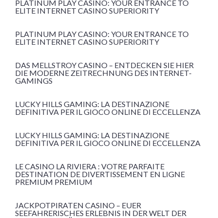
PLATINUM PLAY CASINO: YOUR ENTRANCE TO
ELITE INTERNET CASINO SUPERIORITY
PLATINUM PLAY CASINO: YOUR ENTRANCE TO
ELITE INTERNET CASINO SUPERIORITY
DAS MELLSTROY CASINO – ENTDECKEN SIE HIER
DIE MODERNE ZEITRECHNUNG DES INTERNET-
GAMINGS
LUCKY HILLS GAMING: LA DESTINAZIONE
DEFINITIVA PER IL GIOCO ONLINE DI ECCELLENZA
LUCKY HILLS GAMING: LA DESTINAZIONE
DEFINITIVA PER IL GIOCO ONLINE DI ECCELLENZA
LE CASINO LA RIVIERA : VOTRE PARFAITE
DESTINATION DE DIVERTISSEMENT EN LIGNE
PREMIUM PREMIUM
JACKPOTPIRATEN CASINO – EUER
SEEFAHRERISCHES ERLEBNIS IN DER WELT DER