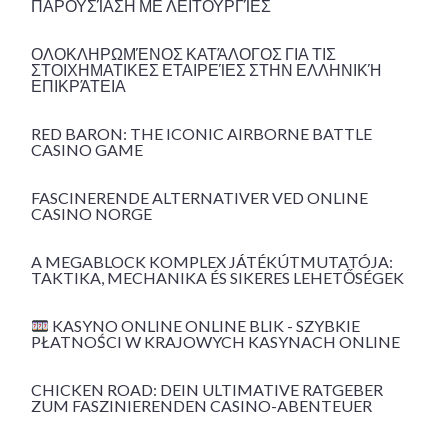
ΠΑΡΟΥΣΊΑΣΗ ΜΕ ΛΕΙΤΟΥΡΓΊΕΣ
ΟΛΟΚΛΗΡΩΜΈΝΟΣ ΚΑΤΆΛΟΓΟΣ ΓΙΑ ΤΙΣ
ΣΤΟΙΧΗΜΑΤΙΚΕΣ ΕΤΑΙΡΕΊΕΣ ΣΤΗΝ ΕΛΛΗΝΙΚΉ
ΕΠΙΚΡΆΤΕΙΑ
RED BARON: THE ICONIC AIRBORNE BATTLE
CASINO GAME
FASCINERENDE ALTERNATIVER VED ONLINE
CASINO NORGE
A MEGABLOCK KOMPLEX JÁTÉKÚTMUTATÓJA:
TAKTIKA, MECHANIKA ÉS SIKERES LEHETŐSÉGEK
KASYNO ONLINE ONLINE BLIK - SZYBKIE
PŁATNOŚCI W KRAJOWYCH KASYNACH ONLINE
CHICKEN ROAD: DEIN ULTIMATIVE RATGEBER
ZUM FASZINIERENDEN CASINO-ABENTEUER