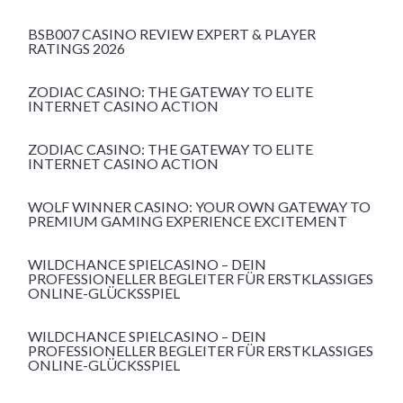
BSB007 CASINO REVIEW EXPERT & PLAYER
RATINGS 2026
ZODIAC CASINO: THE GATEWAY TO ELITE
INTERNET CASINO ACTION
ZODIAC CASINO: THE GATEWAY TO ELITE
INTERNET CASINO ACTION
WOLF WINNER CASINO: YOUR OWN GATEWAY TO
PREMIUM GAMING EXPERIENCE EXCITEMENT
WILDCHANCE SPIELCASINO – DEIN
PROFESSIONELLER BEGLEITER FÜR ERSTKLASSIGES
ONLINE-GLÜCKSSPIEL
WILDCHANCE SPIELCASINO – DEIN
PROFESSIONELLER BEGLEITER FÜR ERSTKLASSIGES
ONLINE-GLÜCKSSPIEL