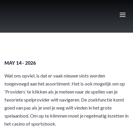
Skip
to
content
MAY 14 - 2026
Wat ons opviel, is dat er vaak nieuwe slots worden
toegevoegd aan het assortiment. Het is ook mogelijk om op
‘Providers’ te klikken als je meteen naar de spellen van je
favoriete spelprovider wilt navigeren. De zoekfunctie komt
goed van pas als je snel je weg wilt vinden in het grote
spelaanbod. Om op te klimmen moet je regelmatig inzetten in
het casino of sportsbook.