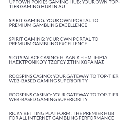
UPTOWN POKIES GAMING HUB: YOUR OWN TOP-
TIER GAMING HUB IN AU
SPIRIT GAMING: YOUR OWN PORTAL TO
PREMIUM GAMBLING EXCELLENCE
SPIRIT GAMING: YOUR OWN PORTAL TO
PREMIUM GAMBLING EXCELLENCE
SLOTSPALACE CASINO: Η ΙΔΑΝΙΚΉ ΕΜΠΕΙΡΊΑ
ΗΛΕΚΤΡΟΝΙΚΟΎ ΤΖΌΓΟΥ ΣΤΗΝ ΧΏΡΑ ΜΑΣ
ROOSPINS CASINO: YOUR GATEWAY TO TOP-TIER
WEB-BASED GAMING SUPERIORITY
ROOSPINS CASINO: YOUR GATEWAY TO TOP-TIER
WEB-BASED GAMING SUPERIORITY
RICKY BETTING PLATFORM: THE PREMIER HUB
FOR ALL INTERNET GAMBLING PERFORMANCE