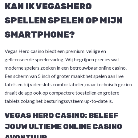
KAN IK VEGASHERO
SPELLEN SPELEN OP MIJN
SMARTPHONE?
Vegas Hero casino biedt een premium, veilige en
gelicenseerde speelervaring. Wij begrijpen precies wat
moderne spelers zoeken in een betrouwbaar online casino.
Een scherm van 5 inch of groter maakt het spelen aan live
tafels en bij videoslots comfortabeler, maar technisch gezien
draait de app ook op compactere toestellen en grotere
tablets zolang het besturingssysteem up-to-date is.
VEGAS HERO CASINO: BELEEF
JOUW ULTIEME ONLINE CASINO
AVONTUUR