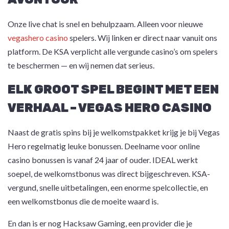
Onze live chat is snel en behulpzaam. Alleen voor nieuwe
vegashero casino
spelers. Wij linken er direct naar vanuit ons
platform. De KSA verplicht alle vergunde casino’s om spelers
te beschermen — en wij nemen dat serieus.
ELK GROOT SPEL BEGINT MET EEN
VERHAAL – VEGAS HERO CASINO
Naast de gratis spins bij je welkomstpakket krijg je bij Vegas
Hero regelmatig leuke bonussen. Deelname voor online
casino bonussen is vanaf 24 jaar of ouder. IDEAL werkt
soepel, de welkomstbonus was direct bijgeschreven. KSA-
vergund, snelle uitbetalingen, een enorme spelcollectie, en
een welkomstbonus die de moeite waard is.
En dan is er nog Hacksaw Gaming, een provider die je