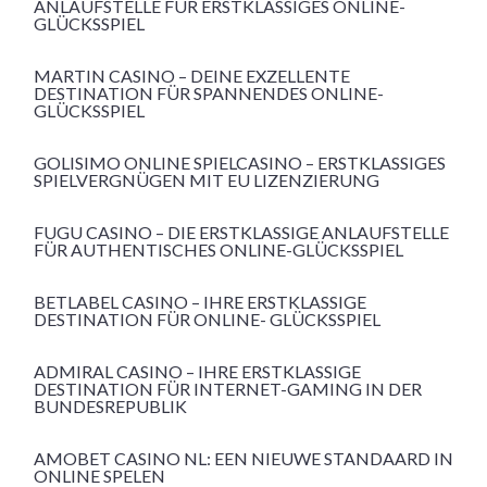
ANLAUFSTELLE FÜR ERSTKLASSIGES ONLINE-
GLÜCKSSPIEL
MARTIN CASINO – DEINE EXZELLENTE
DESTINATION FÜR SPANNENDES ONLINE-
GLÜCKSSPIEL
GOLISIMO ONLINE SPIELCASINO – ERSTKLASSIGES
SPIELVERGNÜGEN MIT EU LIZENZIERUNG
FUGU CASINO – DIE ERSTKLASSIGE ANLAUFSTELLE
FÜR AUTHENTISCHES ONLINE-GLÜCKSSPIEL
BETLABEL CASINO – IHRE ERSTKLASSIGE
DESTINATION FÜR ONLINE- GLÜCKSSPIEL
ADMIRAL CASINO – IHRE ERSTKLASSIGE
DESTINATION FÜR INTERNET-GAMING IN DER
BUNDESREPUBLIK
AMOBET CASINO NL: EEN NIEUWE STANDAARD IN
ONLINE SPELEN