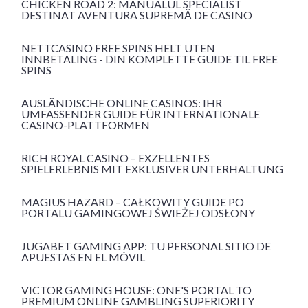
CHICKEN ROAD 2: MANUALUL SPECIALIST
DESTINAT AVENTURA SUPREMĂ DE CASINO
NETTCASINO FREE SPINS HELT UTEN
INNBETALING - DIN KOMPLETTE GUIDE TIL FREE
SPINS
AUSLÄNDISCHE ONLINE CASINOS: IHR
UMFASSENDER GUIDE FÜR INTERNATIONALE
CASINO-PLATTFORMEN
RICH ROYAL CASINO – EXZELLENTES
SPIELERLEBNIS MIT EXKLUSIVER UNTERHALTUNG
MAGIUS HAZARD – CAŁKOWITY GUIDE PO
PORTALU GAMINGOWEJ ŚWIEŻEJ ODSŁONY
JUGABET GAMING APP: TU PERSONAL SITIO DE
APUESTAS EN EL MÓVIL
VICTOR GAMING HOUSE: ONE'S PORTAL TO
PREMIUM ONLINE GAMBLING SUPERIORITY