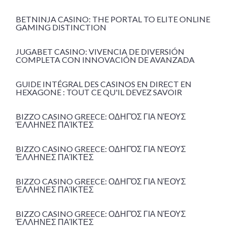
BETNINJA CASINO: THE PORTAL TO ELITE ONLINE
GAMING DISTINCTION
JUGABET CASINO: VIVENCIA DE DIVERSIÓN
COMPLETA CON INNOVACIÓN DE AVANZADA
GUIDE INTÉGRAL DES CASINOS EN DIRECT EN
HEXAGONE : TOUT CE QU'IL DEVEZ SAVOIR
BIZZO CASINO GREECE: ΟΔΗΓΌΣ ΓΙΑ ΝΈΟΥΣ
ΈΛΛΗΝΕΣ ΠΑΊΚΤΕΣ
BIZZO CASINO GREECE: ΟΔΗΓΌΣ ΓΙΑ ΝΈΟΥΣ
ΈΛΛΗΝΕΣ ΠΑΊΚΤΕΣ
BIZZO CASINO GREECE: ΟΔΗΓΌΣ ΓΙΑ ΝΈΟΥΣ
ΈΛΛΗΝΕΣ ΠΑΊΚΤΕΣ
BIZZO CASINO GREECE: ΟΔΗΓΌΣ ΓΙΑ ΝΈΟΥΣ
ΈΛΛΗΝΕΣ ΠΑΊΚΤΕΣ