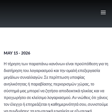
Skip
to
content
MAY 15 - 2026
Η τήρηση των παραπάνω κανόνων είναι προϋπόθεση για τη
διατήρηση του λογαριασμού και την ομαλή επεξεργασία
μεγάλων συναλλαγών. Σε περίπτωση υποψίας
ανηλικότητας ή παραβίασης περιορισμών χώρας, το
σύστημά μας μπορεί να ζητήσει αποδεικτικά ηλικίας και να
προχωρήσει σε κλείσιμο λογαριασμού. Αν νιώθεις ότι χάνεις
τον έλεγχο ή επηρεάζεται η καθημερινότητά σου, συνιστούμε
να συνδυάσεις τα εσωτερικά εργαλεία με εξωτερική