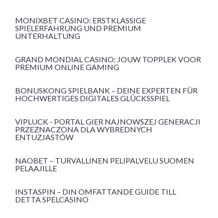
MONIXBET CASINO: ERSTKLASSIGE
SPIELERFAHRUNG UND PREMIUM
UNTERHALTUNG
GRAND MONDIAL CASINO: JOUW TOPPLEK VOOR
PREMIUM ONLINE GAMING
BONUSKONG SPIELBANK – DEINE EXPERTEN FÜR
HOCHWERTIGES DIGITALES GLÜCKSSPIEL
VIPLUCK - PORTAL GIER NAJNOWSZEJ GENERACJI
PRZEZNACZONA DLA WYBREDNYCH
ENTUZJASTÓW
NAOBET – TURVALLINEN PELIPALVELU SUOMEN
PELAAJILLE
INSTASPIN – DIN OMFATTANDE GUIDE TILL
DETTA SPELCASINO