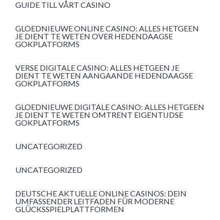
GUIDE TILL VÅRT CASINO
GLOEDNIEUWE ONLINE CASINO: ALLES HETGEEN
JE DIENT TE WETEN OVER HEDENDAAGSE
GOKPLATFORMS
VERSE DIGITALE CASINO: ALLES HETGEEN JE
DIENT TE WETEN AANGAANDE HEDENDAAGSE
GOKPLATFORMS
GLOEDNIEUWE DIGITALE CASINO: ALLES HETGEEN
JE DIENT TE WETEN OMTRENT EIGENTIJDSE
GOKPLATFORMS
UNCATEGORIZED
UNCATEGORIZED
DEUTSCHE AKTUELLE ONLINE CASINOS: DEIN
UMFASSENDER LEITFADEN FÜR MODERNE
GLÜCKSSPIELPLATTFORMEN