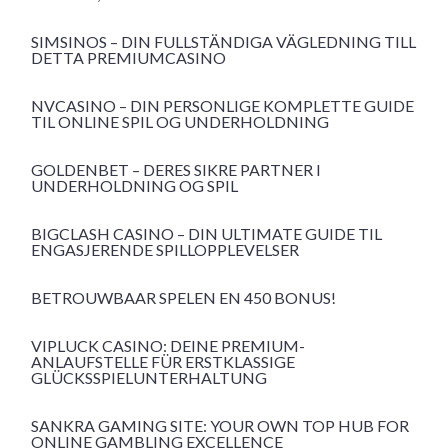
SIMSINOS – DIN FULLSTÄNDIGA VÄGLEDNING TILL
DETTA PREMIUMCASINO
NVCASINO – DIN PERSONLIGE KOMPLETTE GUIDE
TIL ONLINE SPIL OG UNDERHOLDNING
GOLDENBET – DERES SIKRE PARTNER I
UNDERHOLDNING OG SPIL
BIGCLASH CASINO – DIN ULTIMATE GUIDE TIL
ENGASJERENDE SPILLOPPLEVELSER
BETROUWBAAR SPELEN EN 450 BONUS!
VIPLUCK CASINO: DEINE PREMIUM-
ANLAUFSTELLE FÜR ERSTKLASSIGE
GLÜCKSSPIELUNTERHALTUNG
SANKRA GAMING SITE: YOUR OWN TOP HUB FOR
ONLINE GAMBLING EXCELLENCE