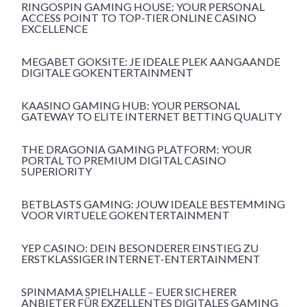
RINGOSPIN GAMING HOUSE: YOUR PERSONAL
ACCESS POINT TO TOP-TIER ONLINE CASINO
EXCELLENCE
MEGABET GOKSITE: JE IDEALE PLEK AANGAANDE
DIGITALE GOKENTERTAINMENT
KAASINO GAMING HUB: YOUR PERSONAL
GATEWAY TO ELITE INTERNET BETTING QUALITY
THE DRAGONIA GAMING PLATFORM: YOUR
PORTAL TO PREMIUM DIGITAL CASINO
SUPERIORITY
BETBLASTS GAMING: JOUW IDEALE BESTEMMING
VOOR VIRTUELE GOKENTERTAINMENT
YEP CASINO: DEIN BESONDERER EINSTIEG ZU
ERSTKLASSIGER INTERNET-ENTERTAINMENT
SPINMAMA SPIELHALLE – EUER SICHERER
ANBIETER FÜR EXZELLENTES DIGITALES GAMING