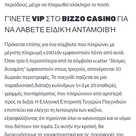
περιόδους, μέχρι να πληρωθεί ολόκληρο το ποσό.
ΓΊΝΕΤΕ VIP ΣΤΟ BIZZO CASINO ΓΙΑ
ΝΑ ΛΆΒΕΤΕ ΕΙΔΙΚΉ ΑΝΤΑΜΟΙΒΉ
Πρόκειται επίσης για ένα σύμβολο που πληρώνει, με
μέγιστη πληρωμή x100 εάν εμφανιστούν πέντε από αυτά.
Όταν τρία ή περισσότερα από τα σύμβολα scatter “δέσμες
δυναμίτη” εμφανιστούν στους τροχούς, απονέμονται 10
δωρεάν περιστροφές. Το παιχνίδι παίζεται σε μια
παραδοσιακή διάταξη κυλίνδρων 5×3 με 20 σταθερές
γραμμές πονταρίσματος που πληρώνουν από αριστερά
προς τα δεξιά. Η Ελληνική Επιτροπή Τυχερών Παιχνιδιών
εποπτεύει και ελέγχει τη λειτουργία των καζίνο,
εξασφαλίζοντας ότι τηρούνται όλοι οι κανονισμοί και οι νόμοι
που διέπουν τον τομέα. Σε αυτήν την κριτική, θα
διερευνήσουμε τα χαρακτηριστικά και τις προσφορές του