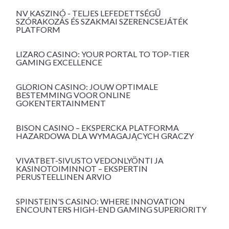
NV KASZINÓ - TELJES LEFEDETTSÉGŰ
SZÓRAKOZÁS ÉS SZAKMAI SZERENCSEJÁTÉK
PLATFORM
LIZARO CASINO: YOUR PORTAL TO TOP-TIER
GAMING EXCELLENCE
GLORION CASINO: JOUW OPTIMALE
BESTEMMING VOOR ONLINE
GOKENTERTAINMENT
BISON CASINO – EKSPERCKA PLATFORMA
HAZARDOWA DLA WYMAGAJĄCYCH GRACZY
VIVATBET-SIVUSTO VEDONLYÖNTI JA
KASINOTOIMINNOT – EKSPERTIN
PERUSTEELLINEN ARVIO
SPINSTEIN'S CASINO: WHERE INNOVATION
ENCOUNTERS HIGH-END GAMING SUPERIORITY