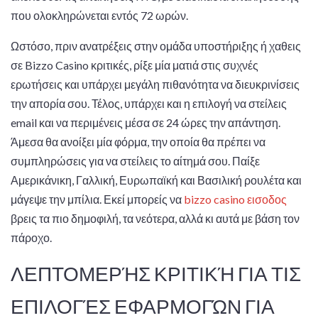
που ολοκληρώνεται εντός 72 ωρών.
Ωστόσο, πριν ανατρέξεις στην ομάδα υποστήριξης ή χαθεις
σε Bizzo Casino κριτικές, ρίξε μία ματιά στις συχνές
ερωτήσεις και υπάρχει μεγάλη πιθανότητα να διευκρινίσεις
την απορία σου. Τέλος, υπάρχει και η επιλογή να στείλεις
email και να περιμένεις μέσα σε 24 ώρες την απάντηση.
Άμεσα θα ανοίξει μία φόρμα, την οποία θα πρέπει να
συμπληρώσεις για να στείλεις το αίτημά σου. Παίξε
Αμερικάνικη, Γαλλική, Ευρωπαϊκή και Βασιλική ρουλέτα και
μάγεψε την μπίλια. Εκεί μπορείς να
bizzo casino εισοδος
βρεις τα πιο δημοφιλή, τα νεότερα, αλλά κι αυτά με βάση τον
πάροχο.
ΛΕΠΤΟΜΕΡΉΣ ΚΡΙΤΙΚΉ ΓΙΑ ΤΙΣ
ΕΠΙΛΟΓΈΣ ΕΦΑΡΜΟΓΏΝ ΓΙΑ