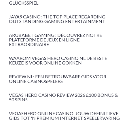
GLÜCKSSPIEL
JAYA9 CASINO: THE TOP PLACE REGARDING
OUTSTANDING GAMING ENTERTAINMENT
ARUBABET GAMING : DÉCOUVREZ NOTRE
PLATEFORME DE JEUX EN LIGNE
EXTRAORDINAIRE
WAAROM VEGAS HERO CASINO NL DE BESTE
KEUZE IS VOOR ONLINE GOKKEN
REVIEW NL: EEN BETROUWBARE GIDS VOOR
ONLINE CASINOSPELERS
VEGAS HERO CASINO REVIEW 2026 £100 BONUS &
50 SPINS
VEGASHERO ONLINE CASINO: JOUW DEFINITIEVE
GIDS TOT 'N PREMIUM INTERNET SPEELERVARING