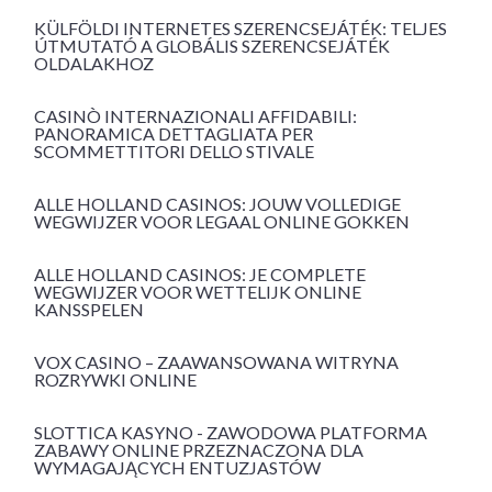
KÜLFÖLDI INTERNETES SZERENCSEJÁTÉK: TELJES
ÚTMUTATÓ A GLOBÁLIS SZERENCSEJÁTÉK
OLDALAKHOZ
CASINÒ INTERNAZIONALI AFFIDABILI:
PANORAMICA DETTAGLIATA PER
SCOMMETTITORI DELLO STIVALE
ALLE HOLLAND CASINOS: JOUW VOLLEDIGE
WEGWIJZER VOOR LEGAAL ONLINE GOKKEN
ALLE HOLLAND CASINOS: JE COMPLETE
WEGWIJZER VOOR WETTELIJK ONLINE
KANSSPELEN
VOX CASINO – ZAAWANSOWANA WITRYNA
ROZRYWKI ONLINE
SLOTTICA KASYNO - ZAWODOWA PLATFORMA
ZABAWY ONLINE PRZEZNACZONA DLA
WYMAGAJĄCYCH ENTUZJASTÓW