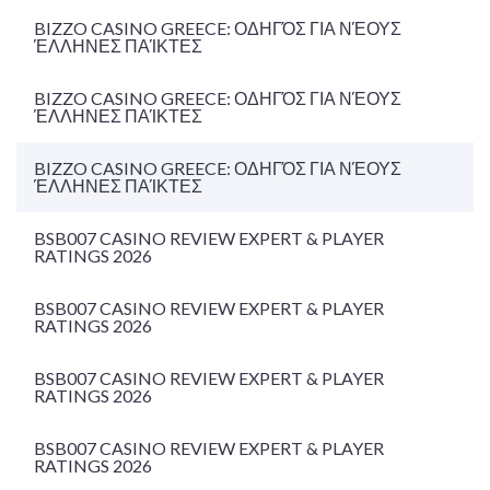
BIZZO CASINO GREECE: ΟΔΗΓΌΣ ΓΙΑ ΝΈΟΥΣ
ΈΛΛΗΝΕΣ ΠΑΊΚΤΕΣ
BIZZO CASINO GREECE: ΟΔΗΓΌΣ ΓΙΑ ΝΈΟΥΣ
ΈΛΛΗΝΕΣ ΠΑΊΚΤΕΣ
BIZZO CASINO GREECE: ΟΔΗΓΌΣ ΓΙΑ ΝΈΟΥΣ
ΈΛΛΗΝΕΣ ΠΑΊΚΤΕΣ
BSB007 CASINO REVIEW EXPERT & PLAYER
RATINGS 2026
BSB007 CASINO REVIEW EXPERT & PLAYER
RATINGS 2026
BSB007 CASINO REVIEW EXPERT & PLAYER
RATINGS 2026
BSB007 CASINO REVIEW EXPERT & PLAYER
RATINGS 2026