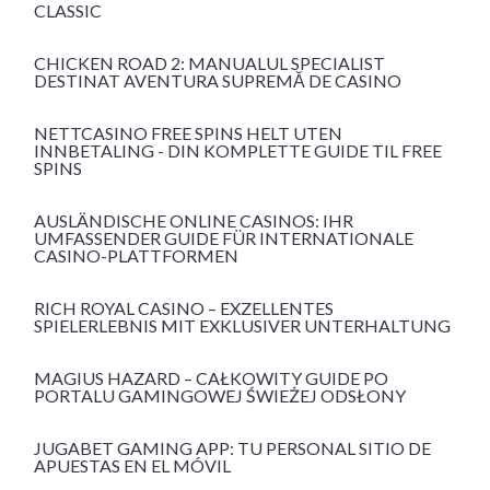
CLASSIC
CHICKEN ROAD 2: MANUALUL SPECIALIST
DESTINAT AVENTURA SUPREMĂ DE CASINO
NETTCASINO FREE SPINS HELT UTEN
INNBETALING - DIN KOMPLETTE GUIDE TIL FREE
SPINS
AUSLÄNDISCHE ONLINE CASINOS: IHR
UMFASSENDER GUIDE FÜR INTERNATIONALE
CASINO-PLATTFORMEN
RICH ROYAL CASINO – EXZELLENTES
SPIELERLEBNIS MIT EXKLUSIVER UNTERHALTUNG
MAGIUS HAZARD – CAŁKOWITY GUIDE PO
PORTALU GAMINGOWEJ ŚWIEŻEJ ODSŁONY
JUGABET GAMING APP: TU PERSONAL SITIO DE
APUESTAS EN EL MÓVIL