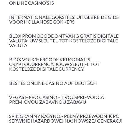
ONLINE CASINO’S IS
INTERNATIONALE GOKSITES: UITGEBREIDE GIDS
VOOR HOLLANDSE GOKKERS
BLOX PROMOCODE ONTVANG GRATIS DIGITALE
VALUTA: UW SLEUTEL TOT KOSTELOZE DIGITALE
VALUTA
BLOX VOUCHERCODE KRIJG GRATIS
CRYPTOCURRENCY: JOUW SLEUTEL TOT
KOSTELOZE DIGITALE CURRENCY
BESTES ONLINE CASINO AUF DEUTSCH
VEGAS HERO CASINO – TVOJ SPRIEVODCA
PRÉMIOVOU ZÁBAVNOU ZÁBAVU
SPINGRANNY KASYNO - PEŁNY PRZEWODNIK PO
SERWISIE HAZARDOWEJ NAJNOWSZEJ GENERACJI