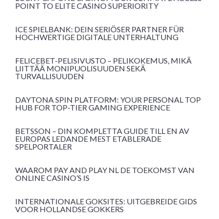
POINT TO ELITE CASINO SUPERIORITY
ICE SPIELBANK: DEIN SERIÖSER PARTNER FÜR
HOCHWERTIGE DIGITALE UNTERHALTUNG
FELICEBET-PELISIVUSTO – PELIKOKEMUS, MIKÄ
LIITTÄÄ MONIPUOLISUUDEN SEKÄ
TURVALLISUUDEN
DAYTONA SPIN PLATFORM: YOUR PERSONAL TOP
HUB FOR TOP-TIER GAMING EXPERIENCE
BETSSON – DIN KOMPLETTA GUIDE TILL EN AV
EUROPAS LEDANDE MEST ETABLERADE
SPELPORTALER
WAAROM PAY AND PLAY NL DE TOEKOMST VAN
ONLINE CASINO’S IS
INTERNATIONALE GOKSITES: UITGEBREIDE GIDS
VOOR HOLLANDSE GOKKERS