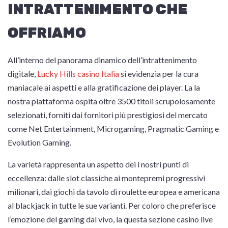
INTRATTENIMENTO CHE
OFFRIAMO
All’interno del panorama dinamico dell’intrattenimento
digitale,
Lucky Hills casino Italia
si evidenzia per la cura
maniacale ai aspetti e alla gratificazione dei player. La la
nostra piattaforma ospita oltre 3500 titoli scrupolosamente
selezionati, forniti dai fornitori più prestigiosi del mercato
come Net Entertainment, Microgaming, Pragmatic Gaming e
Evolution Gaming.
La varietà rappresenta un aspetto dei i nostri punti di
eccellenza: dalle slot classiche ai montepremi progressivi
milionari, dai giochi da tavolo di roulette europea e americana
al blackjack in tutte le sue varianti. Per coloro che preferisce
l’emozione del gaming dal vivo, la questa sezione casino live