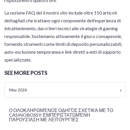
risposta entro quattro ore.
La sezione FAQ del il nostro sito include oltre 150 articoli
dettagliati che trattano ogni componente dell’esperienza di
intrattenimento, dai criteri tecnici alle strategie di gaming
responsabile. Sosteniamo attivamente il gioco consapevole,
fornendo strumenti come limiti di deposito personalizzabili,
auto-esclusione temporanea e link diretti a enti di supporto
specializzate.
SEE MORE POSTS
May 2026
Ο ΟΛΟΚΛΗΡΩΜΈΝΟΣ ΟΔΗΓΌΣ ΣΧΕΤΙΚΆ ΜΕ ΤΟ
CASINOBOSSY: ΕΜΠΕΡΙΣΤΑΤΩΜΈΝΗ
ΠΑΡΟΥΣΊΑΣΗ ΜΕ ΛΕΙΤΟΥΡΓΊΕΣ