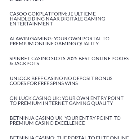
CASOO GOKPLATFORM: JE ULTIEME
HANDLEIDING NAAR DIGITALE GAMING
ENTERTAINMENT
ALAWIN GAMING: YOUR OWN PORTAL TO
PREMIUM ONLINE GAMING QUALITY
SPINBET CASINO SLOTS 2025 BEST ONLINE POKIES
& JACKPOTS
UNLOCK BEEF CASINO NO DEPOSIT BONUS
CODES FOR FREE SPINS WINS
ON LUCK CASINO UK: YOUR OWN ENTRY POINT
TO PREMIUM INTERNET GAMING QUALITY
BETNINJA CASINO UK: YOUR ENTRY POINT TO
PREMIUM CASINO EXCELLENCE
BETNINJA CASINO: THE PORTAL TO ELITE ONLINE