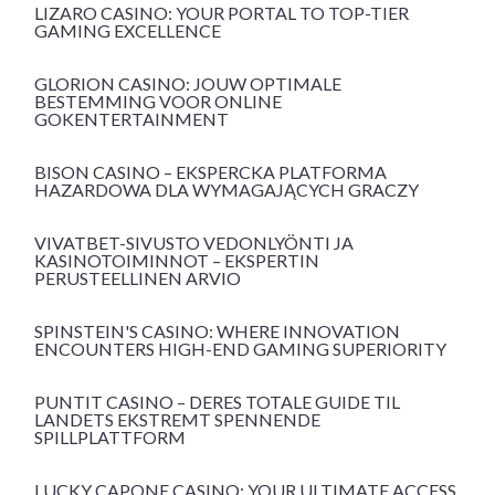
LIZARO CASINO: YOUR PORTAL TO TOP-TIER
GAMING EXCELLENCE
GLORION CASINO: JOUW OPTIMALE
BESTEMMING VOOR ONLINE
GOKENTERTAINMENT
BISON CASINO – EKSPERCKA PLATFORMA
HAZARDOWA DLA WYMAGAJĄCYCH GRACZY
VIVATBET-SIVUSTO VEDONLYÖNTI JA
KASINOTOIMINNOT – EKSPERTIN
PERUSTEELLINEN ARVIO
SPINSTEIN'S CASINO: WHERE INNOVATION
ENCOUNTERS HIGH-END GAMING SUPERIORITY
PUNTIT CASINO – DERES TOTALE GUIDE TIL
LANDETS EKSTREMT SPENNENDE
SPILLPLATTFORM
LUCKY CAPONE CASINO: YOUR ULTIMATE ACCESS