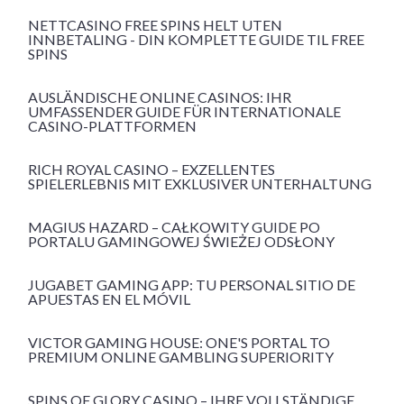
NETTCASINO FREE SPINS HELT UTEN
INNBETALING - DIN KOMPLETTE GUIDE TIL FREE
SPINS
AUSLÄNDISCHE ONLINE CASINOS: IHR
UMFASSENDER GUIDE FÜR INTERNATIONALE
CASINO-PLATTFORMEN
RICH ROYAL CASINO – EXZELLENTES
SPIELERLEBNIS MIT EXKLUSIVER UNTERHALTUNG
MAGIUS HAZARD – CAŁKOWITY GUIDE PO
PORTALU GAMINGOWEJ ŚWIEŻEJ ODSŁONY
JUGABET GAMING APP: TU PERSONAL SITIO DE
APUESTAS EN EL MÓVIL
VICTOR GAMING HOUSE: ONE'S PORTAL TO
PREMIUM ONLINE GAMBLING SUPERIORITY
SPINS OF GLORY CASINO – IHRE VOLLSTÄNDIGE