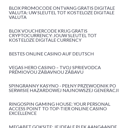
BLOX PROMOCODE ONTVANG GRATIS DIGITALE
VALUTA: UW SLEUTEL TOT KOSTELOZE DIGITALE
VALUTA
BLOX VOUCHERCODE KRIJG GRATIS
CRYPTOCURRENCY: JOUW SLEUTEL TOT
KOSTELOZE DIGITALE CURRENCY
BESTES ONLINE CASINO AUF DEUTSCH
VEGAS HERO CASINO – TVOJ SPRIEVODCA
PRÉMIOVOU ZÁBAVNOU ZÁBAVU
SPINGRANNY KASYNO - PEŁNY PRZEWODNIK PO
SERWISIE HAZARDOWEJ NAJNOWSZEJ GENERACJI
RINGOSPIN GAMING HOUSE: YOUR PERSONAL
ACCESS POINT TO TOP-TIER ONLINE CASINO
EXCELLENCE
MEGABET GOKSITE: JE IDEALE PLEK AANGAANDE