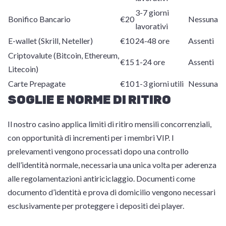
3-7 giorni
Bonifico Bancario
€20
Nessuna
lavorativi
E-wallet (Skrill, Neteller)
€10
24-48 ore
Assenti
Criptovalute (Bitcoin, Ethereum,
€15
1-24 ore
Assenti
Litecoin)
Carte Prepagate
€10
1-3 giorni utili
Nessuna
SOGLIE E NORME DI RITIRO
Il nostro casino applica limiti di ritiro mensili concorrenziali,
con opportunità di incrementi per i membri VIP. I
prelevamenti vengono processati dopo una controllo
dell’identità normale, necessaria una unica volta per aderenza
alle regolamentazioni antiriciclaggio. Documenti come
documento d’identità e prova di domicilio vengono necessari
esclusivamente per proteggere i depositi dei player.