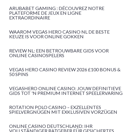
ARUBABET GAMING : DÉCOUVREZ NOTRE
PLATEFORME DE JEUX EN LIGNE
EXTRAORDINAIRE
WAAROM VEGAS HERO CASINO NL DE BESTE
KEUZE IS VOOR ONLINE GOKKEN
REVIEW NL: EEN BETROUWBARE GIDS VOOR
ONLINE CASINOSPELERS
VEGAS HERO CASINO REVIEW 2026 £100 BONUS &
50 SPINS
VEGASHERO ONLINE CASINO: JOUW DEFINITIEVE
GIDS TOT 'N PREMIUM INTERNET SPEELERVARING
ROTATION POLO CASINO – EXZELLENTES
SPIELVERGNÜGEN MIT EXKLUSIVEN VORZÜGEN
ONLINE CASINO DEUTSCHLAND: IHR
VOLLSTÄNDIGER RATGEBER FÜR GESICHERTES