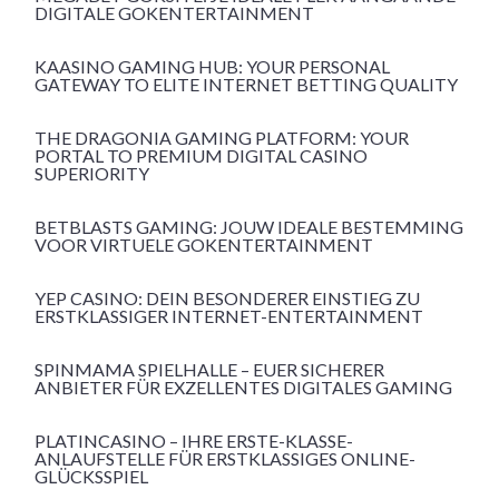
DIGITALE GOKENTERTAINMENT
KAASINO GAMING HUB: YOUR PERSONAL
GATEWAY TO ELITE INTERNET BETTING QUALITY
THE DRAGONIA GAMING PLATFORM: YOUR
PORTAL TO PREMIUM DIGITAL CASINO
SUPERIORITY
BETBLASTS GAMING: JOUW IDEALE BESTEMMING
VOOR VIRTUELE GOKENTERTAINMENT
YEP CASINO: DEIN BESONDERER EINSTIEG ZU
ERSTKLASSIGER INTERNET-ENTERTAINMENT
SPINMAMA SPIELHALLE – EUER SICHERER
ANBIETER FÜR EXZELLENTES DIGITALES GAMING
PLATINCASINO – IHRE ERSTE-KLASSE-
ANLAUFSTELLE FÜR ERSTKLASSIGES ONLINE-
GLÜCKSSPIEL