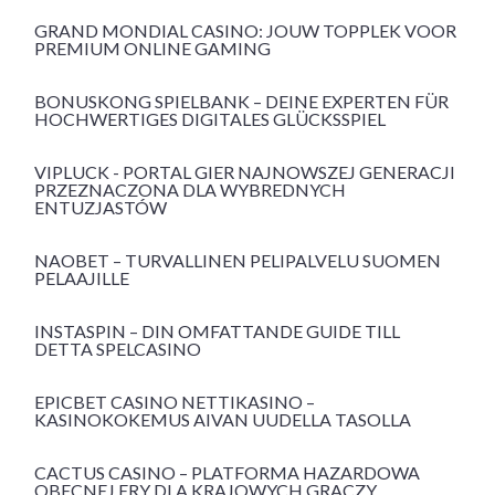
GRAND MONDIAL CASINO: JOUW TOPPLEK VOOR
PREMIUM ONLINE GAMING
BONUSKONG SPIELBANK – DEINE EXPERTEN FÜR
HOCHWERTIGES DIGITALES GLÜCKSSPIEL
VIPLUCK - PORTAL GIER NAJNOWSZEJ GENERACJI
PRZEZNACZONA DLA WYBREDNYCH
ENTUZJASTÓW
NAOBET – TURVALLINEN PELIPALVELU SUOMEN
PELAAJILLE
INSTASPIN – DIN OMFATTANDE GUIDE TILL
DETTA SPELCASINO
EPICBET CASINO NETTIKASINO –
KASINOKOKEMUS AIVAN UUDELLA TASOLLA
CACTUS CASINO – PLATFORMA HAZARDOWA
OBECNEJ ERY DLA KRAJOWYCH GRACZY