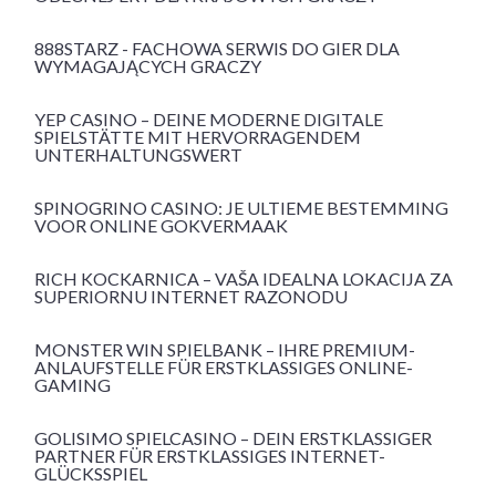
888STARZ - FACHOWA SERWIS DO GIER DLA
WYMAGAJĄCYCH GRACZY
YEP CASINO – DEINE MODERNE DIGITALE
SPIELSTÄTTE MIT HERVORRAGENDEM
UNTERHALTUNGSWERT
SPINOGRINO CASINO: JE ULTIEME BESTEMMING
VOOR ONLINE GOKVERMAAK
RICH KOCKARNICA – VAŠA IDEALNA LOKACIJA ZA
SUPERIORNU INTERNET RAZONODU
MONSTER WIN SPIELBANK – IHRE PREMIUM-
ANLAUFSTELLE FÜR ERSTKLASSIGES ONLINE-
GAMING
GOLISIMO SPIELCASINO – DEIN ERSTKLASSIGER
PARTNER FÜR ERSTKLASSIGES INTERNET-
GLÜCKSSPIEL