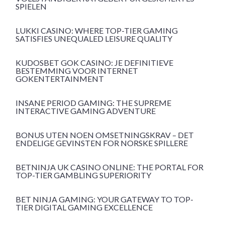
SPIELEN
LUKKI CASINO: WHERE TOP-TIER GAMING
SATISFIES UNEQUALED LEISURE QUALITY
KUDOSBET GOK CASINO: JE DEFINITIEVE
BESTEMMING VOOR INTERNET
GOKENTERTAINMENT
INSANE PERIOD GAMING: THE SUPREME
INTERACTIVE GAMING ADVENTURE
BONUS UTEN NOEN OMSETNINGSKRAV – DET
ENDELIGE GEVINSTEN FOR NORSKE SPILLERE
BETNINJA UK CASINO ONLINE: THE PORTAL FOR
TOP-TIER GAMBLING SUPERIORITY
BET NINJA GAMING: YOUR GATEWAY TO TOP-
TIER DIGITAL GAMING EXCELLENCE