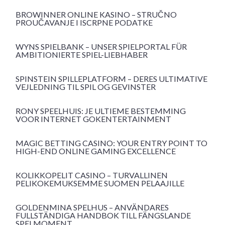
BROWINNER ONLINE KASINO – STRUČNO
PROUČAVANJE I ISCRPNE PODATKE
WYNS SPIELBANK – UNSER SPIELPORTAL FÜR
AMBITIONIERTE SPIEL-LIEBHABER
SPINSTEIN SPILLEPLATFORM – DERES ULTIMATIVE
VEJLEDNING TIL SPIL OG GEVINSTER
RONY SPEELHUIS: JE ULTIEME BESTEMMING
VOOR INTERNET GOKENTERTAINMENT
MAGIC BETTING CASINO: YOUR ENTRY POINT TO
HIGH-END ONLINE GAMING EXCELLENCE
KOLIKKOPELIT CASINO – TURVALLINEN
PELIKOKEMUKSEMME SUOMEN PELAAJILLE
GOLDENMINA SPELHUS – ANVÄNDARES
FULLSTÄNDIGA HANDBOK TILL FÄNGSLANDE
SPELMOMENT