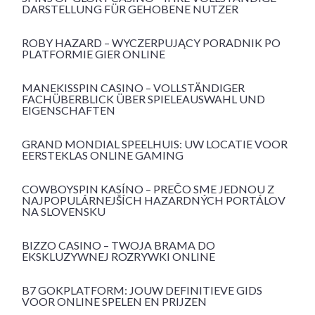
DARSTELLUNG FÜR GEHOBENE NUTZER
ROBY HAZARD – WYCZERPUJĄCY PORADNIK PO
PLATFORMIE GIER ONLINE
MANEKISSPIN CASINO – VOLLSTÄNDIGER
FACHÜBERBLICK ÜBER SPIELEAUSWAHL UND
EIGENSCHAFTEN
GRAND MONDIAL SPEELHUIS: UW LOCATIE VOOR
EERSTEKLAS ONLINE GAMING
COWBOYSPIN KASÍNO – PREČO SME JEDNOU Z
NAJPOPULÁRNEJŠÍCH HAZARDNÝCH PORTÁLOV
NA SLOVENSKU
BIZZO CASINO – TWOJA BRAMA DO
EKSKLUZYWNEJ ROZRYWKI ONLINE
B7 GOKPLATFORM: JOUW DEFINITIEVE GIDS
VOOR ONLINE SPELEN EN PRIJZEN