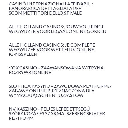
CASINÒ INTERNAZIONALI AFFIDABILI:
PANORAMICA DETTAGLIATA PER
SCOMMETTITORI DELLO STIVALE
ALLE HOLLAND CASINOS: JOUW VOLLEDIGE
WEGWIJZER VOOR LEGAAL ONLINE GOKKEN
ALLE HOLLAND CASINOS: JE COMPLETE
WEGWIJZER VOOR WETTELIJK ONLINE
KANSSPELEN
VOX CASINO – ZAAWANSOWANA WITRYNA
ROZRYWKI ONLINE
SLOTTICA KASYNO - ZAWODOWA PLATFORMA
ZABAWY ONLINE PRZEZNACZONA DLA
WYMAGAJĄCYCH ENTUZJASTÓW
NV KASZINÓ - TELJES LEFEDETTSÉGŰ
SZÓRAKOZÁS ÉS SZAKMAI SZERENCSEJÁTÉK
PLATFORM