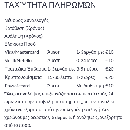
ΤΑΧΎΤΗΤΑ ΠΛΗΡΩΜΏΝ
Μέθοδος Συναλλαγής
Κατάθεση (Χρόνος)
Ανάληψη (Χρόνος)
Ελάχιστο Ποσό
Visa/Mastercard
Άμεση
1-3 εργάσιμες
€10
Skrill/Neteller
Άμεση
0-24 ώρες
€10
Τραπεζικό Έμβασμα
1-3 εργάσιμες
3-5 ημέρες
€20
Κρυπτονομίσματα
15-30 λεπτά
1-2 ώρες
€20
Paysafecard
Άμεση
Μη διαθέσιμη
€10
Όλες οι αναλήψεις επεξεργάζονται εσωτερικά εντός 24
ωρών από την υποβολή του αιτήματος, με τον συνολικό
χρόνο να εξαρτάται από την επιλεγμένη επιλογή. Δεν
χρεώνουμε χρεώσεις για deposits ή αναλήψεις, ανεξάρτητα
από το ποσό.