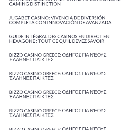
GAMING DISTINCTION
JUGABET CASINO: VIVENCIA DE DIVERSIÓN
COMPLETA CON INNOVACIÓN DE AVANZADA
GUIDE INTÉGRAL DES CASINOS EN DIRECT EN
HEXAGONE : TOUT CE QU'IL DEVEZ SAVOIR
BIZZO CASINO GREECE: ΟΔΗΓΌΣ ΓΙΑ ΝΈΟΥΣ
ΈΛΛΗΝΕΣ ΠΑΊΚΤΕΣ
BIZZO CASINO GREECE: ΟΔΗΓΌΣ ΓΙΑ ΝΈΟΥΣ
ΈΛΛΗΝΕΣ ΠΑΊΚΤΕΣ
BIZZO CASINO GREECE: ΟΔΗΓΌΣ ΓΙΑ ΝΈΟΥΣ
ΈΛΛΗΝΕΣ ΠΑΊΚΤΕΣ
BIZZO CASINO GREECE: ΟΔΗΓΌΣ ΓΙΑ ΝΈΟΥΣ
ΈΛΛΗΝΕΣ ΠΑΊΚΤΕΣ
BIZZO CASINO GREECE: ΟΔΗΓΌΣ ΓΙΑ ΝΈΟΥΣ