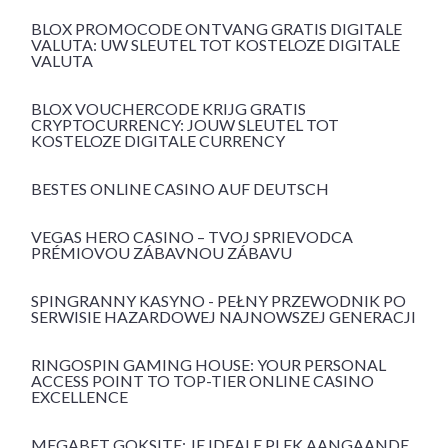
BLOX PROMOCODE ONTVANG GRATIS DIGITALE
VALUTA: UW SLEUTEL TOT KOSTELOZE DIGITALE
VALUTA
BLOX VOUCHERCODE KRIJG GRATIS
CRYPTOCURRENCY: JOUW SLEUTEL TOT
KOSTELOZE DIGITALE CURRENCY
BESTES ONLINE CASINO AUF DEUTSCH
VEGAS HERO CASINO – TVOJ SPRIEVODCA
PRÉMIOVOU ZÁBAVNOU ZÁBAVU
SPINGRANNY KASYNO - PEŁNY PRZEWODNIK PO
SERWISIE HAZARDOWEJ NAJNOWSZEJ GENERACJI
RINGOSPIN GAMING HOUSE: YOUR PERSONAL
ACCESS POINT TO TOP-TIER ONLINE CASINO
EXCELLENCE
MEGABET GOKSITE: JE IDEALE PLEK AANGAANDE