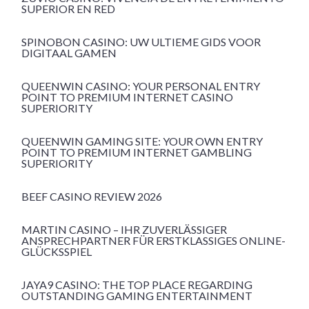
SUPERIOR EN RED
SPINOBON CASINO: UW ULTIEME GIDS VOOR
DIGITAAL GAMEN
QUEENWIN CASINO: YOUR PERSONAL ENTRY
POINT TO PREMIUM INTERNET CASINO
SUPERIORITY
QUEENWIN GAMING SITE: YOUR OWN ENTRY
POINT TO PREMIUM INTERNET GAMBLING
SUPERIORITY
BEEF CASINO REVIEW 2026
MARTIN CASINO – IHR ZUVERLÄSSIGER
ANSPRECHPARTNER FÜR ERSTKLASSIGES ONLINE-
GLÜCKSSPIEL
JAYA9 CASINO: THE TOP PLACE REGARDING
OUTSTANDING GAMING ENTERTAINMENT