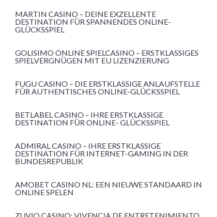
MARTIN CASINO – DEINE EXZELLENTE
DESTINATION FÜR SPANNENDES ONLINE-
GLÜCKSSPIEL
GOLISIMO ONLINE SPIELCASINO – ERSTKLASSIGES
SPIELVERGNÜGEN MIT EU LIZENZIERUNG
FUGU CASINO – DIE ERSTKLASSIGE ANLAUFSTELLE
FÜR AUTHENTISCHES ONLINE-GLÜCKSSPIEL
BETLABEL CASINO – IHRE ERSTKLASSIGE
DESTINATION FÜR ONLINE- GLÜCKSSPIEL
ADMIRAL CASINO – IHRE ERSTKLASSIGE
DESTINATION FÜR INTERNET-GAMING IN DER
BUNDESREPUBLIK
AMOBET CASINO NL: EEN NIEUWE STANDAARD IN
ONLINE SPELEN
ZUVIO CASINO: VIVENCIA DE ENTRETENIMIENTO