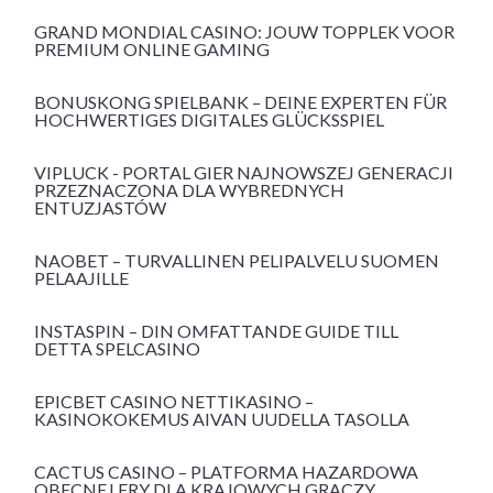
GRAND MONDIAL CASINO: JOUW TOPPLEK VOOR
PREMIUM ONLINE GAMING
BONUSKONG SPIELBANK – DEINE EXPERTEN FÜR
HOCHWERTIGES DIGITALES GLÜCKSSPIEL
VIPLUCK - PORTAL GIER NAJNOWSZEJ GENERACJI
PRZEZNACZONA DLA WYBREDNYCH
ENTUZJASTÓW
NAOBET – TURVALLINEN PELIPALVELU SUOMEN
PELAAJILLE
INSTASPIN – DIN OMFATTANDE GUIDE TILL
DETTA SPELCASINO
EPICBET CASINO NETTIKASINO –
KASINOKOKEMUS AIVAN UUDELLA TASOLLA
CACTUS CASINO – PLATFORMA HAZARDOWA
OBECNEJ ERY DLA KRAJOWYCH GRACZY