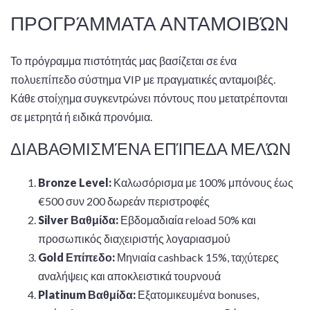
ΠΡΟΓΡΆΜΜΑΤΑ ΑΝΤΑΜΟΙΒΏΝ
Το πρόγραμμα πιστότητάς μας βασίζεται σε ένα
πολυεπίπεδο σύστημα VIP με πραγματικές ανταμοιβές.
Κάθε στοίχημα συγκεντρώνει πόντους που μετατρέπονται
σε μετρητά ή ειδικά προνόμια.
ΔΙΑΒΑΘΜΙΣΜΈΝΑ ΕΠΊΠΕΔΑ ΜΕΛΏΝ
Bronze Level:
Καλωσόρισμα με 100% μπόνους έως
€500 συν 200 δωρεάν περιστροφές
Silver Βαθμίδα:
Εβδομαδιαία reload 50% και
προσωπικός διαχειριστής λογαριασμού
Gold Επίπεδο:
Μηνιαία cashback 15%, ταχύτερες
αναλήψεις και αποκλειστικά τουρνουά
Platinum Βαθμίδα:
Εξατομικευμένα bonuses,