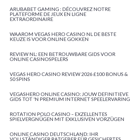
ARUBABET GAMING : DÉCOUVREZ NOTRE
PLATEFORME DE JEUX EN LIGNE
EXTRAORDINAIRE
WAAROM VEGAS HERO CASINO NL DE BESTE
KEUZE IS VOOR ONLINE GOKKEN
REVIEW NL: EEN BETROUWBARE GIDS VOOR
ONLINE CASINOSPELERS
VEGAS HERO CASINO REVIEW 2026 £100 BONUS &
50 SPINS
VEGASHERO ONLINE CASINO: JOUW DEFINITIEVE
GIDS TOT 'N PREMIUM INTERNET SPEELERVARING
ROTATION POLO CASINO – EXZELLENTES
SPIELVERGNÜGEN MIT EXKLUSIVEN VORZÜGEN
ONLINE CASINO DEUTSCHLAND: IHR
VOLLSTÄNDIGER RATGEBER FÜR GESICHERTES