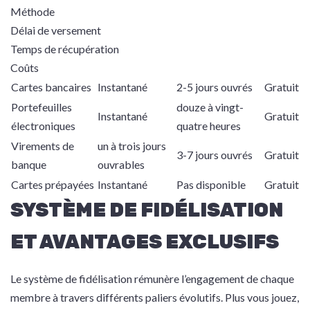
Méthode
Délai de versement
Temps de récupération
Coûts
Cartes bancaires
Instantané
2-5 jours ouvrés
Gratuit
Portefeuilles
douze à vingt-
Instantané
Gratuit
électroniques
quatre heures
Virements de
un à trois jours
3-7 jours ouvrés
Gratuit
banque
ouvrables
Cartes prépayées
Instantané
Pas disponible
Gratuit
SYSTÈME DE FIDÉLISATION
ET AVANTAGES EXCLUSIFS
Le système de fidélisation rémunère l’engagement de chaque
membre à travers différents paliers évolutifs. Plus vous jouez,