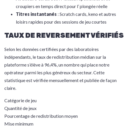
croupiers en temps direct pour l’ plongée réelle
Titres instantanés
: Scratch cards, keno et autres
loisirs rapides pour des sessions de jeu courtes
TAUX DE REVERSEMENT VÉRIFIÉS
Selon les données certifiées par des laboratoires
indépendants, le taux de redistribution médian sur la
plateforme s’élève à 96,4%, un nombre qui place notre
opérateur parmi les plus généreux du secteur. Cette
statistique est vérifiée mensuellement et publiée de façon
claire.
Catégorie de jeu
Quantité de jeux
Pourcentage de redistribution moyen
Mise minimum