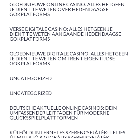
GLOEDNIEUWE ONLINE CASINO: ALLES HETGEEN
JE DIENT TE WETEN OVER HEDENDAAGSE
GOKPLATFORMS
VERSE DIGITALE CASINO: ALLES HETGEEN JE
DIENT TE WETEN AANGAANDE HEDENDAAGSE
GOKPLATFORMS
GLOEDNIEUWE DIGITALE CASINO: ALLES HETGEEN
JE DIENT TE WETEN OMTRENT EIGENTIJDSE
GOKPLATFORMS
UNCATEGORIZED
UNCATEGORIZED
DEUTSCHE AKTUELLE ONLINE CASINOS: DEIN
UMFASSENDER LEITFADEN FÜR MODERNE
GLÜCKSSPIELPLATTFORMEN
KÜLFÖLDI INTERNETES SZERENCSEJÁTÉK: TELJES
ÚTMUTATÓ A GLOBÁLIS SZERENCSEJÁTÉK