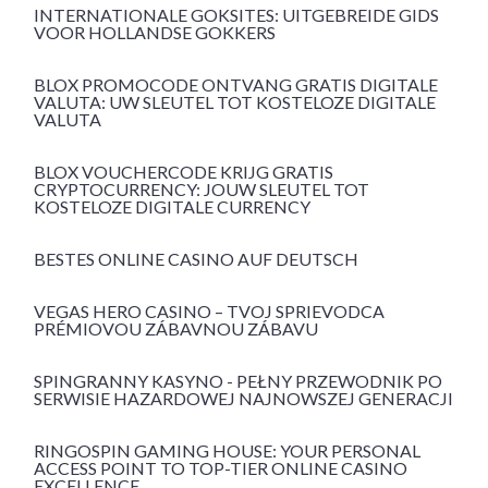
INTERNATIONALE GOKSITES: UITGEBREIDE GIDS
VOOR HOLLANDSE GOKKERS
BLOX PROMOCODE ONTVANG GRATIS DIGITALE
VALUTA: UW SLEUTEL TOT KOSTELOZE DIGITALE
VALUTA
BLOX VOUCHERCODE KRIJG GRATIS
CRYPTOCURRENCY: JOUW SLEUTEL TOT
KOSTELOZE DIGITALE CURRENCY
BESTES ONLINE CASINO AUF DEUTSCH
VEGAS HERO CASINO – TVOJ SPRIEVODCA
PRÉMIOVOU ZÁBAVNOU ZÁBAVU
SPINGRANNY KASYNO - PEŁNY PRZEWODNIK PO
SERWISIE HAZARDOWEJ NAJNOWSZEJ GENERACJI
RINGOSPIN GAMING HOUSE: YOUR PERSONAL
ACCESS POINT TO TOP-TIER ONLINE CASINO
EXCELLENCE