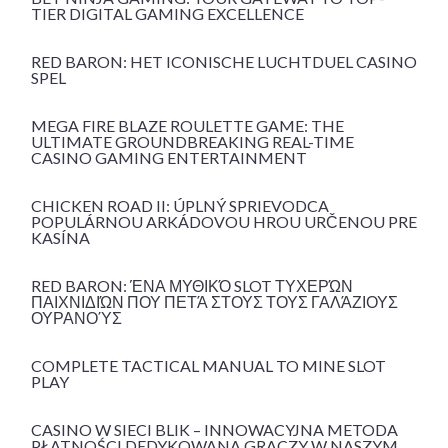
TIER DIGITAL GAMING EXCELLENCE
RED BARON: HET ICONISCHE LUCHTDUEL CASINO
SPEL
MEGA FIRE BLAZE ROULETTE GAME: THE
ULTIMATE GROUNDBREAKING REAL-TIME
CASINO GAMING ENTERTAINMENT
CHICKEN ROAD II: ÚPLNÝ SPRIEVODCA
POPULÁRNOU ARKÁDOVOU HROU URČENOU PRE
KASÍNA
RED BARON: ΈΝΑ ΜΥΘΙΚΌ SLOT ΤΥΧΕΡΏΝ
ΠΑΙΧΝΙΔΙΏΝ ΠΟΥ ΠΕΤΆ ΣΤΟΥΣ ΤΟΥΣ ΓΑΛΆΖΙΟΥΣ
ΟΥΡΑΝΟΎΣ
COMPLETE TACTICAL MANUAL TO MINE SLOT
PLAY
CASINO W SIECI BLIK – INNOWACYJNA METODA
PŁATNOŚCI DEDYKOWANA GRACZY W NASZYM