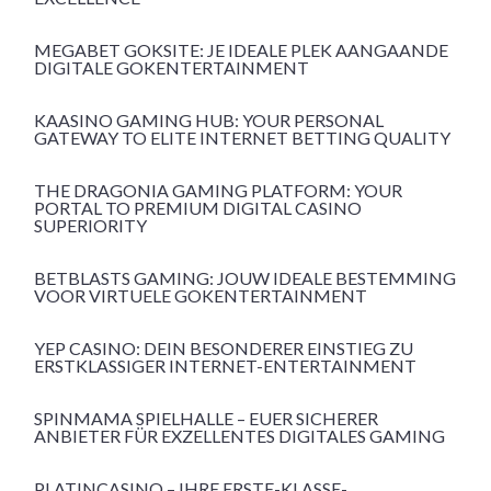
MEGABET GOKSITE: JE IDEALE PLEK AANGAANDE
DIGITALE GOKENTERTAINMENT
KAASINO GAMING HUB: YOUR PERSONAL
GATEWAY TO ELITE INTERNET BETTING QUALITY
THE DRAGONIA GAMING PLATFORM: YOUR
PORTAL TO PREMIUM DIGITAL CASINO
SUPERIORITY
BETBLASTS GAMING: JOUW IDEALE BESTEMMING
VOOR VIRTUELE GOKENTERTAINMENT
YEP CASINO: DEIN BESONDERER EINSTIEG ZU
ERSTKLASSIGER INTERNET-ENTERTAINMENT
SPINMAMA SPIELHALLE – EUER SICHERER
ANBIETER FÜR EXZELLENTES DIGITALES GAMING
PLATINCASINO – IHRE ERSTE-KLASSE-