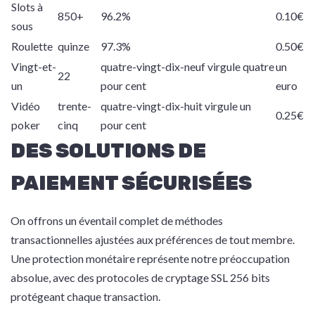
Slots à
850+
96.2%
0.10€
sous
Roulette
quinze
97.3%
0.50€
Vingt-et-
quatre-vingt-dix-neuf virgule quatre
un
22
un
pour cent
euro
Vidéo
trente-
quatre-vingt-dix-huit virgule un
0.25€
poker
cinq
pour cent
DES SOLUTIONS DE
PAIEMENT SÉCURISÉES
On offrons un éventail complet de méthodes
transactionnelles ajustées aux préférences de tout membre.
Une protection monétaire représente notre préoccupation
absolue, avec des protocoles de cryptage SSL 256 bits
protégeant chaque transaction.